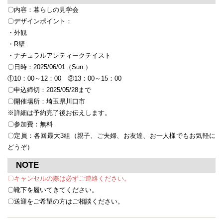
〇内容：暮らしの見学会
〇デザインポイント：
・外観
・R壁
・ナチュラルアンティークテイスト
〇日時：2025/06/01（Sun.）
①10：00～12：00 ②13：00～15：00
〇申込締切：2025/05/28まで
〇開催場所：埼玉県川口市
※詳細は予約完了後お伝えします。
〇参加費：無料
〇定員：各回最大3組（親子、ご夫婦、お友達、お一人様でもお気軽に
どうぞ）
NOTE
〇キャンセルの際は必ずご連絡ください。
〇靴下を履いてきてください。
〇送迎をご希望の方はご相談ください。