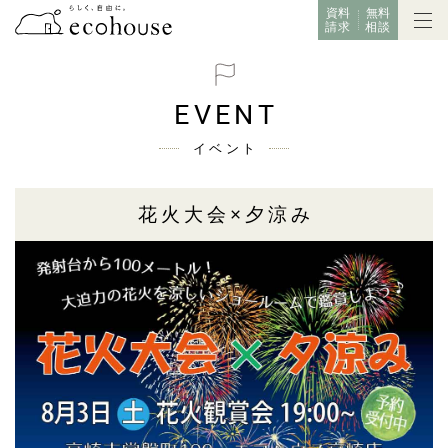
資料
無料
請求
相談
EVENT
イベント
花火大会×夕涼み