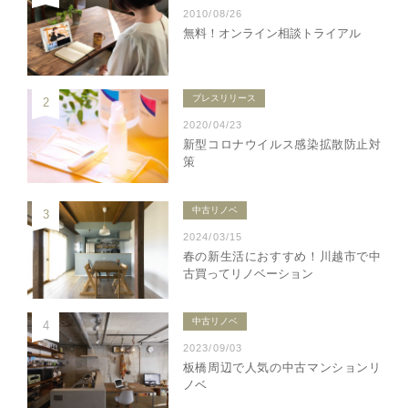
2010/08/26
無料！オンライン相談トライアル
プレスリリース
2
2020/04/23
新型コロナウイルス感染拡散防止対
策
中古リノベ
3
2024/03/15
春の新生活におすすめ！川越市で中
古買ってリノベーション
中古リノベ
4
2023/09/03
板橋周辺で人気の中古マンションリ
ノベ