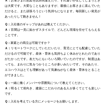
Ａ：
お客さまの意図を読み間違えたり、すれ違いが生じてしまうとき
は大変です。大変なこともありますが、最後にお客さまに喜んでいた
だけると、また頑張ろうという気持ちになります。毎回新しい発見が
あったりして飽きません！
Ｑ：
入社後のギャップがあれば教えてください。
Ａ：
百聞は一見に如かずスタイルで、どんどん現場を任せてもらえる
ことです。
Ｑ：
家庭との両立は可能ですか？
Ａ：
リモートワークにしていただいたり、育児にとても配慮していた
だけるので可能です。産休・育休も気持ちよく休みがとれたのであり
がたかったです。友だちにもいろいろ聞いていたのですが、制度はあ
っても、まわりに気をつかうところが多いみたいです。そのあたり、
エコハウスはとても理解があって気兼ねがなく産休・育休をとること
ができました。
Ｑ：
一緒に働くメンバーや雰囲気について教えてください。
Ａ：
明るくて前向き、建築にこだわりのある人が多くてとても楽しい
です。
Ｑ：
入社を考えている方にメッセージをお願いします。