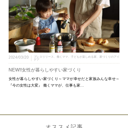
2024/03/20
プレスリリース
、
働くママ
、
子どもが楽しめる家
、
家づくりのアイ
デア
NEW!!女性が暮らしやすい家づくり
女性が暮らしやすい家づくり～ママが幸せだと家族みんな幸せ～
『今の女性は大変』 働くママが、仕事も家…
オススメ記事