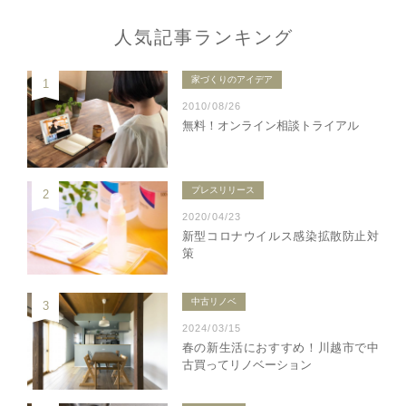
人気記事ランキング
家づくりのアイデア
1
2010/08/26
無料！オンライン相談トライアル
プレスリリース
2
2020/04/23
新型コロナウイルス感染拡散防止対
策
中古リノベ
3
2024/03/15
春の新生活におすすめ！川越市で中
古買ってリノベーション