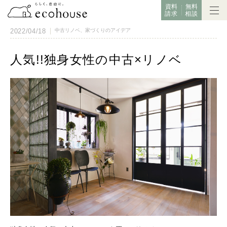
資料
無料
請求
相談
2022/04/18
中古リノベ
、
家づくりのアイデア
人気!!独身女性の中古×リノベ