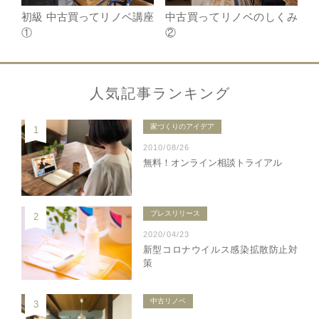
初級 中古買ってリノベ講座
中古買ってリノベのしくみ
①
②
人気記事ランキング
家づくりのアイデア
1
2010/08/26
無料！オンライン相談トライアル
プレスリリース
2
2020/04/23
新型コロナウイルス感染拡散防止対
策
中古リノベ
3