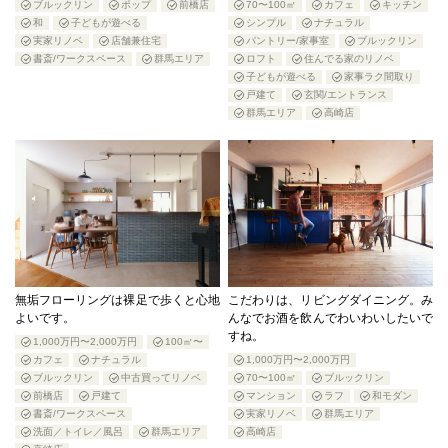
ブルックリン
ポップ
前橋店
70〜100㎡
カフェ
キッチン
和
子どもが遊べる
シンプル
ナチュラル
実家リノベ
店舗兼住宅
パントリー/家事室
ブルックリン
書斎/ワークスペース
群馬エリア
ロフト
住んでる家のリノベ
子どもが遊べる
家事ラク間取り
戸建て
玄関/エントランス
群馬エリア
高崎店
無垢フローリングは裸足で歩くと心地
こだわりは、リビングダイニング。み
よいです。
んなでお酒を飲んでわいわいしたいで
すね。
1,000万円〜2,000万円
100㎡〜
カフェ
ナチュラル
1,000万円〜2,000万円
ブルックリン
中古買ってリノベ
70〜100㎡
ブルックリン
前橋店
戸建て
マンション
ラフ
和モダン
書斎/ワークスペース
実家リノベ
群馬エリア
洗面／トイレ／風呂
群馬エリア
高崎店