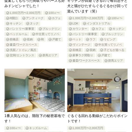
提案してもらった間取りやパースも好
キッチンが回遊できるので毎日息子と
みドンピシャでした！
犬と猫がひたすらぐるぐるかけ回って
遊んでいます（笑）
1,000万円〜2,000万円
100㎡〜
R開口
アンティーク
カフェ
1,000万円〜2,000万円
100㎡〜
キッチン
ヌック
LDK
インダストリアル
パントリー/家事室
ブルックリン
カウンター
カフェ
キッチン
ベッドルーム
中古買ってリノベ
パントリー/家事室
ブルックリン
前橋店
収納
和
戸建て
ペット
ラフ
リビング
書斎/ワークスペース
ヴィンテージ
中古買ってリノベ
洗面／トイレ／風呂
前橋店
収納
子どもが遊べる
玄関/エントランス
群馬エリア
家事ラク間取り
戸建て
書斎/ワークスペース
群馬エリア
1番人気なのは、階段下の秘密基地で
ぐるぐる回れる動線がこだわりポイン
す！
トです！
100㎡〜
キッズルーム
1,000万円〜2,000万円