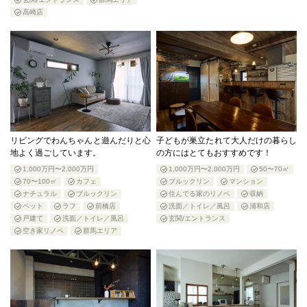
高崎店
リビングでわんちゃんと遊んだりと心
子どもが巣立たれて大人だけの暮らし
地よく過ごしています。
の方にはとてもおすすめです！
1,000万円〜2,000万円
1,000万円〜2,000万円
50〜70㎡
70〜100㎡
カフェ
ブルックリン
マンション
ナチュラル
ブルックリン
住んでる家のリノベ
収納
ペット
ラフ
前橋店
洗面／トイレ／風呂
浦和店
戸建て
洗面／トイレ／風呂
玄関/エントランス
空き家リノベ
群馬エリア