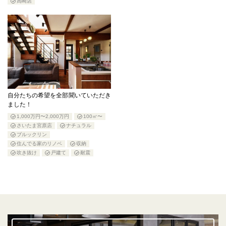
高崎店
自分たちの希望を全部聞いていただき
ました！
1,000万円〜2,000万円
100㎡〜
さいたま宮原店
ナチュラル
ブルックリン
住んでる家のリノベ
収納
吹き抜け
戸建て
耐震