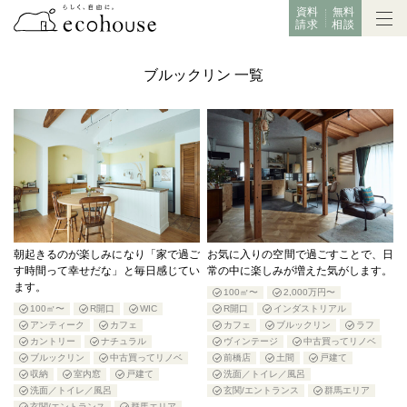
資料
無料
請求
相談
ブルックリン 一覧
朝起きるのが楽しみになり「家で過ご
お気に入りの空間で過ごすことで、日
す時間って幸せだな」と毎日感じてい
常の中に楽しみが増えた気がします。
ます。
100㎡〜
2,000万円〜
100㎡〜
R開口
WIC
R開口
インダストリアル
アンティーク
カフェ
カフェ
ブルックリン
ラフ
カントリー
ナチュラル
ヴィンテージ
中古買ってリノベ
ブルックリン
中古買ってリノベ
前橋店
土間
戸建て
収納
室内窓
戸建て
洗面／トイレ／風呂
洗面／トイレ／風呂
玄関/エントランス
群馬エリア
玄関/エントランス
群馬エリア