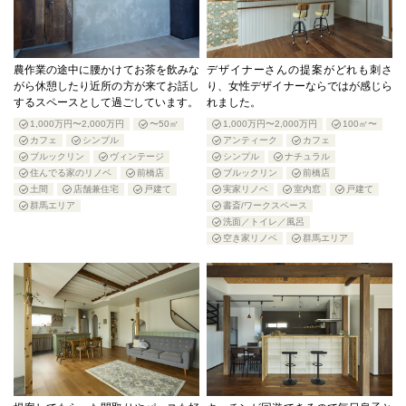
農作業の途中に腰かけてお茶を飲みな
デザイナーさんの提案がどれも刺さ
がら休憩したり近所の方が来てお話し
り、女性デザイナーならではが感じら
するスペースとして過ごしています。
れました。
1,000万円〜2,000万円
〜50㎡
1,000万円〜2,000万円
100㎡〜
カフェ
シンプル
アンティーク
カフェ
ブルックリン
ヴィンテージ
シンプル
ナチュラル
住んでる家のリノベ
前橋店
ブルックリン
前橋店
土間
店舗兼住宅
戸建て
実家リノベ
室内窓
戸建て
群馬エリア
書斎/ワークスペース
洗面／トイレ／風呂
空き家リノベ
群馬エリア