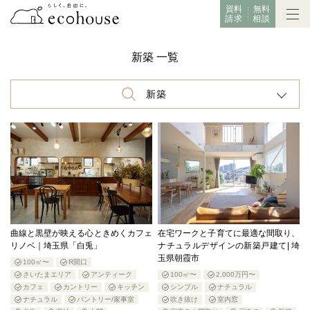
資料
無料
請求
相談
新築 一覧
新築
曲線と黒壁が映える心ときめくカフェ
在宅ワークと子育てに最適な間取り、
リノベ｜埼玉県「白兎」
ナチュラルデザインの新築戸建て| 埼
玉県朝霞市
100㎡〜
R開口
さいたまエリア
アンティーク
100㎡〜
2,000万円〜
カフェ
カントリー
キッチン
シンプル
ナチュラル
ナチュラル
パントリー/家事室
吹き抜け
室内窓