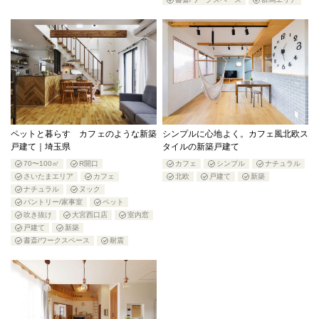
ペットと暮らす カフェのような新築
シンプルに心地よく。カフェ風北欧ス
戸建て｜埼玉県
タイルの新築戸建て
70〜100㎡
R開口
カフェ
シンプル
ナチュラル
さいたまエリア
カフェ
北欧
戸建て
新築
ナチュラル
ヌック
パントリー/家事室
ペット
吹き抜け
大宮西口店
室内窓
戸建て
新築
書斎/ワークスペース
耐震