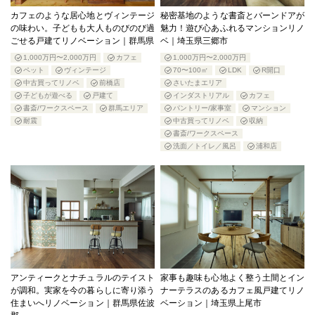
カフェのような居心地とヴィンテージ
秘密基地のような書斎とバーンドアが
の味わい。子どもも大人ものびのび過
魅力！遊び心あふれるマンションリノ
ごせる戸建てリノベーション｜群馬県
ベ｜埼玉県三郷市
1,000万円〜2,000万円
カフェ
1,000万円〜2,000万円
ペット
ヴィンテージ
70〜100㎡
LDK
R開口
中古買ってリノベ
前橋店
さいたまエリア
子どもが遊べる
戸建て
インダストリアル
カフェ
書斎/ワークスペース
群馬エリア
パントリー/家事室
マンション
耐震
中古買ってリノベ
収納
書斎/ワークスペース
洗面／トイレ／風呂
浦和店
アンティークとナチュラルのテイスト
家事も趣味も心地よく整う土間とイン
が調和。実家を今の暮らしに寄り添う
ナーテラスのあるカフェ風戸建てリノ
住まいへリノベーション｜群馬県佐波
ベーション｜埼玉県上尾市