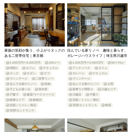
家族の笑顔が集う、小上がりヌックの
住んでいる家リノベ 趣味と暮らす、
ある二世帯住宅｜東京都
ガレージハウスライフ｜埼玉県川越市
1,000万円〜2,000万円
100㎡〜
1,000万円〜2,000万円
50〜70㎡
R開口
カフェ
ナチュラル
アンティーク
カフェ
ヌック
モダン
ラフ
ガレージ
ナチュラル
ヴィンテージ
二世帯リノベ
ヴィンテージ
住んでる家のリノベ
収納
住んでる家のリノベ
土間
子どもが遊べる
室内窓
家事ラク間取り
川越エリア
戸建て
書斎/ワークスペース
川越店
戸建て
板橋エリア
板橋店
洗面／トイレ／風呂
洗面／トイレ／風呂
玄関/エントランス
耐震
玄関/エントランス