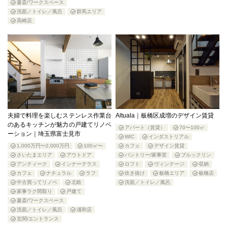
書斎/ワークスペース
洗面／トイレ／風呂
群馬エリア
高崎店
夫婦で料理を楽しむステンレス作業台
Altuala｜板橋区成増のデザイン賃貸
のあるキッチンが魅力の戸建てリノベ
アパート（賃貸）
70〜100㎡
ーション｜埼玉県富士見市
WIC
インダストリアル
1,000万円〜2,000万円
100㎡〜
カフェ
デザイン賃貸
さいたまエリア
アウトドア
パントリー/家事室
ブルックリン
アンティーク
インナーテラス
ロフト
ヴィンテージ
収納
カフェ
ナチュラル
ラフ
吹き抜け
板橋エリア
板橋店
中古買ってリノベ
北欧
洗面／トイレ／風呂
家事ラク間取り
戸建て
書斎/ワークスペース
洗面／トイレ／風呂
浦和店
玄関/エントランス