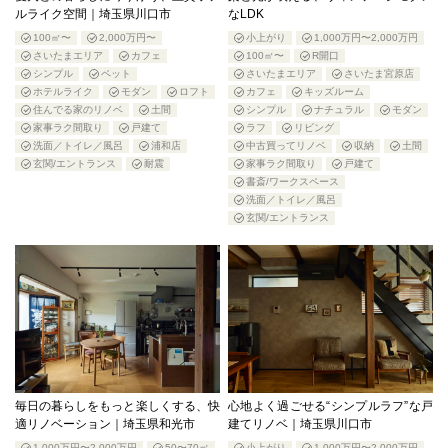
ルライク空間｜埼玉県川口市
なLDK
100㎡〜
2,000万円〜
小上がり
1,000万円〜2,000万円
さいたまエリア
カフェ
100㎡〜
R開口
シンプル
ペット
さいたまエリア
さいたま宮原店
ホテルライク
モダン
ロフト
カフェ
キッズルーム
住んでる家のリノベ
土間
シンプル
ナチュラル
モダン
家事ラク間取り
戸建て
ラフ
リビング
洗面／トイレ／風呂
浦和店
中古買ってリノベ
収納
土間
玄関/エントランス
耐震
家事ラク間取り
戸建て
書斎/ワークスペース
洗面／トイレ／風呂
玄関/エントランス
毎日の暮らしをもっと楽しくする、快
心地よく過ごせる“シンプルラフ”な戸
適リノベーション｜埼玉県和光市
建てリノベ｜埼玉県川口市
1,000万円〜2,000万円
50〜70㎡
小上がり
1,000万円〜2,000万円