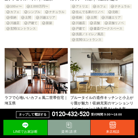
100㎡〜
2,000万円〜
アトリエ
カフェ
ナチュラル
カフェ
シンプル
ナチュラル
住んでる家のリノベ
北欧
収納
土間
川越エリア
収納
土間
川越エリア
川越店
戸建て
新築
川越店
店舗
店舗リノベ
玄関/エントランス
戸建て
書斎/ワークスペース
洗面／トイレ／風呂
玄関/エントランス
ラフで心地いいカフェ風二世帯住宅｜
ブルータイルの造作キッチンと小上が
埼玉県
り畳が魅力！収納充実のマンションリ
ノベーション｜埼玉県さいたま市
2,000万円〜
70〜100㎡
0120-432-520
タップして電話する
受付時間 9:00〜18:00
インダストリアル
カフェ
1,000万円〜2,000万円
100㎡〜
バリアフリー
ラフ
ロフト
R開口
さいたまエリア
二世帯リノベ
カフェ
シンプル
ナチュラル
LINEでお家診断
資料請求
来店相談
住んでる家のリノベ
川越エリア
ペット
マンション