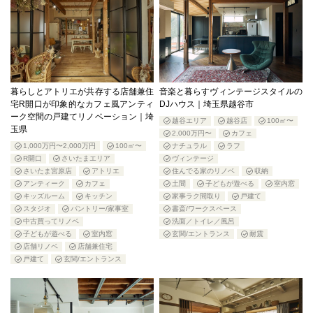
暮らしとアトリエが共存する店舗兼住
音楽と暮らすヴィンテージスタイルの
宅R開口が印象的なカフェ風アンティ
DJハウス｜埼玉県越谷市
ーク空間の戸建てリノベーション｜埼
越谷エリア
越谷店
100㎡〜
玉県
2,000万円〜
カフェ
1,000万円〜2,000万円
100㎡〜
ナチュラル
ラフ
R開口
さいたまエリア
ヴィンテージ
さいたま宮原店
アトリエ
住んでる家のリノベ
収納
アンティーク
カフェ
土間
子どもが遊べる
室内窓
キッズルーム
キッチン
家事ラク間取り
戸建て
スタジオ
パントリー/家事室
書斎/ワークスペース
中古買ってリノベ
洗面／トイレ／風呂
子どもが遊べる
室内窓
玄関/エントランス
耐震
店舗リノベ
店舗兼住宅
戸建て
玄関/エントランス