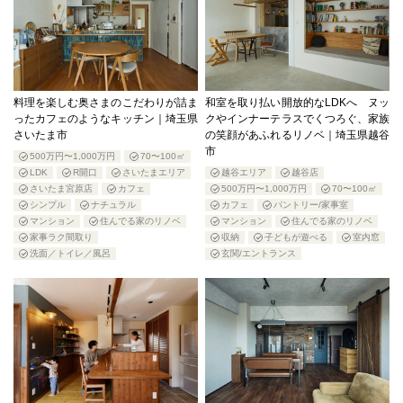
料理を楽しむ奥さまのこだわりが詰ま
和室を取り払い開放的なLDKへ ヌッ
ったカフェのようなキッチン｜埼玉県
クやインナーテラスでくつろぐ、家族
さいたま市
の笑顔があふれるリノベ｜埼玉県越谷
市
500万円〜1,000万円
70〜100㎡
LDK
R開口
さいたまエリア
越谷エリア
越谷店
さいたま宮原店
カフェ
500万円〜1,000万円
70〜100㎡
シンプル
ナチュラル
カフェ
パントリー/家事室
マンション
住んでる家のリノベ
マンション
住んでる家のリノベ
家事ラク間取り
収納
子どもが遊べる
室内窓
洗面／トイレ／風呂
玄関/エントランス