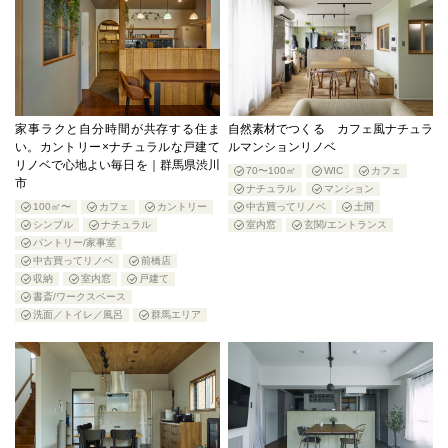
家事ラクと自分時間が共存する住ま
自然素材でつくる カフェ風ナチュラ
い。カントリー×ナチュラルな戸建て
ルマンションリノベ
リノベで心地よい毎日を｜群馬県渋川
70〜100㎡
WIC
カフェ
市
ナチュラル
マンション
100㎡〜
カフェ
カントリー
中古買ってリノベ
土間
シンプル
ナチュラル
室内窓
玄関/エントランス
パントリー/家事室
中古買ってリノベ
前橋店
収納
室内窓
戸建て
書斎/ワークスペース
洗面／トイレ／風呂
群馬エリア