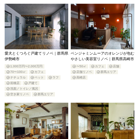
愛犬とくつろぐ戸建てリノベ｜群馬県
ベンジャミンムーアのオレンジが包む
伊勢崎市
やさしい美容室リノベ｜群馬県高崎市
1,000万円〜2,000万円
〜50㎡
カフェ
店舗
70〜100㎡
カフェ
店舗リノベ
群馬エリア
ナチュラル
ペット
ラフ
高崎店
前橋店
戸建て
洗面／トイレ／風呂
空き家リノベ
群馬エリア