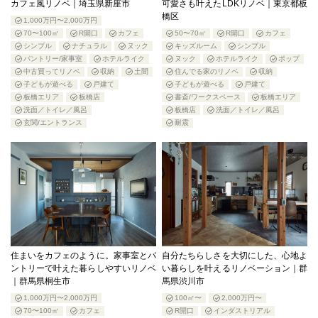
カフェ風リノベ｜埼玉県新座市
可愛さも叶えたLDKリノベ｜東京都板
橋区
1,000万円〜2,000万円
70〜100㎡
R開口
カフェ
50〜70㎡
R開口
カフェ
シンプル
ナチュラル
ヌック
キッズルーム
シンプル
パントリー/家事室
ホテルライク
ヌック
ホテルライク
ポップ
中古買ってリノベ
収納
土間
住んでる家のリノベ
収納
子どもが遊べる
戸建て
子どもが遊べる
戸建て
板橋エリア
板橋店
書斎/ワークスペース
板橋エリア
洗面／トイレ／風呂
板橋店
洗面／トイレ／風呂
玄関/エントランス
耐震
住まいをカフェのように。家事室とパ
自分たちらしさを大切にした、心地よ
ントリーで叶えた暮らしやすいリノベ
い暮らしを叶えるリノベーション｜群
｜群馬県桐生市
馬県渋川市
1,000万円〜2,000万円
100㎡〜
2,000万円〜
70〜100㎡
カフェ
R開口
インダストリアル