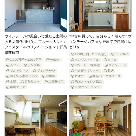
ヴィンテージの風合いで魅せる土間の
“中古を買って、自分らしく暮らす” ヴ
ある店舗併用住宅。ブルックリン×カ
ィンテージカフェな戸建てで時間にゆ
フェスタイルのリノベーション｜群馬
とりを
県前橋市
1,000万円〜2,000万円
50〜70㎡
1,000万円〜2,000万円
〜50㎡
インダストリアル
カフェ
カフェ
シンプル
パントリー/家事室
ヴィンテージ
ブルックリン
ヴィンテージ
中古買ってリノベ
収納
住んでる家のリノベ
前橋店
戸建て
書斎/ワークスペース
土間
店舗リノベ
店舗兼住宅
洗面／トイレ／風呂
群馬エリア
玄関/エントランス