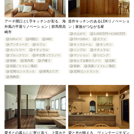
アーチ開口とL字キッチンが彩る、海
造作キッチンのあるLDKリノベーショ
外風の平屋リノベーション｜群馬県高
ン｜家族がつながる家
崎市
小上がり
1,000万円〜2,000万円
100㎡〜
R開口
WIC
70〜100㎡
カフェ
アンティーク
カフェ
キッズルーム
キッチン
カントリー
ナチュラル
シンプル
ナチュラル
ブルックリン
中古買ってリノベ
マンション
リビング
収納
室内窓
戸建て
住んでる家のリノベ
北欧
洗面／トイレ／風呂
収納
洗面／トイレ／風呂
玄関/エントランス
群馬エリア
玄関/エントランス
高崎店
愛犬との暮らしに寄り添う、上質ホテ
梁と光が映える、ヴィンテージモダン