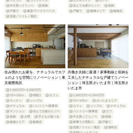
リビング
ヴィンテージ
ホテルライク
ロフト
中古買ってリノベ
収納
住んでる家のリノベ
収納
戸建て
書斎/ワークスペース
戸建て
板橋エリア
板橋店
洗面／トイレ／風呂
住み慣れたお家を、ナチュラルでカフ
共働き夫婦に最適！家事動線と収納を
ェのような空間にリノベーション｜東
工夫したナチュラルな戸建てリノベー
京都豊島区
ション｜埼玉県さいたま市｜埼玉県さ
いたま市
1,000万円〜2,000万円
70〜100㎡
R開口
カフェ
1,000万円〜2,000万円
キッチン
シンプル
70〜100㎡
さいたまエリア
ナチュラル
パントリー/家事室
カフェ
シンプル
ナチュラル
マンション
住んでる家のリノベ
パントリー/家事室
ラフ
収納
土間
子どもが遊べる
中古買ってリノベ
収納
板橋エリア
板橋店
家事ラク間取り
戸建て
洗面／トイレ／風呂
浦和店
玄関/エントランス