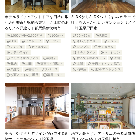
ホテルライク×アウトドアを日常に取
2LDKから3LDKへ！くすみカラーで
り込む書斎と収納も充実した土間のあ
叶える大人かわいいマンションリノベ
るリノベ戸建て｜群馬県伊勢崎市
｜埼玉県戸田市
1,000万円〜2,000万円
100㎡〜
50〜70㎡
R開口
LDK
アウトドア
カフェ
さいたまエリア
カフェ
シンプル
ナチュラル
シンプル
ナチュラル
ホテルライク
ホテルライク
マンション
住んでる家のリノベ
前橋店
住んでる家のリノベ
収納
収納
土間
家事ラク間取り
土間
洗面／トイレ／風呂
戸建て
書斎/ワークスペース
浦和店
玄関/エントランス
洗面／トイレ／風呂
群馬エリア
暮らしやすさとデザインが両立する新
絵本と暮らす、アトリエのある店舗併
築ナチュラルハウス｜埼玉県
用リノベの家｜埼玉県川越市