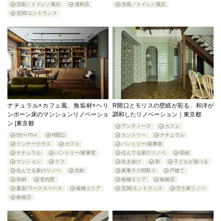
洗面／トイレ／風呂
浦和店
洗面／トイレ／風呂
玄関/エントランス
ナチュラル×カフェ風、無垢材×ヘリ
R開口とモリスの壁紙が彩る、和洋が
ンボーン床のマンションリノベーショ
調和したリノベーション｜東京都
ン |東京都
アンティーク
カフェ
50〜70㎡
R開口
カントリー
ナチュラル
インナーテラス
カフェ
パントリー/家事室
ナチュラル
パントリー/家事室
住んでる家のリノベ
収納
マンション
ラフ
吹き抜け
和
子どもが遊べる
住んでる家のリノベ
北欧
家事ラク間取り
戸建て
収納
室内窓
板橋エリア
板橋店
書斎/ワークスペース
板橋エリア
玄関/エントランス
空き家リノベ
板橋店