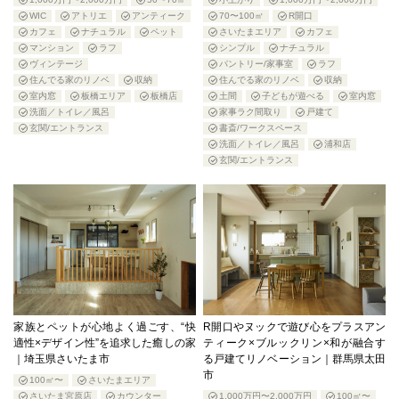
WIC
アトリエ
アンティーク
70〜100㎡
R開口
カフェ
ナチュラル
ペット
さいたまエリア
カフェ
マンション
ラフ
シンプル
ナチュラル
ヴィンテージ
パントリー/家事室
ラフ
住んでる家のリノベ
収納
住んでる家のリノベ
収納
室内窓
板橋エリア
板橋店
土間
子どもが遊べる
室内窓
洗面／トイレ／風呂
家事ラク間取り
戸建て
玄関/エントランス
書斎/ワークスペース
洗面／トイレ／風呂
浦和店
玄関/エントランス
家族とペットが心地よく過ごす、“快
R開口やヌックで遊び心をプラスアン
適性×デザイン性”を追求した癒しの家
ティーク×ブルックリン×和が融合す
｜埼玉県さいたま市
る戸建てリノベーション｜群馬県太田
市
100㎡〜
さいたまエリア
さいたま宮原店
カウンター
1,000万円〜2,000万円
100㎡〜