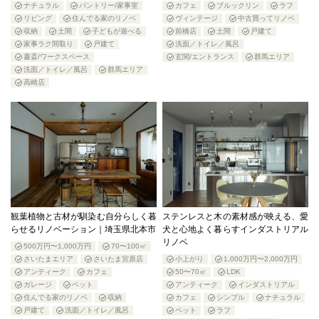
ナチュラル
パントリー/家事室
カフェ
ブルックリン
ラフ
リビング
住んでる家のリノベ
ヴィンテージ
中古買ってリノベ
収納
土間
子どもが遊べる
前橋店
土間
戸建て
家事ラク間取り
戸建て
洗面／トイレ／風呂
書斎/ワークスペース
玄関/エントランス
群馬エリア
洗面／トイレ／風呂
群馬エリア
高崎店
観葉植物と古材が馴染む自分らしく暮
ステンレスと木の素材感が映える、愛
らせるリノベーション｜埼玉県北本市
犬と心地よく暮らすインダストリアル
リノベ
500万円〜1,000万円
70〜100㎡
さいたまエリア
さいたま宮原店
小上がり
1,000万円〜2,000万円
アンティーク
カフェ
50〜70㎡
LDK
ガレージ
ペット
アンティーク
インダストリアル
住んでる家のリノベ
収納
カフェ
シンプル
ナチュラル
戸建て
洗面／トイレ／風呂
ペット
ラフ