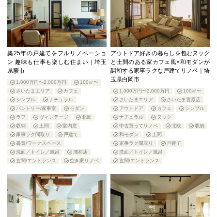
築25年の戸建てをフルリノベーショ
アウトドア好きの暮らしを包むヌック
ン 趣味も仕事も楽しむ住まい｜埼玉
と土間のある家カフェ風×和モダンが
県蕨市
調和する家事ラクな戸建てリノベ｜埼
玉県白岡市
1,000万円〜2,000万円
100㎡〜
さいたまエリア
カフェ
1,000万円〜2,000万円
100㎡〜
シンプル
ナチュラル
さいたまエリア
さいたま宮原店
パントリー/家事室
モダン
アウトドア
カフェ
シンプル
ラフ
ヴィンテージ
北欧
ナチュラル
ヌック
収納
土間
室内窓
中古買ってリノベ
北欧
収納
家事ラク間取り
戸建て
和モダン
土間
書斎/ワークスペース
家事ラク間取り
戸建て
洗面／トイレ／風呂
浦和店
洗面／トイレ／風呂
玄関/エントランス
空き家リノベ
玄関/エントランス