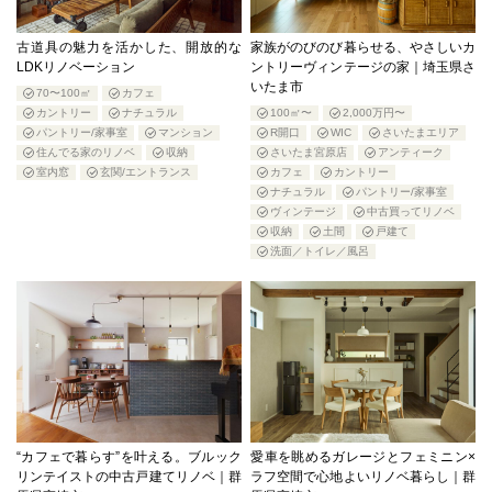
古道具の魅力を活かした、開放的な
家族がのびのび暮らせる、やさしいカ
LDKリノベーション
ントリーヴィンテージの家｜埼玉県さ
いたま市
70〜100㎡
カフェ
カントリー
ナチュラル
100㎡〜
2,000万円〜
パントリー/家事室
マンション
R開口
WIC
さいたまエリア
住んでる家のリノベ
収納
さいたま宮原店
アンティーク
室内窓
玄関/エントランス
カフェ
カントリー
ナチュラル
パントリー/家事室
ヴィンテージ
中古買ってリノベ
収納
土間
戸建て
洗面／トイレ／風呂
“カフェで暮らす”を叶える。ブルック
愛車を眺めるガレージとフェミニン×
リンテイストの中古戸建てリノベ｜群
ラフ空間で心地よいリノベ暮らし｜群