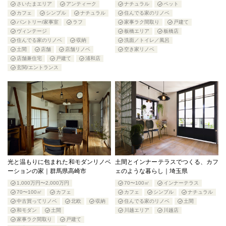
さいたまエリア
アンティーク
ナチュラル
ペット
カフェ
シンプル
ナチュラル
住んでる家のリノベ
パントリー/家事室
ラフ
家事ラク間取り
戸建て
ヴィンテージ
板橋エリア
板橋店
住んでる家のリノベ
収納
洗面／トイレ／風呂
土間
店舗
店舗リノベ
空き家リノベ
店舗兼住宅
戸建て
浦和店
玄関/エントランス
光と温もりに包まれた和モダンリノベ
土間とインナーテラスでつくる、カフ
ーションの家｜群馬県高崎市
ェのような暮らし｜埼玉県
1,000万円〜2,000万円
70〜100㎡
インナーテラス
70〜100㎡
カフェ
カフェ
シンプル
ナチュラル
中古買ってリノベ
北欧
収納
住んでる家のリノベ
土間
和モダン
土間
川越エリア
川越店
家事ラク間取り
戸建て