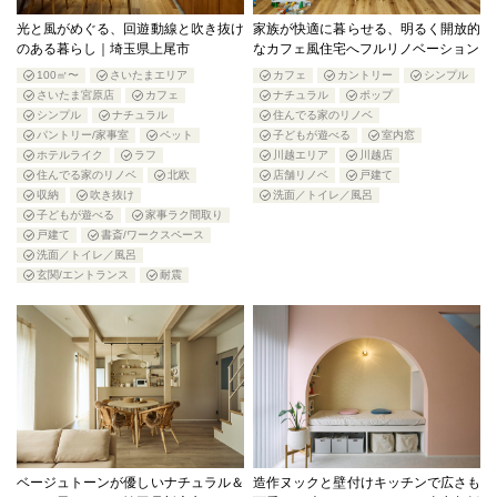
光と風がめぐる、回遊動線と吹き抜け
家族が快適に暮らせる、明るく開放的
のある暮らし｜埼玉県上尾市
なカフェ風住宅へフルリノベーション
100㎡〜
さいたまエリア
カフェ
カントリー
シンプル
さいたま宮原店
カフェ
ナチュラル
ポップ
シンプル
ナチュラル
住んでる家のリノベ
パントリー/家事室
ペット
子どもが遊べる
室内窓
ホテルライク
ラフ
川越エリア
川越店
住んでる家のリノベ
北欧
店舗リノベ
戸建て
収納
吹き抜け
洗面／トイレ／風呂
子どもが遊べる
家事ラク間取り
戸建て
書斎/ワークスペース
洗面／トイレ／風呂
玄関/エントランス
耐震
ベージュトーンが優しいナチュラル＆
造作ヌックと壁付けキッチンで広さも