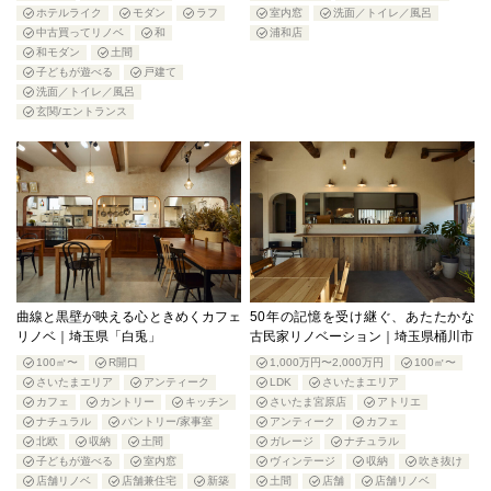
ホテルライク
モダン
ラフ
室内窓
洗面／トイレ／風呂
中古買ってリノベ
和
浦和店
和モダン
土間
子どもが遊べる
戸建て
洗面／トイレ／風呂
玄関/エントランス
曲線と黒壁が映える心ときめくカフェ
50年の記憶を受け継ぐ、あたたかな
リノベ｜埼玉県「白兎」
古民家リノベーション｜埼玉県桶川市
100㎡〜
R開口
1,000万円〜2,000万円
100㎡〜
さいたまエリア
アンティーク
LDK
さいたまエリア
カフェ
カントリー
キッチン
さいたま宮原店
アトリエ
ナチュラル
パントリー/家事室
アンティーク
カフェ
北欧
収納
土間
ガレージ
ナチュラル
子どもが遊べる
室内窓
ヴィンテージ
収納
吹き抜け
店舗リノベ
店舗兼住宅
新築
土間
店舗
店舗リノベ