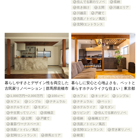
住んでる家のリノベ
収納
吹き抜け
土間
川越エリア
川越店
戸建て
洗面／トイレ／風呂
玄関/エントランス
暮らしやすさとデザイン性を両立した
暮らしに安心と心地よさを。ペットと
古民家リノベーション｜群馬県前橋市
暮らすホテルライクな住まい｜東京都
1,000万円〜2,000万円
100㎡〜
カフェ
キッチン
シンプル
カフェ
シンプル
ナチュラル
ナチュラル
ペット
ホテルライク
モダン
ホテルライク
モダン
中古買ってリノベ
前橋店
リビング
住んでる家のリノベ
収納
土間
戸建て
収納
板橋エリア
書斎/ワークスペース
洗面／トイレ／風呂
洗面／トイレ／風呂
玄関/エントランス
空き家リノベ
玄関/エントランス
群馬エリア
耐震