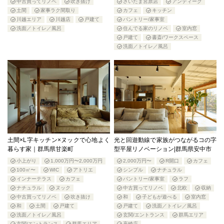
中古買ってリノベ
吹き抜け
さいたま宮原店
アンティーク
土間
家事ラク間取り
カフェ
キッチン
川越エリア
川越店
戸建て
パントリー/家事室
洗面／トイレ／風呂
住んでる家のリノベ
室内窓
戸建て
書斎/ワークスペース
洗面／トイレ／風呂
土間×L字キッチン×ヌックで心地よく
光と回遊動線で家族がつながるコの字
暮らす家｜群馬県甘楽町
型平屋リノベーション|群馬県安中市
小上がり
1,000万円〜2,000万円
2,000万円〜
R開口
カフェ
100㎡〜
WIC
アトリエ
シンプル
ナチュラル
インナーテラス
カフェ
パントリー/家事室
ラフ
ナチュラル
ヌック
中古買ってリノベ
北欧
収納
中古買ってリノベ
吹き抜け
和
子どもが遊べる
室内窓
和
土間
戸建て
戸建て
洗面／トイレ／風呂
洗面／トイレ／風呂
玄関/エントランス
群馬エリア
玄関/エントランス
群馬エリア
高崎店