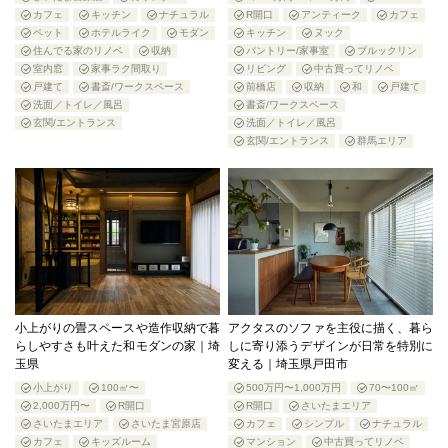
カフェ
キッチン
ナチュラル
R開口
アンティーク
カフェ
ペット
ホテルライク
モダン
キッチン
ヌック
住んでる家のリノベ
収納
パントリー/家事室
ブルックリン
室内窓
家事ラク間取り
リビング
中古買ってリノベ
戸建て
書斎/ワークスペース
前橋店
収納
和
戸建て
洗面／トイレ／風呂
書斎/ワークスペース
玄関/エントランス
洗面／トイレ／風呂
玄関/エントランス
群馬エリア
小上がりの畳スペースや造作収納で暮
アクタスのソファを主役に描く、暮ら
らしやすさも叶えた和モダンの家｜埼
しに寄り添うデザインが日常を特別に
玉県
変える｜埼玉県戸田市
小上がり
100㎡〜
500万円〜1,000万円
70〜100㎡
2,000万円〜
R開口
R開口
さいたまエリア
さいたまエリア
さいたま宮原店
カフェ
シンプル
ナチュラル
カフェ
キッズルーム
マンション
中古買ってリノベ