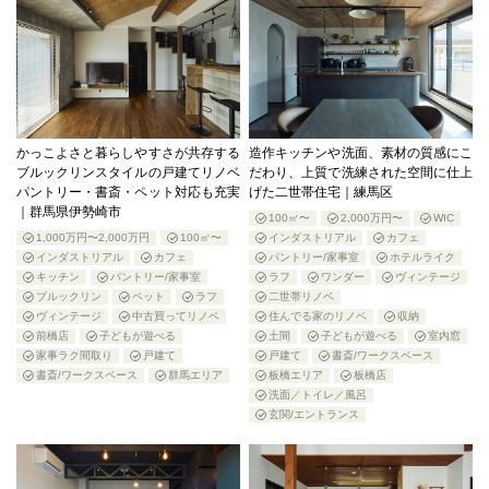
かっこよさと暮らしやすさが共存する
造作キッチンや洗面、素材の質感にこ
ブルックリンスタイルの戸建てリノベ
だわり、上質で洗練された空間に仕上
パントリー・書斎・ペット対応も充実
げた二世帯住宅｜練馬区
｜群馬県伊勢崎市
100㎡〜
2,000万円〜
WIC
1,000万円〜2,000万円
100㎡〜
インダストリアル
カフェ
インダストリアル
カフェ
パントリー/家事室
ホテルライク
キッチン
パントリー/家事室
ラフ
ワンダー
ヴィンテージ
ブルックリン
ペット
ラフ
二世帯リノベ
ヴィンテージ
中古買ってリノベ
住んでる家のリノベ
収納
前橋店
子どもが遊べる
土間
子どもが遊べる
室内窓
家事ラク間取り
戸建て
戸建て
書斎/ワークスペース
書斎/ワークスペース
群馬エリア
板橋エリア
板橋店
洗面／トイレ／風呂
玄関/エントランス