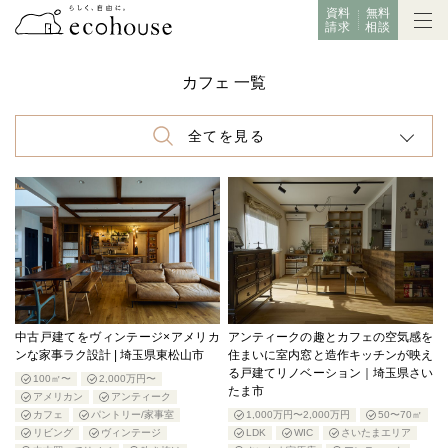
資料
無料
請求
相談
カフェ 一覧
全てを見る
中古戸建てをヴィンテージ×アメリカ
アンティークの趣とカフェの空気感を
ンな家事ラク設計 | 埼玉県東松山市
住まいに室内窓と造作キッチンが映え
る戸建てリノベーション｜埼玉県さい
100㎡〜
2,000万円〜
たま市
アメリカン
アンティーク
カフェ
パントリー/家事室
1,000万円〜2,000万円
50〜70㎡
リビング
ヴィンテージ
LDK
WIC
さいたまエリア