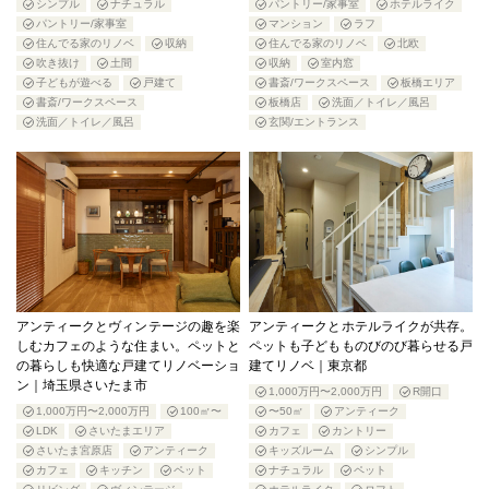
シンプル
ナチュラル
パントリー/家事室
ホテルライク
パントリー/家事室
マンション
ラフ
住んでる家のリノベ
収納
住んでる家のリノベ
北欧
吹き抜け
土間
収納
室内窓
子どもが遊べる
戸建て
書斎/ワークスペース
板橋エリア
書斎/ワークスペース
板橋店
洗面／トイレ／風呂
洗面／トイレ／風呂
玄関/エントランス
アンティークとヴィンテージの趣を楽
アンティークとホテルライクが共存。
しむカフェのような住まい。ペットと
ペットも子どもものびのび暮らせる戸
の暮らしも快適な戸建てリノベーショ
建てリノベ｜東京都
ン｜埼玉県さいたま市
1,000万円〜2,000万円
R開口
1,000万円〜2,000万円
100㎡〜
〜50㎡
アンティーク
LDK
さいたまエリア
カフェ
カントリー
さいたま宮原店
アンティーク
キッズルーム
シンプル
カフェ
キッチン
ペット
ナチュラル
ペット