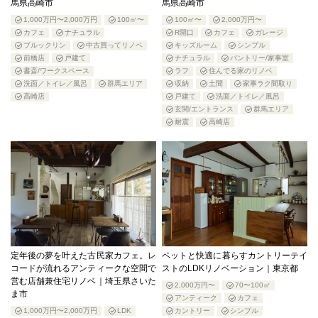
馬県高崎市
馬県高崎市
1,000万円〜2,000万円
100㎡〜
100㎡〜
2,000万円〜
カフェ
ナチュラル
R開口
カフェ
ガレージ
ブルックリン
中古買ってリノベ
キッズルーム
シンプル
前橋店
戸建て
ナチュラル
パントリー/家事室
書斎/ワークスペース
ラフ
住んでる家のリノベ
洗面／トイレ／風呂
群馬エリア
収納
土間
家事ラク間取り
高崎店
戸建て
洗面／トイレ／風呂
玄関/エントランス
群馬エリア
耐震
高崎店
定年後の夢を叶えた古民家カフェ。レ
ペットと快適に暮らすカントリーテイ
コードが流れるアンティークな空間で
ストのLDKリノベーション｜東京都
営む店舗兼住宅リノベ｜埼玉県さいた
2,000万円〜
70〜100㎡
ま市
アンティーク
カフェ
1,000万円〜2,000万円
LDK
カントリー
シンプル