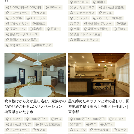
郡
70〜100㎡
R開口
1,000万円〜2,000万円
100㎡〜
さいたまエリア
さいたま宮原店
アンティーク
カフェ
インナーテラス
カフェ
シンプル
ナチュラル
ナチュラル
パントリー/家事室
ブルックリン
前橋店
ラフ
中古買ってリノベ
収納
実家リノベ
室内窓
戸建て
土間
家事ラク間取り
戸建て
書斎/ワークスペース
洗面／トイレ／風呂
洗面／トイレ／風呂
玄関/エントランス
空き家リノベ
群馬エリア
吹き抜けから光が差し込む、家族がの
黒で締めたキッチンと木の温もり、回
びのび過ごせるLDKリノベーション｜
遊動線で整う暮らしを叶えた住まい｜
埼玉県さいたま市
東京都
100㎡〜
2,000万円〜
WIC
1,000万円〜2,000万円
100㎡〜
さいたまエリア
さいたま宮原店
R開口
WIC
カフェ
アンティーク
カフェ
シンプル
ナチュラル
ヌック