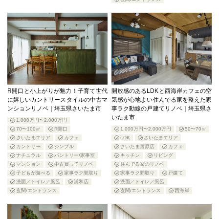
R開口と小上がりが魅力！子育て世代
開放感のあるLDKと西海岸カフェの空
に嬉しいカントリースタイルの中古マ
気感が心地よい住んでる家を整えた家
ンションリノベ｜埼玉県さいたま市
事ラク動線の戸建てリノベ｜埼玉県さ
いたま市
1,000万円〜2,000万円
70〜100㎡
R開口
1,000万円〜2,000万円
50〜70㎡
さいたまエリア
カフェ
LDK
さいたまエリア
カントリー
シンプル
さいたま宮原店
カフェ
ナチュラル
パントリー/家事室
キッチン
リビング
マンション
中古買ってリノベ
住んでる家のリノベ
子どもが遊べる
家事ラク間取り
家事ラク間取り
戸建て
洗面／トイレ／風呂
浦和店
洗面／トイレ／風呂
玄関/エントランス
玄関/エントランス
西海岸