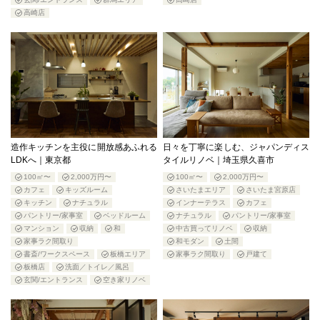
高崎店
造作キッチンを主役に開放感あふれる
日々を丁寧に楽しむ、ジャパンディス
LDKへ｜東京都
タイルリノベ｜埼玉県久喜市
100㎡〜
2,000万円〜
100㎡〜
2,000万円〜
カフェ
キッズルーム
さいたまエリア
さいたま宮原店
キッチン
ナチュラル
インナーテラス
カフェ
パントリー/家事室
ベッドルーム
ナチュラル
パントリー/家事室
マンション
収納
和
中古買ってリノベ
収納
家事ラク間取り
和モダン
土間
書斎/ワークスペース
板橋エリア
家事ラク間取り
戸建て
板橋店
洗面／トイレ／風呂
玄関/エントランス
空き家リノベ