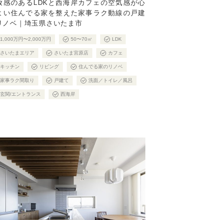
放感のあるLDKと西海岸カフェの空気感が心
よい住んでる家を整えた家事ラク動線の戸建
リノベ｜埼玉県さいたま市
1,000万円〜2,000万円
50〜70㎡
LDK
さいたまエリア
さいたま宮原店
カフェ
キッチン
リビング
住んでる家のリノベ
家事ラク間取り
戸建て
洗面／トイレ／風呂
玄関/エントランス
西海岸