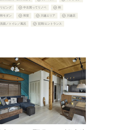
リビング
中古買ってリノベ
和
和モダン
和室
川越エリア
川越店
洗面／トイレ／風呂
玄関/エントランス