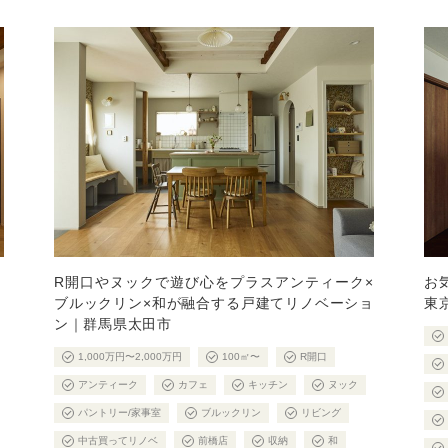
R開口やヌックで遊び心をプラスアンティーク×
お
ブルックリン×和が融合する戸建てリノベーショ
東
ン｜群馬県太田市
1,000万円〜2,000万円
100㎡〜
R開口
アンティーク
カフェ
キッチン
ヌック
パントリー/家事室
ブルックリン
リビング
中古買ってリノベ
前橋店
収納
和