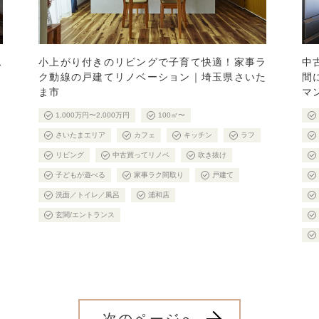
ス
小上がり付きのリビングで子育て快適！家事ラ
中
ク動線の戸建てリノベーション｜埼玉県さいた
間
ま市
マ
1,000万円〜2,000万円
100㎡〜
さいたまエリア
カフェ
キッチン
ラフ
リビング
中古買ってリノベ
吹き抜け
子どもが遊べる
家事ラク間取り
戸建て
洗面／トイレ／風呂
浦和店
玄関/エントランス