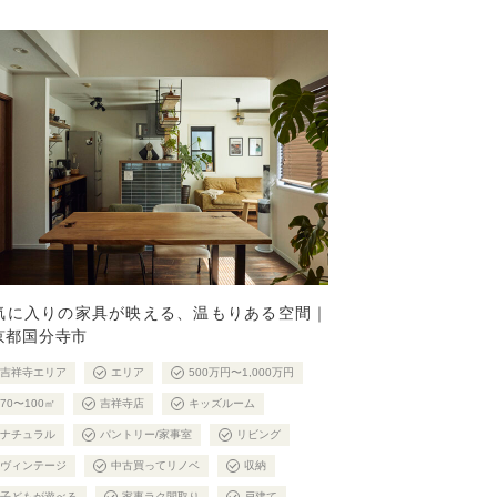
気に入りの家具が映える、温もりある空間｜
京都国分寺市
吉祥寺エリア
エリア
500万円〜1,000万円
70〜100㎡
吉祥寺店
キッズルーム
ナチュラル
パントリー/家事室
リビング
ヴィンテージ
中古買ってリノベ
収納
子どもが遊べる
家事ラク間取り
戸建て