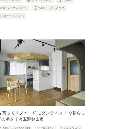
書斎/ワークスペース
洗面／トイレ／風呂
玄関/エントランス
古買ってリノベ 和モダンテイストで暮らし
和の趣を｜埼玉県狭山市
1,000万円〜2,000万円
50〜70㎡
マンション