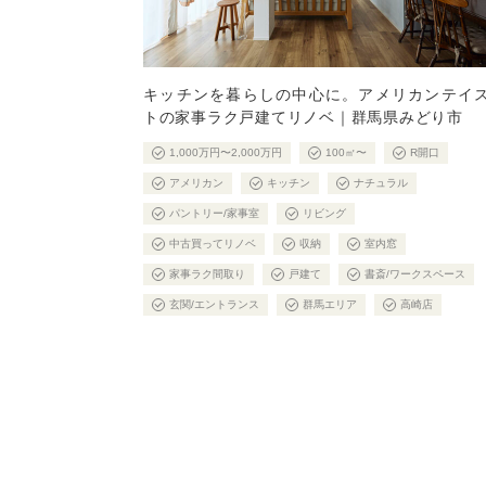
キッチンを暮らしの中心に。アメリカンテイ
トの家事ラク戸建てリノベ｜群馬県みどり市
1,000万円〜2,000万円
100㎡〜
R開口
アメリカン
キッチン
ナチュラル
パントリー/家事室
リビング
中古買ってリノベ
収納
室内窓
家事ラク間取り
戸建て
書斎/ワークスペース
玄関/エントランス
群馬エリア
高崎店