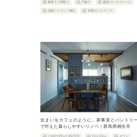
家事ラク間取り
戸建て
書斎/ワークスペース
洗面／トイレ／風呂
玄関/エントランス
住まいをカフェのように。家事室とパントリ
で叶えた暮らしやすいリノベ｜群馬県桐生市
1,000万円〜2,000万円
70〜100㎡
カフェ