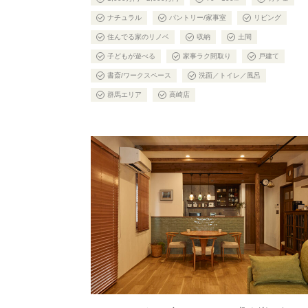
ナチュラル
パントリー/家事室
リビング
住んでる家のリノベ
収納
土間
子どもが遊べる
家事ラク間取り
戸建て
書斎/ワークスペース
洗面／トイレ／風呂
群馬エリア
高崎店