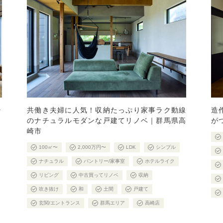
ラ
共働き夫婦に人気！収納たっぷり家事ラク動線
造
のナチュラルモダンな戸建てリノベ｜群馬県高
が
崎市
100㎡〜
2,000万円〜
LDK
シンプル
ナチュラル
パントリー/家事室
ホテルライク
リビング
中古買ってリノベ
収納
吹き抜け
和
土間
戸建て
玄関/エントランス
群馬エリア
高崎店