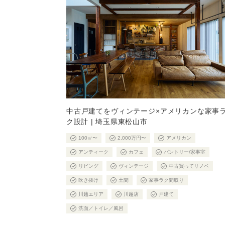
中古戸建てをヴィンテージ×アメリカンな家事
ク設計 | 埼玉県東松山市
100㎡〜
2,000万円〜
アメリカン
アンティーク
カフェ
パントリー/家事室
リビング
ヴィンテージ
中古買ってリノベ
吹き抜け
土間
家事ラク間取り
川越エリア
川越店
戸建て
洗面／トイレ／風呂