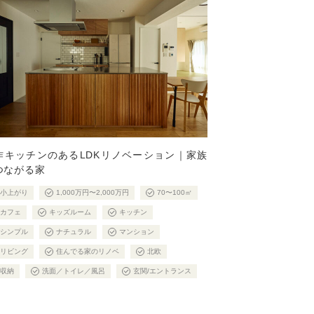
作キッチンのあるLDKリノベーション｜家族
つながる家
小上がり
1,000万円〜2,000万円
70〜100㎡
カフェ
キッズルーム
キッチン
シンプル
ナチュラル
マンション
リビング
住んでる家のリノベ
北欧
収納
洗面／トイレ／風呂
玄関/エントランス