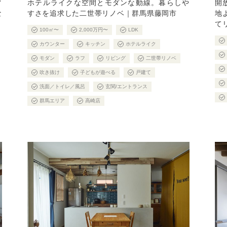
フ
ホテルライクな空間とモダンな動線。暮らしや
開
な
すさを追求した二世帯リノベ｜群馬県藤岡市
地
て
100㎡〜
2,000万円〜
LDK
カウンター
キッチン
ホテルライク
モダン
ラフ
リビング
二世帯リノベ
吹き抜け
子どもが遊べる
戸建て
洗面／トイレ／風呂
玄関/エントランス
群馬エリア
高崎店