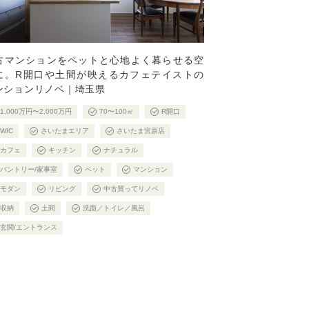
古マンションをペットと心地よく暮らせる空
に。R開口や土間が映えるカフェテイストの
ンションリノベ｜埼玉県
1,000万円〜2,000万円
70〜100㎡
R開口
WIC
さいたまエリア
さいたま宮原店
カフェ
キッチン
ナチュラル
パントリー/家事室
ペット
マンション
モダン
リビング
中古買ってリノベ
収納
土間
洗面／トイレ／風呂
玄関/エントランス