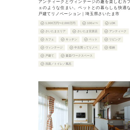
アンティークとヴィンテージの趣を楽しむカ
ェのような住まい。ペットとの暮らしも快適
戸建てリノベーション｜埼玉県さいたま市
1,000万円〜2,000万円
100㎡〜
LDK
さいたまエリア
さいたま宮原店
アンティーク
カフェ
キッチン
ペット
リビング
ヴィンテージ
中古買ってリノベ
収納
戸建て
書斎/ワークスペース
洗面／トイレ／風呂