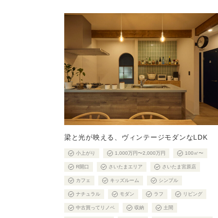
梁と光が映える、ヴィンテージモダンなLDK
小上がり
1,000万円〜2,000万円
100㎡〜
R開口
さいたまエリア
さいたま宮原店
カフェ
キッズルーム
シンプル
ナチュラル
モダン
ラフ
リビング
中古買ってリノベ
収納
土間