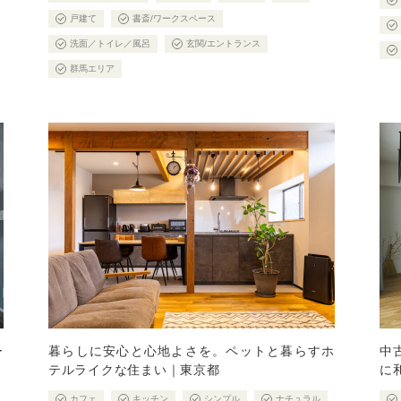
戸建て
書斎/ワークスペース
洗面／トイレ／風呂
玄関/エントランス
群馬エリア
ー
暮らしに安心と心地よさを。ペットと暮らすホ
中
テルライクな住まい｜東京都
に
カフェ
キッチン
シンプル
ナチュラル