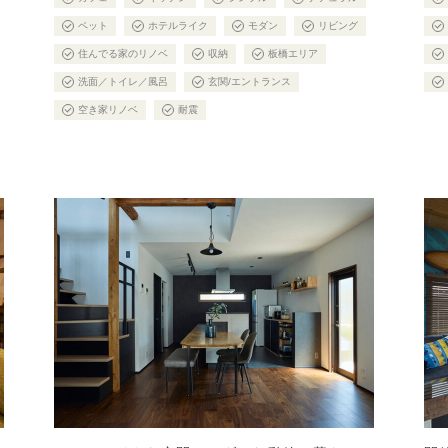
ペット
ホテルライク
モダン
リビング
住んでる家のリノベ
収納
板橋エリア
洗面／トイレ／風呂
玄関/エントランス
空き家リノベ
耐震