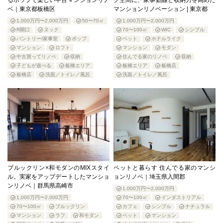
ベ｜東京都板橋区
マンションリノベーション | 東京都
1,000万円〜2,000万円
50〜70㎡
1,000万円〜2,000万円
R開口
ヌック
70〜100㎡
WIC
シンプル
パントリー/家事室
ポップ
ペット
ホテルライク
マンション
ロフト
マンション
モダン
中古買ってリノベ
収納
住んでる家のリノベ
収納
子どもが遊べる
板橋エリア
板橋エリア
板橋店
板橋店
洗面／トイレ／風呂
洗面／トイレ／風呂
ブルックリン×和モダンのMIXスタイ
ペットと暮らす 住んでる家のマンシ
ル。実家をアップデートしたマンショ
ョンリノベ｜埼玉県入間郡
ンリノベ｜群馬県高崎市
1,000万円〜2,000万円
1,000万円〜2,000万円
70〜100㎡
インダストリアル
70〜100㎡
ブルックリン
カフェ
シンプル
ナチュラル
マンション
ラフ
和モダン
ペット
マンション