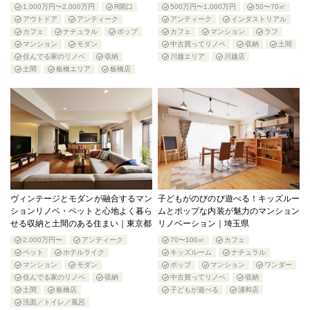
1,000万円〜2,000万円
R開口
500万円〜1,000万円
50〜70㎡
アウトドア
アンティーク
アンティーク
インダストリアル
カフェ
ナチュラル
ポップ
カフェ
マンション
ラフ
マンション
モダン
中古買ってリノベ
収納
土間
住んでる家のリノベ
収納
川越エリア
川越店
土間
板橋エリア
板橋店
ヴィンテージとモダンが融合するマン
子どもがのびのび遊べる！キッズルー
ションリノベ・ペットと心地よく暮ら
ムとポップな内装が魅力のマンション
せる収納と土間のある住まい｜東京都
リノベーション｜埼玉県
2,000万円〜
アンティーク
70〜100㎡
カフェ
ペット
ホテルライク
キッズルーム
ナチュラル
マンション
モダン
ポップ
マンション
ワンダー
住んでる家のリノベ
収納
中古買ってリノベ
収納
土間
板橋店
子どもが遊べる
浦和店
洗面／トイレ／風呂