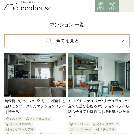
資料
無料
請求
相談
マンション 一覧
全てを見る
無機質でかっこいい空間に、機能性と
ミッドセンチュリー×ナチュラルで仕
遊び心をプラスしたマンションリノベ
立てた遊び心あるマンションリノベ収
｜埼玉県
納も子育ても快適に｜埼玉県さいたま
市
100㎡〜
さいたまエリア
さいたま宮原店
70〜100㎡
さいたまエリア
インダストリアル
キッズルーム
ナチュラル