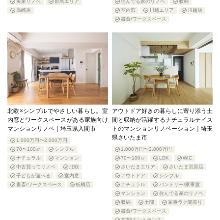
実家リノベ
群馬エリア
住んでる家のリノベ
収納
高崎店
室内窓
川越エリア
川越店
書斎/ワークスペース
北欧×シンプルでやさしい暮らし。室
アウトドア好きの暮らしに寄り添う土
内窓とワークスペースがある家族向け
間と収納が活躍するナチュラルテイス
マンションリノベ｜埼玉県入間市
トのマンションリノベーション｜埼玉
県さいたま市
1,000万円〜2,000万円
70〜100㎡
シンプル
1,000万円〜2,000万円
ナチュラル
マンション
70〜100㎡
LDK
WIC
中古買ってリノベ
北欧
さいたまエリア
さいたま宮原店
子どもが遊べる
室内窓
アウトドア
シンプル
書斎/ワークスペース
板橋店
ナチュラル
パントリー/家事室
マンション
住んでる家のリノベ
収納
土間
家事ラク間取り
書斎/ワークスペース
玄関/エントランス