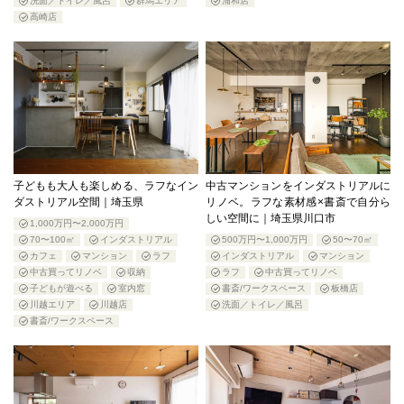
洗面／トイレ／風呂
群馬エリア
浦和店
高崎店
子どもも大人も楽しめる、ラフなイン
中古マンションをインダストリアルに
ダストリアル空間｜埼玉県
リノベ。ラフな素材感×書斎で自分ら
しい空間に｜埼玉県川口市
1,000万円〜2,000万円
70〜100㎡
インダストリアル
500万円〜1,000万円
50〜70㎡
カフェ
マンション
ラフ
インダストリアル
マンション
中古買ってリノベ
収納
ラフ
中古買ってリノベ
子どもが遊べる
室内窓
書斎/ワークスペース
板橋店
川越エリア
川越店
洗面／トイレ／風呂
書斎/ワークスペース