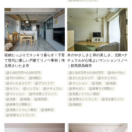
収納たっぷりでスッキリ暮らす！子育
木のやさしさと和の美しさ。北欧×ナ
て世代に優しい戸建てリノベ事例｜埼
チュラルが心地よいマンションリノベ
玉県さいたま市
｜群馬県高崎市
1,000万円〜2,000万円
1,000万円〜2,000万円
50〜70㎡
70〜100㎡
R開口
さいたまエリア
ナチュラル
さいたまエリア
アウトドア
マンション
北欧
収納
カフェ
シンプル
ナチュラル
和モダン
家事ラク間取り
マンション
中古買ってリノベ
洗面／トイレ／風呂
北欧
収納
室内窓
玄関/エントランス
空き家リノベ
家事ラク間取り
高崎店
洗面／トイレ／風呂
浦和店
玄関/エントランス