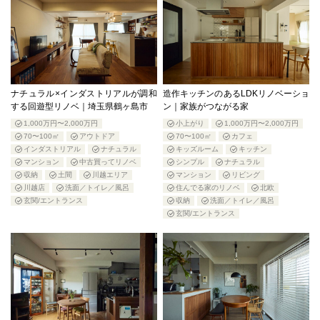
ナチュラル×インダストリアルが調和
造作キッチンのあるLDKリノベーショ
する回遊型リノベ｜埼玉県鶴ヶ島市
ン｜家族がつながる家
1,000万円〜2,000万円
小上がり
1,000万円〜2,000万円
70〜100㎡
アウトドア
70〜100㎡
カフェ
インダストリアル
ナチュラル
キッズルーム
キッチン
マンション
中古買ってリノベ
シンプル
ナチュラル
収納
土間
川越エリア
マンション
リビング
川越店
洗面／トイレ／風呂
住んでる家のリノベ
北欧
玄関/エントランス
収納
洗面／トイレ／風呂
玄関/エントランス