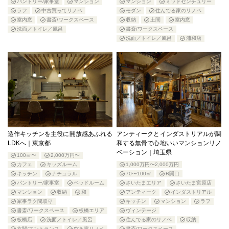
パントリー/家事室
マンション
マンション
ミッドセンチュリー
ラフ
中古買ってリノベ
モダン
住んでる家のリノベ
室内窓
書斎/ワークスペース
収納
土間
室内窓
洗面／トイレ／風呂
書斎/ワークスペース
洗面／トイレ／風呂
浦和店
造作キッチンを主役に開放感あふれる
アンティークとインダストリアルが調
LDKへ｜東京都
和する無骨で心地いいマンションリノ
ベーション｜埼玉県
100㎡〜
2,000万円〜
カフェ
キッズルーム
1,000万円〜2,000万円
キッチン
ナチュラル
70〜100㎡
R開口
パントリー/家事室
ベッドルーム
さいたまエリア
さいたま宮原店
マンション
収納
和
アンティーク
インダストリアル
家事ラク間取り
キッチン
マンション
ラフ
書斎/ワークスペース
板橋エリア
ヴィンテージ
板橋店
洗面／トイレ／風呂
住んでる家のリノベ
収納
玄関/エントランス
空き家リノベ
書斎/ワークスペース