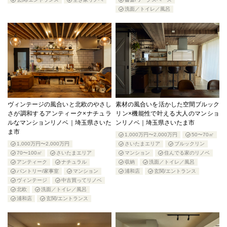
洗面／トイレ／風呂
ヴィンテージの風合いと北欧のやさし
素材の風合いを活かした空間ブルック
さが調和するアンティーク×ナチュラ
リン×機能性で叶える大人のマンショ
ルなマンションリノベ｜埼玉県さいた
ンリノベ｜埼玉県さいたま市
ま市
1,000万円〜2,000万円
50〜70㎡
1,000万円〜2,000万円
さいたまエリア
ブルックリン
70〜100㎡
さいたまエリア
マンション
住んでる家のリノベ
アンティーク
ナチュラル
収納
洗面／トイレ／風呂
パントリー/家事室
マンション
浦和店
玄関/エントランス
ヴィンテージ
中古買ってリノベ
北欧
洗面／トイレ／風呂
浦和店
玄関/エントランス