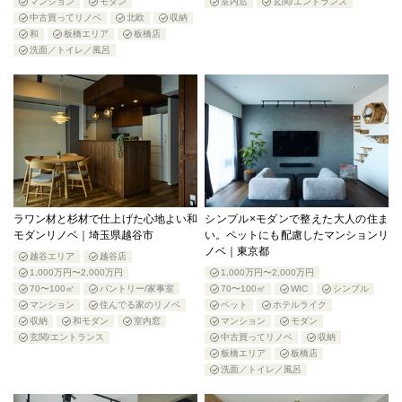
マンション
モダン
室内窓
玄関/エントランス
中古買ってリノベ
北欧
収納
和
板橋エリア
板橋店
洗面／トイレ／風呂
ラワン材と杉材で仕上げた心地よい和
シンプル×モダンで整えた大人の住ま
モダンリノベ｜埼玉県越谷市
い。ペットにも配慮したマンションリ
ノベ｜東京都
越谷エリア
越谷店
1,000万円〜2,000万円
1,000万円〜2,000万円
70〜100㎡
パントリー/家事室
70〜100㎡
WIC
シンプル
マンション
住んでる家のリノベ
ペット
ホテルライク
収納
和モダン
室内窓
マンション
モダン
玄関/エントランス
中古買ってリノベ
収納
板橋エリア
板橋店
洗面／トイレ／風呂