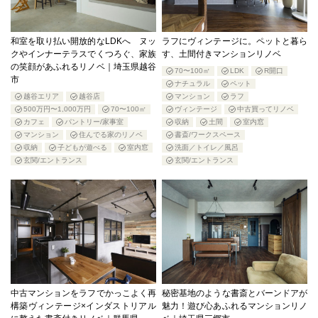
和室を取り払い開放的なLDKへ ヌッ
ラフにヴィンテージに。ペットと暮ら
クやインナーテラスでくつろぐ、家族
す、土間付きマンションリノベ
の笑顔があふれるリノベ｜埼玉県越谷
70〜100㎡
LDK
R開口
市
ナチュラル
ペット
越谷エリア
越谷店
マンション
ラフ
500万円〜1,000万円
70〜100㎡
ヴィンテージ
中古買ってリノベ
カフェ
パントリー/家事室
収納
土間
室内窓
マンション
住んでる家のリノベ
書斎/ワークスペース
収納
子どもが遊べる
室内窓
洗面／トイレ／風呂
玄関/エントランス
玄関/エントランス
中古マンションをラフでかっこよく再
秘密基地のような書斎とバーンドアが
構築ヴィンテージ×インダストリアル
魅力！遊び心あふれるマンションリノ