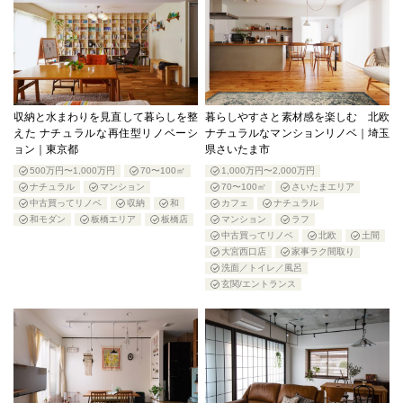
収納と水まわりを見直して暮らしを整
暮らしやすさと素材感を楽しむ 北欧
えた ナチュラルな再住型リノベーシ
ナチュラルなマンションリノベ｜埼玉
ョン｜東京都
県さいたま市
500万円〜1,000万円
70〜100㎡
1,000万円〜2,000万円
ナチュラル
マンション
70〜100㎡
さいたまエリア
中古買ってリノベ
収納
和
カフェ
ナチュラル
和モダン
板橋エリア
板橋店
マンション
ラフ
中古買ってリノベ
北欧
土間
大宮西口店
家事ラク間取り
洗面／トイレ／風呂
玄関/エントランス