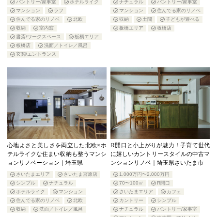
パントリー/家事室
ホテルライク
ナチュラル
パントリー/家事室
マンション
ラフ
マンション
住んでる家のリノベ
住んでる家のリノベ
北欧
収納
土間
子どもが遊べる
収納
室内窓
板橋エリア
板橋店
書斎/ワークスペース
板橋エリア
板橋店
洗面／トイレ／風呂
玄関/エントランス
心地よさと美しさを両立した北欧×ホ
R開口と小上がりが魅力！子育て世代
テルライクな住まい収納も整うマンシ
に嬉しいカントリースタイルの中古マ
ョンリノベーション｜埼玉県
ンションリノベ｜埼玉県さいたま市
さいたまエリア
さいたま宮原店
1,000万円〜2,000万円
シンプル
ナチュラル
70〜100㎡
R開口
ホテルライク
マンション
さいたまエリア
カフェ
住んでる家のリノベ
北欧
カントリー
シンプル
収納
洗面／トイレ／風呂
ナチュラル
パントリー/家事室