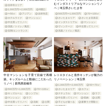
むインダストリアルなマンションリノ
吉祥寺エリア
ベ｜埼玉県さいたま市
1,000万円〜2,000万円
R開口
〜50㎡
アジアン
吉祥寺店
500万円〜1,000万円
70〜100㎡
ホテルライク
マンション
さいたまエリア
さいたま宮原店
中古買ってリノベ
インダストリアル
マンション
洗面／トイレ／風呂
ヴィンテージ
中古買ってリノベ
玄関/エントランス
洗面／トイレ／風呂
中古マンションを子育て目線で再構
レトロタイルと造作キッチンが魅力の
築。キッズルームと動線にこだわった
リノベーション｜埼玉県
リノベ｜群馬県前橋市
1,000万円〜2,000万円
50〜70㎡
500万円〜1,000万円
70〜100㎡
さいたまエリア
カフェ
キッズルーム
シンプル
ナチュラル
マンション
ラフ
マンション
ラフ
中古買ってリノベ
収納
土間
中古買ってリノベ
北欧
土間
子どもが遊べる
家事ラク間取り