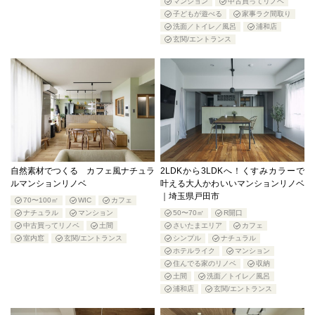
マンション
中古買ってリノベ
子どもが遊べる
家事ラク間取り
洗面／トイレ／風呂
浦和店
玄関/エントランス
自然素材でつくる カフェ風ナチュラ
2LDKから3LDKへ！くすみカラーで
ルマンションリノベ
叶える大人かわいいマンションリノベ
｜埼玉県戸田市
70〜100㎡
WIC
カフェ
ナチュラル
マンション
50〜70㎡
R開口
中古買ってリノベ
土間
さいたまエリア
カフェ
室内窓
玄関/エントランス
シンプル
ナチュラル
ホテルライク
マンション
住んでる家のリノベ
収納
土間
洗面／トイレ／風呂
浦和店
玄関/エントランス