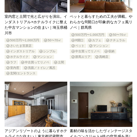
室内窓と土間で光と広がりを演出。イ
ペットと暮らすための工夫が満載。や
ンダストリアル×ホテルライクに整え
わらかなR開口が印象的なカフェ風リ
た中古マンションの住まい｜埼玉県桶
ノベ｜群馬県
川市
500万円〜1,000万円
50〜70㎡
500万円〜1,000万円
50〜70㎡
R開口
カフェ
ナチュラル
さいたま宮原店
ペット
マンション
インダストリアル
シンプル
中古買ってリノベ
収納
ホテルライク
マンション
群馬エリア
高崎店
ラフ
中古買ってリノベ
土間
室内窓
洗面／トイレ／風呂
玄関/エントランス
アジアンリゾートのように暮らすホテ
素材の味を活かしたヴィンテージスタ
ルライクな住まい｜東京都武蔵野市
イルコンクリート×鉄の空気感を楽し