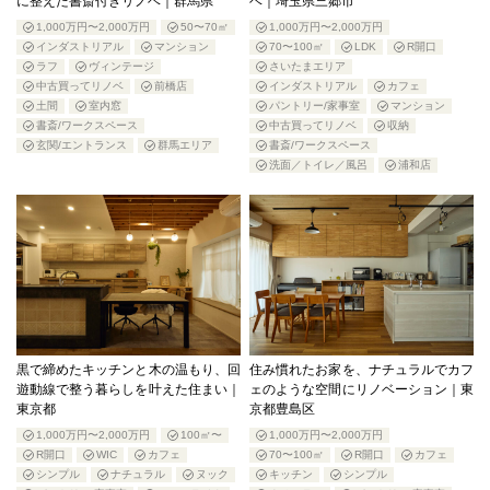
に整えた書斎付きリノベ｜群馬県
ベ｜埼玉県三郷市
1,000万円〜2,000万円
50〜70㎡
1,000万円〜2,000万円
インダストリアル
マンション
70〜100㎡
LDK
R開口
ラフ
ヴィンテージ
さいたまエリア
中古買ってリノベ
前橋店
インダストリアル
カフェ
土間
室内窓
パントリー/家事室
マンション
書斎/ワークスペース
中古買ってリノベ
収納
玄関/エントランス
群馬エリア
書斎/ワークスペース
洗面／トイレ／風呂
浦和店
黒で締めたキッチンと木の温もり、回
住み慣れたお家を、ナチュラルでカフ
遊動線で整う暮らしを叶えた住まい｜
ェのような空間にリノベーション｜東
東京都
京都豊島区
1,000万円〜2,000万円
100㎡〜
1,000万円〜2,000万円
R開口
WIC
カフェ
70〜100㎡
R開口
カフェ
シンプル
ナチュラル
ヌック
キッチン
シンプル