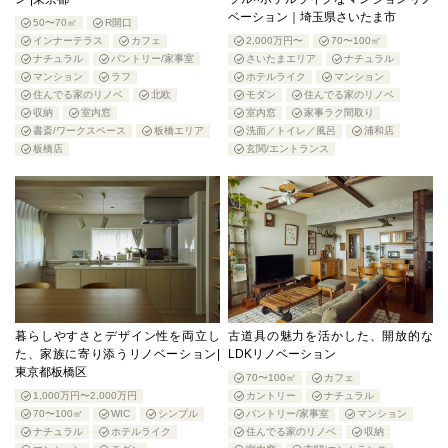
ベーション｜埼玉県さいたま市
50〜70㎡
R開口
インナーテラス
カフェ
2,000万円〜
70〜100㎡
ナチュラル
パントリー/家事室
さいたまエリア
ナチュラル
マンション
ラフ
ホテルライク
マンション
住んでる家のリノベ
北欧
モダン
住んでる家のリノベ
収納
室内窓
室内窓
家事ラク間取り
書斎/ワークスペース
板橋エリア
洗面／トイレ／風呂
浦和店
板橋店
玄関/エントランス
暮らしやすさとデザイン性を両立し
古道具の魅力を活かした、開放的な
た、家族に寄り添うリノベーション|
LDKリノベーション
東京都板橋区
70〜100㎡
カフェ
1,000万円〜2,000万円
カントリー
ナチュラル
70〜100㎡
WIC
シンプル
パントリー/家事室
マンション
ナチュラル
ホテルライク
住んでる家のリノベ
収納