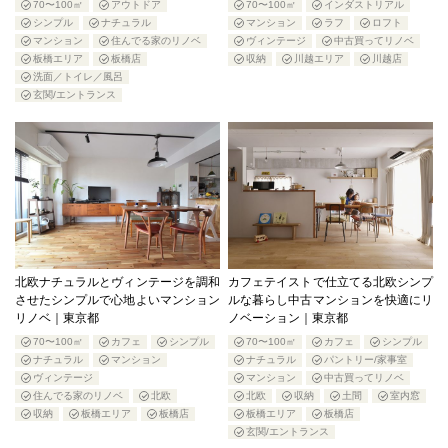
70〜100㎡
アウトドア
70〜100㎡
インダストリアル
シンプル
ナチュラル
マンション
ラフ
ロフト
マンション
住んでる家のリノベ
ヴィンテージ
中古買ってリノベ
板橋エリア
板橋店
収納
川越エリア
川越店
洗面／トイレ／風呂
玄関/エントランス
北欧ナチュラルとヴィンテージを調和
カフェテイストで仕立てる北欧シンプ
させたシンプルで心地よいマンション
ルな暮らし中古マンションを快適にリ
リノベ｜東京都
ノベーション｜東京都
70〜100㎡
カフェ
シンプル
70〜100㎡
カフェ
シンプル
ナチュラル
マンション
ナチュラル
パントリー/家事室
ヴィンテージ
マンション
中古買ってリノベ
住んでる家のリノベ
北欧
北欧
収納
土間
室内窓
収納
板橋エリア
板橋店
板橋エリア
板橋店
玄関/エントランス