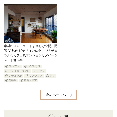
素材のコントラストを楽しむ空間。配
管も“魅せる”デザインにラフでナチュ
ラルなカフェ風マンションリノベーシ
ョン｜群馬県
50〜70㎡
〜500万円
インダストリアル
カフェ
ナチュラル
マンション
ラフ
前橋店
群馬エリア
次のページへ
戸建