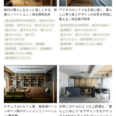
毎日の暮らしをもっと楽しくする、快
アクタスのソファを主役に描く、暮ら
適リノベーション｜埼玉県和光市
しに寄り添うデザインが日常を特別に
変える｜埼玉県戸田市
1,000万円〜2,000万円
50〜70㎡
WIC
アトリエ
アンティーク
500万円〜1,000万円
70〜100㎡
カフェ
ナチュラル
ペット
R開口
さいたまエリア
マンション
ラフ
カフェ
シンプル
ナチュラル
ヴィンテージ
マンション
中古買ってリノベ
住んでる家のリノベ
収納
室内窓
洗面／トイレ／風呂
室内窓
板橋エリア
板橋店
浦和店
洗面／トイレ／風呂
玄関/エントランス
ナチュラル×カフェ風、無垢材×ヘリ
日常にホテルのような上質感を。“暮
ンボーン床のマンションリノベーショ
らしにゆとり”をデザインするナチュ
ン |東京都
ラル×ホテルライクなマンションリノ