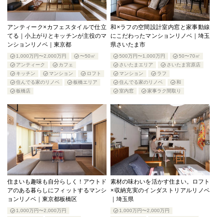
アンティーク×カフェスタイルで仕立
和×ラフの空間設計室内窓と家事動線
てる｜小上がりとキッチンが主役のマ
にこだわったマンションリノベ｜埼玉
ンションリノベ｜東京都
県さいたま市
1,000万円〜2,000万円
〜50㎡
500万円〜1,000万円
50〜70㎡
アンティーク
カフェ
さいたまエリア
さいたま宮原店
キッチン
マンション
ロフト
マンション
ラフ
住んでる家のリノベ
板橋エリア
住んでる家のリノベ
和
板橋店
室内窓
家事ラク間取り
住まいも趣味も自分らしく！アウトド
素材の味わいを活かす住まい。ロフト
アのある暮らしにフィットするマンシ
×収納充実のインダストリアルリノベ
ョンリノベ｜東京都板橋区
｜埼玉県
1,000万円〜2,000万円
1,000万円〜2,000万円