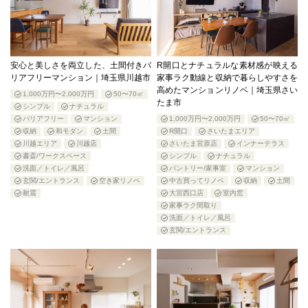
安心と美しさを両立した、土間付きバ
R開口とナチュラルな素材感が映える
リアフリーマンション｜埼玉県川越市
家事ラク動線と収納で暮らしやすさを
高めたマンションリノベ｜埼玉県さい
1,000万円〜2,000万円
50〜70㎡
たま市
シンプル
ナチュラル
バリアフリー
マンション
1,000万円〜2,000万円
50〜70㎡
収納
和モダン
土間
R開口
さいたまエリア
川越エリア
川越店
さいたま宮原店
インナーテラス
書斎/ワークスペース
シンプル
ナチュラル
洗面／トイレ／風呂
パントリー/家事室
マンション
玄関/エントランス
空き家リノベ
中古買ってリノベ
収納
土間
耐震
大宮西口店
室内窓
家事ラク間取り
洗面／トイレ／風呂
玄関/エントランス