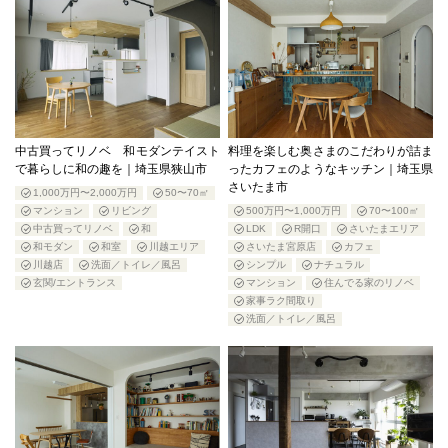
中古買ってリノベ 和モダンテイスト
料理を楽しむ奥さまのこだわりが詰ま
で暮らしに和の趣を｜埼玉県狭山市
ったカフェのようなキッチン｜埼玉県
さいたま市
1,000万円〜2,000万円
50〜70㎡
マンション
リビング
500万円〜1,000万円
70〜100㎡
中古買ってリノベ
和
LDK
R開口
さいたまエリア
和モダン
和室
川越エリア
さいたま宮原店
カフェ
川越店
洗面／トイレ／風呂
シンプル
ナチュラル
玄関/エントランス
マンション
住んでる家のリノベ
家事ラク間取り
洗面／トイレ／風呂