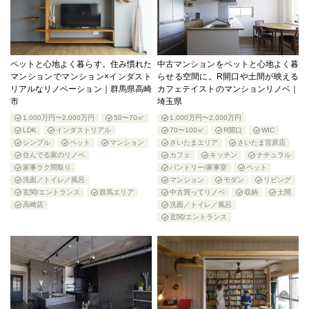
ペットと心地よく暮らす。住み慣れた
中古マンションをペットと心地よく暮
マンションでマンション×インダスト
らせる空間に。R開口や土間が映える
リアルなリノベーション｜群馬県高崎
カフェテイストのマンションリノベ｜
市
埼玉県
1,000万円〜2,000万円
50〜70㎡
1,000万円〜2,000万円
LDK
インダストリアル
70〜100㎡
R開口
WIC
シンプル
ペット
マンション
さいたまエリア
さいたま宮原店
住んでる家のリノベ
カフェ
キッチン
ナチュラル
家事ラク間取り
パントリー/家事室
ペット
洗面／トイレ／風呂
マンション
モダン
リビング
玄関/エントランス
群馬エリア
中古買ってリノベ
収納
土間
高崎店
洗面／トイレ／風呂
玄関/エントランス