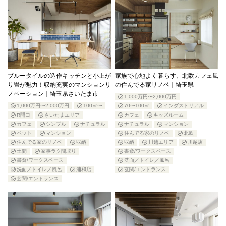
ブルータイルの造作キッチンと小上が
家族で心地よく暮らす、北欧カフェ風
り畳が魅力！収納充実のマンションリ
の住んでる家リノベ｜埼玉県
ノベーション｜埼玉県さいたま市
1,000万円〜2,000万円
1,000万円〜2,000万円
100㎡〜
70〜100㎡
インダストリアル
R開口
さいたまエリア
カフェ
キッズルーム
カフェ
シンプル
ナチュラル
ナチュラル
マンション
ペット
マンション
住んでる家のリノベ
北欧
住んでる家のリノベ
収納
収納
川越エリア
川越店
土間
家事ラク間取り
書斎/ワークスペース
書斎/ワークスペース
洗面／トイレ／風呂
洗面／トイレ／風呂
浦和店
玄関/エントランス
玄関/エントランス