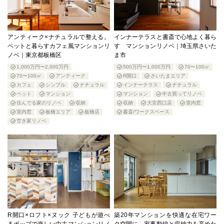
アンティーク×ナチュラルで整える。
インナーテラスと書斎で心地よく暮ら
ペットと暮らすカフェ風マンションリ
す マンションリノベ｜埼玉県さいた
ノベ｜東京都板橋区
ま市
1,000万円〜2,000万円
500万円〜1,000万円
70〜100㎡
70〜100㎡
アンティーク
R開口
さいたまエリア
カフェ
シンプル
ナチュラル
インナーテラス
ナチュラル
ペット
マンション
マンション
中古買ってリノベ
住んでる家のリノベ
収納
収納
大宮西口店
室内窓
室内窓
板橋エリア
板橋店
書斎/ワークスペース
空き家リノベ
R開口×ロフト×ヌック 子どもが遊べ
築20年マンションを快適な在宅ワー
るポップで楽しい中古マンションリノ
ク空間に、家事動線と収納力を高めた