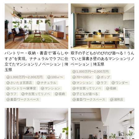
パントリー・収納・書斎で“暮らしや
双子の子どもがのびのび遊べる！うん
すさ”を実現。ナチュラルでラフに仕
ていと落書き壁のあるマンションリノ
立てたマンションリノベーション｜埼
ベーション｜埼玉県
玉県
1,000万円〜2,000万円
1,000万円〜2,000万円
100㎡〜
70〜100㎡
ポップ
さいたま宮原店
ナチュラル
マンション
ラフ
ワンダー
パントリー/家事室
マンション
中古買ってリノベ
収納
ラフ
中古買ってリノベ
収納
子どもが遊べる
書斎/ワークスペース
書斎/ワークスペース
浦和店