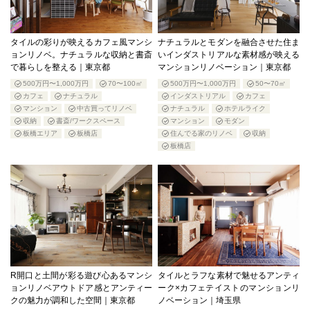
タイルの彩りが映えるカフェ風マンシ
ナチュラルとモダンを融合させた住ま
ョンリノベ。ナチュラルな収納と書斎
いインダストリアルな素材感が映える
で暮らしを整える｜東京都
マンションリノベーション｜東京都
500万円〜1,000万円
70〜100㎡
500万円〜1,000万円
50〜70㎡
カフェ
ナチュラル
インダストリアル
カフェ
マンション
中古買ってリノベ
ナチュラル
ホテルライク
収納
書斎/ワークスペース
マンション
モダン
板橋エリア
板橋店
住んでる家のリノベ
収納
板橋店
R開口と土間が彩る遊び心あるマンシ
タイルとラフな素材で魅せるアンティ
ョンリノベアウトドア感とアンティー
ーク×カフェテイストのマンションリ
クの魅力が調和した空間｜東京都
ノベーション｜埼玉県