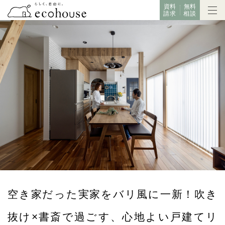
資料
無料
請求
相談
空き家だった実家をバリ風に一新！吹き
抜け×書斎で過ごす、心地よい戸建てリ