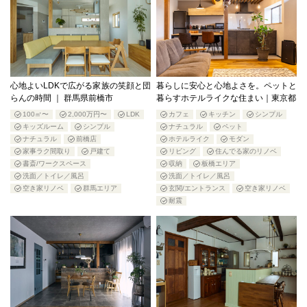
心地よいLDKで広がる家族の笑顔と団
暮らしに安心と心地よさを。ペットと
らんの時間 ｜ 群馬県前橋市
暮らすホテルライクな住まい｜東京都
100㎡〜
2,000万円〜
LDK
カフェ
キッチン
シンプル
キッズルーム
シンプル
ナチュラル
ペット
ナチュラル
前橋店
ホテルライク
モダン
家事ラク間取り
戸建て
リビング
住んでる家のリノベ
書斎/ワークスペース
収納
板橋エリア
洗面／トイレ／風呂
洗面／トイレ／風呂
空き家リノベ
群馬エリア
玄関/エントランス
空き家リノベ
耐震