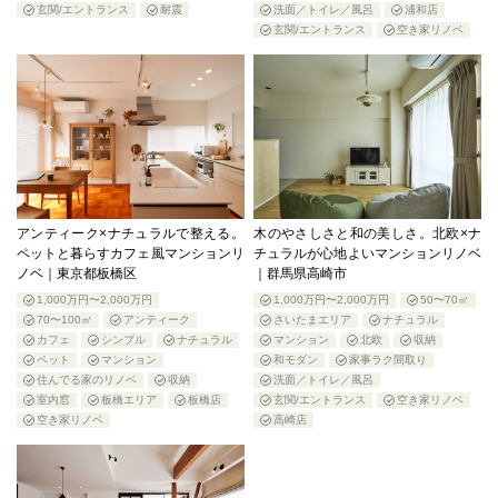
玄関/エントランス
耐震
洗面／トイレ／風呂
浦和店
玄関/エントランス
空き家リノベ
アンティーク×ナチュラルで整える。
木のやさしさと和の美しさ。北欧×ナ
ペットと暮らすカフェ風マンションリ
チュラルが心地よいマンションリノベ
ノベ｜東京都板橋区
｜群馬県高崎市
1,000万円〜2,000万円
1,000万円〜2,000万円
50〜70㎡
70〜100㎡
アンティーク
さいたまエリア
ナチュラル
カフェ
シンプル
ナチュラル
マンション
北欧
収納
ペット
マンション
和モダン
家事ラク間取り
住んでる家のリノベ
収納
洗面／トイレ／風呂
室内窓
板橋エリア
板橋店
玄関/エントランス
空き家リノベ
空き家リノベ
高崎店