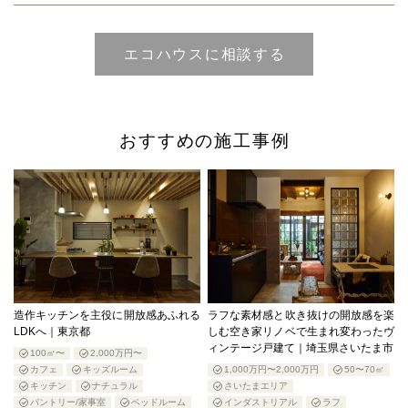
おすすめの施工事例
造作キッチンを主役に開放感あふれる
ラフな素材感と吹き抜けの開放感を楽
LDKへ｜東京都
しむ空き家リノベで生まれ変わったヴ
ィンテージ戸建て｜埼玉県さいたま市
100㎡〜
2,000万円〜
カフェ
キッズルーム
1,000万円〜2,000万円
50〜70㎡
キッチン
ナチュラル
さいたまエリア
パントリー/家事室
ベッドルーム
インダストリアル
ラフ