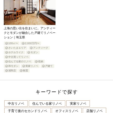
上海の思い出を住まいに。アンティー
クとモダンが融合した戸建てリノベー
ション｜埼玉県
100㎡〜
2,000万円〜
さいたまエリア
アンティーク
ホテルライク
モダン
中古買ってリノベ
住んでる家のリノベ
収納
和モダン
実家リノベ
戸建て
浦和店
耐震
キーワードで探す
中古リノベ
住んでいる家リノベ
実家リノベ
子育て後のセカンドリノベ
オフィスリノベ
店舗リノベ