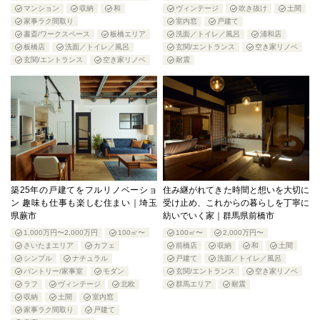
マンション
収納
和
ヴィンテージ
吹き抜け
土間
家事ラク間取り
室内窓
戸建て
書斎/ワークスペース
板橋エリア
洗面／トイレ／風呂
浦和店
板橋店
洗面／トイレ／風呂
玄関/エントランス
空き家リノベ
玄関/エントランス
空き家リノベ
耐震
築25年の戸建てをフルリノベーショ
住み継がれてきた時間と想いを大切に
ン 趣味も仕事も楽しむ住まい｜埼玉
受け止め、これからの暮らしを丁寧に
県蕨市
紡いでいく家｜群馬県前橋市
1,000万円〜2,000万円
100㎡〜
100㎡〜
2,000万円〜
さいたまエリア
カフェ
前橋店
収納
和
土間
シンプル
ナチュラル
戸建て
洗面／トイレ／風呂
パントリー/家事室
モダン
玄関/エントランス
空き家リノベ
ラフ
ヴィンテージ
北欧
群馬エリア
耐震
収納
土間
室内窓
家事ラク間取り
戸建て