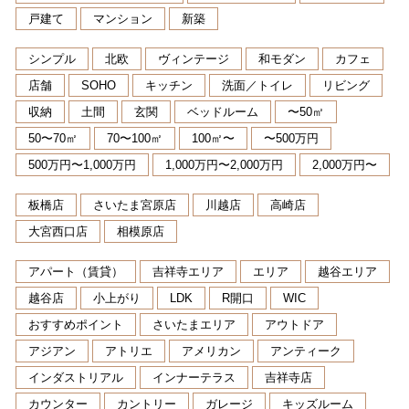
戸建て
マンション
新築
シンプル
北欧
ヴィンテージ
和モダン
カフェ
店舗
SOHO
キッチン
洗面／トイレ
リビング
収納
土間
玄関
ベッドルーム
〜50㎡
50〜70㎡
70〜100㎡
100㎡〜
〜500万円
500万円〜1,000万円
1,000万円〜2,000万円
2,000万円〜
板橋店
さいたま宮原店
川越店
高崎店
大宮西口店
相模原店
アパート（賃貸）
吉祥寺エリア
エリア
越谷エリア
越谷店
小上がり
LDK
R開口
WIC
おすすめポイント
さいたまエリア
アウトドア
アジアン
アトリエ
アメリカン
アンティーク
インダストリアル
インナーテラス
吉祥寺店
カウンター
カントリー
ガレージ
キッズルーム