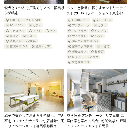
愛犬とくつろぐ戸建てリノベ｜群馬県
ペットと快適に暮らすカントリーテイ
伊勢崎市
ストのLDKリノベーション｜東京都
1,000万円〜2,000万円
2,000万円〜
70〜100㎡
70〜100㎡
カフェ
アンティーク
カフェ
ナチュラル
ペット
ラフ
カントリー
シンプル
前橋店
戸建て
ナチュラル
ペット
洗面／トイレ／風呂
住んでる家のリノベ
空き家リノベ
群馬エリア
家事ラク間取り
戸建て
板橋エリア
板橋店
洗面／トイレ／風呂
空き家リノベ
親子で安心して通える学習塾へ。空き
空き家をアンティーク×カフェ風に。
家をカフェ×ナチュラルな店舗兼住宅
室内窓と素材の風合いが心地よい戸建
にリノベーション｜群馬県藤岡市
てリノベーション｜群馬県