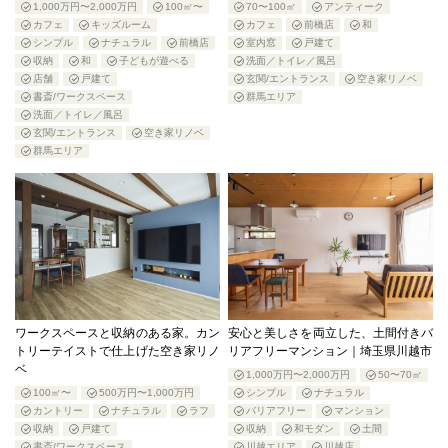
1,000万円〜2,000万円
100㎡〜
70〜100㎡
アンティーク
カフェ
キッズルーム
カフェ
前橋店
和
シンプル
ナチュラル
前橋店
室内窓
戸建て
収納
和
子どもが遊べる
洗面／トイレ／風呂
店舗
戸建て
玄関/エントランス
空き家リノベ
書斎/ワークスペース
群馬エリア
洗面／トイレ／風呂
玄関/エントランス
空き家リノベ
群馬エリア
ワークスペースと収納のある家。カン
安心と美しさを両立した、土間付きバ
トリーテイストで仕上げた空き家リノ
リアフリーマンション｜埼玉県川越市
ベ
1,000万円〜2,000万円
50〜70㎡
100㎡〜
500万円〜1,000万円
シンプル
ナチュラル
カントリー
ナチュラル
ラフ
バリアフリー
マンション
収納
戸建て
収納
和モダン
土間
書斎/ワークスペース
川越エリア
川越店