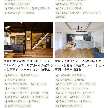
洗面／トイレ／風呂
書斎/ワークスペース
玄関/エントランス
空き家リノベ
洗面／トイレ／風呂
群馬エリア
高崎店
玄関/エントランス
空き家リノベ
耐震
実家を耐震補強して住み継ぐ。ナチュ
家事ラク動線とカラフル収納が魅力！
ラル×インダストリアル×和の家事ラ
ペットと暮らす戸建てリノベーション
クな戸建てリノベーション｜埼玉県
事例｜埼玉県川口市
100㎡〜
2,000万円〜
1,000万円〜2,000万円
さいたま宮原店
70〜100㎡
R開口
インダストリアル
ナチュラル
さいたまエリア
アウトドア
パントリー/家事室
シンプル
ナチュラル
中古買ってリノベ
収納
和
パントリー/家事室
ペット
和モダン
土間
実家リノベ
ポップ
収納
土間
家事ラク間取り
戸建て
家事ラク間取り
戸建て
書斎/ワークスペース
書斎/ワークスペース