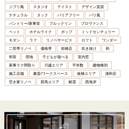
ジブリ風
スタジオ
テイスト
デザイン賃貸
ナチュラル
ヌック
バリアフリー
バリ風
パントリー/家事室
ブルックリン
プロヴァンス
ペット
ホテルライク
ポップ
ミッドセンチュリー
モダン
ラフ
リノベサービス
ロフト
ワンダー
二世帯リノベ
価格帯
前橋店
吹き抜け
和
和室
団地
子どもが遊べる
室内窓
家事ラク間取り
川越エリア
平米数
建物種別
施工店舗
書斎/ワークスペース
板橋エリア
浦和店
空き家リノベ
群馬エリア
耐震
西海岸