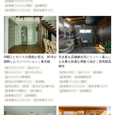
書斎/ワークスペース
洗面／トイレ／風呂
浦和店
玄関/エントランス
空き家リノベ
R開口とモリスの壁紙が彩る、和洋が
空き家を店舗兼住宅にリノベ！暮らし
調和したリノベーション｜東京都
も仕事も快適な間取り設計｜群馬県高
崎市
アンティーク
カフェ
カントリー
ナチュラル
50〜70㎡
ペット
収納
パントリー/家事室
室内窓
店舗兼住宅
住んでる家のリノベ
収納
洗面／トイレ／風呂
吹き抜け
和
子どもが遊べる
玄関/エントランス
空き家リノベ
家事ラク間取り
戸建て
群馬エリア
高崎店
板橋エリア
板橋店
玄関/エントランス
空き家リノベ