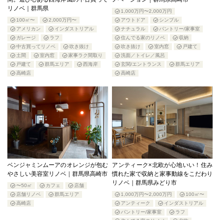
リノベ｜群馬県
1,000万円〜2,000万円
100㎡〜
2,000万円〜
アウトドア
シンプル
アメリカン
インダストリアル
ナチュラル
パントリー/家事室
ガレージ
ラフ
住んでる家のリノベ
収納
中古買ってリノベ
吹き抜け
吹き抜け
室内窓
戸建て
土間
室内窓
家事ラク間取り
洗面／トイレ／風呂
戸建て
群馬エリア
西海岸
玄関/エントランス
群馬エリア
高崎店
高崎店
ベンジャミンムーアのオレンジが包む
アンティーク×北欧が心地いい！住み
やさしい美容室リノベ｜群馬県高崎市
慣れた家で収納と家事動線をこだわり
リノベ｜群馬県みどり市
〜50㎡
カフェ
店舗
店舗リノベ
群馬エリア
1,000万円〜2,000万円
100㎡〜
高崎店
アンティーク
インダストリアル
パントリー/家事室
ラフ