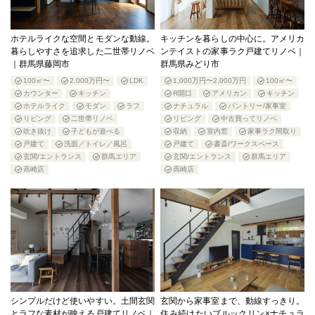
ホテルライクな空間とモダンな動線。
キッチンを暮らしの中心に。アメリカ
暮らしやすさを追求した二世帯リノベ
ンテイストの家事ラク戸建てリノベ｜
｜群馬県藤岡市
群馬県みどり市
100㎡〜
2,000万円〜
LDK
1,000万円〜2,000万円
100㎡〜
カウンター
キッチン
R開口
アメリカン
キッチン
ホテルライク
モダン
ラフ
ナチュラル
パントリー/家事室
リビング
二世帯リノベ
リビング
中古買ってリノベ
吹き抜け
子どもが遊べる
収納
室内窓
家事ラク間取り
戸建て
洗面／トイレ／風呂
戸建て
書斎/ワークスペース
玄関/エントランス
群馬エリア
玄関/エントランス
群馬エリア
高崎店
高崎店
シンプルだけど使いやすい。土間玄関
玄関から家事室まで、動線すっきり。
とラフな素材が映える戸建てリノベ｜
住み続けたいブルックリン×ナチュラ