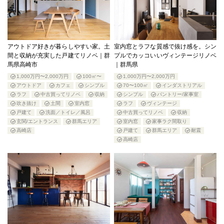
アウトドア好きが暮らしやすい家。土
室内窓とラフな質感で抜け感を。シン
間と収納が充実した戸建てリノベ｜群
プルでカッコいいヴィンテージリノベ
馬県高崎市
｜群馬県
1,000万円〜2,000万円
100㎡〜
1,000万円〜2,000万円
アウトドア
カフェ
シンプル
70〜100㎡
インダストリアル
ラフ
中古買ってリノベ
収納
シンプル
パントリー/家事室
吹き抜け
土間
室内窓
ラフ
ヴィンテージ
戸建て
洗面／トイレ／風呂
中古買ってリノベ
収納
玄関/エントランス
群馬エリア
室内窓
家事ラク間取り
高崎店
戸建て
群馬エリア
耐震
高崎店