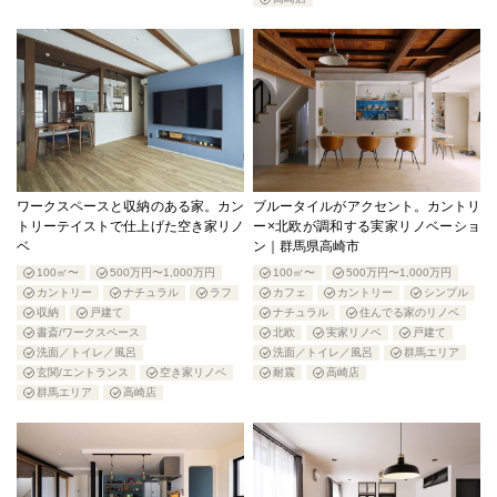
ワークスペースと収納のある家。カン
ブルータイルがアクセント。カントリ
トリーテイストで仕上げた空き家リノ
ー×北欧が調和する実家リノベーショ
ベ
ン｜群馬県高崎市
100㎡〜
500万円〜1,000万円
100㎡〜
500万円〜1,000万円
カントリー
ナチュラル
ラフ
カフェ
カントリー
シンプル
収納
戸建て
ナチュラル
住んでる家のリノベ
書斎/ワークスペース
北欧
実家リノベ
戸建て
洗面／トイレ／風呂
洗面／トイレ／風呂
群馬エリア
玄関/エントランス
空き家リノベ
耐震
高崎店
群馬エリア
高崎店