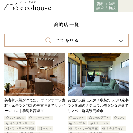
資料
無料
請求
相談
高崎店 一覧
全てを見る
美容師夫婦が叶えた、ヴィンテージ素
共働き夫婦に人気！収納たっぷり家事
材と家事ラク設計の中古戸建てリノベ
ラク動線のナチュラルモダンな戸建て
ーション｜群馬県高崎市
リノベ｜群馬県高崎市
70〜100㎡
アンティーク
100㎡〜
2,000万円〜
LDK
インダストリアル
シンプル
ナチュラル
パントリー/家事室
ペット
パントリー/家事室
ホテルライク