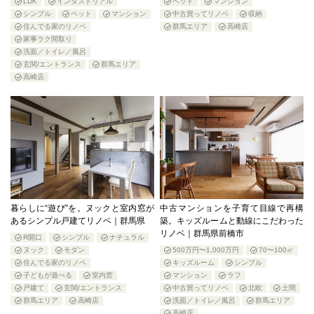
LDK
インダストリアル
ペット
マンション
シンプル
ペット
マンション
中古買ってリノベ
収納
住んでる家のリノベ
群馬エリア
高崎店
家事ラク間取り
洗面／トイレ／風呂
玄関/エントランス
群馬エリア
高崎店
暮らしに“遊び”を。ヌックと室内窓が
中古マンションを子育て目線で再構
あるシンプル戸建てリノベ｜群馬県
築。キッズルームと動線にこだわった
リノベ｜群馬県前橋市
R開口
シンプル
ナチュラル
ヌック
モダン
500万円〜1,000万円
70〜100㎡
住んでる家のリノベ
キッズルーム
シンプル
子どもが遊べる
室内窓
マンション
ラフ
戸建て
玄関/エントランス
中古買ってリノベ
北欧
土間
群馬エリア
高崎店
洗面／トイレ／風呂
群馬エリア
高崎店