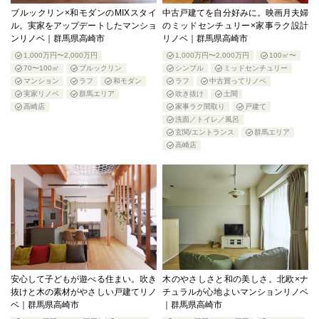
ブルックリン×和モダンのMIXスタイ
中古戸建てを自分好みに。映画月夫婦
ル。実家をアップデートしたマンショ
のミッドセンチュリー×家事ラク設計
ンリノベ｜群馬県高崎市
リノベ｜群馬県高崎市
1,000万円〜2,000万円
1,000万円〜2,000万円
100㎡〜
70〜100㎡
ブルックリン
シンプル
ミッドセンチュリー
マンション
ラフ
和モダン
ラフ
中古買ってリノベ
実家リノベ
群馬エリア
吹き抜け
土間
高崎店
家事ラク間取り
戸建て
洗面／トイレ／風呂
玄関/エントランス
群馬エリア
高崎店
安心して子どもが遊べる住まい。吹き
木のやさしさと和の美しさ。北欧×ナ
抜けと木の素材がやさしい戸建てリノ
チュラルが心地よいマンションリノベ
ベ｜群馬県高崎市
｜群馬県高崎市