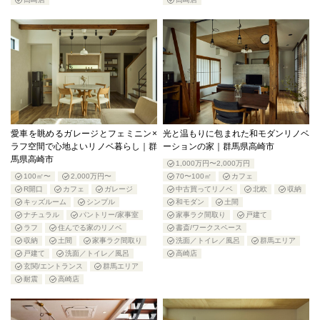
愛車を眺めるガレージとフェミニン×
光と温もりに包まれた和モダンリノベ
ラフ空間で心地よいリノベ暮らし｜群
ーションの家｜群馬県高崎市
馬県高崎市
1,000万円〜2,000万円
100㎡〜
2,000万円〜
70〜100㎡
カフェ
R開口
カフェ
ガレージ
中古買ってリノベ
北欧
収納
キッズルーム
シンプル
和モダン
土間
ナチュラル
パントリー/家事室
家事ラク間取り
戸建て
ラフ
住んでる家のリノベ
書斎/ワークスペース
収納
土間
家事ラク間取り
洗面／トイレ／風呂
群馬エリア
戸建て
洗面／トイレ／風呂
高崎店
玄関/エントランス
群馬エリア
耐震
高崎店