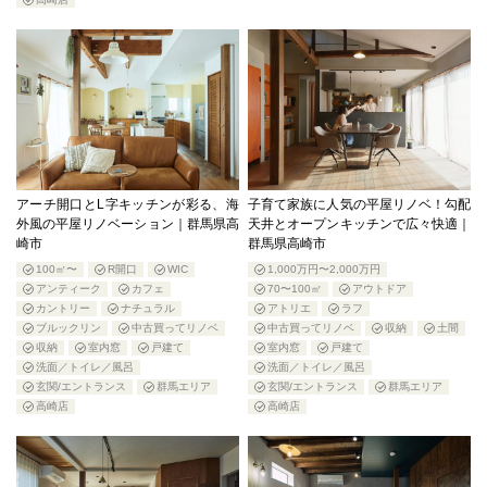
アーチ開口とL字キッチンが彩る、海
子育て家族に人気の平屋リノベ！勾配
外風の平屋リノベーション｜群馬県高
天井とオープンキッチンで広々快適｜
崎市
群馬県高崎市
100㎡〜
R開口
WIC
1,000万円〜2,000万円
アンティーク
カフェ
70〜100㎡
アウトドア
カントリー
ナチュラル
アトリエ
ラフ
ブルックリン
中古買ってリノベ
中古買ってリノベ
収納
土間
収納
室内窓
戸建て
室内窓
戸建て
洗面／トイレ／風呂
洗面／トイレ／風呂
玄関/エントランス
群馬エリア
玄関/エントランス
群馬エリア
高崎店
高崎店