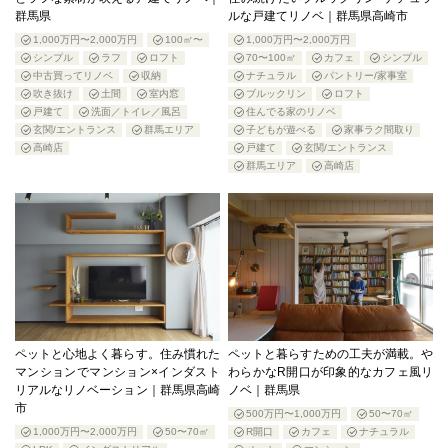
群馬県
ルな戸建てリノベ｜群馬県高崎市
1,000万円〜2,000万円
100㎡〜
1,000万円〜2,000万円
シンプル
ラフ
ロフト
70〜100㎡
カフェ
シンプル
中古買ってリノベ
収納
ナチュラル
パントリー/家事室
吹き抜け
土間
室内窓
ブルックリン
ロフト
戸建て
洗面／トイレ／風呂
住んでる家のリノベ
玄関/エントランス
群馬エリア
子どもが遊べる
家事ラク間取り
高崎店
戸建て
玄関/エントランス
群馬エリア
高崎店
ペットと心地よく暮らす。住み慣れた
ペットと暮らすための工夫が満載。や
マンションでマンション×インダスト
わらかなR開口が印象的なカフェ風リ
リアルなリノベーション｜群馬県高崎
ノベ｜群馬県
市
500万円〜1,000万円
50〜70㎡
1,000万円〜2,000万円
50〜70㎡
R開口
カフェ
ナチュラル