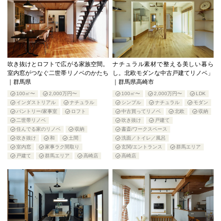
吹き抜けとロフトで広がる家族空間。
ナチュラル素材で整える美しい暮ら
室内窓がつなぐ二世帯リノベのかたち
し。北欧モダンな中古戸建てリノベ」
｜群馬県
｜群馬県高崎市
100㎡〜
2,000万円〜
100㎡〜
2,000万円〜
LDK
インダストリアル
ナチュラル
シンプル
ナチュラル
モダン
パントリー/家事室
ロフト
中古買ってリノベ
北欧
収納
二世帯リノベ
吹き抜け
戸建て
住んでる家のリノベ
収納
書斎/ワークスペース
吹き抜け
和
土間
洗面／トイレ／風呂
室内窓
家事ラク間取り
玄関/エントランス
群馬エリア
戸建て
群馬エリア
高崎店
高崎店