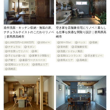
造作洗面・キッチン収納・無垢の床。
空き家を店舗兼住宅にリノベ！暮らし
ナチュラルテイストのこだわりリノベ
も仕事も快適な間取り設計｜群馬県高
｜群馬県高崎市
崎市
1,000万円〜2,000万円
100㎡〜
50〜70㎡
ペット
収納
ナチュラル
モダン
室内窓
店舗兼住宅
中古買ってリノベ
和
洗面／トイレ／風呂
子どもが遊べる
家事ラク間取り
玄関/エントランス
空き家リノベ
戸建て
書斎/ワークスペース
群馬エリア
高崎店
玄関/エントランス
群馬エリア
高崎店