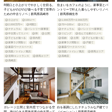
R開口と小上がりでやさしく仕切る。
住まいをカフェのように。家事室とパ
子どもがのびのび遊べる子育て世帯の
ントリーで叶えた暮らしやすいリノベ
ための中古リノベ｜群馬県高崎市
｜群馬県桐生市
小上がり
100㎡〜
1,000万円〜2,000万円
2,000万円〜
R開口
70〜100㎡
カフェ
ナチュラル
パントリー/家事室
ナチュラル
パントリー/家事室
中古買ってリノベ
和
土間
リビング
住んでる家のリノベ
子どもが遊べる
室内窓
収納
土間
子どもが遊べる
家事ラク間取り
戸建て
家事ラク間取り
戸建て
書斎/ワークスペース
書斎/ワークスペース
洗面／トイレ／風呂
洗面／トイレ／風呂
群馬エリア
玄関/エントランス
群馬エリア
高崎店
高崎店
ガレージ土間と室内窓でつながる空
白を基調にしたナチュラルな戸建てリ
間。遊び心ある西海岸風の中古買って
ノベーション｜群馬県高崎市