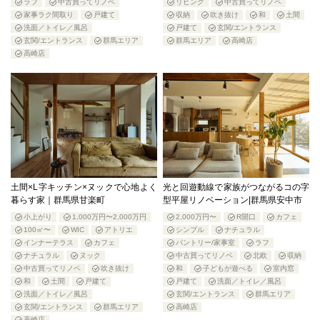
ラフ
中古買ってリノベ
リビング
中古買ってリノベ
家事ラク間取り
戸建て
収納
吹き抜け
和
土間
洗面／トイレ／風呂
戸建て
玄関/エントランス
玄関/エントランス
群馬エリア
群馬エリア
高崎店
高崎店
土間×L字キッチン×ヌックで心地よく
光と回遊動線で家族がつながるコの字
暮らす家｜群馬県甘楽町
型平屋リノベーション|群馬県安中市
小上がり
1,000万円〜2,000万円
2,000万円〜
R開口
カフェ
100㎡〜
WIC
アトリエ
シンプル
ナチュラル
インナーテラス
カフェ
パントリー/家事室
ラフ
ナチュラル
ヌック
中古買ってリノベ
北欧
収納
中古買ってリノベ
吹き抜け
和
子どもが遊べる
室内窓
和
土間
戸建て
戸建て
洗面／トイレ／風呂
洗面／トイレ／風呂
玄関/エントランス
群馬エリア
玄関/エントランス
群馬エリア
高崎店
高崎店