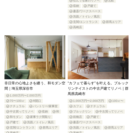
住んでる家のリノベ
北欧
収納
戸建て
書斎/ワークスペース
洗面／トイレ／風呂
玄関/エントランス
群馬エリア
高崎店
非日常の心地よさを纏う、和モダン空
“カフェで暮らす”を叶える。ブルック
間｜埼玉県深谷市
リンテイストの中古戸建てリノベ｜群
馬県高崎市
1,000万円〜2,000万円
70〜100㎡
R開口
1,000万円〜2,000万円
100㎡〜
ナチュラル
パントリー/家事室
カフェ
ナチュラル
中古買ってリノベ
収納
和
ブルックリン
中古買ってリノベ
和モダン
家事ラク間取り
前橋店
戸建て
戸建て
洗面／トイレ／風呂
書斎/ワークスペース
玄関/エントランス
群馬エリア
洗面／トイレ／風呂
群馬エリア
高崎店
高崎店