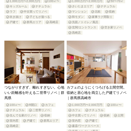
1,000万円〜2,000万円
100㎡〜
1,000万円〜2,000万円
50〜70㎡
キッズルーム
ナチュラル
さいたまエリア
ナチュラル
ラフ
中古買ってリノベ
マンション
北欧
収納
吹き抜け
子どもが遊べる
和モダン
家事ラク間取り
戸建て
群馬エリア
高崎店
洗面／トイレ／風呂
玄関/エントランス
空き家リノベ
高崎店
つながりすぎず、離れすぎない。心地
カフェのようにくつろげる土間空間。
いい距離感を叶える二世帯リノベ｜群
収納と居心地を両立した戸建てリノベ
馬県
｜群馬県高崎市
100㎡〜
R開口
カフェ
1,000万円〜2,000万円
100㎡〜
ナチュラル
二世帯リノベ
カフェ
ナチュラル
住んでる家のリノベ
収納
中古買ってリノベ
収納
土間
室内窓
戸建て
群馬エリア
室内窓
戸建て
高崎店
書斎/ワークスペース