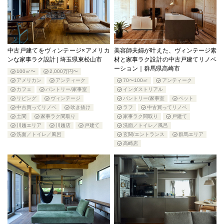
中古戸建てをヴィンテージ×アメリカ
美容師夫婦が叶えた、ヴィンテージ素
ンな家事ラク設計 | 埼玉県東松山市
材と家事ラク設計の中古戸建てリノベ
ーション｜群馬県高崎市
100㎡〜
2,000万円〜
アメリカン
アンティーク
70〜100㎡
アンティーク
カフェ
パントリー/家事室
インダストリアル
リビング
ヴィンテージ
パントリー/家事室
ペット
中古買ってリノベ
吹き抜け
ラフ
中古買ってリノベ
土間
家事ラク間取り
家事ラク間取り
戸建て
川越エリア
川越店
戸建て
洗面／トイレ／風呂
洗面／トイレ／風呂
玄関/エントランス
群馬エリア
高崎店