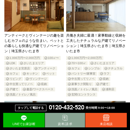
アンティークとヴィンテージの趣を楽
共働き夫婦に最適！家事動線と収納を
しむカフェのような住まい。ペットと
工夫したナチュラルな戸建てリノベー
の暮らしも快適な戸建てリノベーショ
ション｜埼玉県さいたま市｜埼玉県さ
ン｜埼玉県さいたま市
いたま市
1,000万円〜2,000万円
100㎡〜
1,000万円〜2,000万円
LDK
さいたまエリア
70〜100㎡
さいたまエリア
さいたま宮原店
アンティーク
カフェ
シンプル
ナチュラル
カフェ
キッチン
ペット
パントリー/家事室
ラフ
リビング
ヴィンテージ
中古買ってリノベ
収納
中古買ってリノベ
収納
家事ラク間取り
戸建て
戸建て
書斎/ワークスペース
洗面／トイレ／風呂
浦和店
洗面／トイレ／風呂
玄関/エントランス
0120-432-520
タップして電話する
受付時間 9:00〜18:00
LINEでお家診断
資料請求
来店相談