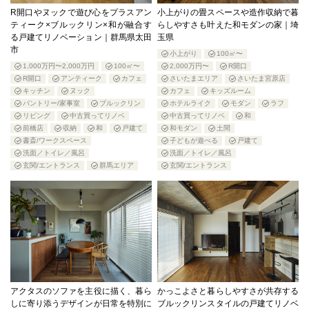
R開口やヌックで遊び心をプラスアン
小上がりの畳スペースや造作収納で暮
ティーク×ブルックリン×和が融合す
らしやすさも叶えた和モダンの家｜埼
る戸建てリノベーション｜群馬県太田
玉県
市
小上がり
100㎡〜
1,000万円〜2,000万円
100㎡〜
2,000万円〜
R開口
R開口
アンティーク
カフェ
さいたまエリア
さいたま宮原店
キッチン
ヌック
カフェ
キッズルーム
パントリー/家事室
ブルックリン
ホテルライク
モダン
ラフ
リビング
中古買ってリノベ
中古買ってリノベ
和
前橋店
収納
和
戸建て
和モダン
土間
書斎/ワークスペース
子どもが遊べる
戸建て
洗面／トイレ／風呂
洗面／トイレ／風呂
玄関/エントランス
群馬エリア
玄関/エントランス
アクタスのソファを主役に描く、暮ら
かっこよさと暮らしやすさが共存する
しに寄り添うデザインが日常を特別に
ブルックリンスタイルの戸建てリノベ