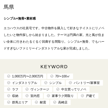
馬県
シンプル×無骨×素材感
エコハウスの社員宅です。中古物件を購入して好きなテイストにリノベ
したいと物件探しから始まりました。テーマは円満の家。光と風が住ま
い全体に行きわたるぐるぐ回廊する間取り。シンプル×無骨、でもハー
ドすぎないファミリーインダストリアルな家が完成しました。
KEYWORD
1,000万円〜2,000万円
70〜100㎡
インダストリアル
シンプル
パントリー/家事室
ラフ
ヴィンテージ
中古買ってリノベ
収納
室内窓
家事ラク間取り
戸建て
群馬エリア
耐震
高崎店