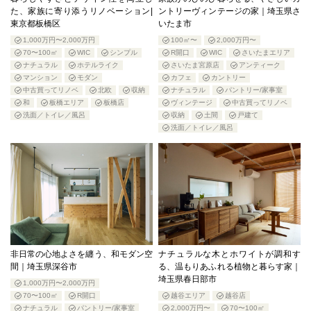
た、家族に寄り添うリノベーション|
ントリーヴィンテージの家｜埼玉県さ
東京都板橋区
いたま市
1,000万円〜2,000万円
100㎡〜
2,000万円〜
70〜100㎡
WIC
シンプル
R開口
WIC
さいたまエリア
ナチュラル
ホテルライク
さいたま宮原店
アンティーク
マンション
モダン
カフェ
カントリー
中古買ってリノベ
北欧
収納
ナチュラル
パントリー/家事室
和
板橋エリア
板橋店
ヴィンテージ
中古買ってリノベ
洗面／トイレ／風呂
収納
土間
戸建て
洗面／トイレ／風呂
非日常の心地よさを纏う、和モダン空
ナチュラルな木とホワイトが調和す
間｜埼玉県深谷市
る、温もりあふれる植物と暮らす家｜
埼玉県春日部市
1,000万円〜2,000万円
70〜100㎡
R開口
越谷エリア
越谷店
ナチュラル
パントリー/家事室
2,000万円〜
70〜100㎡