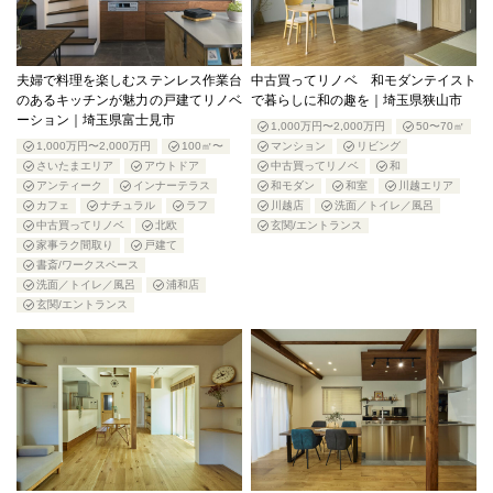
夫婦で料理を楽しむステンレス作業台
中古買ってリノベ 和モダンテイスト
のあるキッチンが魅力の戸建てリノベ
で暮らしに和の趣を｜埼玉県狭山市
ーション｜埼玉県富士見市
1,000万円〜2,000万円
50〜70㎡
1,000万円〜2,000万円
100㎡〜
マンション
リビング
さいたまエリア
アウトドア
中古買ってリノベ
和
アンティーク
インナーテラス
和モダン
和室
川越エリア
カフェ
ナチュラル
ラフ
川越店
洗面／トイレ／風呂
中古買ってリノベ
北欧
玄関/エントランス
家事ラク間取り
戸建て
書斎/ワークスペース
洗面／トイレ／風呂
浦和店
玄関/エントランス