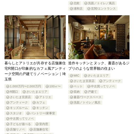
北欧
洗面／トイレ／風呂
浦和店
玄関/エントランス
暮らしとアトリエが共存する店舗兼住
造作キッチンとヌック、書斎があるジ
宅R開口が印象的なカフェ風アンティ
ブリのような世界観の住まい
ーク空間の戸建てリノベーション｜埼
WIC
さいたまエリア
玉県
さいたま宮原店
アンティーク
1,000万円〜2,000万円
100㎡〜
ペット
中古買ってリノベ
R開口
さいたまエリア
収納
戸建て
さいたま宮原店
アトリエ
書斎/ワークスペース
アンティーク
カフェ
洗面／トイレ／風呂
キッズルーム
キッチン
スタジオ
パントリー/家事室
中古買ってリノベ
子どもが遊べる
室内窓
店舗リノベ
店舗兼住宅