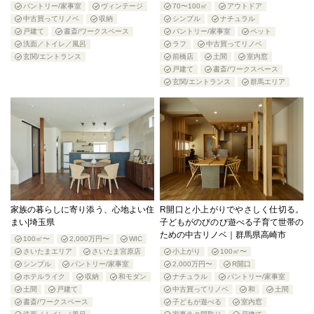
パントリー/家事室
ヴィンテージ
70〜100㎡
アウトドア
中古買ってリノベ
収納
シンプル
ナチュラル
戸建て
書斎/ワークスペース
パントリー/家事室
ペット
洗面／トイレ／風呂
ラフ
中古買ってリノベ
玄関/エントランス
前橋店
土間
室内窓
戸建て
書斎/ワークスペース
玄関/エントランス
群馬エリア
家族の暮らしに寄り添う、心地よい住
R開口と小上がりでやさしく仕切る。
まい|埼玉県
子どもがのびのび遊べる子育て世帯の
ための中古リノベ｜群馬県高崎市
100㎡〜
2,000万円〜
WIC
さいたまエリア
さいたま宮原店
小上がり
100㎡〜
シンプル
パントリー/家事室
2,000万円〜
R開口
ホテルライク
収納
和モダン
ナチュラル
パントリー/家事室
土間
戸建て
中古買ってリノベ
和
土間
書斎/ワークスペース
子どもが遊べる
室内窓