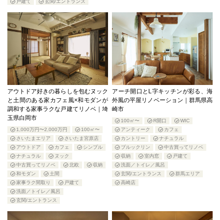
戸建て
玄関/エントランス
アウトドア好きの暮らしを包むヌック
アーチ開口とL字キッチンが彩る、海
と土間のある家カフェ風×和モダンが
外風の平屋リノベーション｜群馬県高
調和する家事ラクな戸建てリノベ｜埼
崎市
玉県白岡市
100㎡〜
R開口
WIC
1,000万円〜2,000万円
100㎡〜
アンティーク
カフェ
さいたまエリア
さいたま宮原店
カントリー
ナチュラル
アウトドア
カフェ
シンプル
ブルックリン
中古買ってリノベ
ナチュラル
ヌック
収納
室内窓
戸建て
中古買ってリノベ
北欧
収納
洗面／トイレ／風呂
和モダン
土間
玄関/エントランス
群馬エリア
家事ラク間取り
戸建て
高崎店
洗面／トイレ／風呂
玄関/エントランス