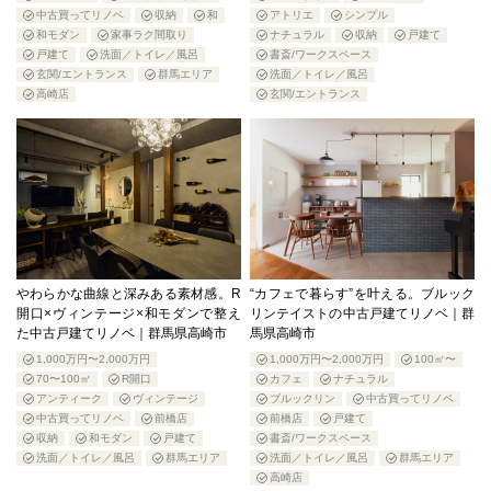
中古買ってリノベ
収納
和
アトリエ
シンプル
和モダン
家事ラク間取り
ナチュラル
収納
戸建て
戸建て
洗面／トイレ／風呂
書斎/ワークスペース
玄関/エントランス
群馬エリア
洗面／トイレ／風呂
高崎店
玄関/エントランス
やわらかな曲線と深みある素材感。R
“カフェで暮らす”を叶える。ブルック
開口×ヴィンテージ×和モダンで整え
リンテイストの中古戸建てリノベ｜群
た中古戸建てリノベ｜群馬県高崎市
馬県高崎市
1,000万円〜2,000万円
1,000万円〜2,000万円
100㎡〜
70〜100㎡
R開口
カフェ
ナチュラル
アンティーク
ヴィンテージ
ブルックリン
中古買ってリノベ
中古買ってリノベ
前橋店
前橋店
戸建て
収納
和モダン
戸建て
書斎/ワークスペース
洗面／トイレ／風呂
群馬エリア
洗面／トイレ／風呂
群馬エリア
高崎店