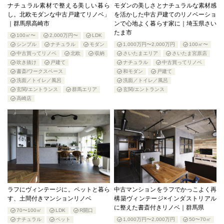
ナチュラル素材で整える美しい暮ら
モダンの美しさとナチュラルな素材感
し。北欧モダンな中古戸建てリノベ」
を活かした中古戸建てのリノベーショ
｜群馬県高崎市
ンで心地よく暮らす家に｜埼玉県さい
たま市
100㎡〜
2,000万円〜
LDK
シンプル
ナチュラル
モダン
1,000万円〜2,000万円
100㎡〜
中古買ってリノベ
北欧
収納
さいたまエリア
さいたま宮原店
吹き抜け
戸建て
ナチュラル
中古買ってリノベ
書斎/ワークスペース
和モダン
戸建て
洗面／トイレ／風呂
洗面／トイレ／風呂
玄関/エントランス
群馬エリア
玄関/エントランス
高崎店
ラフにヴィンテージに。ペットと暮ら
中古マンションをラフでかっこよく再
す、土間付きマンションリノベ
構築ヴィンテージ×インダストリアル
に整えた書斎付きリノベ｜群馬県
70〜100㎡
LDK
R開口
ナチュラル
ペット
1,000万円〜2,000万円
50〜70㎡