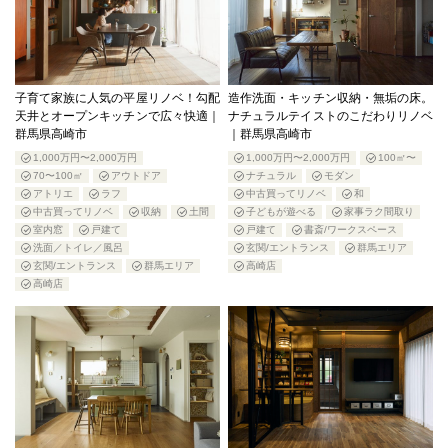
子育て家族に人気の平屋リノベ！勾配
造作洗面・キッチン収納・無垢の床。
天井とオープンキッチンで広々快適｜
ナチュラルテイストのこだわりリノベ
群馬県高崎市
｜群馬県高崎市
1,000万円〜2,000万円
1,000万円〜2,000万円
100㎡〜
70〜100㎡
アウトドア
ナチュラル
モダン
アトリエ
ラフ
中古買ってリノベ
和
中古買ってリノベ
収納
土間
子どもが遊べる
家事ラク間取り
室内窓
戸建て
戸建て
書斎/ワークスペース
洗面／トイレ／風呂
玄関/エントランス
群馬エリア
玄関/エントランス
群馬エリア
高崎店
高崎店