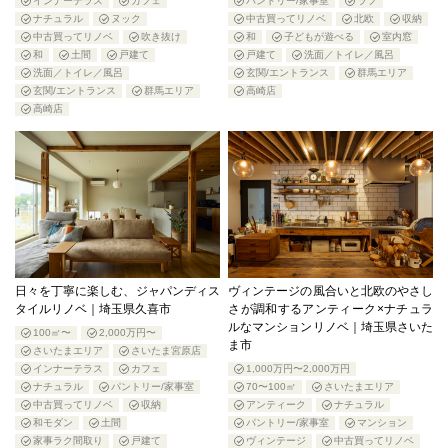
インナーテラス
カフェ
パントリー/家事室
ラフ
ナチュラル
ヌック
中古買ってリノベ
北欧
収納
中古買ってリノベ
吹き抜け
和
子どもが遊べる
室内窓
和
土間
戸建て
戸建て
洗面／トイレ／風呂
洗面／トイレ／風呂
玄関/エントランス
群馬エリア
玄関/エントランス
群馬エリア
高崎店
高崎店
日々を丁寧に楽しむ、ジャパンディス
ヴィンテージの風合いと北欧のやさし
タイルリノベ｜埼玉県久喜市
さが調和するアンティーク×ナチュラ
ルなマンションリノベ｜埼玉県さいた
100㎡〜
2,000万円〜
ま市
さいたまエリア
さいたま宮原店
インナーテラス
カフェ
1,000万円〜2,000万円
ナチュラル
パントリー/家事室
70〜100㎡
さいたまエリア
中古買ってリノベ
収納
アンティーク
ナチュラル
和モダン
土間
パントリー/家事室
マンション
家事ラク間取り
戸建て
ヴィンテージ
中古買ってリノベ