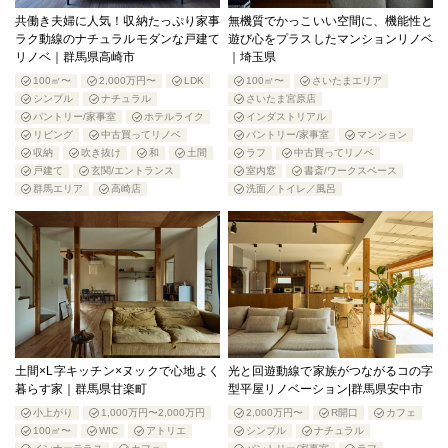
共働き夫婦に人気！収納たっぷり家事
無機質でかっこいい空間に、機能性と
ラク動線のナチュラルモダンな戸建て
遊び心をプラスしたマンションリノベ
リノベ｜群馬県高崎市
｜埼玉県
100㎡〜
2,000万円〜
LDK
100㎡〜
さいたまエリア
シンプル
ナチュラル
さいたま宮原店
パントリー/家事室
ホテルライク
インダストリアル
リビング
中古買ってリノベ
パントリー/家事室
マンション
収納
吹き抜け
和
土間
ラフ
中古買ってリノベ
戸建て
玄関/エントランス
室内窓
書斎/ワークスペース
群馬エリア
高崎店
洗面／トイレ／風呂
土間×L字キッチン×ヌックで心地よく
光と回遊動線で家族がつながるコの字
暮らす家｜群馬県甘楽町
型平屋リノベーション|群馬県安中市
小上がり
1,000万円〜2,000万円
2,000万円〜
R開口
カフェ
100㎡〜
WIC
アトリエ
シンプル
ナチュラル