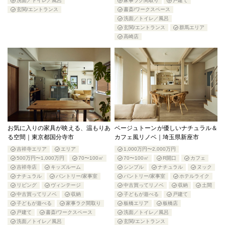
洗面／トイレ／風呂
家事ラク間取り
戸建て
玄関/エントランス
書斎/ワークスペース
洗面／トイレ／風呂
玄関/エントランス
群馬エリア
高崎店
お気に入りの家具が映える、温もりあ
ベージュトーンが優しいナチュラル＆
る空間｜東京都国分寺市
カフェ風リノベ｜埼玉県新座市
吉祥寺エリア
エリア
1,000万円〜2,000万円
500万円〜1,000万円
70〜100㎡
70〜100㎡
R開口
カフェ
吉祥寺店
キッズルーム
シンプル
ナチュラル
ヌック
ナチュラル
パントリー/家事室
パントリー/家事室
ホテルライク
リビング
ヴィンテージ
中古買ってリノベ
収納
土間
中古買ってリノベ
収納
子どもが遊べる
戸建て
子どもが遊べる
家事ラク間取り
板橋エリア
板橋店
戸建て
書斎/ワークスペース
洗面／トイレ／風呂
洗面／トイレ／風呂
玄関/エントランス