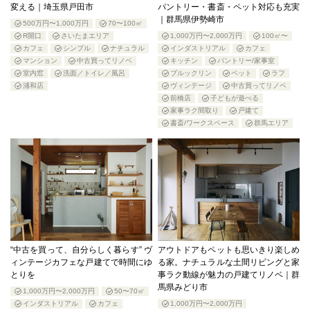
変える｜埼玉県戸田市
パントリー・書斎・ペット対応も充実
｜群馬県伊勢崎市
500万円〜1,000万円
70〜100㎡
R開口
さいたまエリア
1,000万円〜2,000万円
100㎡〜
カフェ
シンプル
ナチュラル
インダストリアル
カフェ
マンション
中古買ってリノベ
キッチン
パントリー/家事室
室内窓
洗面／トイレ／風呂
ブルックリン
ペット
ラフ
浦和店
ヴィンテージ
中古買ってリノベ
前橋店
子どもが遊べる
家事ラク間取り
戸建て
書斎/ワークスペース
群馬エリア
“中古を買って、自分らしく暮らす” ヴ
アウトドアもペットも思いきり楽しめ
ィンテージカフェな戸建てで時間にゆ
る家。ナチュラルな土間リビングと家
とりを
事ラク動線が魅力の戸建てリノベ｜群
馬県みどり市
1,000万円〜2,000万円
50〜70㎡
インダストリアル
カフェ
1,000万円〜2,000万円