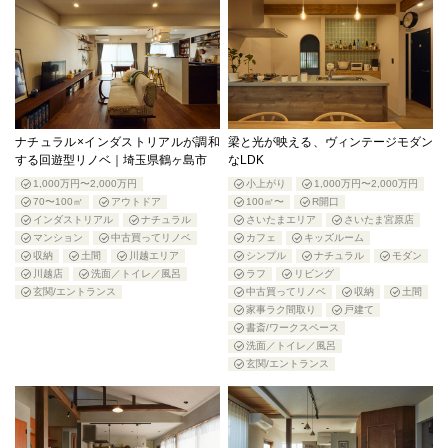
ナチュラル×インダストリアルが調和
梁と光が映える、ヴィンテージモダン
する回遊型リノベ｜埼玉県鶴ヶ島市
なLDK
1,000万円〜2,000万円
小上がり
1,000万円〜2,000万円
70〜100㎡
アウトドア
100㎡〜
R開口
インダストリアル
ナチュラル
さいたまエリア
さいたま宮原店
マンション
中古買ってリノベ
カフェ
キッズルーム
収納
土間
川越エリア
シンプル
ナチュラル
モダン
川越店
洗面／トイレ／風呂
ラフ
リビング
玄関/エントランス
中古買ってリノベ
収納
土間
家事ラク間取り
戸建て
書斎/ワークスペース
洗面／トイレ／風呂
玄関/エントランス