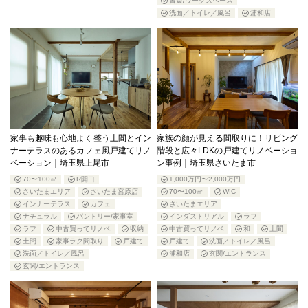
書斎/ワークスペース
洗面／トイレ／風呂
浦和店
家事も趣味も心地よく整う土間とイン
家族の顔が見える間取りに！リビング
ナーテラスのあるカフェ風戸建てリノ
階段と広々LDKの戸建てリノベーショ
ベーション｜埼玉県上尾市
ン事例｜埼玉県さいたま市
70〜100㎡
R開口
1,000万円〜2,000万円
さいたまエリア
さいたま宮原店
70〜100㎡
WIC
インナーテラス
カフェ
さいたまエリア
ナチュラル
パントリー/家事室
インダストリアル
ラフ
ラフ
中古買ってリノベ
収納
中古買ってリノベ
和
土間
土間
家事ラク間取り
戸建て
戸建て
洗面／トイレ／風呂
洗面／トイレ／風呂
浦和店
玄関/エントランス
玄関/エントランス