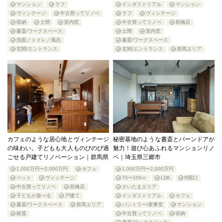
マンション
ラフ
インダストリアル
マンション
ヴィンテージ
中古買ってリノベ
ラフ
ヴィンテージ
収納
土間
室内窓
中古買ってリノベ
前橋店
書斎/ワークスペース
土間
室内窓
洗面／トイレ／風呂
書斎/ワークスペース
玄関/エントランス
玄関/エントランス
群馬エリア
カフェのような居心地とヴィンテージ
秘密基地のような書斎とバーンドアが
の味わい。子どもも大人ものびのび過
魅力！遊び心あふれるマンションリノ
ごせる戸建てリノベーション｜群馬県
ベ｜埼玉県三郷市
1,000万円〜2,000万円
カフェ
1,000万円〜2,000万円
ペット
ヴィンテージ
70〜100㎡
LDK
R開口
中古買ってリノベ
前橋店
さいたまエリア
子どもが遊べる
戸建て
インダストリアル
カフェ
書斎/ワークスペース
群馬エリア
パントリー/家事室
マンション
耐震
中古買ってリノベ
収納