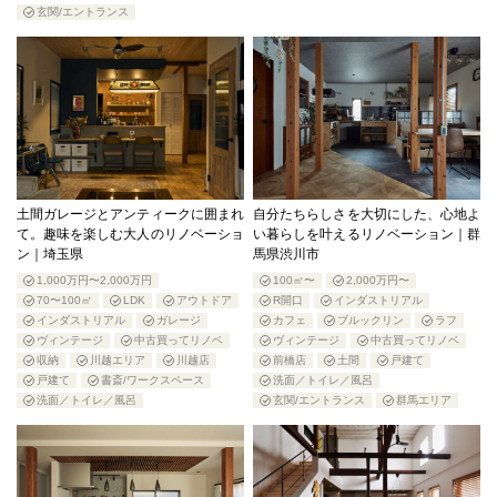
玄関/エントランス
土間ガレージとアンティークに囲まれ
自分たちらしさを大切にした、心地よ
て。趣味を楽しむ大人のリノベーショ
い暮らしを叶えるリノベーション｜群
ン｜埼玉県
馬県渋川市
1,000万円〜2,000万円
100㎡〜
2,000万円〜
70〜100㎡
LDK
アウトドア
R開口
インダストリアル
インダストリアル
ガレージ
カフェ
ブルックリン
ラフ
ヴィンテージ
中古買ってリノベ
ヴィンテージ
中古買ってリノベ
収納
川越エリア
川越店
前橋店
土間
戸建て
戸建て
書斎/ワークスペース
洗面／トイレ／風呂
洗面／トイレ／風呂
玄関/エントランス
群馬エリア