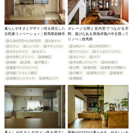
暮らしやすさとデザイン性を両立した
ガレージ土間と室内窓でつながる空
古民家リノベーション｜群馬県前橋市
間。遊び心ある西海岸風の中古買って
リノベ｜群馬県
1,000万円〜2,000万円
100㎡〜
カフェ
シンプル
ナチュラル
100㎡〜
2,000万円〜
ホテルライク
モダン
アメリカン
インダストリアル
中古買ってリノベ
前橋店
ガレージ
ラフ
収納
土間
戸建て
中古買ってリノベ
吹き抜け
書斎/ワークスペース
土間
室内窓
家事ラク間取り
洗面／トイレ／風呂
戸建て
群馬エリア
西海岸
玄関/エントランス
群馬エリア
高崎店
暮らしやすさとデザイン性を両立し
家族がのびのび暮らせる、やさしいカ