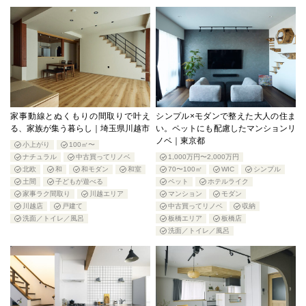
家事動線とぬくもりの間取りで叶え
シンプル×モダンで整えた大人の住ま
る、家族が集う暮らし｜埼玉県川越市
い。ペットにも配慮したマンションリ
ノベ｜東京都
小上がり
100㎡〜
ナチュラル
中古買ってリノベ
1,000万円〜2,000万円
北欧
和
和モダン
和室
70〜100㎡
WIC
シンプル
土間
子どもが遊べる
ペット
ホテルライク
家事ラク間取り
川越エリア
マンション
モダン
川越店
戸建て
中古買ってリノベ
収納
洗面／トイレ／風呂
板橋エリア
板橋店
洗面／トイレ／風呂