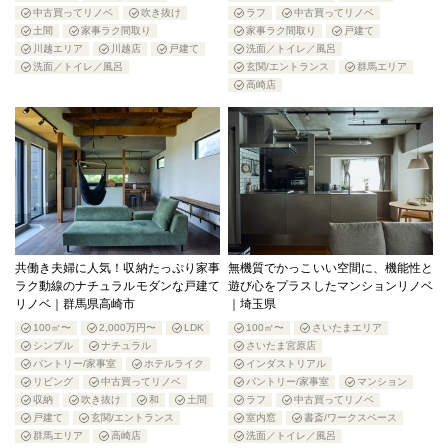
中古買ってリノベ
吹き抜け
ラフ
中古買ってリノベ
土間
家事ラク間取り
家事ラク間取り
戸建て
川越エリア
川越店
戸建て
洗面／トイレ／風呂
洗面／トイレ／風呂
玄関/エントランス
群馬エリア
高崎店
共働き夫婦に人気！収納たっぷり家事
無機質でかっこいい空間に、機能性と
ラク動線のナチュラルモダンな戸建て
遊び心をプラスしたマンションリノベ
リノベ｜群馬県高崎市
｜埼玉県
100㎡〜
2,000万円〜
LDK
100㎡〜
さいたまエリア
シンプル
ナチュラル
さいたま宮原店
パントリー/家事室
ホテルライク
インダストリアル
リビング
中古買ってリノベ
パントリー/家事室
マンション
収納
吹き抜け
和
土間
ラフ
中古買ってリノベ
戸建て
玄関/エントランス
室内窓
書斎/ワークスペース
群馬エリア
高崎店
洗面／トイレ／風呂