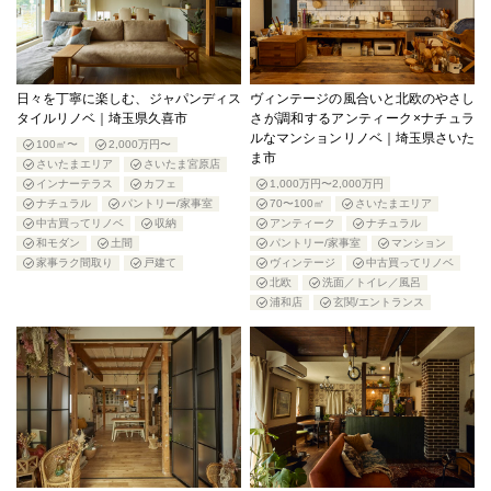
日々を丁寧に楽しむ、ジャパンディス
ヴィンテージの風合いと北欧のやさし
タイルリノベ｜埼玉県久喜市
さが調和するアンティーク×ナチュラ
ルなマンションリノベ｜埼玉県さいた
100㎡〜
2,000万円〜
ま市
さいたまエリア
さいたま宮原店
インナーテラス
カフェ
1,000万円〜2,000万円
ナチュラル
パントリー/家事室
70〜100㎡
さいたまエリア
中古買ってリノベ
収納
アンティーク
ナチュラル
和モダン
土間
パントリー/家事室
マンション
家事ラク間取り
戸建て
ヴィンテージ
中古買ってリノベ
北欧
洗面／トイレ／風呂
浦和店
玄関/エントランス