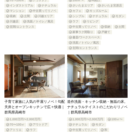
70〜100㎡
アウトドア
100㎡〜
R開口
インダストリアル
ナチュラル
さいたまエリア
さいたま宮原店
マンション
中古買ってリノベ
カフェ
キッズルーム
収納
土間
川越エリア
シンプル
ナチュラル
モダン
川越店
洗面／トイレ／風呂
ラフ
リビング
玄関/エントランス
中古買ってリノベ
収納
土間
家事ラク間取り
戸建て
書斎/ワークスペース
洗面／トイレ／風呂
玄関/エントランス
子育て家族に人気の平屋リノベ！勾配
造作洗面・キッチン収納・無垢の床。
天井とオープンキッチンで広々快適｜
ナチュラルテイストのこだわりリノベ
群馬県高崎市
｜群馬県高崎市
1,000万円〜2,000万円
1,000万円〜2,000万円
100㎡〜
70〜100㎡
アウトドア
ナチュラル
モダン
アトリエ
ラフ
中古買ってリノベ
和