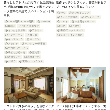
暮らしとアトリエが共存する店舗兼住
造作キッチンとヌック、書斎があるジ
宅R開口が印象的なカフェ風アンティ
ブリのような世界観の住まい
ーク空間の戸建てリノベーション｜埼
WIC
さいたまエリア
玉県
さいたま宮原店
アンティーク
1,000万円〜2,000万円
100㎡〜
ペット
中古買ってリノベ
R開口
さいたまエリア
収納
戸建て
さいたま宮原店
アトリエ
書斎/ワークスペース
アンティーク
カフェ
洗面／トイレ／風呂
キッズルーム
キッチン
スタジオ
パントリー/家事室
中古買ってリノベ
子どもが遊べる
室内窓
店舗リノベ
店舗兼住宅
戸建て
玄関/エントランス
アウトドア好きの暮らしを包むヌック
アーチ開口とL字キッチンが彩る、海