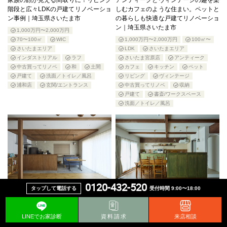
家族の顔が見える間取りに！リビング
アンティークとヴィンテージの趣を楽
階段と広々LDKの戸建てリノベーショ
しむカフェのような住まい。ペットと
ン事例｜埼玉県さいたま市
の暮らしも快適な戸建てリノベーショ
ン｜埼玉県さいたま市
1,000万円〜2,000万円
70〜100㎡
WIC
1,000万円〜2,000万円
100㎡〜
さいたまエリア
LDK
さいたまエリア
インダストリアル
ラフ
さいたま宮原店
アンティーク
中古買ってリノベ
和
土間
カフェ
キッチン
ペット
戸建て
洗面／トイレ／風呂
リビング
ヴィンテージ
浦和店
玄関/エントランス
中古買ってリノベ
収納
戸建て
書斎/ワークスペース
洗面／トイレ／風呂
0120-432-520
タップして電話する
受付時間 9:00〜18:00
共働き夫婦に最適！家事動線と収納を
R開口と小上がりが魅力！子育て世代
工夫したナチュラルな戸建てリノベー
に嬉しいカントリースタイルの中古マ
ション｜埼玉県さいたま市｜埼玉県さ
ンションリノベ｜埼玉県さいたま市
LINEでお家診断
資料請求
来店相談
いたま市
1,000万円〜2,000万円