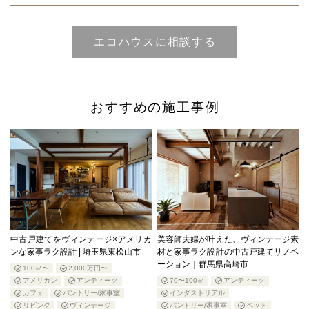
おすすめの施工事例
中古戸建てをヴィンテージ×アメリカ
美容師夫婦が叶えた、ヴィンテージ素
ンな家事ラク設計 | 埼玉県東松山市
材と家事ラク設計の中古戸建てリノベ
ーション｜群馬県高崎市
100㎡〜
2,000万円〜
アメリカン
アンティーク
70〜100㎡
アンティーク
カフェ
パントリー/家事室
インダストリアル
リビング
ヴィンテージ
パントリー/家事室
ペット