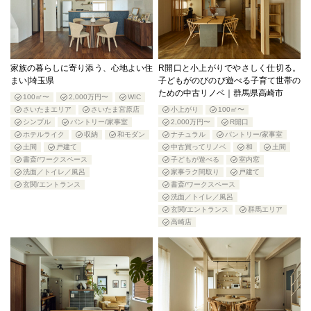
家族の暮らしに寄り添う、心地よい住
R開口と小上がりでやさしく仕切る。
まい|埼玉県
子どもがのびのび遊べる子育て世帯の
ための中古リノベ｜群馬県高崎市
100㎡〜
2,000万円〜
WIC
さいたまエリア
さいたま宮原店
小上がり
100㎡〜
シンプル
パントリー/家事室
2,000万円〜
R開口
ホテルライク
収納
和モダン
ナチュラル
パントリー/家事室
土間
戸建て
中古買ってリノベ
和
土間
書斎/ワークスペース
子どもが遊べる
室内窓
洗面／トイレ／風呂
家事ラク間取り
戸建て
玄関/エントランス
書斎/ワークスペース
洗面／トイレ／風呂
玄関/エントランス
群馬エリア
高崎店