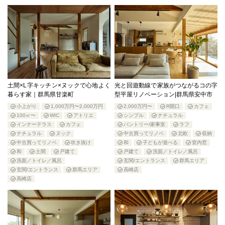
土間×L字キッチン×ヌックで心地よく
光と回遊動線で家族がつながるコの字
暮らす家｜群馬県甘楽町
型平屋リノベーション|群馬県安中市
小上がり
1,000万円〜2,000万円
2,000万円〜
R開口
カフェ
100㎡〜
WIC
アトリエ
シンプル
ナチュラル
インナーテラス
カフェ
パントリー/家事室
ラフ
ナチュラル
ヌック
中古買ってリノベ
北欧
収納
中古買ってリノベ
吹き抜け
和
子どもが遊べる
室内窓
和
土間
戸建て
戸建て
洗面／トイレ／風呂
洗面／トイレ／風呂
玄関/エントランス
群馬エリア
玄関/エントランス
群馬エリア
高崎店
高崎店