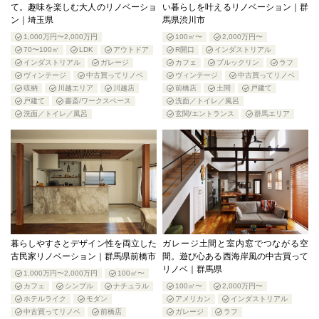
て。趣味を楽しむ大人のリノベーショ
い暮らしを叶えるリノベーション｜群
ン｜埼玉県
馬県渋川市
1,000万円〜2,000万円
100㎡〜
2,000万円〜
70〜100㎡
LDK
アウトドア
R開口
インダストリアル
インダストリアル
ガレージ
カフェ
ブルックリン
ラフ
ヴィンテージ
中古買ってリノベ
ヴィンテージ
中古買ってリノベ
収納
川越エリア
川越店
前橋店
土間
戸建て
戸建て
書斎/ワークスペース
洗面／トイレ／風呂
洗面／トイレ／風呂
玄関/エントランス
群馬エリア
暮らしやすさとデザイン性を両立した
ガレージ土間と室内窓でつながる空
古民家リノベーション｜群馬県前橋市
間。遊び心ある西海岸風の中古買って
リノベ｜群馬県
1,000万円〜2,000万円
100㎡〜
カフェ
シンプル
ナチュラル
100㎡〜
2,000万円〜
ホテルライク
モダン
アメリカン
インダストリアル
中古買ってリノベ
前橋店
ガレージ
ラフ