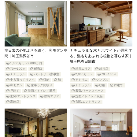
非日常の心地よさを纏う、和モダン空
ナチュラルな木とホワイトが調和す
間｜埼玉県深谷市
る、温もりあふれる植物と暮らす家｜
埼玉県春日部市
1,000万円〜2,000万円
70〜100㎡
R開口
越谷エリア
越谷店
ナチュラル
パントリー/家事室
2,000万円〜
70〜100㎡
中古買ってリノベ
収納
和
アトリエ
シンプル
和モダン
家事ラク間取り
ナチュラル
収納
戸建て
戸建て
洗面／トイレ／風呂
書斎/ワークスペース
玄関/エントランス
群馬エリア
洗面／トイレ／風呂
高崎店
玄関/エントランス