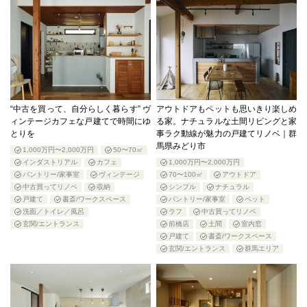
“中古を買って、自分らしく暮らす” ヴ
アウトドアもペットも思いきり楽しめ
ィンテージカフェな戸建てで時間にゆ
る家。ナチュラルな土間リビングと家
とりを
事ラク動線が魅力の戸建てリノベ｜群
馬県みどり市
1,000万円〜2,000万円
50〜70㎡
インダストリアル
カフェ
1,000万円〜2,000万円
パントリー/家事室
ヴィンテージ
70〜100㎡
アウトドア
中古買ってリノベ
収納
シンプル
ナチュラル
戸建て
書斎/ワークスペース
パントリー/家事室
ペット
洗面／トイレ／風呂
ラフ
中古買ってリノベ
玄関/エントランス
前橋店
土間
室内窓
戸建て
書斎/ワークスペース
玄関/エントランス
群馬エリア