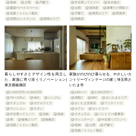
収納
土間
戸建て
中古買ってリノベ
吹き抜け
書斎/ワークスペース
土間
室内窓
家事ラク間取り
洗面／トイレ／風呂
戸建て
群馬エリア
西海岸
玄関/エントランス
群馬エリア
高崎店
暮らしやすさとデザイン性を両立し
家族がのびのび暮らせる、やさしいカ
た、家族に寄り添うリノベーション|
ントリーヴィンテージの家｜埼玉県さ
東京都板橋区
いたま市
1,000万円〜2,000万円
100㎡〜
2,000万円〜
70〜100㎡
WIC
シンプル
R開口
WIC
さいたまエリア
ナチュラル
ホテルライク
さいたま宮原店
アンティーク
マンション
モダン
カフェ
カントリー
中古買ってリノベ
北欧
収納
ナチュラル
パントリー/家事室
和
板橋エリア
板橋店
ヴィンテージ
中古買ってリノベ
洗面／トイレ／風呂
収納
土間
戸建て
洗面／トイレ／風呂