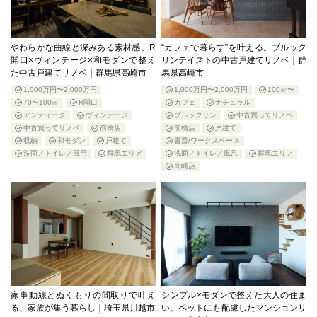
やわらかな曲線と深みある素材感。R
“カフェで暮らす”を叶える。ブルック
開口×ヴィンテージ×和モダンで整え
リンテイストの中古戸建てリノベ｜群
た中古戸建てリノベ｜群馬県高崎市
馬県高崎市
1,000万円〜2,000万円
1,000万円〜2,000万円
100㎡〜
70〜100㎡
R開口
カフェ
ナチュラル
アンティーク
ヴィンテージ
ブルックリン
中古買ってリノベ
中古買ってリノベ
前橋店
前橋店
戸建て
収納
和モダン
戸建て
書斎/ワークスペース
洗面／トイレ／風呂
群馬エリア
洗面／トイレ／風呂
群馬エリア
高崎店
家事動線とぬくもりの間取りで叶え
シンプル×モダンで整えた大人の住ま
る、家族が集う暮らし｜埼玉県川越市
い。ペットにも配慮したマンションリ