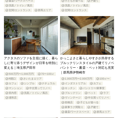
書斎/ワークスペース
子どもが遊べる
戸建て
洗面／トイレ／風呂
洗面／トイレ／風呂
玄関/エントランス
群馬エリア
玄関/エントランス
アクタスのソファを主役に描く、暮ら
かっこよさと暮らしやすさが共存する
しに寄り添うデザインが日常を特別に
ブルックリンスタイルの戸建てリノベ
変える｜埼玉県戸田市
パントリー・書斎・ペット対応も充実
｜群馬県伊勢崎市
500万円〜1,000万円
70〜100㎡
R開口
さいたまエリア
1,000万円〜2,000万円
100㎡〜
カフェ
シンプル
ナチュラル
インダストリアル
カフェ
マンション
中古買ってリノベ
キッチン
パントリー/家事室
室内窓
洗面／トイレ／風呂
ブルックリン
ペット
ラフ
浦和店
ヴィンテージ
中古買ってリノベ
前橋店
子どもが遊べる
家事ラク間取り
戸建て
書斎/ワークスペース
群馬エリア