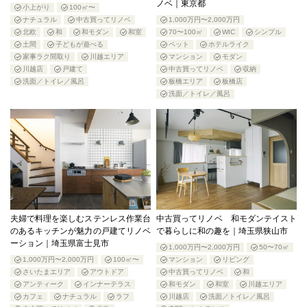
ノベ｜東京都
小上がり
100㎡〜
ナチュラル
中古買ってリノベ
1,000万円〜2,000万円
北欧
和
和モダン
和室
70〜100㎡
WIC
シンプル
土間
子どもが遊べる
ペット
ホテルライク
家事ラク間取り
川越エリア
マンション
モダン
川越店
戸建て
中古買ってリノベ
収納
洗面／トイレ／風呂
板橋エリア
板橋店
洗面／トイレ／風呂
夫婦で料理を楽しむステンレス作業台
中古買ってリノベ 和モダンテイスト
のあるキッチンが魅力の戸建てリノベ
で暮らしに和の趣を｜埼玉県狭山市
ーション｜埼玉県富士見市
1,000万円〜2,000万円
50〜70㎡
1,000万円〜2,000万円
100㎡〜
マンション
リビング
さいたまエリア
アウトドア
中古買ってリノベ
和
アンティーク
インナーテラス
和モダン
和室
川越エリア
カフェ
ナチュラル
ラフ
川越店
洗面／トイレ／風呂