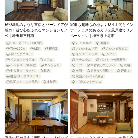
秘密基地のような書斎とバーンドアが
家事も趣味も心地よく整う土間とイン
魅力！遊び心あふれるマンションリノ
ナーテラスのあるカフェ風戸建てリノ
ベ｜埼玉県三郷市
ベーション｜埼玉県上尾市
1,000万円〜2,000万円
70〜100㎡
R開口
70〜100㎡
LDK
R開口
さいたまエリア
さいたま宮原店
さいたまエリア
インナーテラス
カフェ
インダストリアル
カフェ
ナチュラル
パントリー/家事室
パントリー/家事室
マンション
ラフ
中古買ってリノベ
収納
中古買ってリノベ
収納
土間
家事ラク間取り
戸建て
書斎/ワークスペース
洗面／トイレ／風呂
洗面／トイレ／風呂
浦和店
玄関/エントランス