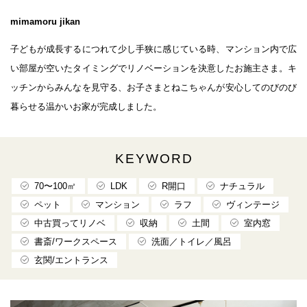
mimamoru jikan
子どもが成長するにつれて少し手狭に感じている時、マンション内で広
い部屋が空いたタイミングでリノベーションを決意したお施主さま。キ
ッチンからみんなを見守る、お子さまとねこちゃんが安心してのびのび
暮らせる温かいお家が完成しました。
KEYWORD
70〜100㎡
LDK
R開口
ナチュラル
ペット
マンション
ラフ
ヴィンテージ
中古買ってリノベ
収納
土間
室内窓
書斎/ワークスペース
洗面／トイレ／風呂
玄関/エントランス