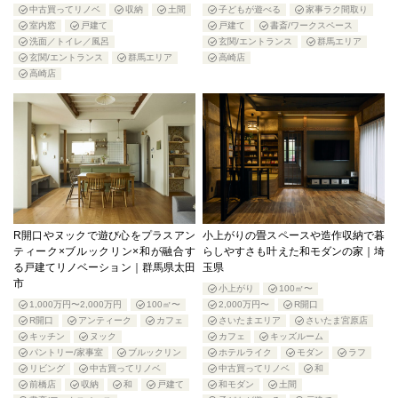
中古買ってリノベ
収納
土間
子どもが遊べる
家事ラク間取り
室内窓
戸建て
戸建て
書斎/ワークスペース
洗面／トイレ／風呂
玄関/エントランス
群馬エリア
玄関/エントランス
群馬エリア
高崎店
高崎店
R開口やヌックで遊び心をプラスアン
小上がりの畳スペースや造作収納で暮
ティーク×ブルックリン×和が融合す
らしやすさも叶えた和モダンの家｜埼
る戸建てリノベーション｜群馬県太田
玉県
市
小上がり
100㎡〜
1,000万円〜2,000万円
100㎡〜
2,000万円〜
R開口
R開口
アンティーク
カフェ
さいたまエリア
さいたま宮原店
キッチン
ヌック
カフェ
キッズルーム
パントリー/家事室
ブルックリン
ホテルライク
モダン
ラフ
リビング
中古買ってリノベ
中古買ってリノベ
和
前橋店
収納
和
戸建て
和モダン
土間