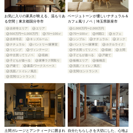
お気に入りの家具が映える、温もりあ
ベージュトーンが優しいナチュラル＆
る空間｜東京都国分寺市
カフェ風リノベ｜埼玉県新座市
吉祥寺エリア
エリア
1,000万円〜2,000万円
500万円〜1,000万円
70〜100㎡
70〜100㎡
R開口
カフェ
吉祥寺店
キッズルーム
シンプル
ナチュラル
ヌック
ナチュラル
パントリー/家事室
パントリー/家事室
ホテルライク
リビング
ヴィンテージ
中古買ってリノベ
収納
土間
中古買ってリノベ
収納
子どもが遊べる
戸建て
子どもが遊べる
家事ラク間取り
板橋エリア
板橋店
戸建て
書斎/ワークスペース
洗面／トイレ／風呂
洗面／トイレ／風呂
玄関/エントランス
玄関/エントランス
土間ガレージとアンティークに囲まれ
自分たちらしさを大切にした、心地よ