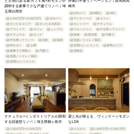
と土間のある家カフェ風×和モダンが
外風の平屋リノベーション｜群馬県高
調和する家事ラクな戸建てリノベ｜埼
崎市
玉県白岡市
100㎡〜
R開口
WIC
1,000万円〜2,000万円
100㎡〜
アンティーク
カフェ
さいたまエリア
さいたま宮原店
カントリー
ナチュラル
アウトドア
カフェ
シンプル
ブルックリン
中古買ってリノベ
ナチュラル
ヌック
収納
室内窓
戸建て
中古買ってリノベ
北欧
収納
洗面／トイレ／風呂
和モダン
土間
玄関/エントランス
群馬エリア
家事ラク間取り
戸建て
高崎店
洗面／トイレ／風呂
玄関/エントランス
ナチュラル×インダストリアルが調和
梁と光が映える、ヴィンテージモダン
する回遊型リノベ｜埼玉県鶴ヶ島市
なLDK
1,000万円〜2,000万円
小上がり
1,000万円〜2,000万円