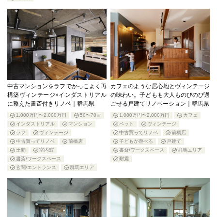
中古マンションをラフでかっこよく再
カフェのような居心地とヴィンテージ
構築ヴィンテージ×インダストリアル
の味わい。子どもも大人ものびのび過
に整えた書斎付きリノベ｜群馬県
ごせる戸建てリノベーション｜群馬県
1,000万円〜2,000万円
50〜70㎡
1,000万円〜2,000万円
カフェ
インダストリアル
マンション
ペット
ヴィンテージ
ラフ
ヴィンテージ
中古買ってリノベ
前橋店
中古買ってリノベ
前橋店
子どもが遊べる
戸建て
土間
室内窓
書斎/ワークスペース
群馬エリア
書斎/ワークスペース
耐震
玄関/エントランス
群馬エリア