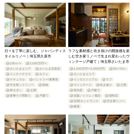
日々を丁寧に楽しむ、ジャパンディス
ラフな素材感と吹き抜けの開放感を楽
タイルリノベ｜埼玉県久喜市
しむ空き家リノベで生まれ変わったヴ
ィンテージ戸建て｜埼玉県さいたま市
100㎡〜
2,000万円〜
さいたまエリア
さいたま宮原店
1,000万円〜2,000万円
50〜70㎡
インナーテラス
カフェ
さいたまエリア
ナチュラル
パントリー/家事室
インダストリアル
ラフ
中古買ってリノベ
収納
ヴィンテージ
吹き抜け
土間
和モダン
土間
室内窓
戸建て
家事ラク間取り
戸建て
洗面／トイレ／風呂
浦和店
玄関/エントランス
空き家リノベ
耐震