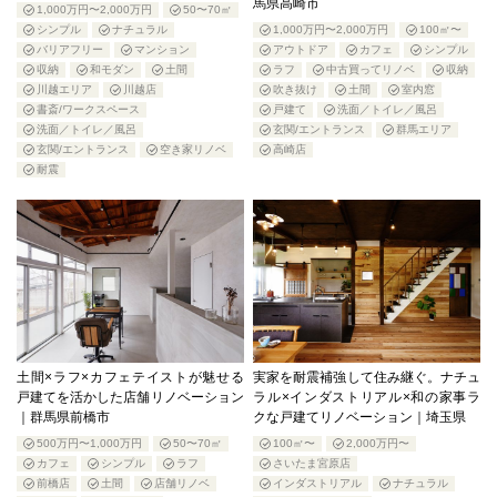
馬県高崎市
1,000万円〜2,000万円
50〜70㎡
シンプル
ナチュラル
1,000万円〜2,000万円
100㎡〜
バリアフリー
マンション
アウトドア
カフェ
シンプル
収納
和モダン
土間
ラフ
中古買ってリノベ
収納
川越エリア
川越店
吹き抜け
土間
室内窓
書斎/ワークスペース
戸建て
洗面／トイレ／風呂
洗面／トイレ／風呂
玄関/エントランス
群馬エリア
玄関/エントランス
空き家リノベ
高崎店
耐震
土間×ラフ×カフェテイストが魅せる
実家を耐震補強して住み継ぐ。ナチュ
戸建てを活かした店舗リノベーション
ラル×インダストリアル×和の家事ラ
｜群馬県前橋市
クな戸建てリノベーション｜埼玉県
500万円〜1,000万円
50〜70㎡
100㎡〜
2,000万円〜
カフェ
シンプル
ラフ
さいたま宮原店
前橋店
土間
店舗リノベ
インダストリアル
ナチュラル