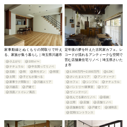
家事動線とぬくもりの間取りで叶え
定年後の夢を叶えた古民家カフェ。レ
る、家族が集う暮らし｜埼玉県川越市
コードが流れるアンティークな空間で
営む店舗兼住宅リノベ｜埼玉県さいた
小上がり
100㎡〜
ま市
ナチュラル
中古買ってリノベ
北欧
和
和モダン
和室
1,000万円〜2,000万円
LDK
土間
子どもが遊べる
さいたまエリア
アンティーク
家事ラク間取り
川越エリア
カフェ
シンプル
ナチュラル
川越店
戸建て
パントリー/家事室
ラフ
洗面／トイレ／風呂
ヴィンテージ
住んでる家のリノベ
収納
土間
店舗
店舗リノベ
店舗兼住宅
戸建て
浦和店
玄関/エントランス