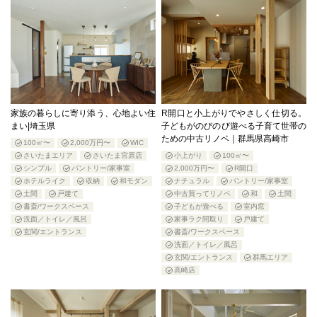
家族の暮らしに寄り添う、心地よい住
R開口と小上がりでやさしく仕切る。
まい|埼玉県
子どもがのびのび遊べる子育て世帯の
ための中古リノベ｜群馬県高崎市
100㎡〜
2,000万円〜
WIC
さいたまエリア
さいたま宮原店
小上がり
100㎡〜
シンプル
パントリー/家事室
2,000万円〜
R開口
ホテルライク
収納
和モダン
ナチュラル
パントリー/家事室
土間
戸建て
中古買ってリノベ
和
土間
書斎/ワークスペース
子どもが遊べる
室内窓
洗面／トイレ／風呂
家事ラク間取り
戸建て
玄関/エントランス
書斎/ワークスペース
洗面／トイレ／風呂
玄関/エントランス
群馬エリア
高崎店