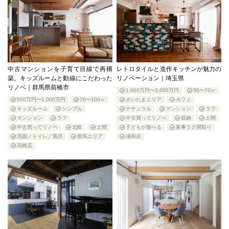
中古マンションを子育て目線で再構
レトロタイルと造作キッチンが魅力の
築。キッズルームと動線にこだわった
リノベーション｜埼玉県
リノベ｜群馬県前橋市
1,000万円〜2,000万円
50〜70㎡
500万円〜1,000万円
70〜100㎡
さいたまエリア
カフェ
キッズルーム
シンプル
ナチュラル
マンション
ラフ
マンション
ラフ
中古買ってリノベ
収納
土間
中古買ってリノベ
北欧
土間
子どもが遊べる
家事ラク間取り
洗面／トイレ／風呂
群馬エリア
浦和店
高崎店