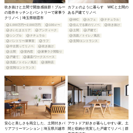
吹き抜けと土間で開放感抜群！ブルー
カフェのように暮らす WICと土間の
の造作キッチンとパントリーで家事ラ
ある戸建てリノベ
クリノベ｜埼玉県朝霞市
WIC
カフェ
ナチュラル
1,000万円〜2,000万円
100㎡〜
住んでる家のリノベ
吹き抜け
さいたまエリア
アンティーク
土間
戸建て
シンプル
ナチュラル
洗面／トイレ／風呂
パントリー/家事室
ラフ
玄関/エントランス
中古買ってリノベ
吹き抜け
土間
室内窓
家事ラク間取り
戸建て
書斎/ワークスペース
洗面／トイレ／風呂
浦和店
玄関/エントランス
安心と美しさを両立した、土間付きバ
アウトドア好きが暮らしやすい家。土
リアフリーマンション｜埼玉県川越市
間と収納が充実した戸建てリノベ｜群