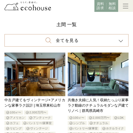
資料
無料
請求
相談
土間 一覧
全てを見る
中古戸建てをヴィンテージ×アメリカ
共働き夫婦に人気！収納たっぷり家事
ンな家事ラク設計 | 埼玉県東松山市
ラク動線のナチュラルモダンな戸建て
リノベ｜群馬県高崎市
100㎡〜
2,000万円〜
アメリカン
アンティーク
100㎡〜
2,000万円〜
LDK
カフェ
パントリー/家事室
シンプル
ナチュラル
リビング
ヴィンテージ
パントリー/家事室
ホテルライク