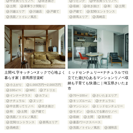
中古買ってリノベ
吹き抜け
リビング
中古買ってリノベ
土間
家事ラク間取り
収納
吹き抜け
和
土間
川越エリア
川越店
戸建て
戸建て
玄関/エントランス
洗面／トイレ／風呂
群馬エリア
高崎店
土間×L字キッチン×ヌックで心地よく
ミッドセンチュリー×ナチュラルで仕
暮らす家｜群馬県甘楽町
立てた遊び心あるマンションリノベ収
納も子育ても快適に｜埼玉県さいたま
小上がり
1,000万円〜2,000万円
市
100㎡〜
WIC
アトリエ
インナーテラス
カフェ
70〜100㎡
さいたまエリア
ナチュラル
ヌック
キッズルーム
ナチュラル
中古買ってリノベ
吹き抜け
マンション
ミッドセンチュリー
和
土間
戸建て
モダン
住んでる家のリノベ
洗面／トイレ／風呂
収納
土間
室内窓
玄関/エントランス
群馬エリア
書斎/ワークスペース
高崎店
洗面／トイレ／風呂
浦和店