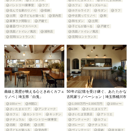
パントリー/家事室
ラフ
カフェ
キッズルーム
住んでる家のリノベ
収納
ホテルライク
モダン
ラフ
土間
子どもが遊べる
室内窓
中古買ってリノベ
和
家事ラク間取り
戸建て
和モダン
土間
書斎/ワークスペース
子どもが遊べる
戸建て
洗面／トイレ／風呂
浦和店
洗面／トイレ／風呂
玄関/エントランス
玄関/エントランス
曲線と黒壁が映える心ときめくカフェ
50年の記憶を受け継ぐ、あたたかな
リノベ｜埼玉県「白兎」
古民家リノベーション｜埼玉県桶川市
100㎡〜
R開口
1,000万円〜2,000万円
100㎡〜
さいたまエリア
アンティーク
LDK
さいたまエリア
カフェ
カントリー
キッチン
さいたま宮原店
アトリエ
ナチュラル
パントリー/家事室
アンティーク
カフェ
北欧
収納
土間
ガレージ
ナチュラル
子どもが遊べる
室内窓
ヴィンテージ
収納
吹き抜け