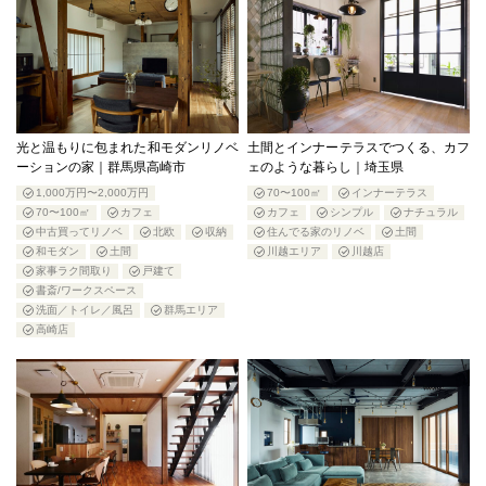
光と温もりに包まれた和モダンリノベ
土間とインナーテラスでつくる、カフ
ーションの家｜群馬県高崎市
ェのような暮らし｜埼玉県
1,000万円〜2,000万円
70〜100㎡
インナーテラス
70〜100㎡
カフェ
カフェ
シンプル
ナチュラル
中古買ってリノベ
北欧
収納
住んでる家のリノベ
土間
和モダン
土間
川越エリア
川越店
家事ラク間取り
戸建て
書斎/ワークスペース
洗面／トイレ／風呂
群馬エリア
高崎店