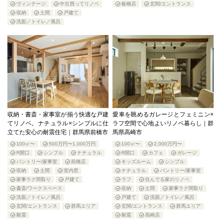
ヴィンテージ
中古買ってリノベ
板橋店
玄関/エントランス
収納
土間
戸建て
洗面／トイレ／風呂
収納・書斎・家事室が揃う快適な戸建
愛車を眺めるガレージとフェミニン×
てリノベ。ナチュラル×シンプルに仕
ラフ空間で心地よいリノベ暮らし｜群
立てた安心の耐震住宅｜群馬県前橋市
馬県高崎市
100㎡〜
500万円〜1,000万円
100㎡〜
2,000万円〜
R開口
シンプル
ナチュラル
R開口
カフェ
ガレージ
パントリー/家事室
前橋店
キッズルーム
シンプル
収納
土間
室内窓
ナチュラル
パントリー/家事室
家事ラク間取り
戸建て
ラフ
住んでる家のリノベ
書斎/ワークスペース
収納
土間
家事ラク間取り
洗面／トイレ／風呂
戸建て
洗面／トイレ／風呂
玄関/エントランス
群馬エリア
玄関/エントランス
群馬エリア
耐震
耐震
高崎店