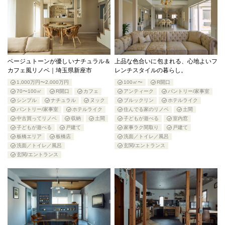
ベージュトーンが優しいナチュラル＆
上品な色合いに包まれる、心地よいフ
カフェ風リノベ｜埼玉県新座市
レンチスタイルの暮らし。
1,000万円〜2,000万円
100㎡〜
R開口
70〜100㎡
R開口
カフェ
アンティーク
パントリー/家事室
シンプル
ナチュラル
ヌック
ブルックリン
ホテルライク
パントリー/家事室
ホテルライク
住んでる家のリノベ
土間
中古買ってリノベ
収納
土間
子どもが遊べる
室内窓
子どもが遊べる
戸建て
家事ラク間取り
戸建て
板橋エリア
板橋店
洗面／トイレ／風呂
洗面／トイレ／風呂
玄関/エントランス
玄関/エントランス