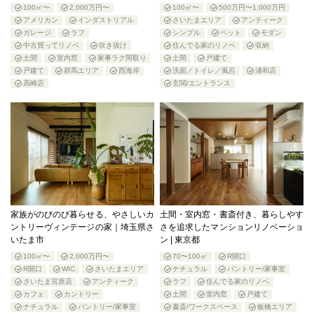
100㎡〜
2,000万円〜
100㎡〜
500万円〜1,000万円
アメリカン
インダストリアル
さいたまエリア
アンティーク
ガレージ
ラフ
シンプル
ペット
モダン
中古買ってリノベ
吹き抜け
住んでる家のリノベ
収納
土間
室内窓
家事ラク間取り
土間
戸建て
戸建て
群馬エリア
西海岸
洗面／トイレ／風呂
浦和店
高崎店
玄関/エントランス
家族がのびのび暮らせる、やさしいカ
土間・室内窓・書斎付き、暮らしやす
ントリーヴィンテージの家｜埼玉県さ
さを追求したマンションリノベーショ
いたま市
ン | 東京都
100㎡〜
2,000万円〜
70〜100㎡
R開口
R開口
WIC
さいたまエリア
ナチュラル
パントリー/家事室
さいたま宮原店
アンティーク
ラフ
住んでる家のリノベ
カフェ
カントリー
土間
室内窓
戸建て
ナチュラル
パントリー/家事室
書斎/ワークスペース
板橋エリア