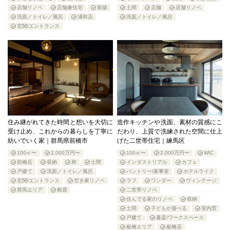
店舗リノベ
店舗兼住宅
新築
土間
店舗
店舗リノベ
洗面／トイレ／風呂
浦和店
洗面／トイレ／風呂
玄関/エントランス
住み継がれてきた時間と想いを大切に
造作キッチンや洗面、素材の質感にこ
受け止め、これからの暮らしを丁寧に
だわり、上質で洗練された空間に仕上
紡いでいく家｜群馬県前橋市
げた二世帯住宅｜練馬区
100㎡〜
2,000万円〜
100㎡〜
2,000万円〜
WIC
前橋店
収納
和
土間
インダストリアル
カフェ
戸建て
洗面／トイレ／風呂
パントリー/家事室
ホテルライク
玄関/エントランス
空き家リノベ
ラフ
ワンダー
ヴィンテージ
群馬エリア
耐震
二世帯リノベ
住んでる家のリノベ
収納
土間
子どもが遊べる
室内窓
戸建て
書斎/ワークスペース
板橋エリア
板橋店