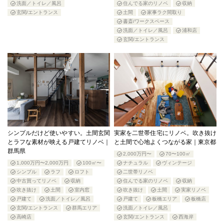
洗面／トイレ／風呂
住んでる家のリノベ
収納
玄関/エントランス
土間
家事ラク間取り
書斎/ワークスペース
洗面／トイレ／風呂
浦和店
玄関/エントランス
シンプルだけど使いやすい。土間玄関
実家を二世帯住宅にリノベ。吹き抜け
とラフな素材が映える戸建てリノベ｜
と土間で心地よくつながる家｜東京都
群馬県
2,000万円〜
70〜100㎡
1,000万円〜2,000万円
100㎡〜
ナチュラル
ヴィンテージ
シンプル
ラフ
ロフト
二世帯リノベ
中古買ってリノベ
収納
住んでる家のリノベ
収納
吹き抜け
土間
室内窓
吹き抜け
土間
実家リノベ
戸建て
洗面／トイレ／風呂
戸建て
板橋エリア
板橋店
玄関/エントランス
群馬エリア
洗面／トイレ／風呂
高崎店
玄関/エントランス
西海岸