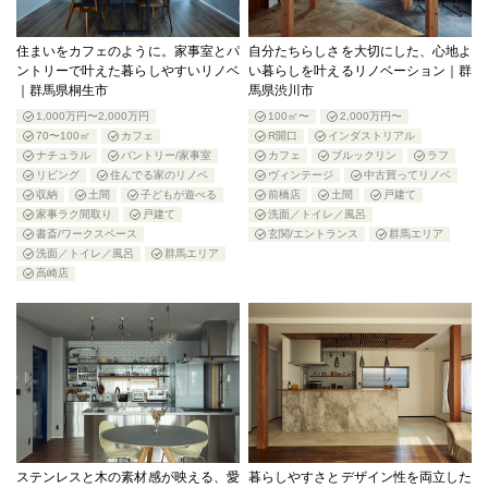
住まいをカフェのように。家事室とパ
自分たちらしさを大切にした、心地よ
ントリーで叶えた暮らしやすいリノベ
い暮らしを叶えるリノベーション｜群
｜群馬県桐生市
馬県渋川市
1,000万円〜2,000万円
100㎡〜
2,000万円〜
70〜100㎡
カフェ
R開口
インダストリアル
ナチュラル
パントリー/家事室
カフェ
ブルックリン
ラフ
リビング
住んでる家のリノベ
ヴィンテージ
中古買ってリノベ
収納
土間
子どもが遊べる
前橋店
土間
戸建て
家事ラク間取り
戸建て
洗面／トイレ／風呂
書斎/ワークスペース
玄関/エントランス
群馬エリア
洗面／トイレ／風呂
群馬エリア
高崎店
ステンレスと木の素材感が映える、愛
暮らしやすさとデザイン性を両立した