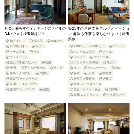
音楽と暮らすヴィンテージスタイルの
築25年の戸建てをフルリノベーショ
DJハウス｜埼玉県越谷市
ン 趣味も仕事も楽しむ住まい｜埼玉
県蕨市
越谷エリア
越谷店
100㎡〜
2,000万円〜
カフェ
1,000万円〜2,000万円
100㎡〜
ナチュラル
ラフ
さいたまエリア
カフェ
ヴィンテージ
シンプル
ナチュラル
住んでる家のリノベ
収納
パントリー/家事室
モダン
土間
子どもが遊べる
室内窓
ラフ
ヴィンテージ
北欧
家事ラク間取り
戸建て
収納
土間
室内窓
書斎/ワークスペース
家事ラク間取り
戸建て
洗面／トイレ／風呂
書斎/ワークスペース
玄関/エントランス
耐震
洗面／トイレ／風呂
浦和店
玄関/エントランス
空き家リノベ