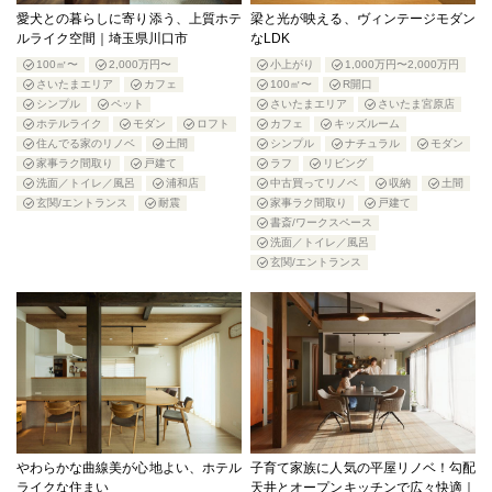
愛犬との暮らしに寄り添う、上質ホテ
梁と光が映える、ヴィンテージモダン
ルライク空間｜埼玉県川口市
なLDK
100㎡〜
2,000万円〜
小上がり
1,000万円〜2,000万円
さいたまエリア
カフェ
100㎡〜
R開口
シンプル
ペット
さいたまエリア
さいたま宮原店
ホテルライク
モダン
ロフト
カフェ
キッズルーム
住んでる家のリノベ
土間
シンプル
ナチュラル
モダン
家事ラク間取り
戸建て
ラフ
リビング
洗面／トイレ／風呂
浦和店
中古買ってリノベ
収納
土間
玄関/エントランス
耐震
家事ラク間取り
戸建て
書斎/ワークスペース
洗面／トイレ／風呂
玄関/エントランス
やわらかな曲線美が心地よい、ホテル
子育て家族に人気の平屋リノベ！勾配
ライクな住まい
天井とオープンキッチンで広々快適｜