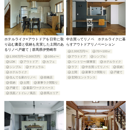
ホテルライク×アウトドアを日常に取
中古買ってリノベ ホテルライクに暮
り込む書斎と収納も充実した土間のあ
らすアウトドアリノベーション
るリノベ戸建て｜群馬県伊勢崎市
2,000万円〜
70〜100㎡
1,000万円〜2,000万円
100㎡〜
アウトドア
シンプル
LDK
アウトドア
カフェ
パントリー/家事室
ホテルライク
シンプル
ナチュラル
ラフ
中古買ってリノベ
収納
ホテルライク
土間
家事ラク間取り
戸建て
住んでる家のリノベ
前橋店
玄関/エントランス
収納
土間
家事ラク間取り
戸建て
書斎/ワークスペース
洗面／トイレ／風呂
群馬エリア