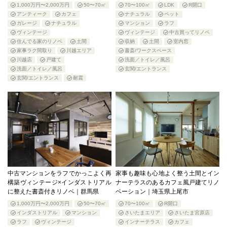
1,000万円〜2,000万円
50〜70㎡
70〜100㎡
LDK
R開口
アンティーク
カフェ
ナチュラル
ペット
ガレージ
ナチュラル
マンション
ラフ
ヴィンテージ
ヴィンテージ
中古買ってリノベ
住んでる家のリノベ
土間
収納
土間
室内窓
家事ラク間取り
川越エリア
書斎/ワークスペース
川越店
戸建て
洗面／トイレ／風呂
洗面／トイレ／風呂
玄関/エントランス
玄関/エントランス
耐震
中古マンションをラフでかっこよく再
家事も趣味も心地よく整う土間とイン
構築ヴィンテージ×インダストリアル
ナーテラスのあるカフェ風戸建てリノ
に整えた書斎付きリノベ｜群馬県
ベーション｜埼玉県上尾市
1,000万円〜2,000万円
50〜70㎡
70〜100㎡
R開口
インダストリアル
マンション
さいたまエリア
さいたま宮原店
ラフ
ヴィンテージ
インナーテラス
カフェ