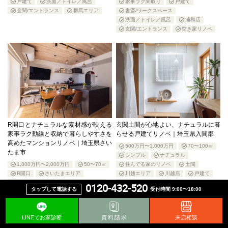
戸建て
洗面／トイレ／風呂
家事ラク間取り
戸建て
玄関/エントランス
群馬エリア
書斎/ワークスペース
洗面／トイレ／風呂
浦和店
玄関/エントランス
空き家リノベ
R開口とナチュラルな素材感が映える
玄関土間が心地よい、ナチュラルに暮
家事ラク動線と収納で暮らしやすさを
らせる戸建てリノベ｜埼玉県入間郡
高めたマンションリノベ｜埼玉県さい
500万円〜1,000万円
70〜100㎡
たま市
シンプル
ナチュラル
1,000万円〜2,000万円
50〜70㎡
住んでる家のリノベ
土間
R開口
さいたまエリア
川越エリア
川越店
戸建て
さいたま宮原店
インナーテラス
玄関/エントランス
0120-432-520
タップして電話する
受付時間 9:00〜18:00
シンプル
ナチュラル
パントリー/家事室
マンション
中古買ってリノベ
収納
土間
LINEでお家診断
資料請求
来店相談
大宮西口店
室内窓