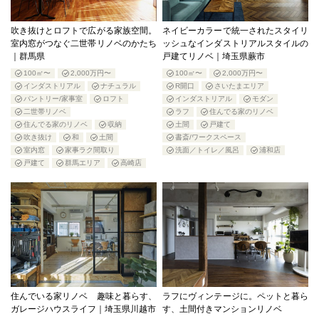
吹き抜けとロフトで広がる家族空間。
ネイビーカラーで統一されたスタイリ
室内窓がつなぐ二世帯リノベのかたち
ッシュなインダストリアルスタイルの
｜群馬県
戸建てリノベ｜埼玉県蕨市
100㎡〜
2,000万円〜
100㎡〜
2,000万円〜
インダストリアル
ナチュラル
R開口
さいたまエリア
パントリー/家事室
ロフト
インダストリアル
モダン
二世帯リノベ
ラフ
住んでる家のリノベ
住んでる家のリノベ
収納
土間
戸建て
吹き抜け
和
土間
書斎/ワークスペース
室内窓
家事ラク間取り
洗面／トイレ／風呂
浦和店
戸建て
群馬エリア
高崎店
住んでいる家リノベ 趣味と暮らす、
ラフにヴィンテージに。ペットと暮ら
ガレージハウスライフ｜埼玉県川越市
す、土間付きマンションリノベ