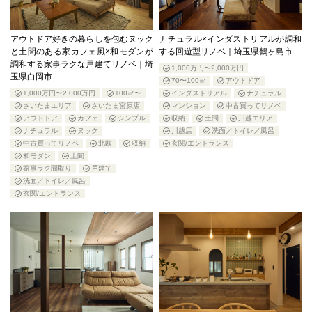
アウトドア好きの暮らしを包むヌック
ナチュラル×インダストリアルが調和
と土間のある家カフェ風×和モダンが
する回遊型リノベ｜埼玉県鶴ヶ島市
調和する家事ラクな戸建てリノベ｜埼
1,000万円〜2,000万円
玉県白岡市
70〜100㎡
アウトドア
1,000万円〜2,000万円
100㎡〜
インダストリアル
ナチュラル
さいたまエリア
さいたま宮原店
マンション
中古買ってリノベ
アウトドア
カフェ
シンプル
収納
土間
川越エリア
ナチュラル
ヌック
川越店
洗面／トイレ／風呂
中古買ってリノベ
北欧
収納
玄関/エントランス
和モダン
土間
家事ラク間取り
戸建て
洗面／トイレ／風呂
玄関/エントランス