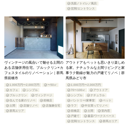
洗面／トイレ／風呂
玄関/エントランス
ヴィンテージの風合いで魅せる土間の
アウトドアもペットも思いきり楽しめ
ある店舗併用住宅。ブルックリン×カ
る家。ナチュラルな土間リビングと家
フェスタイルのリノベーション｜群馬
事ラク動線が魅力の戸建てリノベ｜群
県前橋市
馬県みどり市
1,000万円〜2,000万円
〜50㎡
1,000万円〜2,000万円
カフェ
シンプル
70〜100㎡
アウトドア
ブルックリン
ヴィンテージ
シンプル
ナチュラル
住んでる家のリノベ
前橋店
パントリー/家事室
ペット
土間
店舗リノベ
店舗兼住宅
ラフ
中古買ってリノベ
群馬エリア
前橋店
土間
室内窓
戸建て
書斎/ワークスペース
玄関/エントランス
群馬エリア