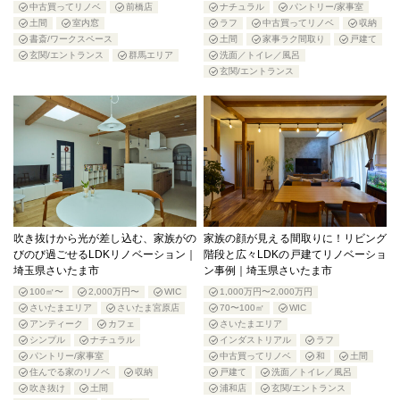
中古買ってリノベ
前橋店
ナチュラル
パントリー/家事室
土間
室内窓
ラフ
中古買ってリノベ
収納
書斎/ワークスペース
土間
家事ラク間取り
戸建て
玄関/エントランス
群馬エリア
洗面／トイレ／風呂
玄関/エントランス
吹き抜けから光が差し込む、家族がの
家族の顔が見える間取りに！リビング
びのび過ごせるLDKリノベーション｜
階段と広々LDKの戸建てリノベーショ
埼玉県さいたま市
ン事例｜埼玉県さいたま市
100㎡〜
2,000万円〜
WIC
1,000万円〜2,000万円
さいたまエリア
さいたま宮原店
70〜100㎡
WIC
アンティーク
カフェ
さいたまエリア
シンプル
ナチュラル
インダストリアル
ラフ
パントリー/家事室
中古買ってリノベ
和
土間
住んでる家のリノベ
収納
戸建て
洗面／トイレ／風呂
吹き抜け
土間
浦和店
玄関/エントランス