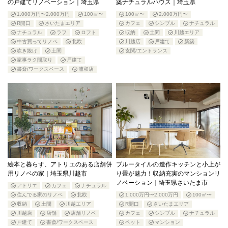
の戸建てリノベーション｜埼玉県
築ナチュラルハウス｜埼玉県
1,000万円〜2,000万円
100㎡〜
100㎡〜
2,000万円〜
R開口
さいたまエリア
カフェ
シンプル
ナチュラル
ナチュラル
ラフ
ロフト
収納
土間
川越エリア
中古買ってリノベ
北欧
川越店
戸建て
新築
吹き抜け
土間
玄関/エントランス
家事ラク間取り
戸建て
書斎/ワークスペース
浦和店
絵本と暮らす、アトリエのある店舗併
ブルータイルの造作キッチンと小上が
用リノベの家｜埼玉県川越市
り畳が魅力！収納充実のマンションリ
ノベーション｜埼玉県さいたま市
アトリエ
カフェ
ナチュラル
住んでる家のリノベ
北欧
1,000万円〜2,000万円
100㎡〜
収納
土間
川越エリア
R開口
さいたまエリア
川越店
店舗
店舗リノベ
カフェ
シンプル
ナチュラル
戸建て
書斎/ワークスペース
ペット
マンション