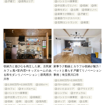
戸建て
群馬エリア
パントリー/家事室
中古買ってリノベ
収納
和
和モダン
土間
実家リノベ
家事ラク間取り
戸建て
書斎/ワークスペース
玄関/エントランス
耐震
収納力と遊び心を両立した家。古民家
家事ラク動線とカラフル収納が魅力！
カフェ風×室内窓×キッズルームのあ
ペットと暮らす戸建てリノベーション
る和モダンリノベーション｜群馬県渋
事例｜埼玉県川口市
川市
1,000万円〜2,000万円
1,000万円〜2,000万円
100㎡〜
70〜100㎡
R開口
カフェ
キッズルーム
さいたまエリア
アウトドア
パントリー/家事室
シンプル
ナチュラル
中古買ってリノベ
前橋店
パントリー/家事室
ペット
収納
和
土間
室内窓
ポップ
収納
土間