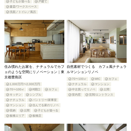
子どもが遊べる
戸建て
書斎/ワークスペース
洗面／トイレ／風呂
住み慣れたお家を、ナチュラルでカフ
自然素材でつくる カフェ風ナチュラ
ェのような空間にリノベーション｜東
ルマンションリノベ
京都豊島区
70〜100㎡
WIC
カフェ
1,000万円〜2,000万円
ナチュラル
マンション
70〜100㎡
R開口
カフェ
中古買ってリノベ
土間
キッチン
シンプル
室内窓
玄関/エントランス
ナチュラル
パントリー/家事室
マンション
住んでる家のリノベ
収納
土間
子どもが遊べる
板橋エリア
板橋店