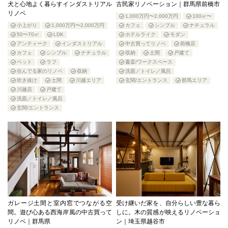
犬と心地よく暮らすインダストリアル
古民家リノベーション｜群馬県前橋市
リノベ
1,000万円〜2,000万円
100㎡〜
小上がり
1,000万円〜2,000万円
カフェ
シンプル
ナチュラル
50〜70㎡
LDK
ホテルライク
モダン
アンティーク
インダストリアル
中古買ってリノベ
前橋店
カフェ
シンプル
ナチュラル
収納
土間
戸建て
ペット
ラフ
書斎/ワークスペース
住んでる家のリノベ
収納
洗面／トイレ／風呂
吹き抜け
土間
川越エリア
玄関/エントランス
群馬エリア
川越店
戸建て
洗面／トイレ／風呂
玄関/エントランス
ガレージ土間と室内窓でつながる空
受け継いだ家を、自分らしい豊な暮ら
間。遊び心ある西海岸風の中古買って
しに。木の質感が映えるリノベーショ
リノベ｜群馬県
ン｜埼玉県越谷市