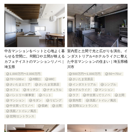
中古マンションをペットと心地よく暮
室内窓と土間で光と広がりを演出。イ
らせる空間に。R開口や土間が映える
ンダストリアル×ホテルライクに整え
カフェテイストのマンションリノベ｜
た中古マンションの住まい｜埼玉県桶
埼玉県
川市
1,000万円〜2,000万円
500万円〜1,000万円
50〜70㎡
70〜100㎡
R開口
WIC
さいたま宮原店
さいたまエリア
さいたま宮原店
インダストリアル
シンプル
カフェ
キッチン
ナチュラル
ホテルライク
マンション
パントリー/家事室
ペット
ラフ
中古買ってリノベ
土間
マンション
モダン
リビング
室内窓
洗面／トイレ／風呂
中古買ってリノベ
収納
土間
玄関/エントランス
洗面／トイレ／風呂
玄関/エントランス