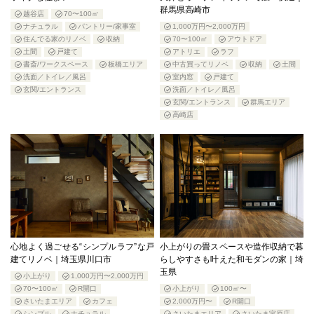
群馬県高崎市
越谷店
70〜100㎡
ナチュラル
パントリー/家事室
1,000万円〜2,000万円
住んでる家のリノベ
収納
70〜100㎡
アウトドア
土間
戸建て
アトリエ
ラフ
書斎/ワークスペース
板橋エリア
中古買ってリノベ
収納
土間
洗面／トイレ／風呂
室内窓
戸建て
玄関/エントランス
洗面／トイレ／風呂
玄関/エントランス
群馬エリア
高崎店
心地よく過ごせる“シンプルラフ”な戸
小上がりの畳スペースや造作収納で暮
建てリノベ｜埼玉県川口市
らしやすさも叶えた和モダンの家｜埼
玉県
小上がり
1,000万円〜2,000万円
70〜100㎡
R開口
小上がり
100㎡〜
さいたまエリア
カフェ
2,000万円〜
R開口
シンプル
ナチュラル
さいたまエリア
さいたま宮原店