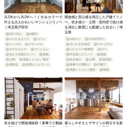
2LDKから3LDKへ！くすみカラーで
開放感と安心感を両立した戸建てリノ
叶える大人かわいいマンションリノベ
ベ。吹き抜け・土間・室内窓で抜け感
｜埼玉県戸田市
を演出し耐震にも配慮した住まい｜埼
玉県
50〜70㎡
R開口
さいたまエリア
カフェ
100㎡〜
2,000万円〜
シンプル
ナチュラル
さいたま宮原店
ナチュラル
ホテルライク
マンション
パントリー/家事室
ラフ
住んでる家のリノベ
収納
中古買ってリノベ
収納
土間
洗面／トイレ／風呂
吹き抜け
土間
室内窓
浦和店
玄関/エントランス
家事ラク間取り
戸建て
洗面／トイレ／風呂
耐震
吹き抜けで開放感抜群！家事ラク動線
暮らしやすさとデザインが両立する新