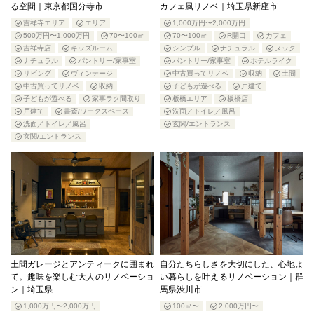
る空間｜東京都国分寺市
カフェ風リノベ｜埼玉県新座市
吉祥寺エリア
エリア
1,000万円〜2,000万円
500万円〜1,000万円
70〜100㎡
70〜100㎡
R開口
カフェ
吉祥寺店
キッズルーム
シンプル
ナチュラル
ヌック
ナチュラル
パントリー/家事室
パントリー/家事室
ホテルライク
リビング
ヴィンテージ
中古買ってリノベ
収納
土間
中古買ってリノベ
収納
子どもが遊べる
戸建て
子どもが遊べる
家事ラク間取り
板橋エリア
板橋店
戸建て
書斎/ワークスペース
洗面／トイレ／風呂
洗面／トイレ／風呂
玄関/エントランス
玄関/エントランス
土間ガレージとアンティークに囲まれ
自分たちらしさを大切にした、心地よ
て。趣味を楽しむ大人のリノベーショ
い暮らしを叶えるリノベーション｜群
ン｜埼玉県
馬県渋川市
1,000万円〜2,000万円
100㎡〜
2,000万円〜