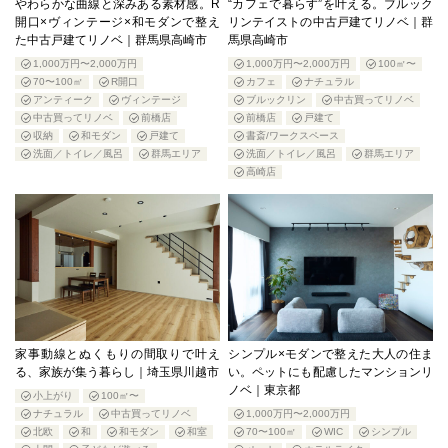
やわらかな曲線と深みある素材感。R
“カフェで暮らす”を叶える。ブルック
開口×ヴィンテージ×和モダンで整え
リンテイストの中古戸建てリノベ｜群
た中古戸建てリノベ｜群馬県高崎市
馬県高崎市
1,000万円〜2,000万円
1,000万円〜2,000万円
100㎡〜
70〜100㎡
R開口
カフェ
ナチュラル
アンティーク
ヴィンテージ
ブルックリン
中古買ってリノベ
中古買ってリノベ
前橋店
前橋店
戸建て
収納
和モダン
戸建て
書斎/ワークスペース
洗面／トイレ／風呂
群馬エリア
洗面／トイレ／風呂
群馬エリア
高崎店
家事動線とぬくもりの間取りで叶え
シンプル×モダンで整えた大人の住ま
る、家族が集う暮らし｜埼玉県川越市
い。ペットにも配慮したマンションリ
ノベ｜東京都
小上がり
100㎡〜
ナチュラル
中古買ってリノベ
1,000万円〜2,000万円
北欧
和
和モダン
和室
70〜100㎡
WIC
シンプル