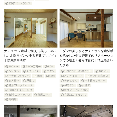
玄関/エントランス
ナチュラル素材で整える美しい暮ら
モダンの美しさとナチュラルな素材感
し。北欧モダンな中古戸建てリノベ」
を活かした中古戸建てのリノベーショ
｜群馬県高崎市
ンで心地よく暮らす家に｜埼玉県さい
たま市
100㎡〜
2,000万円〜
LDK
シンプル
ナチュラル
モダン
1,000万円〜2,000万円
100㎡〜
中古買ってリノベ
北欧
収納
さいたまエリア
さいたま宮原店
吹き抜け
戸建て
ナチュラル
中古買ってリノベ
書斎/ワークスペース
和モダン
戸建て
洗面／トイレ／風呂
洗面／トイレ／風呂
玄関/エントランス
群馬エリア
玄関/エントランス
高崎店