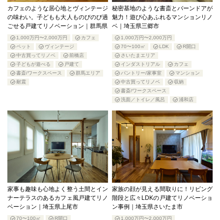
カフェのような居心地とヴィンテージ
秘密基地のような書斎とバーンドアが
の味わい。子どもも大人ものびのび過
魅力！遊び心あふれるマンションリノ
ごせる戸建てリノベーション｜群馬県
ベ｜埼玉県三郷市
1,000万円〜2,000万円
カフェ
1,000万円〜2,000万円
ペット
ヴィンテージ
70〜100㎡
LDK
R開口
中古買ってリノベ
前橋店
さいたまエリア
子どもが遊べる
戸建て
インダストリアル
カフェ
書斎/ワークスペース
群馬エリア
パントリー/家事室
マンション
耐震
中古買ってリノベ
収納
書斎/ワークスペース
洗面／トイレ／風呂
浦和店
家事も趣味も心地よく整う土間とイン
家族の顔が見える間取りに！リビング
ナーテラスのあるカフェ風戸建てリノ
階段と広々LDKの戸建てリノベーショ
ベーション｜埼玉県上尾市
ン事例｜埼玉県さいたま市
70〜100㎡
R開口
1,000万円〜2,000万円