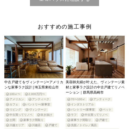
おすすめの施工事例
中古戸建てをヴィンテージ×アメリカ
美容師夫婦が叶えた、ヴィンテージ素
ンな家事ラク設計 | 埼玉県東松山市
材と家事ラク設計の中古戸建てリノベ
ーション｜群馬県高崎市
100㎡〜
2,000万円〜
アメリカン
アンティーク
70〜100㎡
アンティーク
カフェ
パントリー/家事室
インダストリアル
リビング
ヴィンテージ
パントリー/家事室
ペット
中古買ってリノベ
吹き抜け
ラフ
中古買ってリノベ
土間
家事ラク間取り
家事ラク間取り
戸建て
川越エリア
川越店
戸建て
洗面／トイレ／風呂