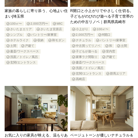
家族の暮らしに寄り添う、心地よい住
R開口と小上がりでやさしく仕切る。
まい|埼玉県
子どもがのびのび遊べる子育て世帯の
ための中古リノベ｜群馬県高崎市
100㎡〜
2,000万円〜
WIC
さいたまエリア
さいたま宮原店
小上がり
100㎡〜
シンプル
パントリー/家事室
2,000万円〜
R開口
ホテルライク
収納
和モダン
ナチュラル
パントリー/家事室
土間
戸建て
中古買ってリノベ
和
土間
書斎/ワークスペース
子どもが遊べる
室内窓
洗面／トイレ／風呂
家事ラク間取り
戸建て
玄関/エントランス
書斎/ワークスペース
洗面／トイレ／風呂
玄関/エントランス
群馬エリア
高崎店
お気に入りの家具が映える、温もりあ
ベージュトーンが優しいナチュラル＆