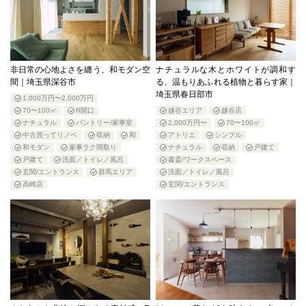
非日常の心地よさを纏う、和モダン空
ナチュラルな木とホワイトが調和す
間｜埼玉県深谷市
る、温もりあふれる植物と暮らす家｜
埼玉県春日部市
1,000万円〜2,000万円
70〜100㎡
R開口
越谷エリア
越谷店
ナチュラル
パントリー/家事室
2,000万円〜
70〜100㎡
中古買ってリノベ
収納
和
アトリエ
シンプル
和モダン
家事ラク間取り
ナチュラル
収納
戸建て
戸建て
洗面／トイレ／風呂
書斎/ワークスペース
玄関/エントランス
群馬エリア
洗面／トイレ／風呂
高崎店
玄関/エントランス