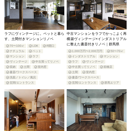
ラフにヴィンテージに。ペットと暮ら
中古マンションをラフでかっこよく再
す、土間付きマンションリノベ
構築ヴィンテージ×インダストリアル
に整えた書斎付きリノベ｜群馬県
70〜100㎡
LDK
R開口
ナチュラル
ペット
1,000万円〜2,000万円
50〜70㎡
マンション
ラフ
インダストリアル
マンション
ヴィンテージ
中古買ってリノベ
ラフ
ヴィンテージ
収納
土間
室内窓
中古買ってリノベ
前橋店
書斎/ワークスペース
土間
室内窓
洗面／トイレ／風呂
書斎/ワークスペース
玄関/エントランス
玄関/エントランス
群馬エリア