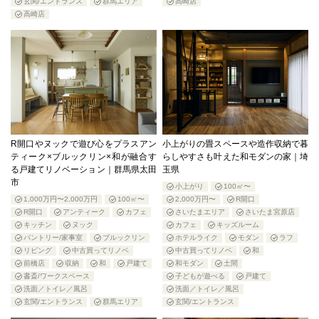
玄関/エントランス
群馬エリア
高崎店
高崎店
R開口やヌックで遊び心をプラスアン
小上がりの畳スペースや造作収納で暮
ティーク×ブルックリン×和が融合す
らしやすさも叶えた和モダンの家｜埼
る戸建てリノベーション｜群馬県太田
玉県
市
小上がり
100㎡〜
1,000万円〜2,000万円
100㎡〜
2,000万円〜
R開口
R開口
アンティーク
カフェ
さいたまエリア
さいたま宮原店
キッチン
ヌック
カフェ
キッズルーム
パントリー/家事室
ブルックリン
ホテルライク
モダン
ラフ
リビング
中古買ってリノベ
中古買ってリノベ
和
前橋店
収納
和
戸建て
和モダン
土間
書斎/ワークスペース
子どもが遊べる
戸建て
洗面／トイレ／風呂
洗面／トイレ／風呂
玄関/エントランス
群馬エリア
玄関/エントランス