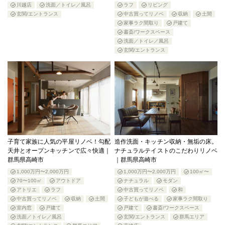
川越店
洗面／トイレ／風呂
ラフ
リビング
玄関/エントランス
中古買ってリノベ
収納
土間
家事ラク間取り
戸建て
書斎/ワークスペース
洗面／トイレ／風呂
玄関/エントランス
子育て家族に人気の平屋リノベ！勾配
造作洗面・キッチン収納・無垢の床。
天井とオープンキッチンで広々快適｜
ナチュラルテイストのこだわりリノベ
群馬県高崎市
｜群馬県高崎市
1,000万円〜2,000万円
1,000万円〜2,000万円
100㎡〜
70〜100㎡
アウトドア
ナチュラル
モダン
アトリエ
ラフ
中古買ってリノベ
和
中古買ってリノベ
収納
土間
子どもが遊べる
家事ラク間取り
室内窓
戸建て
戸建て
書斎/ワークスペース
洗面／トイレ／風呂
玄関/エントランス
群馬エリア