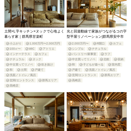
土間×L字キッチン×ヌックで心地よく
光と回遊動線で家族がつながるコの字
暮らす家｜群馬県甘楽町
型平屋リノベーション|群馬県安中市
小上がり
1,000万円〜2,000万円
2,000万円〜
R開口
カフェ
100㎡〜
WIC
アトリエ
シンプル
ナチュラル
インナーテラス
カフェ
パントリー/家事室
ラフ
ナチュラル
ヌック
中古買ってリノベ
北欧
収納
中古買ってリノベ
吹き抜け
和
子どもが遊べる
室内窓
和
土間
戸建て
戸建て
洗面／トイレ／風呂
洗面／トイレ／風呂
玄関/エントランス
群馬エリア
玄関/エントランス
群馬エリア
高崎店
高崎店