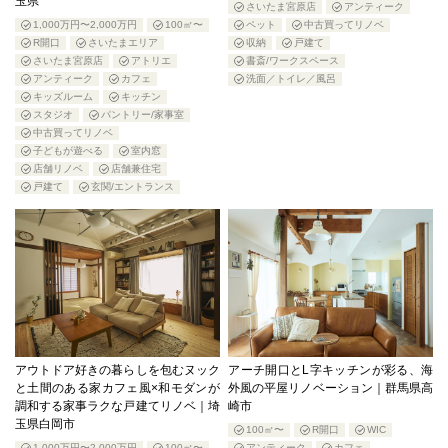
玉県
さいたま宮原店
アンティーク
1,000万円〜2,000万円
100㎡〜
ペット
中古買ってリノベ
R開口
さいたまエリア
収納
戸建て
さいたま宮原店
アトリエ
書斎/ワークスペース
アンティーク
カフェ
洗面／トイレ／風呂
キッズルーム
キッチン
スタジオ
パントリー/家事室
中古買ってリノベ
子どもが遊べる
室内窓
店舗リノベ
店舗兼住宅
戸建て
玄関/エントランス
アウトドア好きの暮らしを包むヌック
アーチ開口とL字キッチンが彩る、海
と土間のある家カフェ風×和モダンが
外風の平屋リノベーション｜群馬県高
調和する家事ラクな戸建てリノベ｜埼
崎市
玉県白岡市
100㎡〜
R開口
WIC
1,000万円〜2,000万円
100㎡〜
アンティーク
カフェ