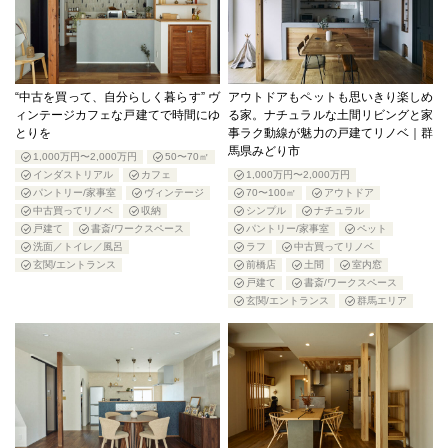
“中古を買って、自分らしく暮らす” ヴ
アウトドアもペットも思いきり楽しめ
ィンテージカフェな戸建てで時間にゆ
る家。ナチュラルな土間リビングと家
とりを
事ラク動線が魅力の戸建てリノベ｜群
馬県みどり市
1,000万円〜2,000万円
50〜70㎡
インダストリアル
カフェ
1,000万円〜2,000万円
パントリー/家事室
ヴィンテージ
70〜100㎡
アウトドア
中古買ってリノベ
収納
シンプル
ナチュラル
戸建て
書斎/ワークスペース
パントリー/家事室
ペット
洗面／トイレ／風呂
ラフ
中古買ってリノベ
玄関/エントランス
前橋店
土間
室内窓
戸建て
書斎/ワークスペース
玄関/エントランス
群馬エリア