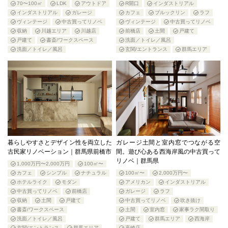
70〜100㎡
LDK
アウトドア
R開口
インダストリアル
インダストリアル
ガレージ
カフェ
ブルックリン
ラフ
ヴィンテージ
中古買ってリノベ
ヴィンテージ
中古買ってリノベ
収納
川越エリア
川越店
前橋店
土間
戸建て
戸建て
書斎/ワークスペース
洗面／トイレ／風呂
洗面／トイレ／風呂
玄関/エントランス
群馬エリア
暮らしやすさとデザイン性を両立した
ガレージ土間と室内窓でつながる空
古民家リノベーション｜群馬県前橋市
間。遊び心ある西海岸風の中古買って
リノベ｜群馬県
1,000万円〜2,000万円
100㎡〜
カフェ
シンプル
ナチュラル
100㎡〜
2,000万円〜
ホテルライク
モダン
アメリカン
インダストリアル
中古買ってリノベ
前橋店
ガレージ
ラフ
収納
土間
戸建て
中古買ってリノベ
吹き抜け
書斎/ワークスペース
土間
室内窓
家事ラク間取り
洗面／トイレ／風呂
戸建て
群馬エリア
西海岸
玄関/エントランス
群馬エリア
高崎店