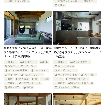
洗面／トイレ／風呂
玄関/エントランス
群馬エリア
高崎店
共働き夫婦に人気！収納たっぷり家事
無機質でかっこいい空間に、機能性と
ラク動線のナチュラルモダンな戸建て
遊び心をプラスしたマンションリノベ
リノベ｜群馬県高崎市
｜埼玉県
100㎡〜
2,000万円〜
LDK
100㎡〜
さいたまエリア
シンプル
ナチュラル
さいたま宮原店
パントリー/家事室
ホテルライク
インダストリアル
リビング
中古買ってリノベ
パントリー/家事室
マンション
収納
吹き抜け
和
土間
ラフ
中古買ってリノベ
戸建て
玄関/エントランス
室内窓
書斎/ワークスペース
群馬エリア
高崎店
洗面／トイレ／風呂