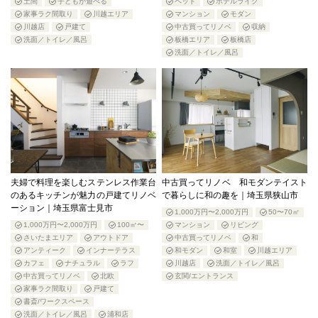
土間
子どもが遊べる
ペット
ホテルライク
家事ラク間取り
川越エリア
マンション
モダン
川越店
戸建て
中古買ってリノベ
収納
洗面／トイレ／風呂
板橋エリア
板橋店
洗面／トイレ／風呂
夫婦で料理を楽しむステンレス作業台
中古買ってリノベ 和モダンテイスト
のあるキッチンが魅力の戸建てリノベ
で暮らしに和の趣を｜埼玉県狭山市
ーション｜埼玉県富士見市
1,000万円〜2,000万円
50〜70㎡
1,000万円〜2,000万円
100㎡〜
マンション
リビング
さいたまエリア
アウトドア
中古買ってリノベ
和
アンティーク
インナーテラス
和モダン
和室
川越エリア
カフェ
ナチュラル
ラフ
川越店
洗面／トイレ／風呂
中古買ってリノベ
北欧
玄関/エントランス
家事ラク間取り
戸建て
書斎/ワークスペース
洗面／トイレ／風呂
浦和店