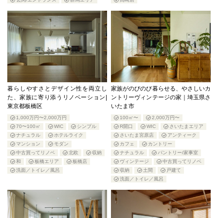
暮らしやすさとデザイン性を両立し
家族がのびのび暮らせる、やさしいカ
た、家族に寄り添うリノベーション|
ントリーヴィンテージの家｜埼玉県さ
東京都板橋区
いたま市
1,000万円〜2,000万円
100㎡〜
2,000万円〜
70〜100㎡
WIC
シンプル
R開口
WIC
さいたまエリア
ナチュラル
ホテルライク
さいたま宮原店
アンティーク
マンション
モダン
カフェ
カントリー
中古買ってリノベ
北欧
収納
ナチュラル
パントリー/家事室
和
板橋エリア
板橋店
ヴィンテージ
中古買ってリノベ
洗面／トイレ／風呂
収納
土間
戸建て
洗面／トイレ／風呂