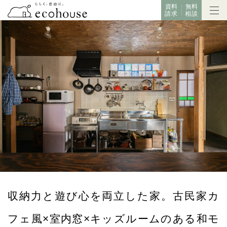
資料
無料
請求
相談
収納力と遊び心を両立した家。古民家カ
フェ風×室内窓×キッズルームのある和モ