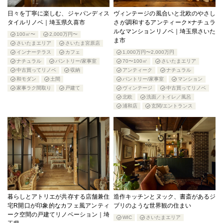
日々を丁寧に楽しむ、ジャパンディス
ヴィンテージの風合いと北欧のやさし
タイルリノベ｜埼玉県久喜市
さが調和するアンティーク×ナチュラ
ルなマンションリノベ｜埼玉県さいた
100㎡〜
2,000万円〜
ま市
さいたまエリア
さいたま宮原店
インナーテラス
カフェ
1,000万円〜2,000万円
ナチュラル
パントリー/家事室
70〜100㎡
さいたまエリア
中古買ってリノベ
収納
アンティーク
ナチュラル
和モダン
土間
パントリー/家事室
マンション
家事ラク間取り
戸建て
ヴィンテージ
中古買ってリノベ
北欧
洗面／トイレ／風呂
浦和店
玄関/エントランス
暮らしとアトリエが共存する店舗兼住
造作キッチンとヌック、書斎があるジ
宅R開口が印象的なカフェ風アンティ
ブリのような世界観の住まい
ーク空間の戸建てリノベーション｜埼
WIC
さいたまエリア