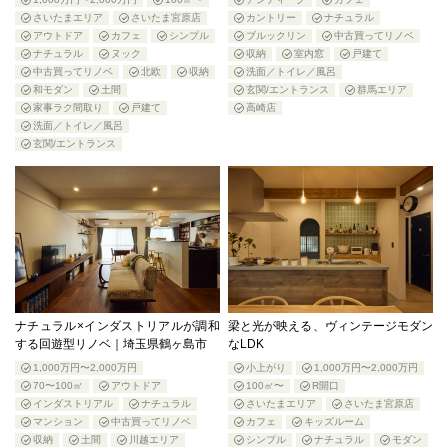
さいたまエリア
さいたま宮原店
カントリー
ナチュラル
アウトドア
カフェ
シンプル
ブルックリン
中古買ってリノベ
ナチュラル
ヌック
収納
室内窓
戸建て
中古買ってリノベ
北欧
収納
洗面／トイレ／風呂
和モダン
土間
玄関/エントランス
群馬エリア
家事ラク間取り
戸建て
高崎店
洗面／トイレ／風呂
玄関/エントランス
ナチュラル×インダストリアルが調和
梁と光が映える、ヴィンテージモダン
する回遊型リノベ｜埼玉県鶴ヶ島市
なLDK
1,000万円〜2,000万円
小上がり
1,000万円〜2,000万円
70〜100㎡
アウトドア
100㎡〜
R開口
インダストリアル
ナチュラル
さいたまエリア
さいたま宮原店
マンション
中古買ってリノベ
カフェ
キッズルーム
収納
土間
川越エリア
シンプル
ナチュラル
モダン