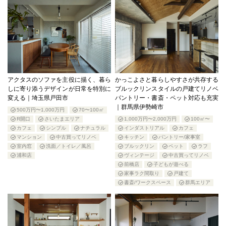
アクタスのソファを主役に描く、暮ら
かっこよさと暮らしやすさが共存する
しに寄り添うデザインが日常を特別に
ブルックリンスタイルの戸建てリノベ
変える｜埼玉県戸田市
パントリー・書斎・ペット対応も充実
｜群馬県伊勢崎市
500万円〜1,000万円
70〜100㎡
R開口
さいたまエリア
1,000万円〜2,000万円
100㎡〜
カフェ
シンプル
ナチュラル
インダストリアル
カフェ
マンション
中古買ってリノベ
キッチン
パントリー/家事室
室内窓
洗面／トイレ／風呂
ブルックリン
ペット
ラフ
浦和店
ヴィンテージ
中古買ってリノベ
前橋店
子どもが遊べる
家事ラク間取り
戸建て
書斎/ワークスペース
群馬エリア