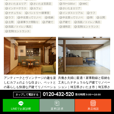
さいたまエリア
さいたま宮原店
70〜100㎡
WIC
インナーテラス
カフェ
さいたまエリア
ナチュラル
パントリー/家事室
インダストリアル
ラフ
ラフ
中古買ってリノベ
収納
中古買ってリノベ
和
土間
土間
家事ラク間取り
戸建て
戸建て
洗面／トイレ／風呂
洗面／トイレ／風呂
浦和店
玄関/エントランス
玄関/エントランス
アンティークとヴィンテージの趣を楽
共働き夫婦に最適！家事動線と収納を
しむカフェのような住まい。ペットと
工夫したナチュラルな戸建てリノベー
の暮らしも快適な戸建てリノベーショ
ション｜埼玉県さいたま市｜埼玉県さ
ン｜埼玉県さいたま市
いたま市
0120-432-520
タップして電話する
受付時間 9:00〜18:00
1,000万円〜2,000万円
100㎡〜
1,000万円〜2,000万円
LDK
さいたまエリア
70〜100㎡
さいたまエリア
さいたま宮原店
アンティーク
カフェ
シンプル
ナチュラル
LINEでお家診断
資料請求
来店相談
カフェ
キッチン
ペット
パントリー/家事室
ラフ