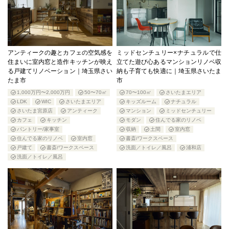
アンティークの趣とカフェの空気感を
ミッドセンチュリー×ナチュラルで仕
住まいに室内窓と造作キッチンが映え
立てた遊び心あるマンションリノベ収
る戸建てリノベーション｜埼玉県さい
納も子育ても快適に｜埼玉県さいたま
たま市
市
1,000万円〜2,000万円
50〜70㎡
70〜100㎡
さいたまエリア
LDK
WIC
さいたまエリア
キッズルーム
ナチュラル
さいたま宮原店
アンティーク
マンション
ミッドセンチュリー
カフェ
キッチン
モダン
住んでる家のリノベ
パントリー/家事室
収納
土間
室内窓
住んでる家のリノベ
室内窓
書斎/ワークスペース
戸建て
書斎/ワークスペース
洗面／トイレ／風呂
浦和店
洗面／トイレ／風呂