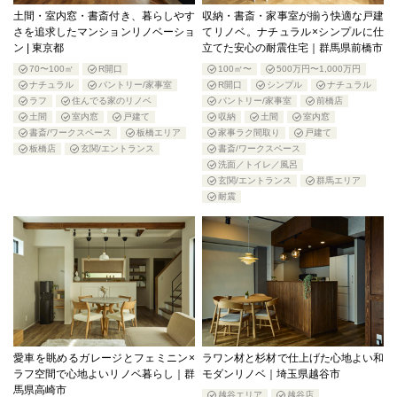
土間・室内窓・書斎付き、暮らしやす
収納・書斎・家事室が揃う快適な戸建
さを追求したマンションリノベーショ
てリノベ。ナチュラル×シンプルに仕
ン | 東京都
立てた安心の耐震住宅｜群馬県前橋市
70〜100㎡
R開口
100㎡〜
500万円〜1,000万円
ナチュラル
パントリー/家事室
R開口
シンプル
ナチュラル
ラフ
住んでる家のリノベ
パントリー/家事室
前橋店
土間
室内窓
戸建て
収納
土間
室内窓
書斎/ワークスペース
板橋エリア
家事ラク間取り
戸建て
板橋店
玄関/エントランス
書斎/ワークスペース
洗面／トイレ／風呂
玄関/エントランス
群馬エリア
耐震
愛車を眺めるガレージとフェミニン×
ラワン材と杉材で仕上げた心地よい和
ラフ空間で心地よいリノベ暮らし｜群
モダンリノベ｜埼玉県越谷市
馬県高崎市
越谷エリア
越谷店