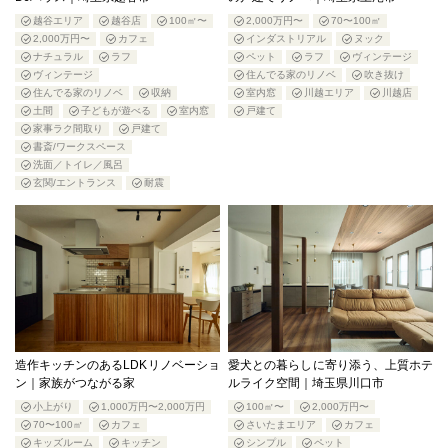
越谷エリア
越谷店
100㎡〜
2,000万円〜
70〜100㎡
2,000万円〜
カフェ
インダストリアル
ヌック
ナチュラル
ラフ
ペット
ラフ
ヴィンテージ
ヴィンテージ
住んでる家のリノベ
吹き抜け
住んでる家のリノベ
収納
室内窓
川越エリア
川越店
土間
子どもが遊べる
室内窓
戸建て
家事ラク間取り
戸建て
書斎/ワークスペース
洗面／トイレ／風呂
玄関/エントランス
耐震
造作キッチンのあるLDKリノベーショ
愛犬との暮らしに寄り添う、上質ホテ
ン｜家族がつながる家
ルライク空間｜埼玉県川口市
小上がり
1,000万円〜2,000万円
100㎡〜
2,000万円〜
70〜100㎡
カフェ
さいたまエリア
カフェ
キッズルーム
キッチン
シンプル
ペット