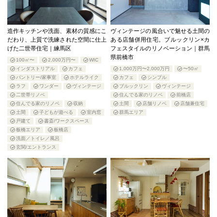
造作キッチンや洗面、素材の質感にこ
ヴィンテージの風合いで魅せる土間の
だわり、上質で洗練された空間に仕上
ある店舗併用住宅。ブルックリン×カ
げた二世帯住宅｜練馬区
フェスタイルのリノベーション｜群馬
県前橋市
100㎡〜
2,000万円〜
WIC
インダストリアル
カフェ
1,000万円〜2,000万円
〜50㎡
パントリー/家事室
ホテルライク
カフェ
シンプル
ラフ
ワンダー
ヴィンテージ
ブルックリン
ヴィンテージ
二世帯リノベ
住んでる家のリノベ
前橋店
住んでる家のリノベ
収納
土間
店舗リノベ
店舗兼住宅
土間
子どもが遊べる
室内窓
群馬エリア
戸建て
書斎/ワークスペース
板橋エリア
板橋店
洗面／トイレ／風呂
玄関/エントランス