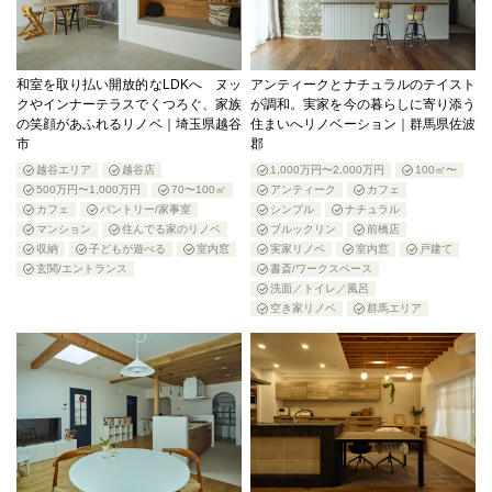
和室を取り払い開放的なLDKへ ヌッ
アンティークとナチュラルのテイスト
クやインナーテラスでくつろぐ、家族
が調和。実家を今の暮らしに寄り添う
の笑顔があふれるリノベ｜埼玉県越谷
住まいへリノベーション｜群馬県佐波
市
郡
越谷エリア
越谷店
1,000万円〜2,000万円
100㎡〜
500万円〜1,000万円
70〜100㎡
アンティーク
カフェ
カフェ
パントリー/家事室
シンプル
ナチュラル
マンション
住んでる家のリノベ
ブルックリン
前橋店
収納
子どもが遊べる
室内窓
実家リノベ
室内窓
戸建て
玄関/エントランス
書斎/ワークスペース
洗面／トイレ／風呂
空き家リノベ
群馬エリア