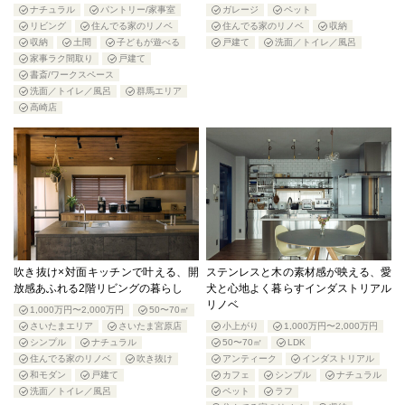
ナチュラル
パントリー/家事室
ガレージ
ペット
リビング
住んでる家のリノベ
住んでる家のリノベ
収納
収納
土間
子どもが遊べる
戸建て
洗面／トイレ／風呂
家事ラク間取り
戸建て
書斎/ワークスペース
洗面／トイレ／風呂
群馬エリア
高崎店
吹き抜け×対面キッチンで叶える、開
ステンレスと木の素材感が映える、愛
放感あふれる2階リビングの暮らし
犬と心地よく暮らすインダストリアル
リノベ
1,000万円〜2,000万円
50〜70㎡
さいたまエリア
さいたま宮原店
小上がり
1,000万円〜2,000万円
シンプル
ナチュラル
50〜70㎡
LDK
住んでる家のリノベ
吹き抜け
アンティーク
インダストリアル
和モダン
戸建て
カフェ
シンプル
ナチュラル
洗面／トイレ／風呂
ペット
ラフ