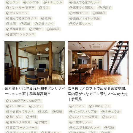
カフェ
シンプル
ナチュラル
住んでる家のリノベ
パントリー/家事室
ラフ
家事ラク間取り
戸建て
ヴィンテージ
板橋エリア
板橋店
住んでる家のリノベ
収納
洗面／トイレ／風呂
土間
店舗
店舗リノベ
空き家リノベ
店舗兼住宅
戸建て
浦和店
玄関/エントランス
光と温もりに包まれた和モダンリノベ
吹き抜けとロフトで広がる家族空間。
ーションの家｜群馬県高崎市
室内窓がつなぐ二世帯リノベのかたち
｜群馬県
1,000万円〜2,000万円
70〜100㎡
カフェ
100㎡〜
2,000万円〜
中古買ってリノベ
北欧
収納
インダストリアル
ナチュラル
和モダン
土間
パントリー/家事室
ロフト
家事ラク間取り
戸建て
二世帯リノベ
書斎/ワークスペース
住んでる家のリノベ
収納
洗面／トイレ／風呂
群馬エリア
吹き抜け
和
土間