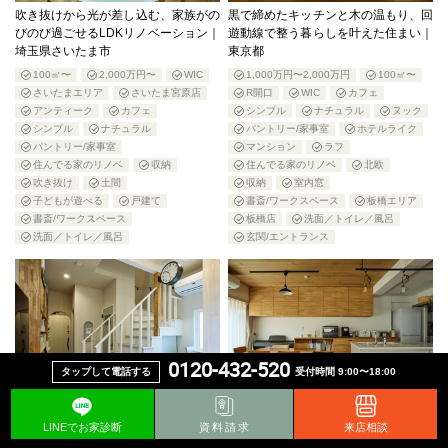
吹き抜けから光が差し込む、家族がの
黒で締めたキッチンと木の温もり、回
びのび過ごせるLDKリノベーション｜
遊動線で整う暮らしを叶えた住まい｜
埼玉県さいたま市
東京都
100㎡〜
2,000万円〜
WIC
1,000万円〜2,000万円
100㎡〜
さいたまエリア
さいたま宮原店
R開口
WIC
カフェ
アンティーク
カフェ
シンプル
ナチュラル
ヌック
シンプル
ナチュラル
パントリー/家事室
ホテルライク
パントリー/家事室
マンション
ラフ
住んでる家のリノベ
収納
住んでる家のリノベ
北欧
吹き抜け
土間
収納
室内窓
子どもが遊べる
戸建て
書斎/ワークスペース
板橋エリア
書斎/ワークスペース
板橋店
洗面／トイレ／風呂
洗面／トイレ／風呂
玄関/エントランス
0120-432-520
タップして電話する
受付時間 9:00〜18:00
アンティークとホテルライクが共存。
住み慣れたお家を、ナチュラルでカフ
LINEでお家診断
資料請求
来店相談
ペットも子どもものびのび暮らせる戸
ェのような空間にリノベーション｜東