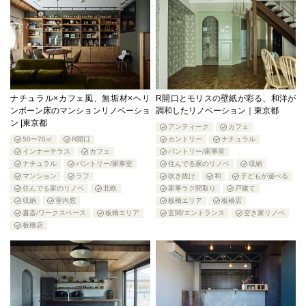
ナチュラル×カフェ風、無垢材×ヘリ
R開口とモリスの壁紙が彩る、和洋が
ンボーン床のマンションリノベーショ
調和したリノベーション｜東京都
ン |東京都
アンティーク
カフェ
50〜70㎡
R開口
カントリー
ナチュラル
インナーテラス
カフェ
パントリー/家事室
ナチュラル
パントリー/家事室
住んでる家のリノベ
収納
マンション
ラフ
吹き抜け
和
子どもが遊べる
住んでる家のリノベ
北欧
家事ラク間取り
戸建て
収納
室内窓
板橋エリア
板橋店
書斎/ワークスペース
板橋エリア
玄関/エントランス
空き家リノベ
板橋店