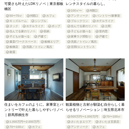
可愛さも叶えたLDKリノベ｜東京都板
レンチスタイルの暮らし。
橋区
100㎡〜
R開口
50〜70㎡
R開口
カフェ
アンティーク
パントリー/家事室
キッズルーム
シンプル
ブルックリン
ホテルライク
ヌック
ホテルライク
ポップ
住んでる家のリノベ
土間
住んでる家のリノベ
収納
子どもが遊べる
室内窓
子どもが遊べる
戸建て
家事ラク間取り
戸建て
書斎/ワークスペース
板橋エリア
洗面／トイレ／風呂
板橋店
洗面／トイレ／風呂
玄関/エントランス
耐震
住まいをカフェのように。家事室とパ
観葉植物と古材が馴染む自分らしく暮
ントリーで叶えた暮らしやすいリノベ
らせるリノベーション｜埼玉県北本市
｜群馬県桐生市
500万円〜1,000万円
70〜100㎡
1,000万円〜2,000万円
さいたまエリア
さいたま宮原店
70〜100㎡
カフェ
アンティーク
カフェ