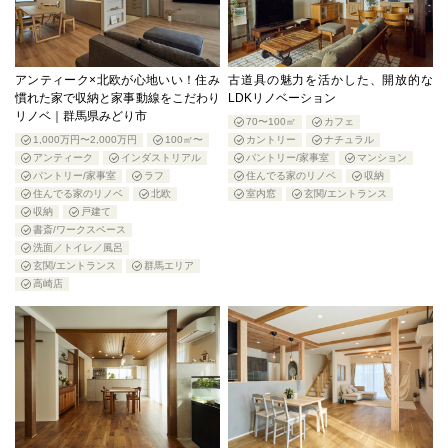
アンティーク×北欧が心地いい！住み
古道具の魅力を活かした、開放的な
慣れた家で収納と家事動線をこだわり
LDKリノベーション
リノベ｜群馬県みどり市
70〜100㎡
カフェ
1,000万円〜2,000万円
100㎡〜
カントリー
ナチュラル
アンティーク
インダストリアル
パントリー/家事室
マンション
パントリー/家事室
ラフ
住んでる家のリノベ
収納
住んでる家のリノベ
北欧
室内窓
玄関/エントランス
収納
戸建て
書斎/ワークスペース
洗面／トイレ／風呂
玄関/エントランス
群馬エリア
高崎店