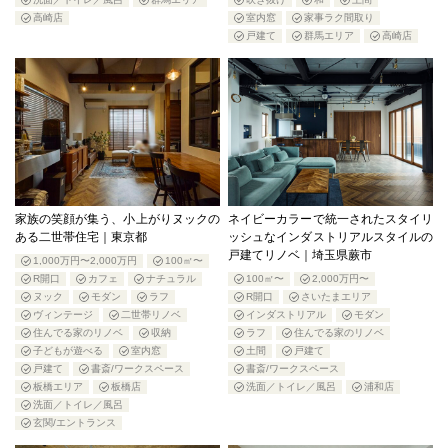
高崎店
室内窓
家事ラク間取り
戸建て
群馬エリア
高崎店
家族の笑顔が集う、小上がりヌックの
ネイビーカラーで統一されたスタイリ
ある二世帯住宅｜東京都
ッシュなインダストリアルスタイルの
戸建てリノベ｜埼玉県蕨市
1,000万円〜2,000万円
100㎡〜
R開口
カフェ
ナチュラル
100㎡〜
2,000万円〜
ヌック
モダン
ラフ
R開口
さいたまエリア
ヴィンテージ
二世帯リノベ
インダストリアル
モダン
住んでる家のリノベ
収納
ラフ
住んでる家のリノベ
子どもが遊べる
室内窓
土間
戸建て
戸建て
書斎/ワークスペース
書斎/ワークスペース
板橋エリア
板橋店
洗面／トイレ／風呂
浦和店
洗面／トイレ／風呂
玄関/エントランス