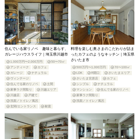
住んでいる家リノベ 趣味と暮らす、
料理を楽しむ奥さまのこだわりが詰ま
ガレージハウスライフ｜埼玉県川越市
ったカフェのようなキッチン｜埼玉県
さいたま市
1,000万円〜2,000万円
50〜70㎡
アンティーク
カフェ
500万円〜1,000万円
70〜100㎡
ガレージ
ナチュラル
LDK
R開口
さいたまエリア
ヴィンテージ
さいたま宮原店
カフェ
住んでる家のリノベ
土間
シンプル
ナチュラル
家事ラク間取り
川越エリア
マンション
住んでる家のリノベ
川越店
戸建て
家事ラク間取り
洗面／トイレ／風呂
洗面／トイレ／風呂
玄関/エントランス
耐震