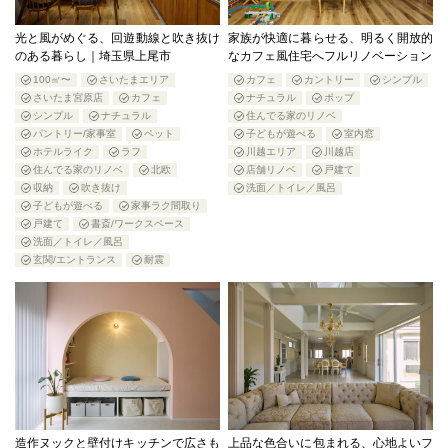
光と風がめぐる、回遊動線と吹き抜け
家族が快適に暮らせる、明るく開放的
のある暮らし｜埼玉県上尾市
なカフェ風住宅へフルリノベーション
100㎡〜
さいたまエリア
カフェ
カントリー
シンプル
さいたま宮原店
カフェ
ナチュラル
ポップ
シンプル
ナチュラル
住んでる家のリノベ
パントリー/家事室
ペット
子どもが遊べる
室内窓
ホテルライク
ラフ
川越エリア
川越店
住んでる家のリノベ
北欧
店舗リノベ
戸建て
収納
吹き抜け
洗面／トイレ／風呂
子どもが遊べる
家事ラク間取り
戸建て
書斎/ワークスペース
洗面／トイレ／風呂
玄関/エントランス
耐震
造作ヌックと壁付けキッチンで広さも
上品な色合いに包まれる、心地よいフ