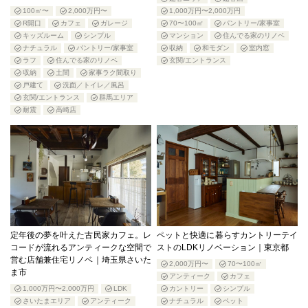
100㎡〜
2,000万円〜
1,000万円〜2,000万円
R開口
カフェ
ガレージ
70〜100㎡
パントリー/家事室
キッズルーム
シンプル
マンション
住んでる家のリノベ
ナチュラル
パントリー/家事室
収納
和モダン
室内窓
ラフ
住んでる家のリノベ
玄関/エントランス
収納
土間
家事ラク間取り
戸建て
洗面／トイレ／風呂
玄関/エントランス
群馬エリア
耐震
高崎店
定年後の夢を叶えた古民家カフェ。レ
ペットと快適に暮らすカントリーテイ
コードが流れるアンティークな空間で
ストのLDKリノベーション｜東京都
営む店舗兼住宅リノベ｜埼玉県さいた
2,000万円〜
70〜100㎡
ま市
アンティーク
カフェ
1,000万円〜2,000万円
LDK
カントリー
シンプル
さいたまエリア
アンティーク
ナチュラル
ペット