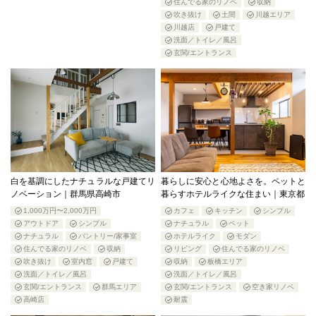
住んでる家のリノベ
収納
吹き抜け
土間
川越エリア
川越店
戸建て
洗面／トイレ／風呂
玄関/エントランス
白を基調にしたナチュラルな戸建てリ
暮らしに安心と心地よさを。ペットと
ノベーション｜群馬県高崎市
暮らすホテルライクな住まい｜東京都
1,000万円〜2,000万円
カフェ
キッチン
シンプル
アウトドア
シンプル
ナチュラル
ペット
ナチュラル
パントリー/家事室
ホテルライク
モダン
住んでる家のリノベ
収納
リビング
住んでる家のリノベ
吹き抜け
室内窓
戸建て
収納
板橋エリア
洗面／トイレ／風呂
洗面／トイレ／風呂
玄関/エントランス
群馬エリア
玄関/エントランス
空き家リノベ
高崎店
耐震