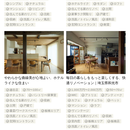
シンプル
ナチュラル
ホテルライク
モダン
ロフト
マンション
リビング
住んでる家のリノベ
土間
住んでる家のリノベ
北欧
家事ラク間取り
戸建て
収納
洗面／トイレ／風呂
洗面／トイレ／風呂
浦和店
玄関/エントランス
玄関/エントランス
耐震
やわらかな曲線美が心地よい、ホテル
毎日の暮らしをもっと楽しくする、快
ライクな住まい
適リノベーション｜埼玉県和光市
越谷店
70〜100㎡
1,000万円〜2,000万円
50〜70㎡
ナチュラル
パントリー/家事室
WIC
アトリエ
アンティーク
住んでる家のリノベ
収納
カフェ
ナチュラル
ペット
土間
戸建て
マンション
ラフ
書斎/ワークスペース
板橋エリア
ヴィンテージ
洗面／トイレ／風呂
住んでる家のリノベ
収納
玄関/エントランス
室内窓
板橋エリア
板橋店
洗面／トイレ／風呂