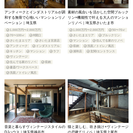
アンティークとインダストリアルが調
素材の風合いを活かした空間ブルック
和する無骨で心地いいマンションリノ
リン×機能性で叶える大人のマンショ
ベーション｜埼玉県
ンリノベ｜埼玉県さいたま市
1,000万円〜2,000万円
1,000万円〜2,000万円
50〜70㎡
70〜100㎡
R開口
さいたまエリア
ブルックリン
さいたまエリア
さいたま宮原店
マンション
住んでる家のリノベ
アンティーク
インダストリアル
収納
洗面／トイレ／風呂
キッチン
マンション
ラフ
浦和店
玄関/エントランス
ヴィンテージ
住んでる家のリノベ
収納
書斎/ワークスペース
洗面／トイレ／風呂
音楽と暮らすヴィンテージスタイルの
猫と楽しむ、吹き抜け×ヴィンテージ
DJハウス｜埼玉県越谷市
の戸建てリノベ｜埼玉県上尾市