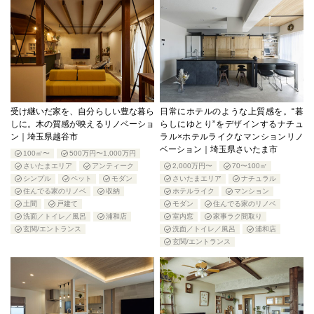
受け継いだ家を、自分らしい豊な暮ら
日常にホテルのような上質感を。“暮
しに。木の質感が映えるリノベーショ
らしにゆとり”をデザインするナチュ
ン｜埼玉県越谷市
ラル×ホテルライクなマンションリノ
ベーション｜埼玉県さいたま市
100㎡〜
500万円〜1,000万円
さいたまエリア
アンティーク
2,000万円〜
70〜100㎡
シンプル
ペット
モダン
さいたまエリア
ナチュラル
住んでる家のリノベ
収納
ホテルライク
マンション
土間
戸建て
モダン
住んでる家のリノベ
洗面／トイレ／風呂
浦和店
室内窓
家事ラク間取り
玄関/エントランス
洗面／トイレ／風呂
浦和店
玄関/エントランス