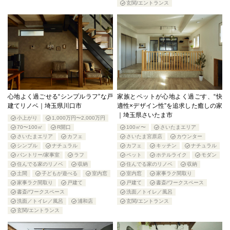
玄関/エントランス
心地よく過ごせる“シンプルラフ”な戸
家族とペットが心地よく過ごす、“快
建てリノベ｜埼玉県川口市
適性×デザイン性”を追求した癒しの家
｜埼玉県さいたま市
小上がり
1,000万円〜2,000万円
70〜100㎡
R開口
100㎡〜
さいたまエリア
さいたまエリア
カフェ
さいたま宮原店
カウンター
シンプル
ナチュラル
カフェ
キッチン
ナチュラル
パントリー/家事室
ラフ
ペット
ホテルライク
モダン
住んでる家のリノベ
収納
住んでる家のリノベ
収納
土間
子どもが遊べる
室内窓
室内窓
家事ラク間取り
家事ラク間取り
戸建て
戸建て
書斎/ワークスペース
書斎/ワークスペース
洗面／トイレ／風呂
洗面／トイレ／風呂
浦和店
玄関/エントランス
玄関/エントランス