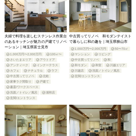
夫婦で料理を楽しむステンレス作業台
中古買ってリノベ 和モダンテイスト
のあるキッチンが魅力の戸建てリノベ
で暮らしに和の趣を｜埼玉県狭山市
ーション｜埼玉県富士見市
1,000万円〜2,000万円
50〜70㎡
1,000万円〜2,000万円
100㎡〜
マンション
リビング
さいたまエリア
アウトドア
中古買ってリノベ
和
アンティーク
インナーテラス
和モダン
和室
川越エリア
カフェ
ナチュラル
ラフ
川越店
洗面／トイレ／風呂
中古買ってリノベ
北欧
玄関/エントランス
家事ラク間取り
戸建て
書斎/ワークスペース
洗面／トイレ／風呂
浦和店
玄関/エントランス