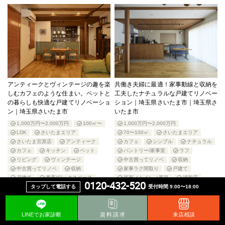
アンティークとヴィンテージの趣を楽
共働き夫婦に最適！家事動線と収納を
しむカフェのような住まい。ペットと
工夫したナチュラルな戸建てリノベー
の暮らしも快適な戸建てリノベーショ
ション｜埼玉県さいたま市｜埼玉県さ
ン｜埼玉県さいたま市
いたま市
1,000万円〜2,000万円
100㎡〜
1,000万円〜2,000万円
LDK
さいたまエリア
70〜100㎡
さいたまエリア
さいたま宮原店
アンティーク
カフェ
シンプル
ナチュラル
カフェ
キッチン
ペット
パントリー/家事室
ラフ
リビング
ヴィンテージ
中古買ってリノベ
収納
中古買ってリノベ
収納
家事ラク間取り
戸建て
戸建て
書斎/ワークスペース
洗面／トイレ／風呂
浦和店
0120-432-520
タップして電話する
受付時間 9:00〜18:00
洗面／トイレ／風呂
玄関/エントランス
LINEでお家診断
資料請求
来店相談