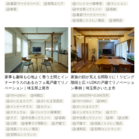
書斎/ワークスペース
群馬エリア
パントリー/家事室
マンション
耐震
中古買ってリノベ
収納
書斎/ワークスペース
洗面／トイレ／風呂
浦和店
家事も趣味も心地よく整う土間とイン
家族の顔が見える間取りに！リビング
ナーテラスのあるカフェ風戸建てリノ
階段と広々LDKの戸建てリノベーショ
ベーション｜埼玉県上尾市
ン事例｜埼玉県さいたま市
70〜100㎡
R開口
1,000万円〜2,000万円
さいたまエリア
さいたま宮原店
70〜100㎡
WIC
インナーテラス
カフェ
さいたまエリア
ナチュラル
パントリー/家事室
インダストリアル
ラフ
ラフ
中古買ってリノベ
収納
中古買ってリノベ
和
土間
土間
家事ラク間取り
戸建て
戸建て
洗面／トイレ／風呂
洗面／トイレ／風呂
浦和店
玄関/エントランス
玄関/エントランス