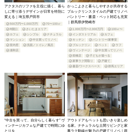
アクタスのソファを主役に描く、暮ら
かっこよさと暮らしやすさが共存する
しに寄り添うデザインが日常を特別に
ブルックリンスタイルの戸建てリノベ
変える｜埼玉県戸田市
パントリー・書斎・ペット対応も充実
｜群馬県伊勢崎市
500万円〜1,000万円
70〜100㎡
R開口
さいたまエリア
1,000万円〜2,000万円
100㎡〜
カフェ
シンプル
ナチュラル
インダストリアル
カフェ
マンション
中古買ってリノベ
キッチン
パントリー/家事室
室内窓
洗面／トイレ／風呂
ブルックリン
ペット
ラフ
浦和店
ヴィンテージ
中古買ってリノベ
前橋店
子どもが遊べる
家事ラク間取り
戸建て
書斎/ワークスペース
群馬エリア
“中古を買って、自分らしく暮らす” ヴ
アウトドアもペットも思いきり楽しめ
ィンテージカフェな戸建てで時間にゆ
る家。ナチュラルな土間リビングと家
とりを
事ラク動線が魅力の戸建てリノベ｜群