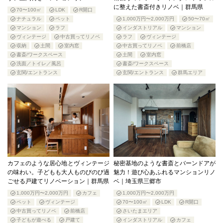
に整えた書斎付きリノベ｜群馬県
70〜100㎡
LDK
R開口
ナチュラル
ペット
1,000万円〜2,000万円
50〜70㎡
マンション
ラフ
インダストリアル
マンション
ヴィンテージ
中古買ってリノベ
ラフ
ヴィンテージ
収納
土間
室内窓
中古買ってリノベ
前橋店
書斎/ワークスペース
土間
室内窓
洗面／トイレ／風呂
書斎/ワークスペース
玄関/エントランス
玄関/エントランス
群馬エリア
カフェのような居心地とヴィンテージ
秘密基地のような書斎とバーンドアが
の味わい。子どもも大人ものびのび過
魅力！遊び心あふれるマンションリノ
ごせる戸建てリノベーション｜群馬県
ベ｜埼玉県三郷市
1,000万円〜2,000万円
カフェ
1,000万円〜2,000万円
ペット
ヴィンテージ
70〜100㎡
LDK
R開口
中古買ってリノベ
前橋店
さいたまエリア
子どもが遊べる
戸建て
インダストリアル
カフェ