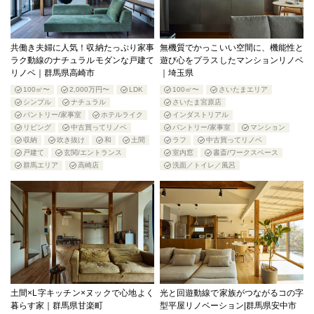
共働き夫婦に人気！収納たっぷり家事
無機質でかっこいい空間に、機能性と
ラク動線のナチュラルモダンな戸建て
遊び心をプラスしたマンションリノベ
リノベ｜群馬県高崎市
｜埼玉県
100㎡〜
2,000万円〜
LDK
100㎡〜
さいたまエリア
シンプル
ナチュラル
さいたま宮原店
パントリー/家事室
ホテルライク
インダストリアル
リビング
中古買ってリノベ
パントリー/家事室
マンション
収納
吹き抜け
和
土間
ラフ
中古買ってリノベ
戸建て
玄関/エントランス
室内窓
書斎/ワークスペース
群馬エリア
高崎店
洗面／トイレ／風呂
土間×L字キッチン×ヌックで心地よく
光と回遊動線で家族がつながるコの字
暮らす家｜群馬県甘楽町
型平屋リノベーション|群馬県安中市