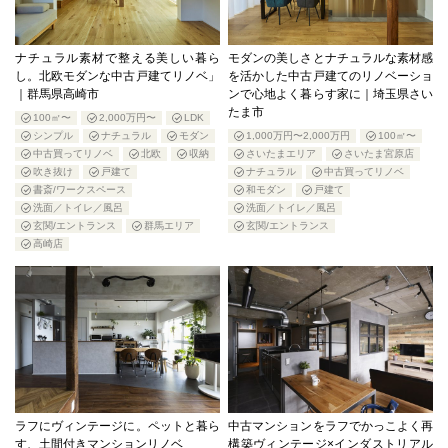
ナチュラル素材で整える美しい暮ら
モダンの美しさとナチュラルな素材感
し。北欧モダンな中古戸建てリノベ」
を活かした中古戸建てのリノベーショ
｜群馬県高崎市
ンで心地よく暮らす家に｜埼玉県さい
たま市
100㎡〜
2,000万円〜
LDK
シンプル
ナチュラル
モダン
1,000万円〜2,000万円
100㎡〜
中古買ってリノベ
北欧
収納
さいたまエリア
さいたま宮原店
吹き抜け
戸建て
ナチュラル
中古買ってリノベ
書斎/ワークスペース
和モダン
戸建て
洗面／トイレ／風呂
洗面／トイレ／風呂
玄関/エントランス
群馬エリア
玄関/エントランス
高崎店
ラフにヴィンテージに。ペットと暮ら
中古マンションをラフでかっこよく再
す、土間付きマンションリノベ
構築ヴィンテージ×インダストリアル