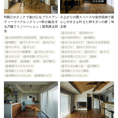
R開口やヌックで遊び心をプラスアン
小上がりの畳スペースや造作収納で暮
ティーク×ブルックリン×和が融合す
らしやすさも叶えた和モダンの家｜埼
る戸建てリノベーション｜群馬県太田
玉県
市
小上がり
100㎡〜
1,000万円〜2,000万円
100㎡〜
2,000万円〜
R開口
R開口
アンティーク
カフェ
さいたまエリア
さいたま宮原店
キッチン
ヌック
カフェ
キッズルーム
パントリー/家事室
ブルックリン
ホテルライク
モダン
ラフ
リビング
中古買ってリノベ
中古買ってリノベ
和
前橋店
収納
和
戸建て
和モダン
土間
書斎/ワークスペース
子どもが遊べる
戸建て
洗面／トイレ／風呂
洗面／トイレ／風呂
玄関/エントランス
群馬エリア
玄関/エントランス