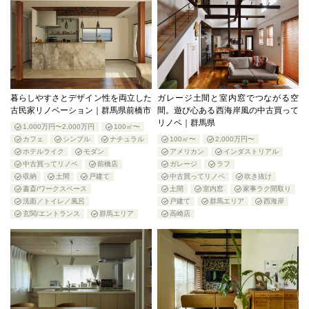
暮らしやすさとデザイン性を両立した
ガレージ土間と室内窓でつながる空
古民家リノベーション｜群馬県前橋市
間。遊び心ある西海岸風の中古買って
リノベ｜群馬県
1,000万円〜2,000万円
100㎡〜
カフェ
シンプル
ナチュラル
100㎡〜
2,000万円〜
ホテルライク
モダン
アメリカン
インダストリアル
中古買ってリノベ
前橋店
ガレージ
ラフ
収納
土間
戸建て
中古買ってリノベ
吹き抜け
書斎/ワークスペース
土間
室内窓
家事ラク間取り
洗面／トイレ／風呂
戸建て
群馬エリア
西海岸
玄関/エントランス
群馬エリア
高崎店