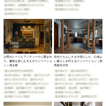
子どもが遊べる
家事ラク間取り
板橋エリア
板橋店
戸建て
書斎/ワークスペース
洗面／トイレ／風呂
洗面／トイレ／風呂
玄関/エントランス
玄関/エントランス
土間ガレージとアンティークに囲まれ
自分たちらしさを大切にした、心地よ
て。趣味を楽しむ大人のリノベーショ
い暮らしを叶えるリノベーション｜群
ン｜埼玉県
馬県渋川市
1,000万円〜2,000万円
100㎡〜
2,000万円〜
70〜100㎡
LDK
アウトドア
R開口
インダストリアル
インダストリアル
ガレージ
カフェ
ブルックリン
ラフ
ヴィンテージ
中古買ってリノベ
ヴィンテージ
中古買ってリノベ
収納
川越エリア
川越店
前橋店
土間
戸建て
戸建て
書斎/ワークスペース
洗面／トイレ／風呂
洗面／トイレ／風呂
玄関/エントランス
群馬エリア