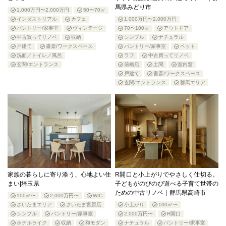
馬県みどり市
1,000万円〜2,000万円
50〜70㎡
インダストリアル
カフェ
1,000万円〜2,000万円
パントリー/家事室
ヴィンテージ
70〜100㎡
アウトドア
中古買ってリノベ
収納
シンプル
ナチュラル
戸建て
書斎/ワークスペース
パントリー/家事室
ペット
洗面／トイレ／風呂
ラフ
中古買ってリノベ
玄関/エントランス
前橋店
土間
室内窓
戸建て
書斎/ワークスペース
玄関/エントランス
群馬エリア
家族の暮らしに寄り添う、心地よい住
R開口と小上がりでやさしく仕切る。
まい|埼玉県
子どもがのびのび遊べる子育て世帯の
ための中古リノベ｜群馬県高崎市
100㎡〜
2,000万円〜
WIC
さいたまエリア
さいたま宮原店
小上がり
100㎡〜
シンプル
パントリー/家事室
2,000万円〜
R開口
ホテルライク
収納
和モダン
ナチュラル
パントリー/家事室