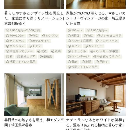
暮らしやすさとデザイン性を両立し
家族がのびのび暮らせる、やさしいカ
た、家族に寄り添うリノベーション|
ントリーヴィンテージの家｜埼玉県さ
東京都板橋区
いたま市
1,000万円〜2,000万円
100㎡〜
2,000万円〜
70〜100㎡
WIC
シンプル
R開口
WIC
さいたまエリア
ナチュラル
ホテルライク
さいたま宮原店
アンティーク
マンション
モダン
カフェ
カントリー
中古買ってリノベ
北欧
収納
ナチュラル
パントリー/家事室
和
板橋エリア
板橋店
ヴィンテージ
中古買ってリノベ
洗面／トイレ／風呂
収納
土間
戸建て
洗面／トイレ／風呂
非日常の心地よさを纏う、和モダン空
ナチュラルな木とホワイトが調和す
間｜埼玉県深谷市
る、温もりあふれる植物と暮らす家｜