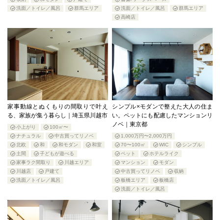
洗面／トイレ／風呂
群馬エリア
洗面／トイレ／風呂
群馬エリア
高崎店
家事動線とぬくもりの間取りで叶え
シンプル×モダンで整えた大人の住ま
る、家族が集う暮らし｜埼玉県川越市
い。ペットにも配慮したマンションリ
ノベ｜東京都
小上がり
100㎡〜
ナチュラル
中古買ってリノベ
1,000万円〜2,000万円
北欧
和
和モダン
和室
70〜100㎡
WIC
シンプル
土間
子どもが遊べる
ペット
ホテルライク
家事ラク間取り
川越エリア
マンション
モダン
川越店
戸建て
中古買ってリノベ
収納
洗面／トイレ／風呂
板橋エリア
板橋店
洗面／トイレ／風呂