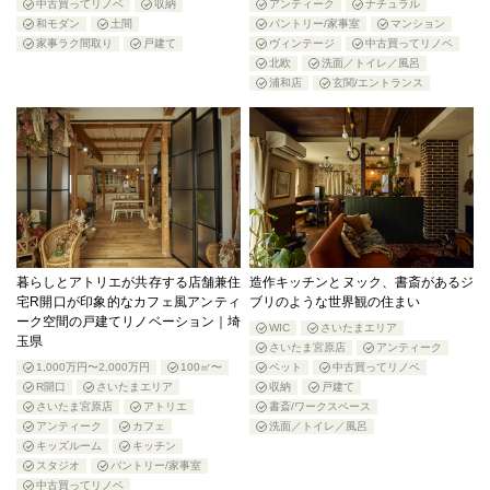
中古買ってリノベ
収納
アンティーク
ナチュラル
和モダン
土間
パントリー/家事室
マンション
家事ラク間取り
戸建て
ヴィンテージ
中古買ってリノベ
北欧
洗面／トイレ／風呂
浦和店
玄関/エントランス
暮らしとアトリエが共存する店舗兼住
造作キッチンとヌック、書斎があるジ
宅R開口が印象的なカフェ風アンティ
ブリのような世界観の住まい
ーク空間の戸建てリノベーション｜埼
WIC
さいたまエリア
玉県
さいたま宮原店
アンティーク
1,000万円〜2,000万円
100㎡〜
ペット
中古買ってリノベ
R開口
さいたまエリア
収納
戸建て
さいたま宮原店
アトリエ
書斎/ワークスペース
アンティーク
カフェ
洗面／トイレ／風呂
キッズルーム
キッチン
スタジオ
パントリー/家事室
中古買ってリノベ