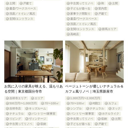
土間
戸建て
中古買ってリノベ
和
土間
書斎/ワークスペース
子どもが遊べる
室内窓
洗面／トイレ／風呂
家事ラク間取り
戸建て
玄関/エントランス
書斎/ワークスペース
洗面／トイレ／風呂
玄関/エントランス
群馬エリア
高崎店
お気に入りの家具が映える、温もりあ
ベージュトーンが優しいナチュラル＆
る空間｜東京都国分寺市
カフェ風リノベ｜埼玉県新座市
吉祥寺エリア
エリア
1,000万円〜2,000万円
500万円〜1,000万円
70〜100㎡
70〜100㎡
R開口
カフェ
吉祥寺店
キッズルーム
シンプル
ナチュラル
ヌック
ナチュラル
パントリー/家事室
パントリー/家事室
ホテルライク
リビング
ヴィンテージ
中古買ってリノベ
収納
土間
中古買ってリノベ
収納
子どもが遊べる
戸建て