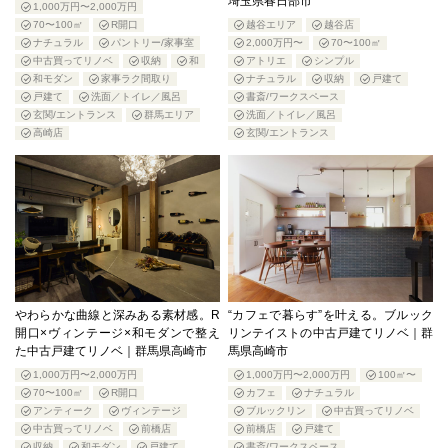
埼玉県春日部市
1,000万円〜2,000万円
70〜100㎡
R開口
越谷エリア
越谷店
ナチュラル
パントリー/家事室
2,000万円〜
70〜100㎡
中古買ってリノベ
収納
和
アトリエ
シンプル
和モダン
家事ラク間取り
ナチュラル
収納
戸建て
戸建て
洗面／トイレ／風呂
書斎/ワークスペース
玄関/エントランス
群馬エリア
洗面／トイレ／風呂
高崎店
玄関/エントランス
やわらかな曲線と深みある素材感。R
“カフェで暮らす”を叶える。ブルック
開口×ヴィンテージ×和モダンで整え
リンテイストの中古戸建てリノベ｜群
た中古戸建てリノベ｜群馬県高崎市
馬県高崎市
1,000万円〜2,000万円
1,000万円〜2,000万円
100㎡〜
70〜100㎡
R開口
カフェ
ナチュラル
アンティーク
ヴィンテージ
ブルックリン
中古買ってリノベ
中古買ってリノベ
前橋店
前橋店
戸建て
収納
和モダン
戸建て
書斎/ワークスペース