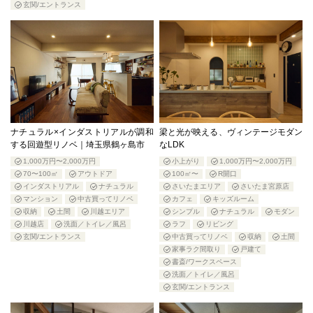
玄関/エントランス
ナチュラル×インダストリアルが調和
梁と光が映える、ヴィンテージモダン
する回遊型リノベ｜埼玉県鶴ヶ島市
なLDK
1,000万円〜2,000万円
小上がり
1,000万円〜2,000万円
70〜100㎡
アウトドア
100㎡〜
R開口
インダストリアル
ナチュラル
さいたまエリア
さいたま宮原店
マンション
中古買ってリノベ
カフェ
キッズルーム
収納
土間
川越エリア
シンプル
ナチュラル
モダン
川越店
洗面／トイレ／風呂
ラフ
リビング
玄関/エントランス
中古買ってリノベ
収納
土間
家事ラク間取り
戸建て
書斎/ワークスペース
洗面／トイレ／風呂
玄関/エントランス