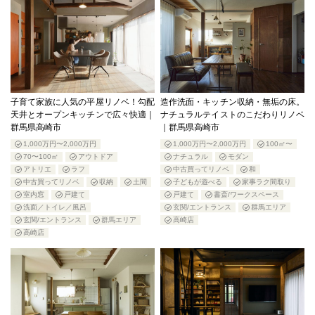
子育て家族に人気の平屋リノベ！勾配
造作洗面・キッチン収納・無垢の床。
天井とオープンキッチンで広々快適｜
ナチュラルテイストのこだわりリノベ
群馬県高崎市
｜群馬県高崎市
1,000万円〜2,000万円
1,000万円〜2,000万円
100㎡〜
70〜100㎡
アウトドア
ナチュラル
モダン
アトリエ
ラフ
中古買ってリノベ
和
中古買ってリノベ
収納
土間
子どもが遊べる
家事ラク間取り
室内窓
戸建て
戸建て
書斎/ワークスペース
洗面／トイレ／風呂
玄関/エントランス
群馬エリア
玄関/エントランス
群馬エリア
高崎店
高崎店