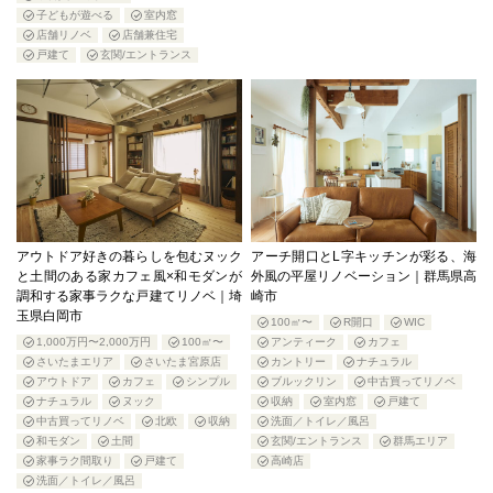
子どもが遊べる
室内窓
店舗リノベ
店舗兼住宅
戸建て
玄関/エントランス
アウトドア好きの暮らしを包むヌック
アーチ開口とL字キッチンが彩る、海
と土間のある家カフェ風×和モダンが
外風の平屋リノベーション｜群馬県高
調和する家事ラクな戸建てリノベ｜埼
崎市
玉県白岡市
100㎡〜
R開口
WIC
1,000万円〜2,000万円
100㎡〜
アンティーク
カフェ
さいたまエリア
さいたま宮原店
カントリー
ナチュラル
アウトドア
カフェ
シンプル
ブルックリン
中古買ってリノベ
ナチュラル
ヌック
収納
室内窓
戸建て
中古買ってリノベ
北欧
収納
洗面／トイレ／風呂
和モダン
土間
玄関/エントランス
群馬エリア
家事ラク間取り
戸建て
高崎店
洗面／トイレ／風呂