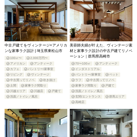
中古戸建てをヴィンテージ×アメリカ
美容師夫婦が叶えた、ヴィンテージ素
ンな家事ラク設計 | 埼玉県東松山市
材と家事ラク設計の中古戸建てリノベ
ーション｜群馬県高崎市
100㎡〜
2,000万円〜
アメリカン
アンティーク
70〜100㎡
アンティーク
カフェ
パントリー/家事室
インダストリアル
リビング
ヴィンテージ
パントリー/家事室
ペット
中古買ってリノベ
吹き抜け
ラフ
中古買ってリノベ
土間
家事ラク間取り
家事ラク間取り
戸建て
川越エリア
川越店
戸建て
洗面／トイレ／風呂
洗面／トイレ／風呂
玄関/エントランス
群馬エリア
高崎店