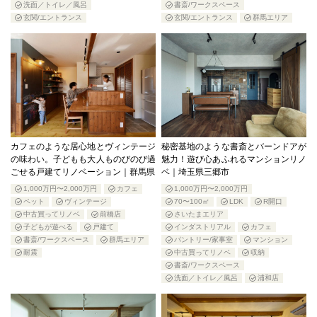
洗面／トイレ／風呂
書斎/ワークスペース
玄関/エントランス
玄関/エントランス
群馬エリア
カフェのような居心地とヴィンテージ
秘密基地のような書斎とバーンドアが
の味わい。子どもも大人ものびのび過
魅力！遊び心あふれるマンションリノ
ごせる戸建てリノベーション｜群馬県
ベ｜埼玉県三郷市
1,000万円〜2,000万円
カフェ
1,000万円〜2,000万円
ペット
ヴィンテージ
70〜100㎡
LDK
R開口
中古買ってリノベ
前橋店
さいたまエリア
子どもが遊べる
戸建て
インダストリアル
カフェ
書斎/ワークスペース
群馬エリア
パントリー/家事室
マンション
耐震
中古買ってリノベ
収納
書斎/ワークスペース
洗面／トイレ／風呂
浦和店