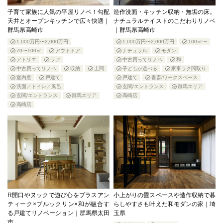
子育て家族に人気の平屋リノベ！勾配
造作洗面・キッチン収納・無垢の床。
天井とオープンキッチンで広々快適｜
ナチュラルテイストのこだわりリノベ
群馬県高崎市
｜群馬県高崎市
1,000万円〜2,000万円
1,000万円〜2,000万円
100㎡〜
70〜100㎡
アウトドア
ナチュラル
モダン
アトリエ
ラフ
中古買ってリノベ
和
中古買ってリノベ
収納
土間
子どもが遊べる
家事ラク間取り
室内窓
戸建て
戸建て
書斎/ワークスペース
洗面／トイレ／風呂
玄関/エントランス
群馬エリア
玄関/エントランス
群馬エリア
高崎店
高崎店
R開口やヌックで遊び心をプラスアン
小上がりの畳スペースや造作収納で暮
ティーク×ブルックリン×和が融合す
らしやすさも叶えた和モダンの家｜埼
る戸建てリノベーション｜群馬県太田
玉県
市