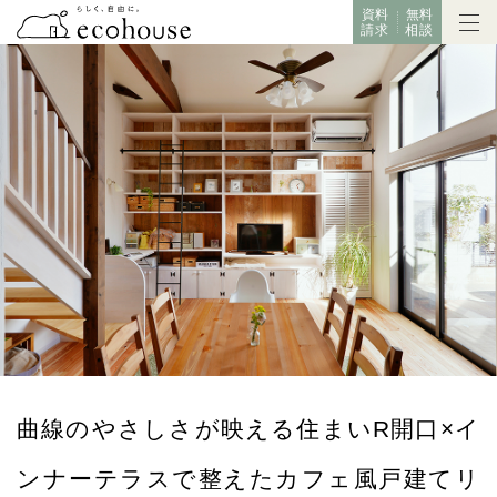
資料
無料
請求
相談
曲線のやさしさが映える住まいR開口×イ
ンナーテラスで整えたカフェ風戸建てリ