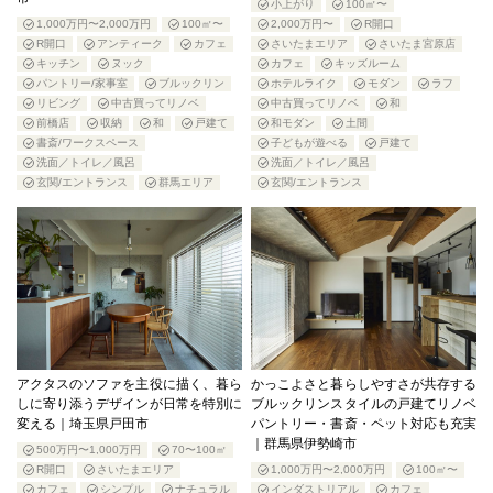
小上がり
100㎡〜
1,000万円〜2,000万円
100㎡〜
2,000万円〜
R開口
R開口
アンティーク
カフェ
さいたまエリア
さいたま宮原店
キッチン
ヌック
カフェ
キッズルーム
パントリー/家事室
ブルックリン
ホテルライク
モダン
ラフ
リビング
中古買ってリノベ
中古買ってリノベ
和
前橋店
収納
和
戸建て
和モダン
土間
書斎/ワークスペース
子どもが遊べる
戸建て
洗面／トイレ／風呂
洗面／トイレ／風呂
玄関/エントランス
群馬エリア
玄関/エントランス
アクタスのソファを主役に描く、暮ら
かっこよさと暮らしやすさが共存する
しに寄り添うデザインが日常を特別に
ブルックリンスタイルの戸建てリノベ
変える｜埼玉県戸田市
パントリー・書斎・ペット対応も充実
｜群馬県伊勢崎市
500万円〜1,000万円
70〜100㎡
R開口
さいたまエリア
1,000万円〜2,000万円
100㎡〜
カフェ
シンプル
ナチュラル
インダストリアル
カフェ