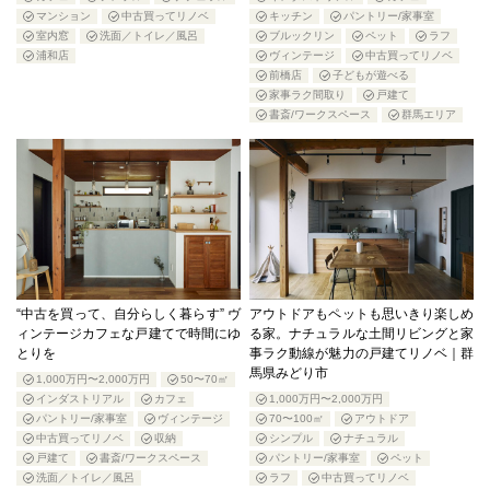
マンション
中古買ってリノベ
キッチン
パントリー/家事室
室内窓
洗面／トイレ／風呂
ブルックリン
ペット
ラフ
浦和店
ヴィンテージ
中古買ってリノベ
前橋店
子どもが遊べる
家事ラク間取り
戸建て
書斎/ワークスペース
群馬エリア
“中古を買って、自分らしく暮らす” ヴ
アウトドアもペットも思いきり楽しめ
ィンテージカフェな戸建てで時間にゆ
る家。ナチュラルな土間リビングと家
とりを
事ラク動線が魅力の戸建てリノベ｜群
馬県みどり市
1,000万円〜2,000万円
50〜70㎡
インダストリアル
カフェ
1,000万円〜2,000万円
パントリー/家事室
ヴィンテージ
70〜100㎡
アウトドア
中古買ってリノベ
収納
シンプル
ナチュラル
戸建て
書斎/ワークスペース
パントリー/家事室
ペット
洗面／トイレ／風呂
ラフ
中古買ってリノベ