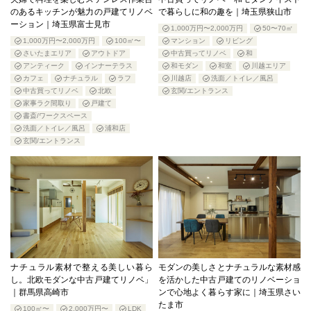
のあるキッチンが魅力の戸建てリノベ
で暮らしに和の趣を｜埼玉県狭山市
ーション｜埼玉県富士見市
1,000万円〜2,000万円
50〜70㎡
1,000万円〜2,000万円
100㎡〜
マンション
リビング
さいたまエリア
アウトドア
中古買ってリノベ
和
アンティーク
インナーテラス
和モダン
和室
川越エリア
カフェ
ナチュラル
ラフ
川越店
洗面／トイレ／風呂
中古買ってリノベ
北欧
玄関/エントランス
家事ラク間取り
戸建て
書斎/ワークスペース
洗面／トイレ／風呂
浦和店
玄関/エントランス
ナチュラル素材で整える美しい暮ら
モダンの美しさとナチュラルな素材感
し。北欧モダンな中古戸建てリノベ」
を活かした中古戸建てのリノベーショ
｜群馬県高崎市
ンで心地よく暮らす家に｜埼玉県さい
たま市
100㎡〜
2,000万円〜
LDK