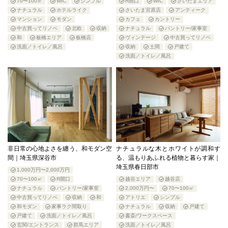
70〜100㎡
WIC
シンプル
R開口
WIC
さいたまエリア
ナチュラル
ホテルライク
さいたま宮原店
アンティーク
マンション
モダン
カフェ
カントリー
中古買ってリノベ
北欧
収納
ナチュラル
パントリー/家事室
和
板橋エリア
板橋店
ヴィンテージ
中古買ってリノベ
洗面／トイレ／風呂
収納
土間
戸建て
洗面／トイレ／風呂
非日常の心地よさを纏う、和モダン空
ナチュラルな木とホワイトが調和す
間｜埼玉県深谷市
る、温もりあふれる植物と暮らす家｜
埼玉県春日部市
1,000万円〜2,000万円
70〜100㎡
R開口
越谷エリア
越谷店
ナチュラル
パントリー/家事室
2,000万円〜
70〜100㎡
中古買ってリノベ
収納
和
アトリエ
シンプル
和モダン
家事ラク間取り
ナチュラル
収納
戸建て
戸建て
洗面／トイレ／風呂
書斎/ワークスペース
玄関/エントランス
群馬エリア
洗面／トイレ／風呂