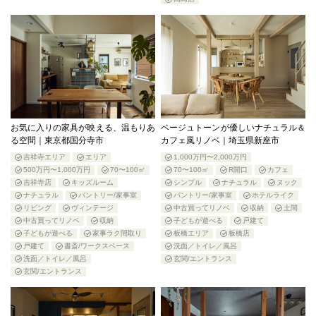
お気に入りの家具が映える、温もりあ
ベージュトーンが優しいナチュラル＆
る空間｜東京都国分寺市
カフェ風リノベ｜埼玉県新座市
吉祥寺エリア
エリア
1,000万円〜2,000万円
500万円〜1,000万円
70〜100㎡
70〜100㎡
R開口
カフェ
吉祥寺店
キッズルーム
シンプル
ナチュラル
ヌック
ナチュラル
パントリー/家事室
パントリー/家事室
ホテルライク
リビング
ヴィンテージ
中古買ってリノベ
収納
土間
中古買ってリノベ
収納
子どもが遊べる
戸建て
子どもが遊べる
家事ラク間取り
板橋エリア
板橋店
戸建て
書斎/ワークスペース
洗面／トイレ／風呂
洗面／トイレ／風呂
玄関/エントランス
玄関/エントランス