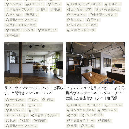
シンプル
ナチュラル
モダン
1,000万円〜2,000万円
100㎡〜
中古買ってリノベ
北欧
収納
さいたまエリア
さいたま宮原店
吹き抜け
戸建て
ナチュラル
中古買ってリノベ
書斎/ワークスペース
和モダン
戸建て
洗面／トイレ／風呂
洗面／トイレ／風呂
玄関/エントランス
群馬エリア
玄関/エントランス
高崎店
ラフにヴィンテージに。ペットと暮ら
中古マンションをラフでかっこよく再
す、土間付きマンションリノベ
構築ヴィンテージ×インダストリアル
に整えた書斎付きリノベ｜群馬県
70〜100㎡
LDK
R開口
ナチュラル
ペット
1,000万円〜2,000万円
50〜70㎡
マンション
ラフ
インダストリアル
マンション
ヴィンテージ
中古買ってリノベ
ラフ
ヴィンテージ
収納
土間
室内窓
中古買ってリノベ
前橋店
書斎/ワークスペース
土間
室内窓