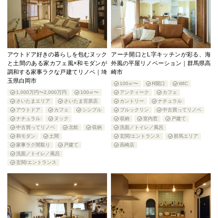
アウトドア好きの暮らしを包むヌック
アーチ開口とL字キッチンが彩る、海
と土間のある家カフェ風×和モダンが
外風の平屋リノベーション｜群馬県高
調和する家事ラクな戸建てリノベ｜埼
崎市
玉県白岡市
100㎡〜
R開口
WIC
1,000万円〜2,000万円
100㎡〜
アンティーク
カフェ
さいたまエリア
さいたま宮原店
カントリー
ナチュラル
アウトドア
カフェ
シンプル
ブルックリン
中古買ってリノベ
ナチュラル
ヌック
収納
室内窓
戸建て
中古買ってリノベ
北欧
収納
洗面／トイレ／風呂
和モダン
土間
玄関/エントランス
群馬エリア
家事ラク間取り
戸建て
高崎店
洗面／トイレ／風呂
玄関/エントランス