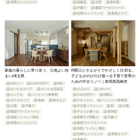
玄関/エントランス
前橋店
土間
室内窓
戸建て
書斎/ワークスペース
玄関/エントランス
群馬エリア
家族の暮らしに寄り添う、心地よい住
R開口と小上がりでやさしく仕切る。
まい|埼玉県
子どもがのびのび遊べる子育て世帯の
ための中古リノベ｜群馬県高崎市
100㎡〜
2,000万円〜
WIC
さいたまエリア
さいたま宮原店
小上がり
100㎡〜
シンプル
パントリー/家事室
2,000万円〜
R開口
ホテルライク
収納
和モダン
ナチュラル
パントリー/家事室
土間
戸建て
中古買ってリノベ
和
土間
書斎/ワークスペース
子どもが遊べる
室内窓
洗面／トイレ／風呂
家事ラク間取り
戸建て
玄関/エントランス
書斎/ワークスペース
洗面／トイレ／風呂
玄関/エントランス
群馬エリア
高崎店