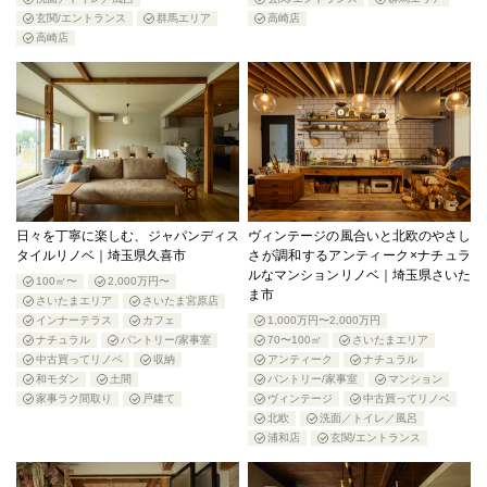
玄関/エントランス
群馬エリア
高崎店
高崎店
日々を丁寧に楽しむ、ジャパンディス
ヴィンテージの風合いと北欧のやさし
タイルリノベ｜埼玉県久喜市
さが調和するアンティーク×ナチュラ
ルなマンションリノベ｜埼玉県さいた
100㎡〜
2,000万円〜
ま市
さいたまエリア
さいたま宮原店
インナーテラス
カフェ
1,000万円〜2,000万円
ナチュラル
パントリー/家事室
70〜100㎡
さいたまエリア
中古買ってリノベ
収納
アンティーク
ナチュラル
和モダン
土間
パントリー/家事室
マンション
家事ラク間取り
戸建て
ヴィンテージ
中古買ってリノベ
北欧
洗面／トイレ／風呂
浦和店
玄関/エントランス