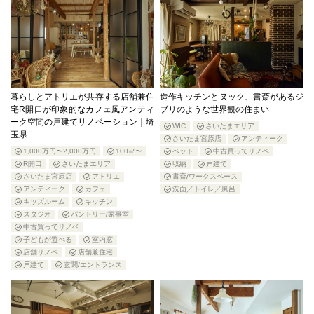
暮らしとアトリエが共存する店舗兼住
造作キッチンとヌック、書斎があるジ
宅R開口が印象的なカフェ風アンティ
ブリのような世界観の住まい
ーク空間の戸建てリノベーション｜埼
WIC
さいたまエリア
玉県
さいたま宮原店
アンティーク
1,000万円〜2,000万円
100㎡〜
ペット
中古買ってリノベ
R開口
さいたまエリア
収納
戸建て
さいたま宮原店
アトリエ
書斎/ワークスペース
アンティーク
カフェ
洗面／トイレ／風呂
キッズルーム
キッチン
スタジオ
パントリー/家事室
中古買ってリノベ
子どもが遊べる
室内窓
店舗リノベ
店舗兼住宅
戸建て
玄関/エントランス