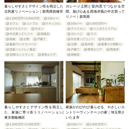
暮らしやすさとデザイン性を両立した
ガレージ土間と室内窓でつながる空
古民家リノベーション｜群馬県前橋市
間。遊び心ある西海岸風の中古買って
リノベ｜群馬県
1,000万円〜2,000万円
100㎡〜
カフェ
シンプル
ナチュラル
100㎡〜
2,000万円〜
ホテルライク
モダン
アメリカン
インダストリアル
中古買ってリノベ
前橋店
ガレージ
ラフ
収納
土間
戸建て
中古買ってリノベ
吹き抜け
書斎/ワークスペース
土間
室内窓
家事ラク間取り
洗面／トイレ／風呂
戸建て
群馬エリア
西海岸
玄関/エントランス
群馬エリア
高崎店
暮らしやすさとデザイン性を両立し
家族がのびのび暮らせる、やさしいカ
た、家族に寄り添うリノベーション|
ントリーヴィンテージの家｜埼玉県さ
東京都板橋区
いたま市
1,000万円〜2,000万円
100㎡〜
2,000万円〜