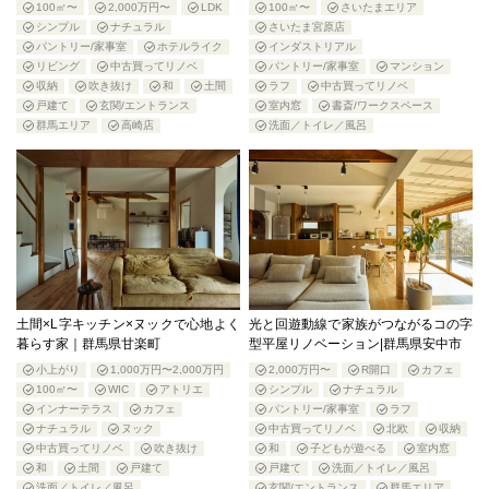
100㎡〜
2,000万円〜
LDK
100㎡〜
さいたまエリア
シンプル
ナチュラル
さいたま宮原店
パントリー/家事室
ホテルライク
インダストリアル
リビング
中古買ってリノベ
パントリー/家事室
マンション
収納
吹き抜け
和
土間
ラフ
中古買ってリノベ
戸建て
玄関/エントランス
室内窓
書斎/ワークスペース
群馬エリア
高崎店
洗面／トイレ／風呂
土間×L字キッチン×ヌックで心地よく
光と回遊動線で家族がつながるコの字
暮らす家｜群馬県甘楽町
型平屋リノベーション|群馬県安中市
小上がり
1,000万円〜2,000万円
2,000万円〜
R開口
カフェ
100㎡〜
WIC
アトリエ
シンプル
ナチュラル
インナーテラス
カフェ
パントリー/家事室
ラフ
ナチュラル
ヌック
中古買ってリノベ
北欧
収納
中古買ってリノベ
吹き抜け
和
子どもが遊べる
室内窓
和
土間
戸建て
戸建て
洗面／トイレ／風呂
洗面／トイレ／風呂
玄関/エントランス
群馬エリア