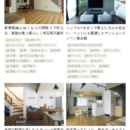
家事動線とぬくもりの間取りで叶え
シンプル×モダンで整えた大人の住ま
る、家族が集う暮らし｜埼玉県川越市
い。ペットにも配慮したマンションリ
ノベ｜東京都
小上がり
100㎡〜
ナチュラル
中古買ってリノベ
1,000万円〜2,000万円
北欧
和
和モダン
和室
70〜100㎡
WIC
シンプル
土間
子どもが遊べる
ペット
ホテルライク
家事ラク間取り
川越エリア
マンション
モダン
川越店
戸建て
中古買ってリノベ
収納
洗面／トイレ／風呂
板橋エリア
板橋店
洗面／トイレ／風呂
夫婦で料理を楽しむステンレス作業台
中古買ってリノベ 和モダンテイスト