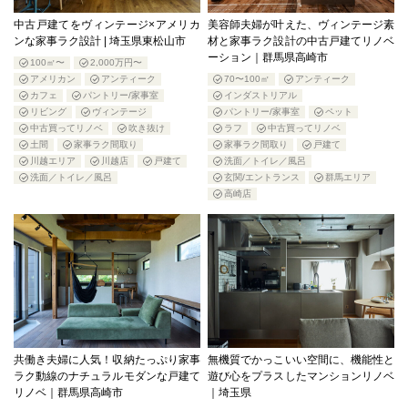
中古戸建てをヴィンテージ×アメリカ
美容師夫婦が叶えた、ヴィンテージ素
ンな家事ラク設計 | 埼玉県東松山市
材と家事ラク設計の中古戸建てリノベ
ーション｜群馬県高崎市
100㎡〜
2,000万円〜
アメリカン
アンティーク
70〜100㎡
アンティーク
カフェ
パントリー/家事室
インダストリアル
リビング
ヴィンテージ
パントリー/家事室
ペット
中古買ってリノベ
吹き抜け
ラフ
中古買ってリノベ
土間
家事ラク間取り
家事ラク間取り
戸建て
川越エリア
川越店
戸建て
洗面／トイレ／風呂
洗面／トイレ／風呂
玄関/エントランス
群馬エリア
高崎店
共働き夫婦に人気！収納たっぷり家事
無機質でかっこいい空間に、機能性と
ラク動線のナチュラルモダンな戸建て
遊び心をプラスしたマンションリノベ
リノベ｜群馬県高崎市
｜埼玉県