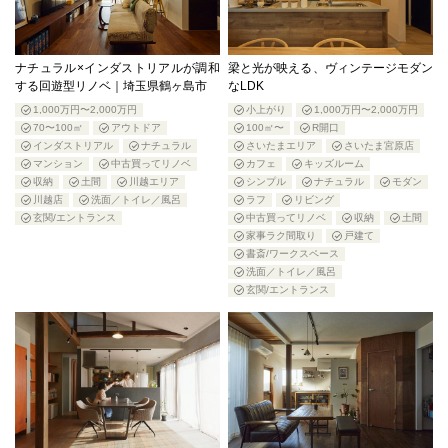
ナチュラル×インダストリアルが調和
梁と光が映える、ヴィンテージモダン
する回遊型リノベ｜埼玉県鶴ヶ島市
なLDK
1,000万円〜2,000万円
小上がり
1,000万円〜2,000万円
70〜100㎡
アウトドア
100㎡〜
R開口
インダストリアル
ナチュラル
さいたまエリア
さいたま宮原店
マンション
中古買ってリノベ
カフェ
キッズルーム
収納
土間
川越エリア
シンプル
ナチュラル
モダン
川越店
洗面／トイレ／風呂
ラフ
リビング
玄関/エントランス
中古買ってリノベ
収納
土間
家事ラク間取り
戸建て
書斎/ワークスペース
洗面／トイレ／風呂
玄関/エントランス