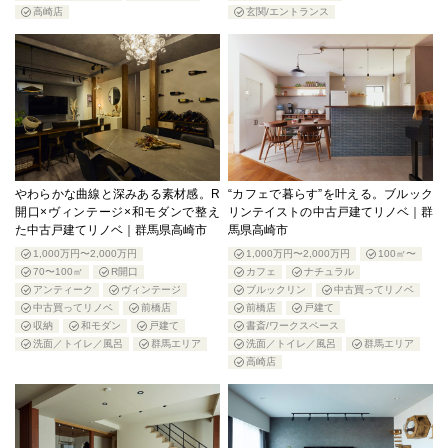
高崎店
玄関/エントランス
やわらかな曲線と深みある素材感。R
“カフェで暮らす”を叶える。ブルック
開口×ヴィンテージ×和モダンで整え
リンテイストの中古戸建てリノベ｜群
た中古戸建てリノベ｜群馬県高崎市
馬県高崎市
1,000万円〜2,000万円
1,000万円〜2,000万円
100㎡〜
70〜100㎡
R開口
カフェ
ナチュラル
アンティーク
ヴィンテージ
ブルックリン
中古買ってリノベ
中古買ってリノベ
前橋店
前橋店
戸建て
収納
和モダン
戸建て
書斎/ワークスペース
洗面／トイレ／風呂
群馬エリア
洗面／トイレ／風呂
群馬エリア
高崎店