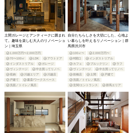
土間ガレージとアンティークに囲まれ
自分たちらしさを大切にした、心地よ
て。趣味を楽しむ大人のリノベーショ
い暮らしを叶えるリノベーション｜群
ン｜埼玉県
馬県渋川市
1,000万円〜2,000万円
100㎡〜
2,000万円〜
70〜100㎡
LDK
アウトドア
R開口
インダストリアル
インダストリアル
ガレージ
カフェ
ブルックリン
ラフ
ヴィンテージ
中古買ってリノベ
ヴィンテージ
中古買ってリノベ
収納
川越エリア
川越店
前橋店
土間
戸建て
戸建て
書斎/ワークスペース
洗面／トイレ／風呂
洗面／トイレ／風呂
玄関/エントランス
群馬エリア