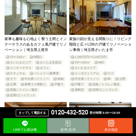
家事も趣味も心地よく整う土間とイン
家族の顔が見える間取りに！リビング
ナーテラスのあるカフェ風戸建てリノ
階段と広々LDKの戸建てリノベーショ
ベーション｜埼玉県上尾市
ン事例｜埼玉県さいたま市
70〜100㎡
R開口
1,000万円〜2,000万円
さいたまエリア
さいたま宮原店
70〜100㎡
WIC
インナーテラス
カフェ
さいたまエリア
ナチュラル
パントリー/家事室
インダストリアル
ラフ
ラフ
中古買ってリノベ
収納
中古買ってリノベ
和
土間
土間
家事ラク間取り
戸建て
戸建て
洗面／トイレ／風呂
洗面／トイレ／風呂
浦和店
玄関/エントランス
玄関/エントランス
0120-432-520
タップして電話する
受付時間 9:00〜18:00
LINEでお家診断
資料請求
来店相談