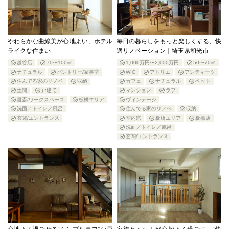
やわらかな曲線美が心地よい、ホテル
毎日の暮らしをもっと楽しくする、快
ライクな住まい
適リノベーション｜埼玉県和光市
越谷店
70〜100㎡
1,000万円〜2,000万円
50〜70㎡
ナチュラル
パントリー/家事室
WIC
アトリエ
アンティーク
住んでる家のリノベ
収納
カフェ
ナチュラル
ペット
土間
戸建て
マンション
ラフ
書斎/ワークスペース
板橋エリア
ヴィンテージ
洗面／トイレ／風呂
住んでる家のリノベ
収納
玄関/エントランス
室内窓
板橋エリア
板橋店
洗面／トイレ／風呂
玄関/エントランス