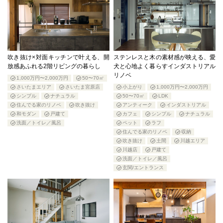
吹き抜け×対面キッチンで叶える、開
ステンレスと木の素材感が映える、愛
放感あふれる2階リビングの暮らし
犬と心地よく暮らすインダストリアル
リノベ
1,000万円〜2,000万円
50〜70㎡
さいたまエリア
さいたま宮原店
小上がり
1,000万円〜2,000万円
シンプル
ナチュラル
50〜70㎡
LDK
住んでる家のリノベ
吹き抜け
アンティーク
インダストリアル
和モダン
戸建て
カフェ
シンプル
ナチュラル
洗面／トイレ／風呂
ペット
ラフ
住んでる家のリノベ
収納
吹き抜け
土間
川越エリア
川越店
戸建て
洗面／トイレ／風呂
玄関/エントランス