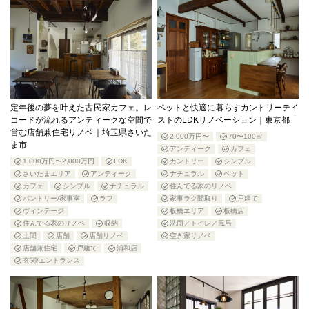
定年後の夢を叶えた古民家カフェ。レ
ペットと快適に暮らすカントリーテイ
コードが流れるアンティークな空間で
ストのLDKリノベーション｜東京都
営む店舗兼住宅リノベ｜埼玉県さいた
2,000万円〜
70〜100㎡
ま市
アンティーク
カフェ
1,000万円〜2,000万円
LDK
カントリー
シンプル
さいたまエリア
アンティーク
ナチュラル
ペット
カフェ
シンプル
ナチュラル
住んでる家のリノベ
パントリー/家事室
ラフ
家事ラク間取り
戸建て
ヴィンテージ
板橋エリア
板橋店
住んでる家のリノベ
収納
洗面／トイレ／風呂
土間
店舗
店舗リノベ
空き家リノベ
店舗兼住宅
戸建て
浦和店
玄関/エントランス