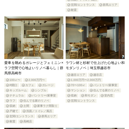
玄関/エントランス
群馬エリア
耐震
愛車を眺めるガレージとフェミニン×
ラワン材と杉材で仕上げた心地よい和
ラフ空間で心地よいリノベ暮らし｜群
モダンリノベ｜埼玉県越谷市
馬県高崎市
越谷エリア
越谷店
100㎡〜
2,000万円〜
1,000万円〜2,000万円
R開口
カフェ
ガレージ
70〜100㎡
パントリー/家事室
キッズルーム
シンプル
マンション
住んでる家のリノベ
ナチュラル
パントリー/家事室
収納
和モダン
室内窓
ラフ
住んでる家のリノベ
玄関/エントランス
収納
土間
家事ラク間取り
戸建て
洗面／トイレ／風呂
玄関/エントランス
群馬エリア
耐震
高崎店