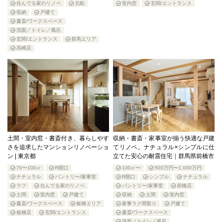
住んでる家のリノベ
北欧
室内窓
玄関/エントランス
収納
戸建て
書斎/ワークスペース
洗面／トイレ／風呂
玄関/エントランス
群馬エリア
高崎店
土間・室内窓・書斎付き、暮らしやす
収納・書斎・家事室が揃う快適な戸建
さを追求したマンションリノベーショ
てリノベ。ナチュラル×シンプルに仕
ン | 東京都
立てた安心の耐震住宅｜群馬県前橋市
70〜100㎡
R開口
100㎡〜
500万円〜1,000万円
ナチュラル
パントリー/家事室
R開口
シンプル
ナチュラル
ラフ
住んでる家のリノベ
パントリー/家事室
前橋店
土間
室内窓
戸建て
収納
土間
室内窓
書斎/ワークスペース
板橋エリア
家事ラク間取り
戸建て
板橋店
玄関/エントランス
書斎/ワークスペース
洗面／トイレ／風呂