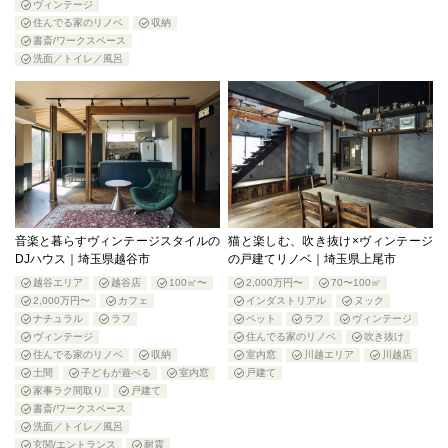
ヴィンテージ
住んでる家のリノベ
収納
書斎/ワークスペース
洗面／トイレ／風呂
音楽と暮らすヴィンテージスタイルの
猫と楽しむ、吹き抜け×ヴィンテージ
DJハウス｜埼玉県越谷市
の戸建てリノベ｜埼玉県上尾市
越谷エリア
越谷店
100㎡〜
2,000万円〜
70〜100㎡
2,000万円〜
カフェ
インダストリアル
ヌック
ナチュラル
ラフ
ペット
ラフ
ヴィンテージ
ヴィンテージ
住んでる家のリノベ
吹き抜け
住んでる家のリノベ
収納
室内窓
川越エリア
川越店
土間
子どもが遊べる
室内窓
戸建て
家事ラク間取り
戸建て
書斎/ワークスペース
洗面／トイレ／風呂
玄関/エントランス
耐震