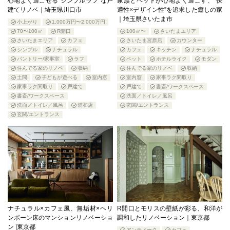
心地よく過ごせる“シンプルラフ”な戸
家族とペットが心地よく過ごす、“快
建てリノベ｜埼玉県川口市
適性×デザイン性”を追求した癒しの家
｜埼玉県さいたま市
小上がり
1,000万円〜2,000万円
70〜100㎡
R開口
100㎡〜
さいたまエリア
さいたまエリア
カフェ
さいたま宮原店
カウンター
シンプル
ナチュラル
カフェ
キッチン
ナチュラル
パントリー/家事室
ラフ
ペット
ホテルライク
モダン
住んでる家のリノベ
収納
住んでる家のリノベ
収納
土間
子どもが遊べる
室内窓
室内窓
家事ラク間取り
家事ラク間取り
戸建て
戸建て
書斎/ワークスペース
書斎/ワークスペース
洗面／トイレ／風呂
洗面／トイレ／風呂
浦和店
玄関/エントランス
玄関/エントランス
ナチュラル×カフェ風、無垢材×ヘリ
R開口とモリスの壁紙が彩る、和洋が
ンボーン床のマンションリノベーショ
調和したリノベーション｜東京都
ン |東京都
アンティーク
カフェ