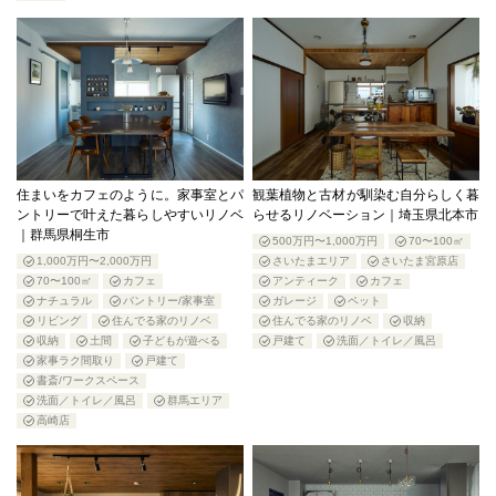
住まいをカフェのように。家事室とパ
観葉植物と古材が馴染む自分らしく暮
ントリーで叶えた暮らしやすいリノベ
らせるリノベーション｜埼玉県北本市
｜群馬県桐生市
500万円〜1,000万円
70〜100㎡
1,000万円〜2,000万円
さいたまエリア
さいたま宮原店
70〜100㎡
カフェ
アンティーク
カフェ
ナチュラル
パントリー/家事室
ガレージ
ペット
リビング
住んでる家のリノベ
住んでる家のリノベ
収納
収納
土間
子どもが遊べる
戸建て
洗面／トイレ／風呂
家事ラク間取り
戸建て
書斎/ワークスペース
洗面／トイレ／風呂
群馬エリア
高崎店