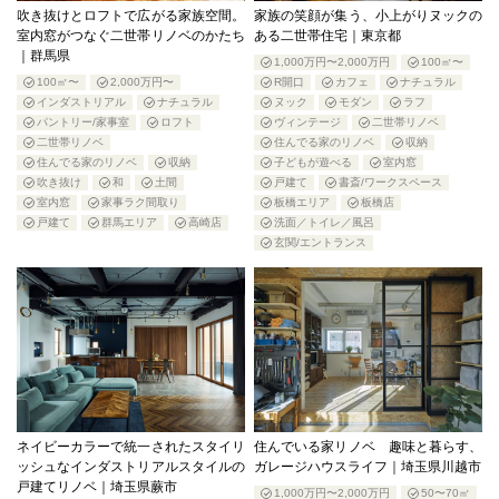
吹き抜けとロフトで広がる家族空間。
家族の笑顔が集う、小上がりヌックの
室内窓がつなぐ二世帯リノベのかたち
ある二世帯住宅｜東京都
｜群馬県
1,000万円〜2,000万円
100㎡〜
100㎡〜
2,000万円〜
R開口
カフェ
ナチュラル
インダストリアル
ナチュラル
ヌック
モダン
ラフ
パントリー/家事室
ロフト
ヴィンテージ
二世帯リノベ
二世帯リノベ
住んでる家のリノベ
収納
住んでる家のリノベ
収納
子どもが遊べる
室内窓
吹き抜け
和
土間
戸建て
書斎/ワークスペース
室内窓
家事ラク間取り
板橋エリア
板橋店
戸建て
群馬エリア
高崎店
洗面／トイレ／風呂
玄関/エントランス
ネイビーカラーで統一されたスタイリ
住んでいる家リノベ 趣味と暮らす、
ッシュなインダストリアルスタイルの
ガレージハウスライフ｜埼玉県川越市
戸建てリノベ｜埼玉県蕨市
1,000万円〜2,000万円
50〜70㎡