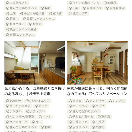
二世帯リノベ
住んでる家のリノベ
前橋店
住んでる家のリノベ
収納
土間
店舗リノベ
店舗兼住宅
土間
子どもが遊べる
室内窓
群馬エリア
戸建て
書斎/ワークスペース
板橋エリア
板橋店
洗面／トイレ／風呂
玄関/エントランス
光と風がめぐる、回遊動線と吹き抜け
家族が快適に暮らせる、明るく開放的
のある暮らし｜埼玉県上尾市
なカフェ風住宅へフルリノベーション
100㎡〜
さいたまエリア
カフェ
カントリー
シンプル
さいたま宮原店
カフェ
ナチュラル
ポップ
シンプル
ナチュラル
住んでる家のリノベ
パントリー/家事室
ペット
子どもが遊べる
室内窓
ホテルライク
ラフ
川越エリア
川越店
住んでる家のリノベ
北欧
店舗リノベ
戸建て