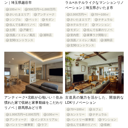
ン｜埼玉県越谷市
ラル×ホテルライクなマンションリノ
ベーション｜埼玉県さいたま市
100㎡〜
500万円〜1,000万円
さいたまエリア
アンティーク
2,000万円〜
70〜100㎡
シンプル
ペット
モダン
さいたまエリア
ナチュラル
住んでる家のリノベ
収納
ホテルライク
マンション
土間
戸建て
モダン
住んでる家のリノベ
洗面／トイレ／風呂
浦和店
室内窓
家事ラク間取り
玄関/エントランス
洗面／トイレ／風呂
浦和店
玄関/エントランス
アンティーク×北欧が心地いい！住み
古道具の魅力を活かした、開放的な
慣れた家で収納と家事動線をこだわり
LDKリノベーション
リノベ｜群馬県みどり市
70〜100㎡
カフェ
1,000万円〜2,000万円
100㎡〜
カントリー
ナチュラル
アンティーク
インダストリアル
パントリー/家事室
マンション
パントリー/家事室
ラフ
住んでる家のリノベ
収納