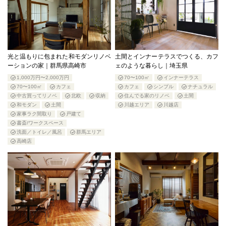
光と温もりに包まれた和モダンリノベ
土間とインナーテラスでつくる、カフ
ーションの家｜群馬県高崎市
ェのような暮らし｜埼玉県
1,000万円〜2,000万円
70〜100㎡
インナーテラス
70〜100㎡
カフェ
カフェ
シンプル
ナチュラル
中古買ってリノベ
北欧
収納
住んでる家のリノベ
土間
和モダン
土間
川越エリア
川越店
家事ラク間取り
戸建て
書斎/ワークスペース
洗面／トイレ／風呂
群馬エリア
高崎店