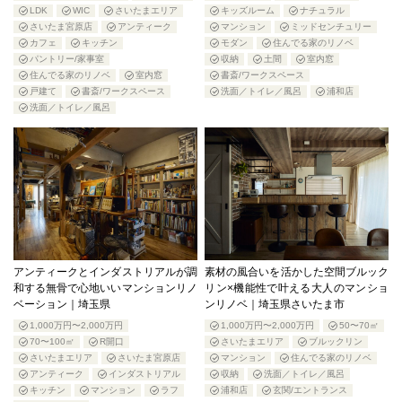
LDK
WIC
さいたまエリア
キッズルーム
ナチュラル
さいたま宮原店
アンティーク
マンション
ミッドセンチュリー
カフェ
キッチン
モダン
住んでる家のリノベ
パントリー/家事室
収納
土間
室内窓
住んでる家のリノベ
室内窓
書斎/ワークスペース
戸建て
書斎/ワークスペース
洗面／トイレ／風呂
浦和店
洗面／トイレ／風呂
アンティークとインダストリアルが調
素材の風合いを活かした空間ブルック
和する無骨で心地いいマンションリノ
リン×機能性で叶える大人のマンショ
ベーション｜埼玉県
ンリノベ｜埼玉県さいたま市
1,000万円〜2,000万円
1,000万円〜2,000万円
50〜70㎡
70〜100㎡
R開口
さいたまエリア
ブルックリン
さいたまエリア
さいたま宮原店
マンション
住んでる家のリノベ
アンティーク
インダストリアル
収納
洗面／トイレ／風呂
キッチン
マンション
ラフ
浦和店
玄関/エントランス