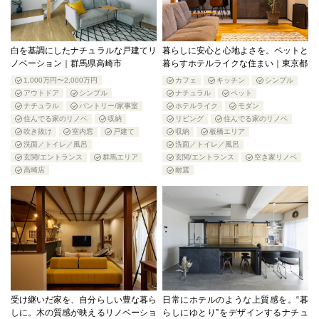
白を基調にしたナチュラルな戸建てリ
暮らしに安心と心地よさを。ペットと
ノベーション｜群馬県高崎市
暮らすホテルライクな住まい｜東京都
1,000万円〜2,000万円
カフェ
キッチン
シンプル
アウトドア
シンプル
ナチュラル
ペット
ナチュラル
パントリー/家事室
ホテルライク
モダン
住んでる家のリノベ
収納
リビング
住んでる家のリノベ
吹き抜け
室内窓
戸建て
収納
板橋エリア
洗面／トイレ／風呂
洗面／トイレ／風呂
玄関/エントランス
群馬エリア
玄関/エントランス
空き家リノベ
高崎店
耐震
受け継いだ家を、自分らしい豊な暮ら
日常にホテルのような上質感を。“暮
しに。木の質感が映えるリノベーショ
らしにゆとり”をデザインするナチュ