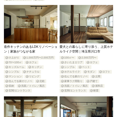
造作キッチンのあるLDKリノベーショ
愛犬との暮らしに寄り添う、上質ホテ
ン｜家族がつながる家
ルライク空間｜埼玉県川口市
小上がり
1,000万円〜2,000万円
100㎡〜
2,000万円〜
70〜100㎡
カフェ
さいたまエリア
カフェ
キッズルーム
キッチン
シンプル
ペット
シンプル
ナチュラル
ホテルライク
モダン
ロフト
マンション
リビング
住んでる家のリノベ
土間
住んでる家のリノベ
北欧
家事ラク間取り
戸建て
収納
洗面／トイレ／風呂
洗面／トイレ／風呂
浦和店
玄関/エントランス
玄関/エントランス
耐震