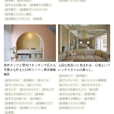
収納
吹き抜け
洗面／トイレ／風呂
子どもが遊べる
家事ラク間取り
戸建て
書斎/ワークスペース
洗面／トイレ／風呂
玄関/エントランス
耐震
造作ヌックと壁付けキッチンで広さも
上品な色合いに包まれる、心地よいフ
可愛さも叶えたLDKリノベ｜東京都板
レンチスタイルの暮らし。
橋区
100㎡〜
R開口
50〜70㎡
R開口
カフェ
アンティーク
パントリー/家事室
キッズルーム
シンプル
ブルックリン
ホテルライク
ヌック
ホテルライク
ポップ
住んでる家のリノベ
土間
住んでる家のリノベ
収納
子どもが遊べる
室内窓
子どもが遊べる
戸建て
家事ラク間取り
戸建て
書斎/ワークスペース
板橋エリア
洗面／トイレ／風呂
板橋店
洗面／トイレ／風呂
玄関/エントランス
耐震