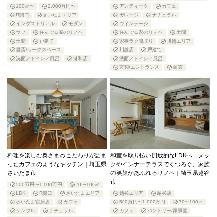
100㎡〜
2,000万円〜
アンティーク
カフェ
R開口
さいたまエリア
ガレージ
ナチュラル
インダストリアル
モダン
ヴィンテージ
ラフ
住んでる家のリノベ
住んでる家のリノベ
土間
土間
戸建て
家事ラク間取り
川越エリア
書斎/ワークスペース
川越店
戸建て
洗面／トイレ／風呂
浦和店
洗面／トイレ／風呂
玄関/エントランス
耐震
料理を楽しむ奥さまのこだわりが詰ま
和室を取り払い開放的なLDKへ ヌッ
ったカフェのようなキッチン｜埼玉県
クやインナーテラスでくつろぐ、家族
さいたま市
の笑顔があふれるリノベ｜埼玉県越谷
市
500万円〜1,000万円
70〜100㎡
LDK
R開口
さいたまエリア
越谷エリア
越谷店
さいたま宮原店
カフェ
500万円〜1,000万円
70〜100㎡
シンプル
ナチュラル
カフェ
パントリー/家事室