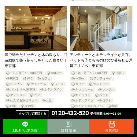
黒で締めたキッチンと木の温もり、回
アンティークとホテルライクが共存。
遊動線で整う暮らしを叶えた住まい｜
ペットも子どもものびのび暮らせる戸
東京都
建てリノベ｜東京都
1,000万円〜2,000万円
100㎡〜
1,000万円〜2,000万円
R開口
R開口
WIC
カフェ
〜50㎡
アンティーク
シンプル
ナチュラル
ヌック
カフェ
カントリー
パントリー/家事室
ホテルライク
キッズルーム
シンプル
マンション
ラフ
ナチュラル
ペット
住んでる家のリノベ
北欧
ホテルライク
ロフト
収納
室内窓
住んでる家のリノベ
収納
0120-432-520
書斎/ワークスペース
板橋エリア
戸建て
板橋エリア
板橋店
タップして電話する
受付時間 9:00〜18:00
板橋店
洗面／トイレ／風呂
玄関/エントランス
LINEでお家診断
資料請求
来店相談