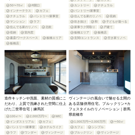
50〜70㎡
R開口
カントリー
ナチュラル
インナーテラス
カフェ
パントリー/家事室
ナチュラル
パントリー/家事室
住んでる家のリノベ
収納
マンション
ラフ
吹き抜け
和
子どもが遊べる
住んでる家のリノベ
北欧
家事ラク間取り
戸建て
収納
室内窓
板橋エリア
板橋店
書斎/ワークスペース
板橋エリア
玄関/エントランス
空き家リノベ
板橋店
造作キッチンや洗面、素材の質感にこ
ヴィンテージの風合いで魅せる土間の
だわり、上質で洗練された空間に仕上
ある店舗併用住宅。ブルックリン×カ
げた二世帯住宅｜練馬区
フェスタイルのリノベーション｜群馬
県前橋市
100㎡〜
2,000万円〜
WIC
インダストリアル
カフェ
1,000万円〜2,000万円
〜50㎡
パントリー/家事室
ホテルライク
カフェ
シンプル
ラフ
ワンダー
ヴィンテージ
ブルックリン
ヴィンテージ