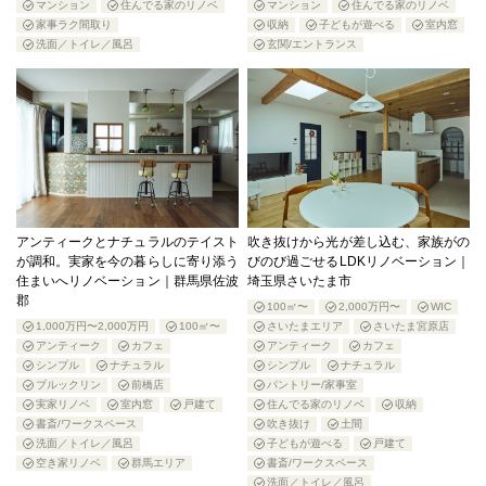
マンション
住んでる家のリノベ
マンション
住んでる家のリノベ
家事ラク間取り
収納
子どもが遊べる
室内窓
洗面／トイレ／風呂
玄関/エントランス
アンティークとナチュラルのテイスト
吹き抜けから光が差し込む、家族がの
が調和。実家を今の暮らしに寄り添う
びのび過ごせるLDKリノベーション｜
住まいへリノベーション｜群馬県佐波
埼玉県さいたま市
郡
100㎡〜
2,000万円〜
WIC
1,000万円〜2,000万円
100㎡〜
さいたまエリア
さいたま宮原店
アンティーク
カフェ
アンティーク
カフェ
シンプル
ナチュラル
シンプル
ナチュラル
ブルックリン
前橋店
パントリー/家事室
実家リノベ
室内窓
戸建て
住んでる家のリノベ
収納
書斎/ワークスペース
吹き抜け
土間
洗面／トイレ／風呂
子どもが遊べる
戸建て
空き家リノベ
群馬エリア
書斎/ワークスペース
洗面／トイレ／風呂