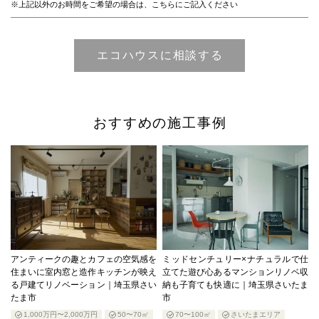
※上記以外のお時間をご希望の場合は、こちらにご記入ください
おすすめの施工事例
アンティークの趣とカフェの空気感を
ミッドセンチュリー×ナチュラルで仕
住まいに室内窓と造作キッチンが映え
立てた遊び心あるマンションリノベ収
る戸建てリノベーション｜埼玉県さい
納も子育ても快適に｜埼玉県さいたま
たま市
市
1,000万円〜2,000万円
50〜70㎡
70〜100㎡
さいたまエリア