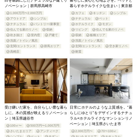
白を基調にしたナチュラルな戸建てリ
暮らしに安心と心地よさを。ペットと
ノベーション｜群馬県高崎市
暮らすホテルライクな住まい｜東京都
1,000万円〜2,000万円
カフェ
キッチン
シンプル
アウトドア
シンプル
ナチュラル
ペット
ナチュラル
パントリー/家事室
ホテルライク
モダン
住んでる家のリノベ
収納
リビング
住んでる家のリノベ
吹き抜け
室内窓
戸建て
収納
板橋エリア
洗面／トイレ／風呂
洗面／トイレ／風呂
玄関/エントランス
群馬エリア
玄関/エントランス
空き家リノベ
高崎店
耐震
受け継いだ家を、自分らしい豊な暮ら
日常にホテルのような上質感を。“暮
しに。木の質感が映えるリノベーショ
らしにゆとり”をデザインするナチュ
ン｜埼玉県越谷市
ラル×ホテルライクなマンションリノ
ベーション｜埼玉県さいたま市
100㎡〜
500万円〜1,000万円
さいたまエリア
アンティーク
2,000万円〜
70〜100㎡
シンプル
ペット
モダン
さいたまエリア
ナチュラル