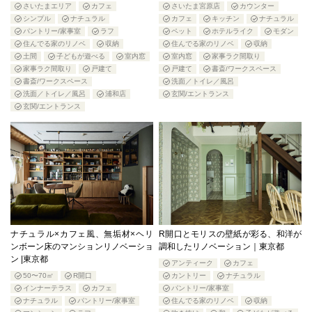
さいたまエリア
カフェ
さいたま宮原店
カウンター
シンプル
ナチュラル
カフェ
キッチン
ナチュラル
パントリー/家事室
ラフ
ペット
ホテルライク
モダン
住んでる家のリノベ
収納
住んでる家のリノベ
収納
土間
子どもが遊べる
室内窓
室内窓
家事ラク間取り
家事ラク間取り
戸建て
戸建て
書斎/ワークスペース
書斎/ワークスペース
洗面／トイレ／風呂
洗面／トイレ／風呂
浦和店
玄関/エントランス
玄関/エントランス
ナチュラル×カフェ風、無垢材×ヘリ
R開口とモリスの壁紙が彩る、和洋が
ンボーン床のマンションリノベーショ
調和したリノベーション｜東京都
ン |東京都
アンティーク
カフェ
50〜70㎡
R開口
カントリー
ナチュラル
インナーテラス
カフェ
パントリー/家事室
ナチュラル
パントリー/家事室
住んでる家のリノベ
収納