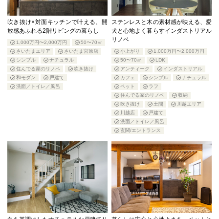
吹き抜け×対面キッチンで叶える、開
ステンレスと木の素材感が映える、愛
放感あふれる2階リビングの暮らし
犬と心地よく暮らすインダストリアル
リノベ
1,000万円〜2,000万円
50〜70㎡
さいたまエリア
さいたま宮原店
小上がり
1,000万円〜2,000万円
シンプル
ナチュラル
50〜70㎡
LDK
住んでる家のリノベ
吹き抜け
アンティーク
インダストリアル
和モダン
戸建て
カフェ
シンプル
ナチュラル
洗面／トイレ／風呂
ペット
ラフ
住んでる家のリノベ
収納
吹き抜け
土間
川越エリア
川越店
戸建て
洗面／トイレ／風呂
玄関/エントランス