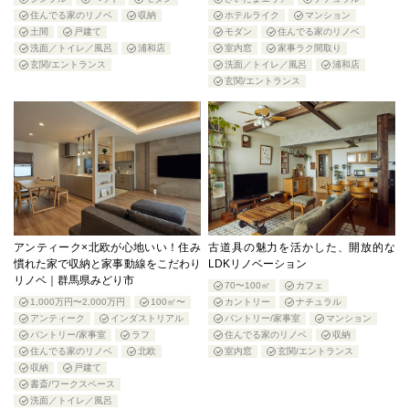
住んでる家のリノベ
収納
ホテルライク
マンション
土間
戸建て
モダン
住んでる家のリノベ
洗面／トイレ／風呂
浦和店
室内窓
家事ラク間取り
玄関/エントランス
洗面／トイレ／風呂
浦和店
玄関/エントランス
アンティーク×北欧が心地いい！住み
古道具の魅力を活かした、開放的な
慣れた家で収納と家事動線をこだわり
LDKリノベーション
リノベ｜群馬県みどり市
70〜100㎡
カフェ
1,000万円〜2,000万円
100㎡〜
カントリー
ナチュラル
アンティーク
インダストリアル
パントリー/家事室
マンション
パントリー/家事室
ラフ
住んでる家のリノベ
収納
住んでる家のリノベ
北欧
室内窓
玄関/エントランス
収納
戸建て
書斎/ワークスペース
洗面／トイレ／風呂