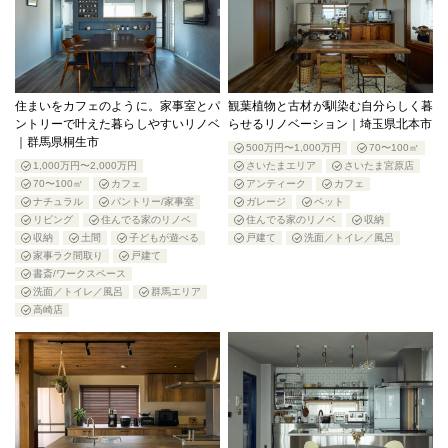
住まいをカフェのように。家事室とパ
観葉植物と古材が馴染む自分らしく暮
ントリーで叶えた暮らしやすいリノベ
らせるリノベーション｜埼玉県北本市
｜群馬県桐生市
500万円〜1,000万円
70〜100㎡
1,000万円〜2,000万円
さいたまエリア
さいたま宮原店
70〜100㎡
カフェ
アンティーク
カフェ
ナチュラル
パントリー/家事室
ガレージ
ペット
リビング
住んでる家のリノベ
住んでる家のリノベ
収納
収納
土間
子どもが遊べる
戸建て
洗面／トイレ／風呂
家事ラク間取り
戸建て
書斎/ワークスペース
洗面／トイレ／風呂
群馬エリア
高崎店