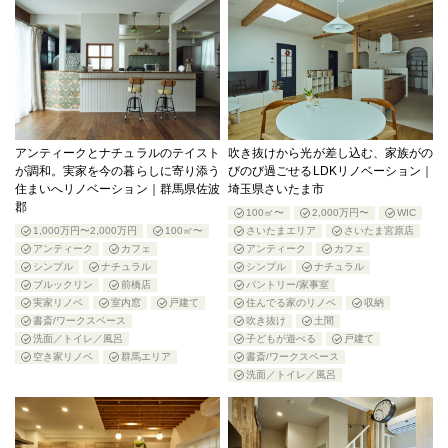
アンティークとナチュラルのテイスト
吹き抜けから光が差し込む、家族がの
が調和。実家を今の暮らしに寄り添う
びのび過ごせるLDKリノベーション｜
住まいへリノベーション｜群馬県佐波
埼玉県さいたま市
郡
100㎡〜
2,000万円〜
WIC
1,000万円〜2,000万円
100㎡〜
さいたまエリア
さいたま宮原店
アンティーク
カフェ
アンティーク
カフェ
シンプル
ナチュラル
シンプル
ナチュラル
ブルックリン
前橋店
パントリー/家事室
実家リノベ
室内窓
戸建て
住んでる家のリノベ
収納
書斎/ワークスペース
吹き抜け
土間
洗面／トイレ／風呂
子どもが遊べる
戸建て
空き家リノベ
群馬エリア
書斎/ワークスペース
洗面／トイレ／風呂