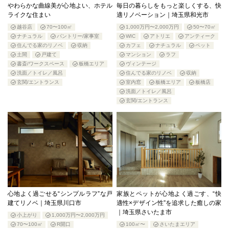
やわらかな曲線美が心地よい、ホテル
毎日の暮らしをもっと楽しくする、快
ライクな住まい
適リノベーション｜埼玉県和光市
越谷店
70〜100㎡
1,000万円〜2,000万円
50〜70㎡
ナチュラル
パントリー/家事室
WIC
アトリエ
アンティーク
住んでる家のリノベ
収納
カフェ
ナチュラル
ペット
土間
戸建て
マンション
ラフ
書斎/ワークスペース
板橋エリア
ヴィンテージ
洗面／トイレ／風呂
住んでる家のリノベ
収納
玄関/エントランス
室内窓
板橋エリア
板橋店
洗面／トイレ／風呂
玄関/エントランス
心地よく過ごせる“シンプルラフ”な戸
家族とペットが心地よく過ごす、“快
建てリノベ｜埼玉県川口市
適性×デザイン性”を追求した癒しの家
｜埼玉県さいたま市
小上がり
1,000万円〜2,000万円
70〜100㎡
R開口
100㎡〜
さいたまエリア