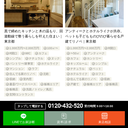
黒で締めたキッチンと木の温もり、回
アンティークとホテルライクが共存。
遊動線で整う暮らしを叶えた住まい｜
ペットも子どもものびのび暮らせる戸
東京都
建てリノベ｜東京都
1,000万円〜2,000万円
100㎡〜
1,000万円〜2,000万円
R開口
R開口
WIC
カフェ
〜50㎡
アンティーク
シンプル
ナチュラル
ヌック
カフェ
カントリー
パントリー/家事室
ホテルライク
キッズルーム
シンプル
マンション
ラフ
ナチュラル
ペット
住んでる家のリノベ
北欧
ホテルライク
ロフト
収納
室内窓
住んでる家のリノベ
収納
書斎/ワークスペース
板橋エリア
戸建て
板橋エリア
板橋店
板橋店
洗面／トイレ／風呂
玄関/エントランス
0120-432-520
タップして電話する
受付時間 9:00〜18:00
LINEでお家診断
資料請求
来店相談