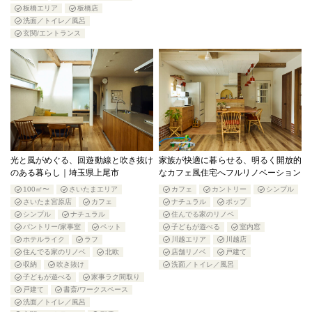
板橋エリア
板橋店
洗面／トイレ／風呂
玄関/エントランス
光と風がめぐる、回遊動線と吹き抜け
家族が快適に暮らせる、明るく開放的
のある暮らし｜埼玉県上尾市
なカフェ風住宅へフルリノベーション
100㎡〜
さいたまエリア
カフェ
カントリー
シンプル
さいたま宮原店
カフェ
ナチュラル
ポップ
シンプル
ナチュラル
住んでる家のリノベ
パントリー/家事室
ペット
子どもが遊べる
室内窓
ホテルライク
ラフ
川越エリア
川越店
住んでる家のリノベ
北欧
店舗リノベ
戸建て
収納
吹き抜け
洗面／トイレ／風呂
子どもが遊べる
家事ラク間取り
戸建て
書斎/ワークスペース
洗面／トイレ／風呂