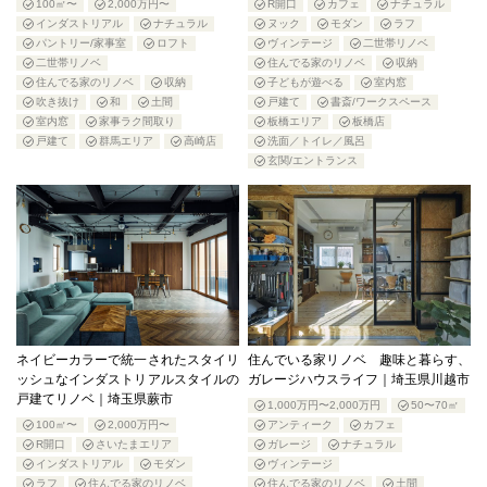
100㎡〜
2,000万円〜
R開口
カフェ
ナチュラル
インダストリアル
ナチュラル
ヌック
モダン
ラフ
パントリー/家事室
ロフト
ヴィンテージ
二世帯リノベ
二世帯リノベ
住んでる家のリノベ
収納
住んでる家のリノベ
収納
子どもが遊べる
室内窓
吹き抜け
和
土間
戸建て
書斎/ワークスペース
室内窓
家事ラク間取り
板橋エリア
板橋店
戸建て
群馬エリア
高崎店
洗面／トイレ／風呂
玄関/エントランス
ネイビーカラーで統一されたスタイリ
住んでいる家リノベ 趣味と暮らす、
ッシュなインダストリアルスタイルの
ガレージハウスライフ｜埼玉県川越市
戸建てリノベ｜埼玉県蕨市
1,000万円〜2,000万円
50〜70㎡
100㎡〜
2,000万円〜
アンティーク
カフェ
R開口
さいたまエリア
ガレージ
ナチュラル
インダストリアル
モダン
ヴィンテージ
ラフ
住んでる家のリノベ
住んでる家のリノベ
土間