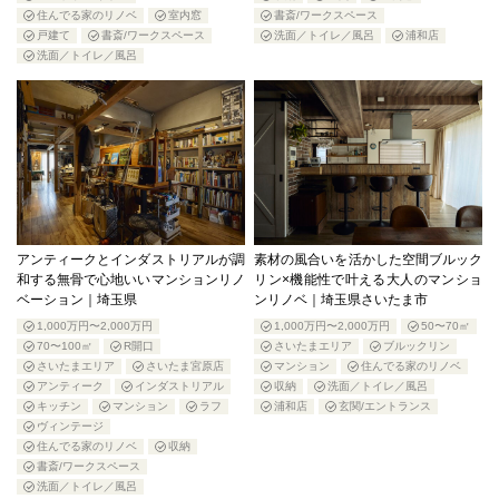
住んでる家のリノベ
室内窓
書斎/ワークスペース
戸建て
書斎/ワークスペース
洗面／トイレ／風呂
浦和店
洗面／トイレ／風呂
アンティークとインダストリアルが調
素材の風合いを活かした空間ブルック
和する無骨で心地いいマンションリノ
リン×機能性で叶える大人のマンショ
ベーション｜埼玉県
ンリノベ｜埼玉県さいたま市
1,000万円〜2,000万円
1,000万円〜2,000万円
50〜70㎡
70〜100㎡
R開口
さいたまエリア
ブルックリン
さいたまエリア
さいたま宮原店
マンション
住んでる家のリノベ
アンティーク
インダストリアル
収納
洗面／トイレ／風呂
キッチン
マンション
ラフ
浦和店
玄関/エントランス
ヴィンテージ
住んでる家のリノベ
収納
書斎/ワークスペース
洗面／トイレ／風呂