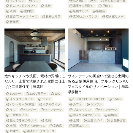
マンション
ラフ
吹き抜け
和
子どもが遊べる
住んでる家のリノベ
北欧
家事ラク間取り
戸建て
収納
室内窓
板橋エリア
板橋店
書斎/ワークスペース
板橋エリア
玄関/エントランス
空き家リノベ
板橋店
造作キッチンや洗面、素材の質感にこ
ヴィンテージの風合いで魅せる土間の
だわり、上質で洗練された空間に仕上
ある店舗併用住宅。ブルックリン×カ
げた二世帯住宅｜練馬区
フェスタイルのリノベーション｜群馬
県前橋市
100㎡〜
2,000万円〜
WIC
インダストリアル
カフェ
1,000万円〜2,000万円
〜50㎡
パントリー/家事室
ホテルライク
カフェ
シンプル
ラフ
ワンダー
ヴィンテージ
ブルックリン
ヴィンテージ
二世帯リノベ
住んでる家のリノベ
前橋店
住んでる家のリノベ
収納
土間
店舗リノベ
店舗兼住宅
土間
子どもが遊べる
室内窓
群馬エリア
戸建て
書斎/ワークスペース