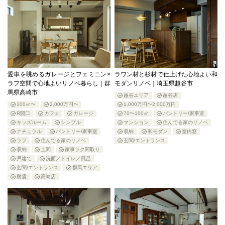
愛車を眺めるガレージとフェミニン×
ラワン材と杉材で仕上げた心地よい和
ラフ空間で心地よいリノベ暮らし｜群
モダンリノベ｜埼玉県越谷市
馬県高崎市
越谷エリア
越谷店
100㎡〜
2,000万円〜
1,000万円〜2,000万円
R開口
カフェ
ガレージ
70〜100㎡
パントリー/家事室
キッズルーム
シンプル
マンション
住んでる家のリノベ
ナチュラル
パントリー/家事室
収納
和モダン
室内窓
ラフ
住んでる家のリノベ
玄関/エントランス
収納
土間
家事ラク間取り
戸建て
洗面／トイレ／風呂
玄関/エントランス
群馬エリア
耐震
高崎店