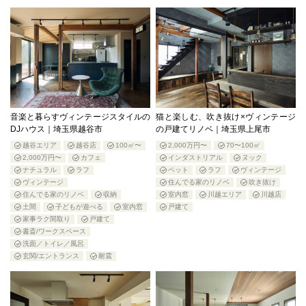
音楽と暮らすヴィンテージスタイルの
猫と楽しむ、吹き抜け×ヴィンテージ
DJハウス｜埼玉県越谷市
の戸建てリノベ｜埼玉県上尾市
越谷エリア
越谷店
100㎡〜
2,000万円〜
70〜100㎡
2,000万円〜
カフェ
インダストリアル
ヌック
ナチュラル
ラフ
ペット
ラフ
ヴィンテージ
ヴィンテージ
住んでる家のリノベ
吹き抜け
住んでる家のリノベ
収納
室内窓
川越エリア
川越店
土間
子どもが遊べる
室内窓
戸建て
家事ラク間取り
戸建て
書斎/ワークスペース
洗面／トイレ／風呂
玄関/エントランス
耐震