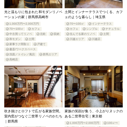
光と温もりに包まれた和モダンリノベ
土間とインナーテラスでつくる、カフ
ーションの家｜群馬県高崎市
ェのような暮らし｜埼玉県
1,000万円〜2,000万円
70〜100㎡
インナーテラス
70〜100㎡
カフェ
カフェ
シンプル
ナチュラル
中古買ってリノベ
北欧
収納
住んでる家のリノベ
土間
和モダン
土間
川越エリア
川越店
家事ラク間取り
戸建て
書斎/ワークスペース
洗面／トイレ／風呂
群馬エリア
高崎店
吹き抜けとロフトで広がる家族空間。
家族の笑顔が集う、小上がりヌックの
室内窓がつなぐ二世帯リノベのかたち
ある二世帯住宅｜東京都
｜群馬県
1,000万円〜2,000万円
100㎡〜