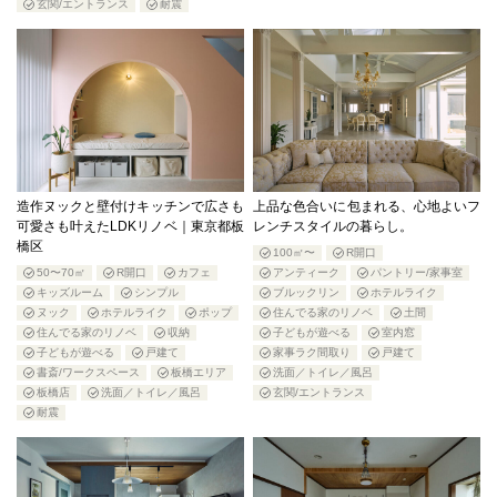
玄関/エントランス
耐震
造作ヌックと壁付けキッチンで広さも
上品な色合いに包まれる、心地よいフ
可愛さも叶えたLDKリノベ｜東京都板
レンチスタイルの暮らし。
橋区
100㎡〜
R開口
50〜70㎡
R開口
カフェ
アンティーク
パントリー/家事室
キッズルーム
シンプル
ブルックリン
ホテルライク
ヌック
ホテルライク
ポップ
住んでる家のリノベ
土間
住んでる家のリノベ
収納
子どもが遊べる
室内窓
子どもが遊べる
戸建て
家事ラク間取り
戸建て
書斎/ワークスペース
板橋エリア
洗面／トイレ／風呂
板橋店
洗面／トイレ／風呂
玄関/エントランス
耐震