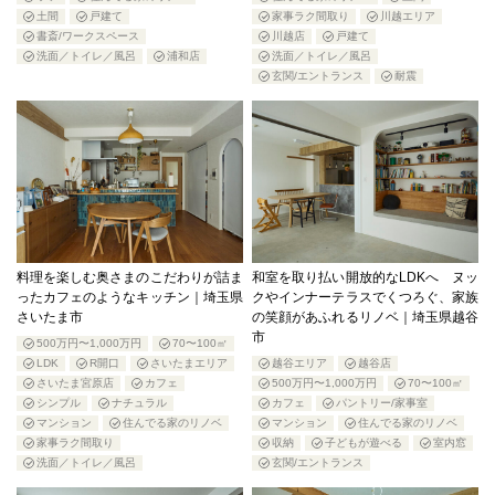
土間
戸建て
家事ラク間取り
川越エリア
書斎/ワークスペース
川越店
戸建て
洗面／トイレ／風呂
浦和店
洗面／トイレ／風呂
玄関/エントランス
耐震
料理を楽しむ奥さまのこだわりが詰ま
和室を取り払い開放的なLDKへ ヌッ
ったカフェのようなキッチン｜埼玉県
クやインナーテラスでくつろぐ、家族
さいたま市
の笑顔があふれるリノベ｜埼玉県越谷
市
500万円〜1,000万円
70〜100㎡
LDK
R開口
さいたまエリア
越谷エリア
越谷店
さいたま宮原店
カフェ
500万円〜1,000万円
70〜100㎡
シンプル
ナチュラル
カフェ
パントリー/家事室
マンション
住んでる家のリノベ
マンション
住んでる家のリノベ
家事ラク間取り
収納
子どもが遊べる
室内窓
洗面／トイレ／風呂
玄関/エントランス