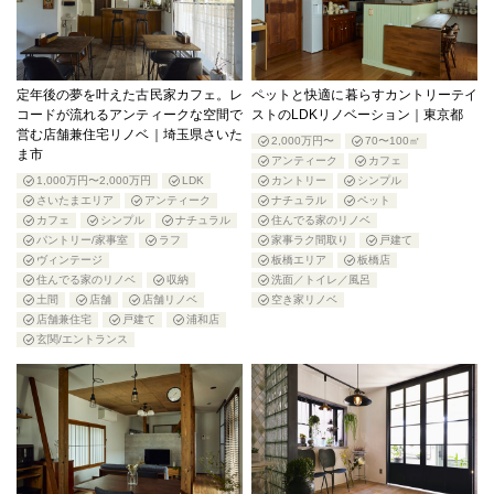
定年後の夢を叶えた古民家カフェ。レ
ペットと快適に暮らすカントリーテイ
コードが流れるアンティークな空間で
ストのLDKリノベーション｜東京都
営む店舗兼住宅リノベ｜埼玉県さいた
2,000万円〜
70〜100㎡
ま市
アンティーク
カフェ
1,000万円〜2,000万円
LDK
カントリー
シンプル
さいたまエリア
アンティーク
ナチュラル
ペット
カフェ
シンプル
ナチュラル
住んでる家のリノベ
パントリー/家事室
ラフ
家事ラク間取り
戸建て
ヴィンテージ
板橋エリア
板橋店
住んでる家のリノベ
収納
洗面／トイレ／風呂
土間
店舗
店舗リノベ
空き家リノベ
店舗兼住宅
戸建て
浦和店
玄関/エントランス