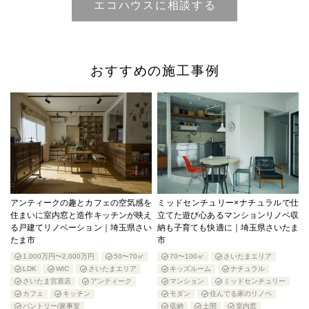
おすすめの施工事例
アンティークの趣とカフェの空気感を
ミッドセンチュリー×ナチュラルで仕
住まいに室内窓と造作キッチンが映え
立てた遊び心あるマンションリノベ収
る戸建てリノベーション｜埼玉県さい
納も子育ても快適に｜埼玉県さいたま
たま市
市
1,000万円〜2,000万円
50〜70㎡
70〜100㎡
さいたまエリア
LDK
WIC
さいたまエリア
キッズルーム
ナチュラル
さいたま宮原店
アンティーク
マンション
ミッドセンチュリー
カフェ
キッチン
モダン
住んでる家のリノベ
パントリー/家事室
収納
土間
室内窓