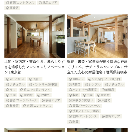
玄関/エントランス
群馬エリア
高崎店
土間・室内窓・書斎付き、暮らしやす
収納・書斎・家事室が揃う快適な戸建
さを追求したマンションリノベーショ
てリノベ。ナチュラル×シンプルに仕
ン | 東京都
立てた安心の耐震住宅｜群馬県前橋市
70〜100㎡
R開口
100㎡〜
500万円〜1,000万円
ナチュラル
パントリー/家事室
R開口
シンプル
ナチュラル
ラフ
住んでる家のリノベ
パントリー/家事室
前橋店
土間
室内窓
戸建て
収納
土間
室内窓
書斎/ワークスペース
板橋エリア
家事ラク間取り
戸建て
板橋店
玄関/エントランス
書斎/ワークスペース
洗面／トイレ／風呂
玄関/エントランス
群馬エリア
耐震