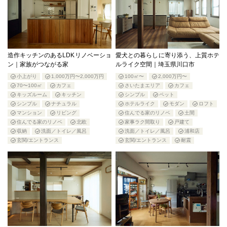
造作キッチンのあるLDKリノベーショ
愛犬との暮らしに寄り添う、上質ホテ
ン｜家族がつながる家
ルライク空間｜埼玉県川口市
小上がり
1,000万円〜2,000万円
100㎡〜
2,000万円〜
70〜100㎡
カフェ
さいたまエリア
カフェ
キッズルーム
キッチン
シンプル
ペット
シンプル
ナチュラル
ホテルライク
モダン
ロフト
マンション
リビング
住んでる家のリノベ
土間
住んでる家のリノベ
北欧
家事ラク間取り
戸建て
収納
洗面／トイレ／風呂
洗面／トイレ／風呂
浦和店
玄関/エントランス
玄関/エントランス
耐震