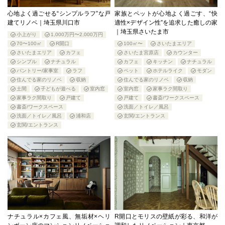
心地よく過ごせる“シンプルラフ”な戸
家族とペットが心地よく過ごす、“快
建てリノベ｜埼玉県川口市
適性×デザイン性”を追求した癒しの家
｜埼玉県さいたま市
小上がり
1,000万円〜2,000万円
70〜100㎡
R開口
100㎡〜
さいたまエリア
さいたまエリア
カフェ
さいたま宮原店
カウンター
シンプル
ナチュラル
カフェ
キッチン
ナチュラル
パントリー/家事室
ラフ
ペット
ホテルライク
モダン
住んでる家のリノベ
収納
住んでる家のリノベ
収納
土間
子どもが遊べる
室内窓
室内窓
家事ラク間取り
家事ラク間取り
戸建て
戸建て
書斎/ワークスペース
書斎/ワークスペース
洗面／トイレ／風呂
洗面／トイレ／風呂
浦和店
玄関/エントランス
玄関/エントランス
ナチュラル×カフェ風、無垢材×ヘリ
R開口とモリスの壁紙が彩る、和洋が