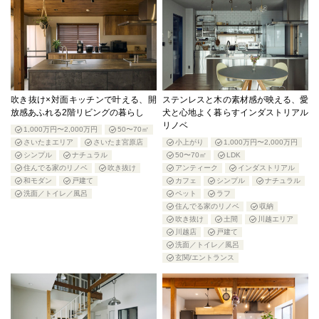
吹き抜け×対面キッチンで叶える、開
ステンレスと木の素材感が映える、愛
放感あふれる2階リビングの暮らし
犬と心地よく暮らすインダストリアル
リノベ
1,000万円〜2,000万円
50〜70㎡
さいたまエリア
さいたま宮原店
小上がり
1,000万円〜2,000万円
シンプル
ナチュラル
50〜70㎡
LDK
住んでる家のリノベ
吹き抜け
アンティーク
インダストリアル
和モダン
戸建て
カフェ
シンプル
ナチュラル
洗面／トイレ／風呂
ペット
ラフ
住んでる家のリノベ
収納
吹き抜け
土間
川越エリア
川越店
戸建て
洗面／トイレ／風呂
玄関/エントランス