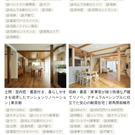
パントリー/家事室
ラフ
住んでる家のリノベ
収納
住んでる家のリノベ
北欧
室内窓
玄関/エントランス
収納
戸建て
書斎/ワークスペース
洗面／トイレ／風呂
玄関/エントランス
群馬エリア
高崎店
土間・室内窓・書斎付き、暮らしやす
収納・書斎・家事室が揃う快適な戸建
さを追求したマンションリノベーショ
てリノベ。ナチュラル×シンプルに仕
ン | 東京都
立てた安心の耐震住宅｜群馬県前橋市
70〜100㎡
R開口
100㎡〜
500万円〜1,000万円
ナチュラル
パントリー/家事室
R開口
シンプル
ナチュラル
ラフ
住んでる家のリノベ
パントリー/家事室
前橋店
土間
室内窓
戸建て
収納
土間
室内窓
書斎/ワークスペース
板橋エリア
家事ラク間取り
戸建て