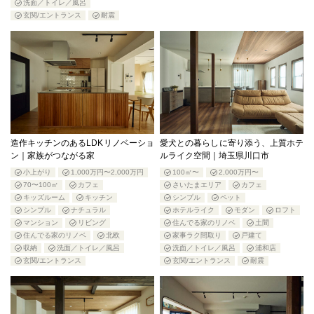
洗面／トイレ／風呂
玄関/エントランス
耐震
造作キッチンのあるLDKリノベーショ
愛犬との暮らしに寄り添う、上質ホテ
ン｜家族がつながる家
ルライク空間｜埼玉県川口市
小上がり
1,000万円〜2,000万円
100㎡〜
2,000万円〜
70〜100㎡
カフェ
さいたまエリア
カフェ
キッズルーム
キッチン
シンプル
ペット
シンプル
ナチュラル
ホテルライク
モダン
ロフト
マンション
リビング
住んでる家のリノベ
土間
住んでる家のリノベ
北欧
家事ラク間取り
戸建て
収納
洗面／トイレ／風呂
洗面／トイレ／風呂
浦和店
玄関/エントランス
玄関/エントランス
耐震