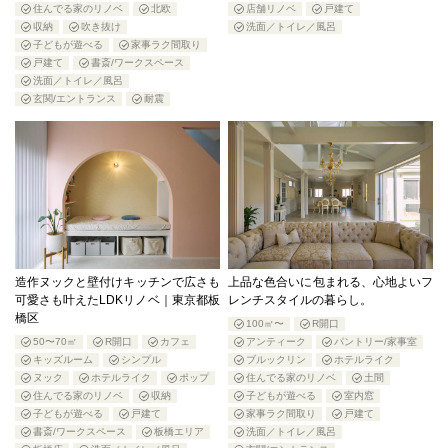
住んでる家のリノベ
北欧
店舗リノベ
戸建て
収納
吹き抜け
洗面／トイレ／風呂
子どもが遊べる
家事ラク間取り
戸建て
書斎/ワークスペース
洗面／トイレ／風呂
玄関/エントランス
耐震
造作ヌックと壁付けキッチンで広さも
上品な色合いに包まれる、心地よいフ
可愛さも叶えたLDKリノベ｜東京都板
レンチスタイルの暮らし。
橋区
100㎡〜
R開口
50〜70㎡
R開口
カフェ
アンティーク
パントリー/家事室
キッズルーム
シンプル
ブルックリン
ホテルライク
ヌック
ホテルライク
ポップ
住んでる家のリノベ
土間
住んでる家のリノベ
収納
子どもが遊べる
室内窓
子どもが遊べる
戸建て
家事ラク間取り
戸建て
書斎/ワークスペース
板橋エリア
洗面／トイレ／風呂