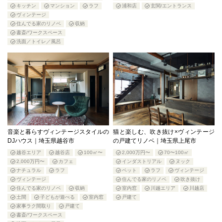
キッチン
マンション
ラフ
浦和店
玄関/エントランス
ヴィンテージ
住んでる家のリノベ
収納
書斎/ワークスペース
洗面／トイレ／風呂
音楽と暮らすヴィンテージスタイルの
猫と楽しむ、吹き抜け×ヴィンテージ
DJハウス｜埼玉県越谷市
の戸建てリノベ｜埼玉県上尾市
越谷エリア
越谷店
100㎡〜
2,000万円〜
70〜100㎡
2,000万円〜
カフェ
インダストリアル
ヌック
ナチュラル
ラフ
ペット
ラフ
ヴィンテージ
ヴィンテージ
住んでる家のリノベ
吹き抜け
住んでる家のリノベ
収納
室内窓
川越エリア
川越店
土間
子どもが遊べる
室内窓
戸建て
家事ラク間取り
戸建て
書斎/ワークスペース