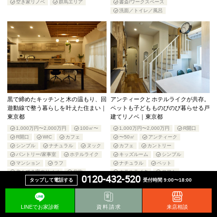
空き家リノベ
群馬エリア
書斎/ワークスペース
洗面／トイレ／風呂
黒で締めたキッチンと木の温もり、回
アンティークとホテルライクが共存。
遊動線で整う暮らしを叶えた住まい｜
ペットも子どもものびのび暮らせる戸
東京都
建てリノベ｜東京都
1,000万円〜2,000万円
100㎡〜
1,000万円〜2,000万円
R開口
R開口
WIC
カフェ
〜50㎡
アンティーク
シンプル
ナチュラル
ヌック
カフェ
カントリー
パントリー/家事室
ホテルライク
キッズルーム
シンプル
マンション
ラフ
ナチュラル
ペット
住んでる家のリノベ
北欧
ホテルライク
ロフト
0120-432-520
タップして電話する
受付時間 9:00〜18:00
収納
室内窓
住んでる家のリノベ
収納
書斎/ワークスペース
板橋エリア
戸建て
板橋エリア
板橋店
板橋店
洗面／トイレ／風呂
玄関/エントランス
LINEでお家診断
資料請求
来店相談