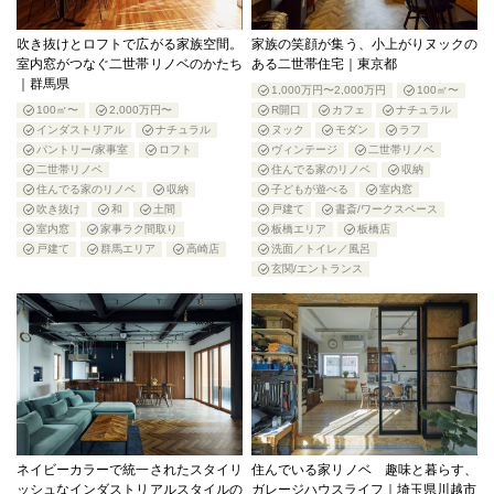
吹き抜けとロフトで広がる家族空間。
家族の笑顔が集う、小上がりヌックの
室内窓がつなぐ二世帯リノベのかたち
ある二世帯住宅｜東京都
｜群馬県
1,000万円〜2,000万円
100㎡〜
100㎡〜
2,000万円〜
R開口
カフェ
ナチュラル
インダストリアル
ナチュラル
ヌック
モダン
ラフ
パントリー/家事室
ロフト
ヴィンテージ
二世帯リノベ
二世帯リノベ
住んでる家のリノベ
収納
住んでる家のリノベ
収納
子どもが遊べる
室内窓
吹き抜け
和
土間
戸建て
書斎/ワークスペース
室内窓
家事ラク間取り
板橋エリア
板橋店
戸建て
群馬エリア
高崎店
洗面／トイレ／風呂
玄関/エントランス
ネイビーカラーで統一されたスタイリ
住んでいる家リノベ 趣味と暮らす、
ッシュなインダストリアルスタイルの
ガレージハウスライフ｜埼玉県川越市