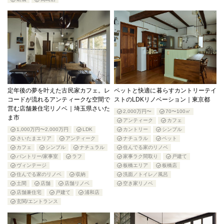
定年後の夢を叶えた古民家カフェ。レ
ペットと快適に暮らすカントリーテイ
コードが流れるアンティークな空間で
ストのLDKリノベーション｜東京都
営む店舗兼住宅リノベ｜埼玉県さいた
2,000万円〜
70〜100㎡
ま市
アンティーク
カフェ
1,000万円〜2,000万円
LDK
カントリー
シンプル
さいたまエリア
アンティーク
ナチュラル
ペット
カフェ
シンプル
ナチュラル
住んでる家のリノベ
パントリー/家事室
ラフ
家事ラク間取り
戸建て
ヴィンテージ
板橋エリア
板橋店
住んでる家のリノベ
収納
洗面／トイレ／風呂
土間
店舗
店舗リノベ
空き家リノベ
店舗兼住宅
戸建て
浦和店
玄関/エントランス