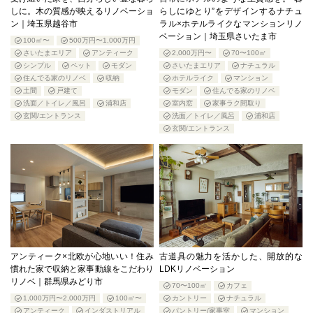
しに。木の質感が映えるリノベーショ
らしにゆとり”をデザインするナチュ
ン｜埼玉県越谷市
ラル×ホテルライクなマンションリノ
ベーション｜埼玉県さいたま市
100㎡〜
500万円〜1,000万円
さいたまエリア
アンティーク
2,000万円〜
70〜100㎡
シンプル
ペット
モダン
さいたまエリア
ナチュラル
住んでる家のリノベ
収納
ホテルライク
マンション
土間
戸建て
モダン
住んでる家のリノベ
洗面／トイレ／風呂
浦和店
室内窓
家事ラク間取り
玄関/エントランス
洗面／トイレ／風呂
浦和店
玄関/エントランス
アンティーク×北欧が心地いい！住み
古道具の魅力を活かした、開放的な
慣れた家で収納と家事動線をこだわり
LDKリノベーション
リノベ｜群馬県みどり市
70〜100㎡
カフェ
1,000万円〜2,000万円
100㎡〜
カントリー
ナチュラル
アンティーク
インダストリアル
パントリー/家事室
マンション