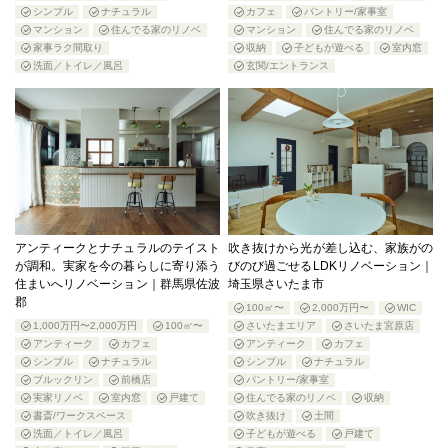
シンプル
ナチュラル
カフェ
パントリー/家事室
マンション
住んでる家のリノベ
マンション
住んでる家のリノベ
家事ラク間取り
収納
子どもが遊べる
室内窓
洗面／トイレ／風呂
玄関/エントランス
アンティークとナチュラルのテイスト
吹き抜けから光が差し込む、家族がの
が調和。実家を今の暮らしに寄り添う
びのび過ごせるLDKリノベーション｜
住まいへリノベーション｜群馬県佐波
埼玉県さいたま市
郡
100㎡〜
2,000万円〜
WIC
1,000万円〜2,000万円
100㎡〜
さいたまエリア
さいたま宮原店
アンティーク
カフェ
アンティーク
カフェ
シンプル
ナチュラル
シンプル
ナチュラル
ブルックリン
前橋店
パントリー/家事室
実家リノベ
室内窓
戸建て
住んでる家のリノベ
収納
書斎/ワークスペース
吹き抜け
土間
洗面／トイレ／風呂
子どもが遊べる
戸建て