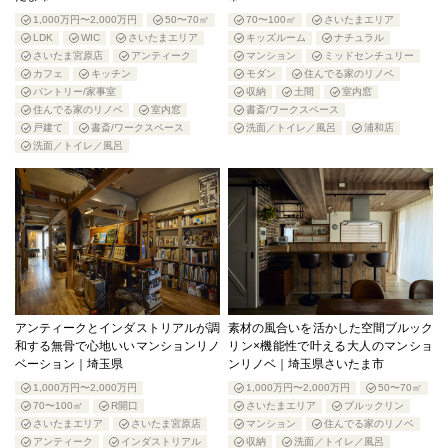
1,000万円〜2,000万円
50〜70㎡
70〜100㎡
さいたまエリア
LDK
WIC
さいたまエリア
キッズルーム
ナチュラル
さいたま宮原店
アンティーク
マンション
ミッドセンチュリー
カフェ
キッチン
モダン
住んでる家のリノベ
パントリー/家事室
収納
土間
室内窓
住んでる家のリノベ
室内窓
書斎/ワークスペース
戸建て
書斎/ワークスペース
洗面／トイレ／風呂
浦和店
洗面／トイレ／風呂
アンティークとインダストリアルが調
素材の風合いを活かした空間ブルック
和する無骨で心地いいマンションリノ
リン×機能性で叶える大人のマンショ
ベーション｜埼玉県
ンリノベ｜埼玉県さいたま市
1,000万円〜2,000万円
1,000万円〜2,000万円
50〜70㎡
70〜100㎡
R開口
さいたまエリア
ブルックリン
さいたまエリア
さいたま宮原店
マンション
住んでる家のリノベ
アンティーク
インダストリアル
収納
洗面／トイレ／風呂