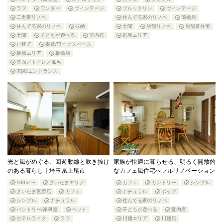
ラフ
ワンダー
ヴィンテージ
ブルックリン
ヴィンテージ
二世帯リノベ
住んでる家のリノベ
前橋店
住んでる家のリノベ
収納
土間
店舗リノベ
店舗兼住宅
土間
子どもが遊べる
室内窓
群馬エリア
戸建て
書斎/ワークスペース
板橋エリア
板橋店
洗面／トイレ／風呂
玄関/エントランス
光と風がめぐる、回遊動線と吹き抜け
家族が快適に暮らせる、明るく開放的
のある暮らし｜埼玉県上尾市
なカフェ風住宅へフルリノベーション
100㎡〜
さいたまエリア
カフェ
カントリー
シンプル
さいたま宮原店
カフェ
ナチュラル
ポップ
シンプル
ナチュラル
住んでる家のリノベ
パントリー/家事室
ペット
子どもが遊べる
室内窓
ホテルライク
ラフ
川越エリア
川越店