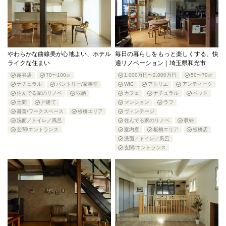
やわらかな曲線美が心地よい、ホテル
毎日の暮らしをもっと楽しくする、快
ライクな住まい
適リノベーション｜埼玉県和光市
越谷店
70〜100㎡
1,000万円〜2,000万円
50〜70㎡
ナチュラル
パントリー/家事室
WIC
アトリエ
アンティーク
住んでる家のリノベ
収納
カフェ
ナチュラル
ペット
土間
戸建て
マンション
ラフ
書斎/ワークスペース
板橋エリア
ヴィンテージ
洗面／トイレ／風呂
住んでる家のリノベ
収納
玄関/エントランス
室内窓
板橋エリア
板橋店
洗面／トイレ／風呂
玄関/エントランス