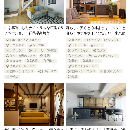
白を基調にしたナチュラルな戸建てリ
暮らしに安心と心地よさを。ペットと
ノベーション｜群馬県高崎市
暮らすホテルライクな住まい｜東京都
1,000万円〜2,000万円
カフェ
キッチン
シンプル
アウトドア
シンプル
ナチュラル
ペット
ナチュラル
パントリー/家事室
ホテルライク
モダン
住んでる家のリノベ
収納
リビング
住んでる家のリノベ
吹き抜け
室内窓
戸建て
収納
板橋エリア
洗面／トイレ／風呂
洗面／トイレ／風呂
玄関/エントランス
群馬エリア
玄関/エントランス
空き家リノベ
高崎店
耐震
受け継いだ家を、自分らしい豊な暮ら
日常にホテルのような上質感を。“暮