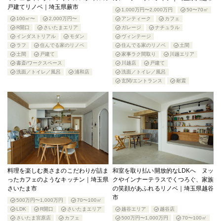
戸建てリノベ｜埼玉県蕨市
1,000万円〜2,000万円
50〜70㎡
100㎡〜
2,000万円〜
アンティーク
カフェ
R開口
さいたまエリア
ガレージ
ナチュラル
インダストリアル
モダン
ヴィンテージ
ラフ
住んでる家のリノベ
住んでる家のリノベ
土間
土間
戸建て
家事ラク間取り
川越エリア
書斎/ワークスペース
川越店
戸建て
洗面／トイレ／風呂
浦和店
洗面／トイレ／風呂
玄関/エントランス
耐震
料理を楽しむ奥さまのこだわりが詰ま
和室を取り払い開放的なLDKへ ヌッ
ったカフェのようなキッチン｜埼玉県
クやインナーテラスでくつろぐ、家族
さいたま市
の笑顔があふれるリノベ｜埼玉県越谷
市
500万円〜1,000万円
70〜100㎡
LDK
R開口
さいたまエリア
越谷エリア
越谷店
さいたま宮原店
カフェ
500万円〜1,000万円
70〜100㎡