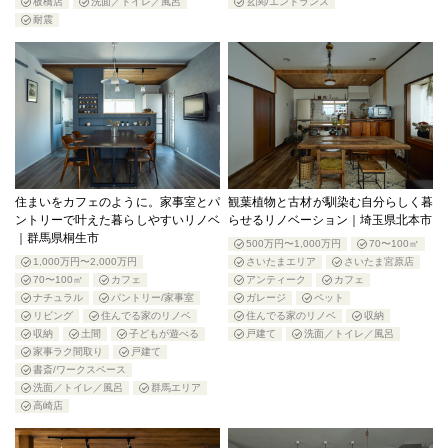
板橋店
洗面／トイレ／風呂
玄関/エントランス
耐震
住まいをカフェのように。家事室とパ
観葉植物と古材が馴染む自分らしく暮
ントリーで叶えた暮らしやすいリノベ
らせるリノベーション｜埼玉県北本市
｜群馬県桐生市
500万円〜1,000万円
70〜100㎡
1,000万円〜2,000万円
さいたまエリア
さいたま宮原店
70〜100㎡
カフェ
アンティーク
カフェ
ナチュラル
パントリー/家事室
ガレージ
ペット
リビング
住んでる家のリノベ
住んでる家のリノベ
収納
収納
土間
子どもが遊べる
戸建て
洗面／トイレ／風呂
家事ラク間取り
戸建て
書斎/ワークスペース
洗面／トイレ／風呂
群馬エリア
高崎店