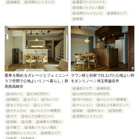
板橋店
玄関/エントランス
書斎/ワークスペース
洗面／トイレ／風呂
玄関/エントランス
群馬エリア
耐震
愛車を眺めるガレージとフェミニン×
ラワン材と杉材で仕上げた心地よい和
ラフ空間で心地よいリノベ暮らし｜群
モダンリノベ｜埼玉県越谷市
馬県高崎市
越谷エリア
越谷店
100㎡〜
2,000万円〜
1,000万円〜2,000万円
R開口
カフェ
ガレージ
70〜100㎡
パントリー/家事室
キッズルーム
シンプル
マンション
住んでる家のリノベ
ナチュラル
パントリー/家事室
収納
和モダン
室内窓
ラフ
住んでる家のリノベ
玄関/エントランス
収納
土間
家事ラク間取り
戸建て
洗面／トイレ／風呂
玄関/エントランス
群馬エリア
耐震
高崎店