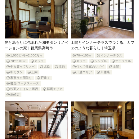
光と温もりに包まれた和モダンリノベ
土間とインナーテラスでつくる、カフ
ーションの家｜群馬県高崎市
ェのような暮らし｜埼玉県
1,000万円〜2,000万円
70〜100㎡
インナーテラス
70〜100㎡
カフェ
カフェ
シンプル
ナチュラル
中古買ってリノベ
北欧
収納
住んでる家のリノベ
土間
和モダン
土間
川越エリア
川越店
家事ラク間取り
戸建て
書斎/ワークスペース
洗面／トイレ／風呂
群馬エリア
高崎店