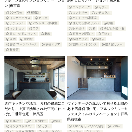
ンボーン床のマンションリノベーショ
調和したリノベーション｜東京都
ン |東京都
アンティーク
カフェ
50〜70㎡
R開口
カントリー
ナチュラル
インナーテラス
カフェ
パントリー/家事室
ナチュラル
パントリー/家事室
住んでる家のリノベ
収納
マンション
ラフ
吹き抜け
和
子どもが遊べる
住んでる家のリノベ
北欧
家事ラク間取り
戸建て
収納
室内窓
板橋エリア
板橋店
書斎/ワークスペース
板橋エリア
玄関/エントランス
空き家リノベ
板橋店
造作キッチンや洗面、素材の質感にこ
ヴィンテージの風合いで魅せる土間の
だわり、上質で洗練された空間に仕上
ある店舗併用住宅。ブルックリン×カ
げた二世帯住宅｜練馬区
フェスタイルのリノベーション｜群馬
県前橋市
100㎡〜
2,000万円〜
WIC
インダストリアル
カフェ
1,000万円〜2,000万円
〜50㎡
パントリー/家事室
ホテルライク
カフェ
シンプル