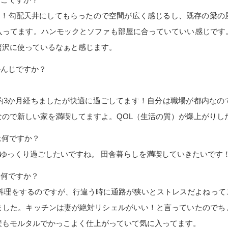
す！勾配天井にしてもらったので空間が広く感じるし、既存の梁の
入ってます。ハンモックとソファも部屋に合っていていい感じです
贅沢に使っているなぁと感じます。
かんじですか？
約3か月経ちましたが快適に過ごしてます！自分は職場が都内なの
なので新しい家を満喫してますよ。QOL（生活の質）が爆上がりし
は何ですか？
ゆっくり過ごしたいですね。 田舎暮らしを満喫していきたいです
は何ですか？
も料理をするのですが、行違う時に通路が狭いとストレスだよねって
ました。キッチンは妻が絶対リシェルがいい！と言っていたのでち
壁もモルタルでかっこよく仕上がっていて気に入ってます。