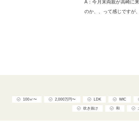
A：今月末両親が高崎に
のか、、って感じですが
100㎡〜
2,000万円〜
LDK
WIC
吹き抜け
和