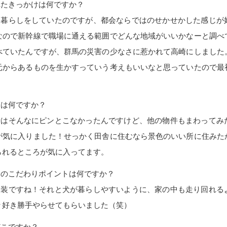
れたきっかけは何ですか？
ン暮らしをしていたのですが、都会ならではのせかせかした感じが
なので新幹線で職場に通える範囲でどんな地域がいいかなーと調べ
べていたんですが、群馬の災害の少なさに惹かれて高崎にしました
元からあるものを生かすっていう考えもいいなと思っていたので最
。
由は何ですか？
時はそんなにピンとこなかったんですけど、他の物件もまわってみ
が気に入りました！せっかく田舎に住むなら景色のいい所に住みた
られるところが気に入ってます。
番のこだわりポイントは何ですか？
内装ですね！それと犬が暮らしやすいように、家の中も走り回れる
々好き勝手やらせてもらいました（笑）
どこですか？