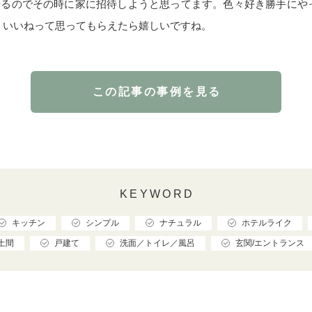
来るのでその時に家に招待しようと思ってます。色々好き勝手にや
、いいねって思ってもらえたら嬉しいですね。
この記事の事例を見る
KEYWORD
キッチン
シンプル
ナチュラル
ホテルライク
土間
戸建て
洗面／トイレ／風呂
玄関/エントランス