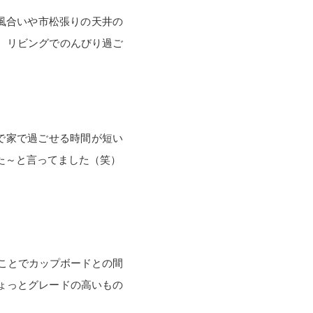
風合いや市松張りの天井の
。リビングでのんびり過ご
で家で過ごせる時間が短い
た～と言ってました（笑）
！
ことでカップボードとの間
ょっとグレードの高いもの