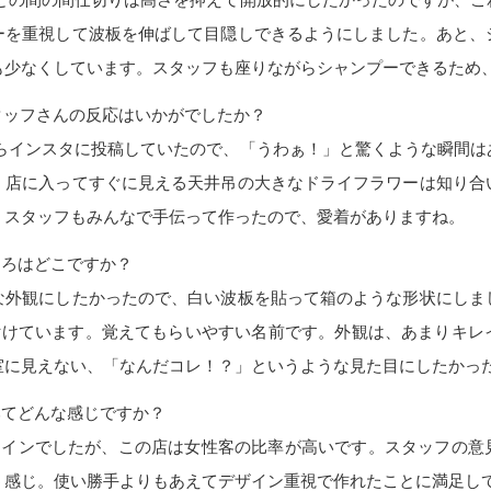
ーを重視して波板を伸ばして目隠しできるようにしました。あと、
も少なくしています。スタッフも座りながらシャンプーできるため
タッフさんの反応はいかがでしたか？
からインスタに投稿していたので、「うわぁ！」と驚くような瞬間は
。店に入ってすぐに見える天井吊の大きなドライフラワーは知り合
。スタッフもみんなで手伝って作ったので、愛着がありますね。
ころはどこですか？
な外観にしたかったので、白い波板を貼って箱のような形状にしま
と付けています。覚えてもらいやすい名前です。外観は、あまりキレ
室に見えない、「なんだコレ！？」というような見た目にしたかっ
みてどんな感じですか？
メインでしたが、この店は女性客の比率が高いです。スタッフの意
う感じ。使い勝手よりもあえてデザイン重視で作れたことに満足し