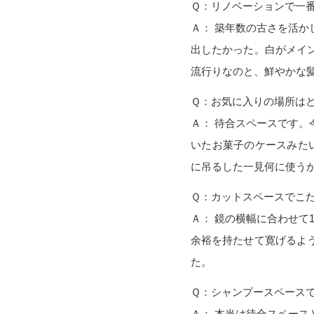
Ｑ：リノベーションで一
Ａ： 築年数の古さを活
出したかった。白がメイ
流行りなのと、鮮やかな
Ｑ：お気に入りの場所は
Ａ： 待合スペースです
いたお菓子のケースみた
に吊るした一見何に使う
Ｑ：カットスペースでこ
Ａ： 鏡の横幅に合わせて
余裕を持たせて寛げるよ
た。
Ｑ：シャンプースペース
Ａ： 本当は待合スペー