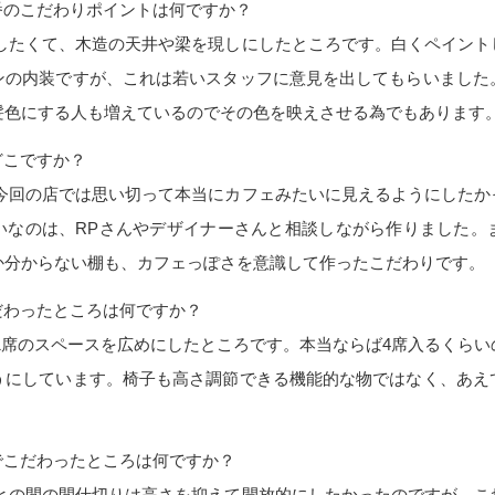
番のこだわりポイントは何ですか？
かしたくて、木造の天井や梁を現しにしたところです。白くペイント
ンの内装ですが、これは若いスタッフに意見を出してもらいました
髪色にする人も増えているのでその色を映えさせる為でもあります
どこですか？
。今回の店では思い切って本当にカフェみたいに見えるようにしたか
いなのは、RPさんやデザイナーさんと相談しながら作りました。
か分からない棚も、カフェっぽさを意識して作ったこだわりです。
だわったところは何ですか？
1席のスペースを広めにしたところです。本当ならば4席入るくら
うにしています。椅子も高さ調節できる機能的な物ではなく、あえ
でこだわったところは何ですか？
スとの間の間仕切りは高さを抑えて開放的にしたかったのですが、こ