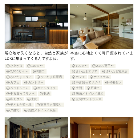
居心地が良くなると、自然と家族が
本当に心地よくて毎日癒されていま
LDKに集まってくるんですよね。
す。
小上がり
100㎡〜
100㎡〜
2,000万円〜
2,000万円〜
R開口
さいたまエリア
さいたま宮原店
さいたまエリア
さいたま宮原店
カフェ
ナチュラル
カフェ
カントリー
中古買ってリノベ
和モダン
ベッドルーム
ホテルライク
土間
戸建て
中古買ってリノベ
収納
洗面／トイレ／風呂
和モダン
土間
玄関/エントランス
子どもが遊べる
家事ラク間取り
戸建て
洗面／トイレ／風呂