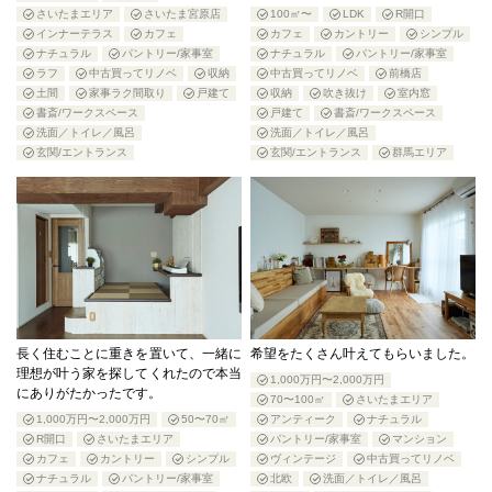
さいたまエリア
さいたま宮原店
100㎡〜
LDK
R開口
インナーテラス
カフェ
カフェ
カントリー
シンプル
ナチュラル
パントリー/家事室
ナチュラル
パントリー/家事室
ラフ
中古買ってリノベ
収納
中古買ってリノベ
前橋店
土間
家事ラク間取り
戸建て
収納
吹き抜け
室内窓
書斎/ワークスペース
戸建て
書斎/ワークスペース
洗面／トイレ／風呂
洗面／トイレ／風呂
玄関/エントランス
玄関/エントランス
群馬エリア
長く住むことに重きを置いて、一緒に
希望をたくさん叶えてもらいました。
理想が叶う家を探してくれたので本当
1,000万円〜2,000万円
にありがたかったです。
70〜100㎡
さいたまエリア
1,000万円〜2,000万円
50〜70㎡
アンティーク
ナチュラル
R開口
さいたまエリア
パントリー/家事室
マンション
カフェ
カントリー
シンプル
ヴィンテージ
中古買ってリノベ
ナチュラル
パントリー/家事室
北欧
洗面／トイレ／風呂