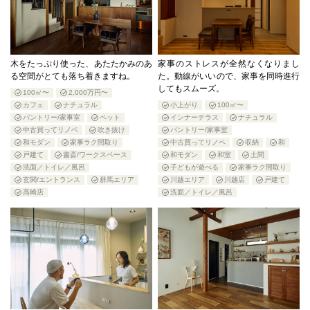
木をたっぷり使った、あたたかみのあ
家事のストレスが全然なくなりまし
る空間がとても落ち着きますね。
た。動線がいいので、家事を同時進行
してもスムーズ。
100㎡〜
2,000万円〜
カフェ
ナチュラル
小上がり
100㎡〜
パントリー/家事室
ペット
インナーテラス
ナチュラル
中古買ってリノベ
吹き抜け
パントリー/家事室
和モダン
家事ラク間取り
中古買ってリノベ
収納
和
戸建て
書斎/ワークスペース
和モダン
和室
土間
洗面／トイレ／風呂
子どもが遊べる
家事ラク間取り
玄関/エントランス
群馬エリア
川越エリア
川越店
戸建て
高崎店
洗面／トイレ／風呂