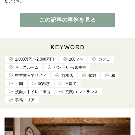
たいです。
この記事の事例を見る
KEYWORD
1,000万円〜2,000万円
100㎡〜
カフェ
キッズルーム
パントリー/家事室
中古買ってリノベ
前橋店
収納
和
土間
室内窓
戸建て
洗面／トイレ／風呂
玄関/エントランス
群馬エリア