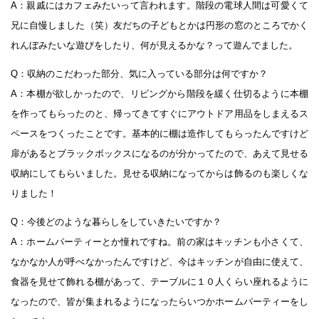
A：親戚にはカフェみたいって言われます。階段の電球人間は可愛くて
兄に自慢しました（笑）友だちの子どもとかは円形の窓のところでかく
れんぼみたいな遊びをしたり、何が見えるかな？って遊んでました。
Q：収納のこだわった部分、気に入っている部分は何ですか？
A：本棚が欲しかったので、リビングから階段を緩く仕切るように本棚
を作ってもらったのと、帰ってきてすぐにアウトドア用品をしまえるス
ペースをつくったことです。基本的に棚は造作してもらったんですけど
扉があるとブラックボックスになるのが分かってたので、あえて見せる
収納にしてもらいました。見せる収納になってからは飾るのも楽しくな
りました！
Q：今後どのような暮らしをしていきたいですか？
A：ホームパーティーとか憧れですね。前の家はキッチンも小さくて、
なかなか人が呼べなかったんですけど、今はキッチンが自由に使えて、
食器を見せて飾れる棚があって、テーブルに１０人くらい座れるように
なったので、皆が集まれるようになったらいつかホームパーティーをし