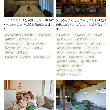
LDKにこだわりを全振りして、本当に
見えるところはとにかくこだわりを詰
やりたいことを100％詰め込みまし
め込んだので、どこにも妥協がないで
た。
す。
1,000万円〜2,000万円
50〜70㎡
100㎡〜
2,000万円〜
LDK
R開口
アンティーク
アメリカン
アンティーク
ホテルライク
ヴィンテージ
カウンター
カフェ
キッチン
中古買ってリノベ
前橋店
パントリー/家事室
リビング
収納
戸建て
ヴィンテージ
中古買ってリノベ
洗面／トイレ／風呂
群馬エリア
収納
吹き抜け
土間
家事ラク間取り
川越エリア
川越店
戸建て
洗面／トイレ／風呂
玄関/エントランス