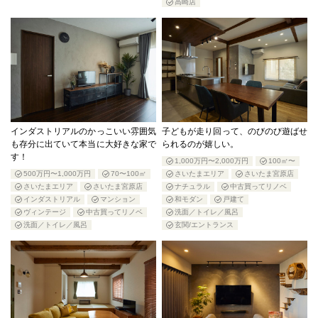
高崎店
インダストリアルのかっこいい雰囲気
子どもが走り回って、のびのび遊ばせ
も存分に出ていて本当に大好きな家で
られるのが嬉しい。
す！
1,000万円〜2,000万円
100㎡〜
500万円〜1,000万円
70〜100㎡
さいたまエリア
さいたま宮原店
さいたまエリア
さいたま宮原店
ナチュラル
中古買ってリノベ
インダストリアル
マンション
和モダン
戸建て
ヴィンテージ
中古買ってリノベ
洗面／トイレ／風呂
洗面／トイレ／風呂
玄関/エントランス