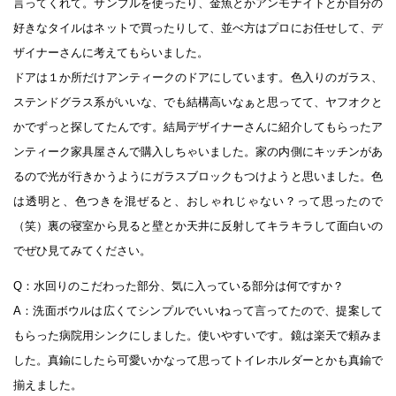
言ってくれて。サンプルを使ったり、金魚とかアンモナイトとか自分の
好きなタイルはネットで買ったりして、並べ方はプロにお任せして、デ
ザイナーさんに考えてもらいました。
ドアは１か所だけアンティークのドアにしています。色入りのガラス、
ステンドグラス系がいいな、でも結構高いなぁと思ってて、ヤフオクと
かでずっと探してたんです。結局デザイナーさんに紹介してもらったア
ンティーク家具屋さんで購入しちゃいました。家の内側にキッチンがあ
るので光が行きかうようにガラスブロックもつけようと思いました。色
は透明と、色つきを混ぜると、おしゃれじゃない？って思ったので
（笑）裏の寝室から見ると壁とか天井に反射してキラキラして面白いの
でぜひ見てみてください。
Q：水回りのこだわった部分、気に入っている部分は何ですか？
A：洗面ボウルは広くてシンプルでいいねって言ってたので、提案して
もらった病院用シンクにしました。使いやすいです。鏡は楽天で頼みま
した。真鍮にしたら可愛いかなって思ってトイレホルダーとかも真鍮で
揃えました。