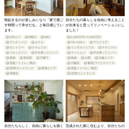
朝起きるのが楽しみになり「家で過ご
自分たちの暮らしを自由に考えること
す時間って幸せだな」と毎日感じてい
が出来ると思ってリノベーションにし
ます。
ました！
100㎡〜
R開口
WIC
1,000万円〜2,000万円
アンティーク
カフェ
70〜100㎡
アウトドア
カントリー
ナチュラル
インダストリアル
ナチュラル
ブルックリン
中古買ってリノベ
マンション
中古買ってリノベ
収納
室内窓
戸建て
収納
土間
川越エリア
洗面／トイレ／風呂
川越店
書斎/ワークスペース
玄関/エントランス
群馬エリア
洗面／トイレ／風呂
高崎店
玄関/エントランス
自分たちらしく、自由に暮らしを描く
完成された家に住むより、自分たちの