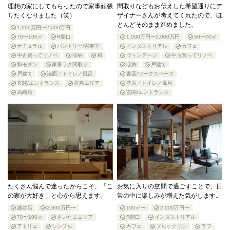
理想の家にしてもらったので家事頑張
間取りなどもお伝えした希望通りにデ
りたくなりました（笑）
ザイナーさんが考えてくれたので、ほ
とんどそのまま進めました。
1,000万円〜2,000万円
70〜100㎡
R開口
1,000万円〜2,000万円
50〜70㎡
ナチュラル
パントリー/家事室
インダストリアル
カフェ
中古買ってリノベ
収納
和
ヴィンテージ
中古買ってリノベ
和モダン
家事ラク間取り
収納
戸建て
戸建て
洗面／トイレ／風呂
書斎/ワークスペース
玄関/エントランス
群馬エリア
洗面／トイレ／風呂
高崎店
玄関/エントランス
たくさん悩んで迷ったからこそ、「こ
お気に入りの空間で過ごすことで、日
の家が大好き」と心から思えます。
常の中に楽しみが増えた気がします。
越谷店
2,000万円〜
100㎡〜
2,000万円〜
70〜100㎡
さいたまエリア
R開口
インダストリアル
アトリエ
シンプル
カフェ
ブルックリン
ラフ