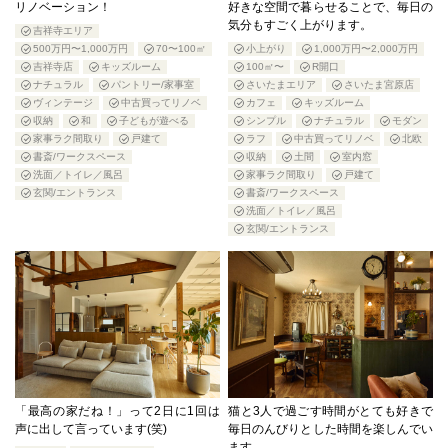
リノベーション！
好きな空間で暮らせることで、毎日の
気分もすごく上がります。
吉祥寺エリア
500万円〜1,000万円
70〜100㎡
小上がり
1,000万円〜2,000万円
吉祥寺店
キッズルーム
100㎡〜
R開口
ナチュラル
パントリー/家事室
さいたまエリア
さいたま宮原店
ヴィンテージ
中古買ってリノベ
カフェ
キッズルーム
収納
和
子どもが遊べる
シンプル
ナチュラル
モダン
家事ラク間取り
戸建て
ラフ
中古買ってリノベ
北欧
書斎/ワークスペース
収納
土間
室内窓
洗面／トイレ／風呂
家事ラク間取り
戸建て
玄関/エントランス
書斎/ワークスペース
洗面／トイレ／風呂
玄関/エントランス
「最高の家だね！」って2日に1回は
猫と3人で過ごす時間がとても好きで
声に出して言っています(笑)
毎日のんびりとした時間を楽しんでい
ます。