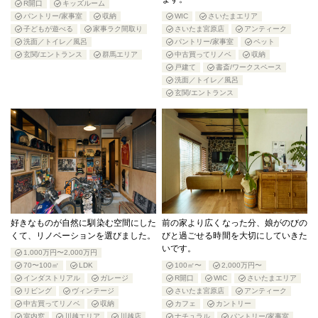
R開口
キッズルーム
パントリー/家事室
収納
WIC
さいたまエリア
子どもが遊べる
家事ラク間取り
さいたま宮原店
アンティーク
洗面／トイレ／風呂
パントリー/家事室
ペット
玄関/エントランス
群馬エリア
中古買ってリノベ
収納
戸建て
書斎/ワークスペース
洗面／トイレ／風呂
玄関/エントランス
好きなものが自然に馴染む空間にした
前の家より広くなった分、娘がのびの
くて、リノベーションを選びました。
びと過ごせる時間を大切にしていきた
いです。
1,000万円〜2,000万円
70〜100㎡
LDK
100㎡〜
2,000万円〜
インダストリアル
ガレージ
R開口
WIC
さいたまエリア
リビング
ヴィンテージ
さいたま宮原店
アンティーク
中古買ってリノベ
収納
カフェ
カントリー
室内窓
川越エリア
川越店
ナチュラル
パントリー/家事室