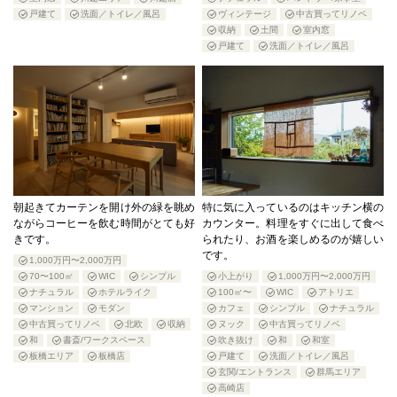
戸建て
洗面／トイレ／風呂
ヴィンテージ
中古買ってリノベ
収納
土間
室内窓
戸建て
洗面／トイレ／風呂
朝起きてカーテンを開け外の緑を眺め
特に気に入っているのはキッチン横の
ながらコーヒーを飲む時間がとても好
カウンター。料理をすぐに出して食べ
きです。
られたり、お酒を楽しめるのが嬉しい
です。
1,000万円〜2,000万円
70〜100㎡
WIC
シンプル
小上がり
1,000万円〜2,000万円
ナチュラル
ホテルライク
100㎡〜
WIC
アトリエ
マンション
モダン
カフェ
シンプル
ナチュラル
中古買ってリノベ
北欧
収納
ヌック
中古買ってリノベ
和
書斎/ワークスペース
吹き抜け
和
和室
板橋エリア
板橋店
戸建て
洗面／トイレ／風呂
玄関/エントランス
群馬エリア
高崎店