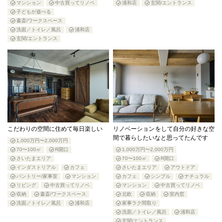
マンション
中古買ってリノベ
浦和店
玄関/エントランス
子どもが遊べる
書斎/ワークスペース
洗面／トイレ／風呂
浦和店
玄関/エントランス
こだわりの空間に住めて毎日楽しい
リノベーションをして自分の好きな空
間で暮らしたいなと思ってたんです
1,000万円〜2,000万円
70〜100㎡
R開口
1,000万円〜2,000万円
さいたまエリア
70〜100㎡
R開口
インダストリアル
カフェ
さいたまエリア
アウトドア
パントリー/家事室
マンション
カフェ
シンプル
ナチュラル
リビング
中古買ってリノベ
マンション
中古買ってリノベ
収納
書斎/ワークスペース
北欧
収納
室内窓
洗面／トイレ／風呂
浦和店
家事ラク間取り
洗面／トイレ／風呂
浦和店
玄関/エントランス