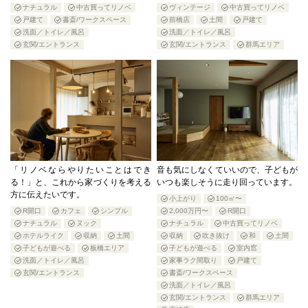
ナチュラル
中古買ってリノベ
ヴィンテージ
中古買ってリノベ
戸建て
書斎/ワークスペース
前橋店
土間
戸建て
洗面／トイレ／風呂
洗面／トイレ／風呂
玄関/エントランス
玄関/エントランス
群馬エリア
「リノベならやりたいことはでき
音も気にしなくていいので、子どもが
る！」と、これから家づくりを考える
いつも楽しそうに走り回っています。
方に伝えたいです。
小上がり
100㎡〜
R開口
カフェ
シンプル
2,000万円〜
R開口
ナチュラル
ヌック
ナチュラル
中古買ってリノベ
ホテルライク
収納
土間
収納
吹き抜け
和
土間
子どもが遊べる
板橋エリア
子どもが遊べる
室内窓
洗面／トイレ／風呂
家事ラク間取り
戸建て
玄関/エントランス
書斎/ワークスペース
洗面／トイレ／風呂
玄関/エントランス
群馬エリア