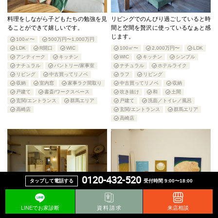
料理をしながら子どもたちの勉強を見
リビングでのんびり過ごしていると時
ることができて嬉しいです。
間と空間を贅沢に使っているなぁと感
じます。
100㎡〜
500万円〜1,000万円
LDK
R開口
WIC
100㎡〜
2,000万円〜
LDK
アンティーク
キッチン
WIC
キッチン
シンプル
ナチュラル
パントリー/家事室
ナチュラル
ホテルライク
リビング
中古買ってリノベ
ラフ
リビング
収納
室内窓
家事ラク間取り
中古買ってリノベ
収納
戸建て
書斎/ワークスペース
吹き抜け
和
土間
玄関/エントランス
群馬エリア
戸建て
洗面／トイレ／風呂
高崎店
玄関/エントランス
群馬エリア
高崎店
0120-432-520
タップして電話する
受付時間 9:00〜18:00
平屋なのでどこにいても子どもが目に
2階で本を読む時間が楽しいです。本
LINEでお家診断
資料請求
来店相談
入るし声も聞こえるので安心です。
棚はDIYで暮らしながら作っていると