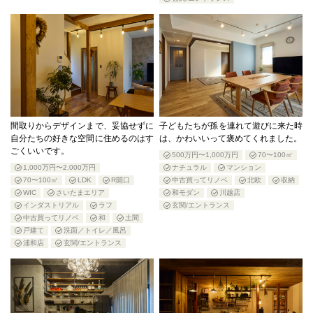
間取りからデザインまで、妥協せずに
子どもたちが孫を連れて遊びに来た時
自分たちの好きな空間に住めるのはす
は、かわいいって褒めてくれました。
ごくいいです。
500万円〜1,000万円
70〜100㎡
1,000万円〜2,000万円
ナチュラル
マンション
70〜100㎡
LDK
R開口
中古買ってリノベ
北欧
収納
WIC
さいたまエリア
和モダン
川越店
インダストリアル
ラフ
玄関/エントランス
中古買ってリノベ
和
土間
戸建て
洗面／トイレ／風呂
浦和店
玄関/エントランス