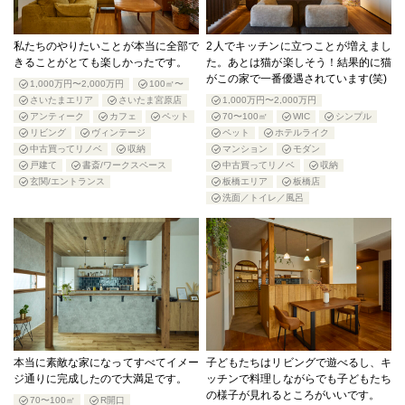
私たちのやりたいことが本当に全部で
2人でキッチンに立つことが増えまし
きることがとても楽しかったです。
た。あとは猫が楽しそう！結果的に猫
がこの家で一番優遇されています(笑)
1,000万円〜2,000万円
100㎡〜
さいたまエリア
さいたま宮原店
1,000万円〜2,000万円
アンティーク
カフェ
ペット
70〜100㎡
WIC
シンプル
リビング
ヴィンテージ
ペット
ホテルライク
中古買ってリノベ
収納
マンション
モダン
戸建て
書斎/ワークスペース
中古買ってリノベ
収納
玄関/エントランス
板橋エリア
板橋店
洗面／トイレ／風呂
本当に素敵な家になってすべてイメー
子どもたちはリビングで遊べるし、キ
ジ通りに完成したので大満足です。
ッチンで料理しながらでも子どもたち
の様子が見れるところがいいです。
70〜100㎡
R開口