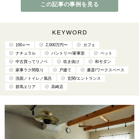
この記事の事例を見る
KEYWORD
100㎡〜
2,000万円〜
カフェ
ナチュラル
パントリー/家事室
ペット
中古買ってリノベ
吹き抜け
和モダン
家事ラク間取り
戸建て
書斎/ワークスペース
洗面／トイレ／風呂
玄関/エントランス
群馬エリア
高崎店