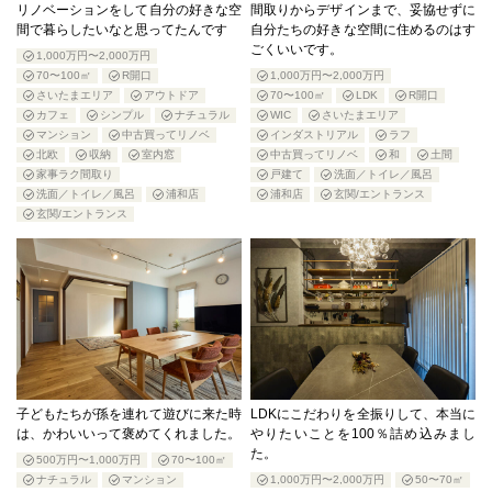
リノベーションをして自分の好きな空
間取りからデザインまで、妥協せずに
間で暮らしたいなと思ってたんです
自分たちの好きな空間に住めるのはす
ごくいいです。
1,000万円〜2,000万円
70〜100㎡
R開口
1,000万円〜2,000万円
さいたまエリア
アウトドア
70〜100㎡
LDK
R開口
カフェ
シンプル
ナチュラル
WIC
さいたまエリア
マンション
中古買ってリノベ
インダストリアル
ラフ
北欧
収納
室内窓
中古買ってリノベ
和
土間
家事ラク間取り
戸建て
洗面／トイレ／風呂
洗面／トイレ／風呂
浦和店
浦和店
玄関/エントランス
玄関/エントランス
子どもたちが孫を連れて遊びに来た時
LDKにこだわりを全振りして、本当に
は、かわいいって褒めてくれました。
やりたいことを100％詰め込みまし
た。
500万円〜1,000万円
70〜100㎡
ナチュラル
マンション
1,000万円〜2,000万円
50〜70㎡