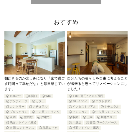
おすすめ
朝起きるのが楽しみになり「家で過ご
自分たちの暮らしを自由に考えること
す時間って幸せだな」と毎日感じてい
が出来ると思ってリノベーションにし
ます。
ました！
100㎡〜
R開口
WIC
1,000万円〜2,000万円
アンティーク
カフェ
70〜100㎡
アウトドア
カントリー
ナチュラル
インダストリアル
ナチュラル
ブルックリン
中古買ってリノベ
マンション
中古買ってリノベ
収納
室内窓
戸建て
収納
土間
川越エリア
洗面／トイレ／風呂
川越店
書斎/ワークスペース
玄関/エントランス
群馬エリア
洗面／トイレ／風呂