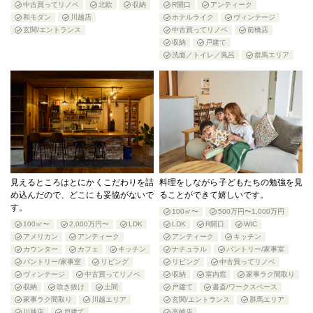
中古買ってリノベ
北欧
収納
R開口
アンティーク
和モダン
川越店
ホテルライク
ヴィンテージ
玄関/エントランス
中古買ってリノベ
前橋店
収納
戸建て
洗面／トイレ／風呂
群馬エリア
見えるところはとにかくこだわりを詰
料理をしながら子どもたちの勉強を見
め込んだので、どこにも妥協がないで
ることができて嬉しいです。
す。
100㎡〜
500万円〜1,000万円
100㎡〜
2,000万円〜
LDK
LDK
R開口
WIC
アメリカン
アンティーク
アンティーク
キッチン
カウンター
カフェ
キッチン
ナチュラル
パントリー/家事室
パントリー/家事室
リビング
リビング
中古買ってリノベ
ヴィンテージ
中古買ってリノベ
収納
室内窓
家事ラク間取り
収納
吹き抜け
土間
戸建て
書斎/ワークスペース
家事ラク間取り
川越エリア
玄関/エントランス
群馬エリア
川越店
戸建て
高崎店