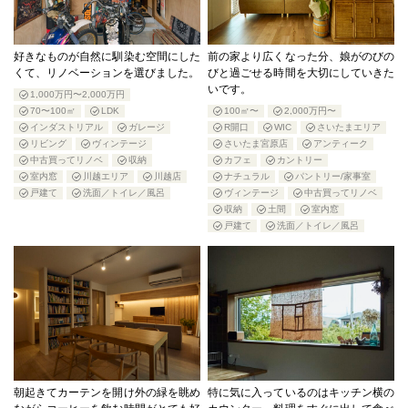
好きなものが自然に馴染む空間にした
前の家より広くなった分、娘がのびの
くて、リノベーションを選びました。
びと過ごせる時間を大切にしていきた
いです。
1,000万円〜2,000万円
70〜100㎡
LDK
100㎡〜
2,000万円〜
インダストリアル
ガレージ
R開口
WIC
さいたまエリア
リビング
ヴィンテージ
さいたま宮原店
アンティーク
中古買ってリノベ
収納
カフェ
カントリー
室内窓
川越エリア
川越店
ナチュラル
パントリー/家事室
戸建て
洗面／トイレ／風呂
ヴィンテージ
中古買ってリノベ
収納
土間
室内窓
戸建て
洗面／トイレ／風呂
朝起きてカーテンを開け外の緑を眺め
特に気に入っているのはキッチン横の