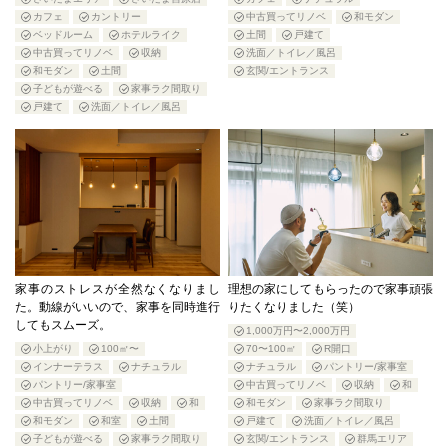
カフェ
カントリー
中古買ってリノベ
和モダン
ベッドルーム
ホテルライク
土間
戸建て
中古買ってリノベ
収納
洗面／トイレ／風呂
和モダン
土間
玄関/エントランス
子どもが遊べる
家事ラク間取り
戸建て
洗面／トイレ／風呂
家事のストレスが全然なくなりまし
理想の家にしてもらったので家事頑張
た。動線がいいので、家事を同時進行
りたくなりました（笑）
してもスムーズ。
1,000万円〜2,000万円
小上がり
100㎡〜
70〜100㎡
R開口
インナーテラス
ナチュラル
ナチュラル
パントリー/家事室
パントリー/家事室
中古買ってリノベ
収納
和
中古買ってリノベ
収納
和
和モダン
家事ラク間取り
和モダン
和室
土間
戸建て
洗面／トイレ／風呂
子どもが遊べる
家事ラク間取り
玄関/エントランス
群馬エリア