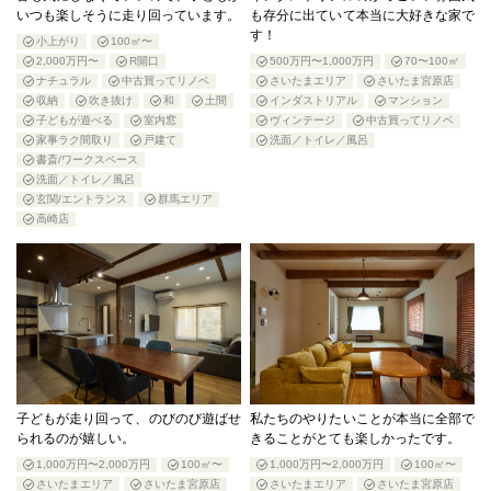
いつも楽しそうに走り回っています。
も存分に出ていて本当に大好きな家で
す！
小上がり
100㎡〜
2,000万円〜
R開口
500万円〜1,000万円
70〜100㎡
ナチュラル
中古買ってリノベ
さいたまエリア
さいたま宮原店
収納
吹き抜け
和
土間
インダストリアル
マンション
子どもが遊べる
室内窓
ヴィンテージ
中古買ってリノベ
家事ラク間取り
戸建て
洗面／トイレ／風呂
書斎/ワークスペース
洗面／トイレ／風呂
玄関/エントランス
群馬エリア
高崎店
子どもが走り回って、のびのび遊ばせ
私たちのやりたいことが本当に全部で
られるのが嬉しい。
きることがとても楽しかったです。
1,000万円〜2,000万円
100㎡〜
1,000万円〜2,000万円
100㎡〜
さいたまエリア
さいたま宮原店
さいたまエリア
さいたま宮原店