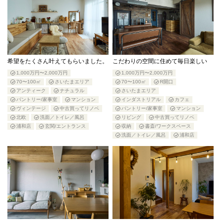
希望をたくさん叶えてもらいました。
こだわりの空間に住めて毎日楽しい
1,000万円〜2,000万円
1,000万円〜2,000万円
70〜100㎡
さいたまエリア
70〜100㎡
R開口
アンティーク
ナチュラル
さいたまエリア
パントリー/家事室
マンション
インダストリアル
カフェ
ヴィンテージ
中古買ってリノベ
パントリー/家事室
マンション
北欧
洗面／トイレ／風呂
リビング
中古買ってリノベ
浦和店
玄関/エントランス
収納
書斎/ワークスペース
洗面／トイレ／風呂
浦和店