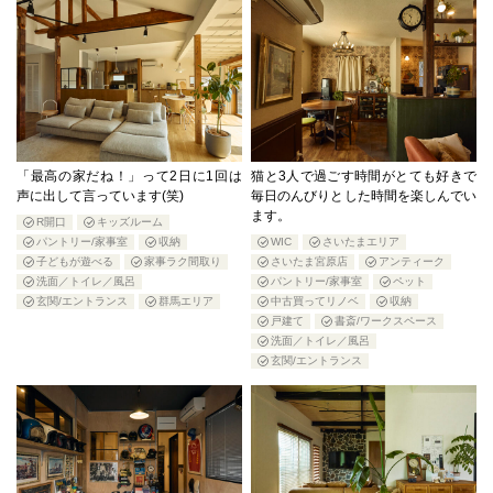
「最高の家だね！」って2日に1回は
猫と3人で過ごす時間がとても好きで
声に出して言っています(笑)
毎日のんびりとした時間を楽しんでい
ます。
R開口
キッズルーム
パントリー/家事室
収納
WIC
さいたまエリア
子どもが遊べる
家事ラク間取り
さいたま宮原店
アンティーク
洗面／トイレ／風呂
パントリー/家事室
ペット
玄関/エントランス
群馬エリア
中古買ってリノベ
収納
戸建て
書斎/ワークスペース
洗面／トイレ／風呂
玄関/エントランス