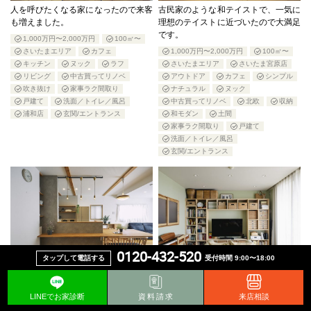
人を呼びたくなる家になったので来客
古民家のような和テイストで、一気に
も増えました。
理想のテイストに近づいたので大満足
です。
1,000万円〜2,000万円
100㎡〜
さいたまエリア
カフェ
1,000万円〜2,000万円
100㎡〜
キッチン
ヌック
ラフ
さいたまエリア
さいたま宮原店
リビング
中古買ってリノベ
アウトドア
カフェ
シンプル
吹き抜け
家事ラク間取り
ナチュラル
ヌック
戸建て
洗面／トイレ／風呂
中古買ってリノベ
北欧
収納
浦和店
玄関/エントランス
和モダン
土間
家事ラク間取り
戸建て
洗面／トイレ／風呂
玄関/エントランス
0120-432-520
タップして電話する
受付時間 9:00〜18:00
家族みんなで食べる夜ご飯が大切な時
開放感もあるし室内窓はオススメで
間です。
す！
LINEでお家診断
資料請求
来店相談
1,000万円〜2,000万円
70〜100㎡
WIC
カフェ