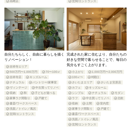
高崎店
玄関/エントランス
自分たちらしく、自由に暮らしを描く
完成された家に住むより、自分たちの
リノベーション！
好きな空間で暮らせることで、毎日の
気分もすごく上がります。
吉祥寺エリア
500万円〜1,000万円
70〜100㎡
小上がり
1,000万円〜2,000万円
吉祥寺店
キッズルーム
100㎡〜
R開口
ナチュラル
パントリー/家事室
さいたまエリア
さいたま宮原店
ヴィンテージ
中古買ってリノベ
カフェ
キッズルーム
収納
和
子どもが遊べる
シンプル
ナチュラル
モダン
家事ラク間取り
戸建て
ラフ
中古買ってリノベ
北欧
書斎/ワークスペース
収納
土間
室内窓
洗面／トイレ／風呂
家事ラク間取り
戸建て
玄関/エントランス
書斎/ワークスペース
洗面／トイレ／風呂
玄関/エントランス