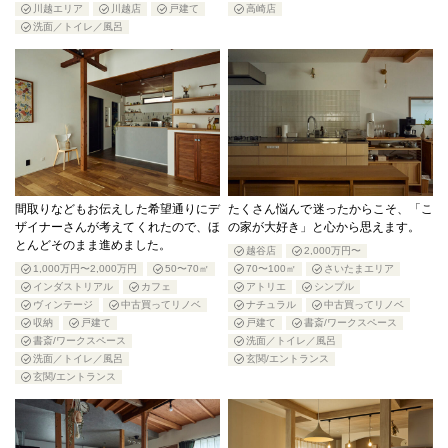
川越エリア
川越店
戸建て
高崎店
洗面／トイレ／風呂
間取りなどもお伝えした希望通りにデ
たくさん悩んで迷ったからこそ、「こ
ザイナーさんが考えてくれたので、ほ
の家が大好き」と心から思えます。
とんどそのまま進めました。
越谷店
2,000万円〜
1,000万円〜2,000万円
50〜70㎡
70〜100㎡
さいたまエリア
インダストリアル
カフェ
アトリエ
シンプル
ヴィンテージ
中古買ってリノベ
ナチュラル
中古買ってリノベ
収納
戸建て
戸建て
書斎/ワークスペース
書斎/ワークスペース
洗面／トイレ／風呂
洗面／トイレ／風呂
玄関/エントランス
玄関/エントランス