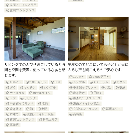
洗面／トイレ／風呂
玄関/エントランス
リビングでのんびり過ごしていると時
平屋なのでどこにいても子どもが目に
間と空間を贅沢に使っているなぁと感
入るし声も聞こえるので安心です。
じます。
100㎡〜
2,000万円〜
100㎡〜
2,000万円〜
LDK
シンプル
ナチュラル
モダン
WIC
キッチン
シンプル
中古買ってリノベ
北欧
収納
ナチュラル
ホテルライク
吹き抜け
戸建て
ラフ
リビング
書斎/ワークスペース
中古買ってリノベ
収納
洗面／トイレ／風呂
吹き抜け
和
土間
玄関/エントランス
群馬エリア
戸建て
洗面／トイレ／風呂
高崎店
玄関/エントランス
群馬エリア
高崎店