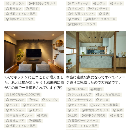
ナチュラル
中古買ってリノベ
アンティーク
カフェ
ペット
和モダン
戸建て
リビング
ヴィンテージ
洗面／トイレ／風呂
中古買ってリノベ
収納
玄関/エントランス
戸建て
書斎/ワークスペース
玄関/エントランス
2人でキッチンに立つことが増えまし
本当に素敵な家になってすべてイメー
た。あとは猫が楽しそう！結果的に猫
ジ通りに完成したので大満足です。
がこの家で一番優遇されています(笑)
70〜100㎡
R開口
1,000万円〜2,000万円
さいたまエリア
さいたま宮原店
70〜100㎡
WIC
シンプル
インナーテラス
カフェ
ペット
ホテルライク
ナチュラル
パントリー/家事室
マンション
モダン
ラフ
中古買ってリノベ
収納
中古買ってリノベ
収納
土間
家事ラク間取り
戸建て
板橋エリア
板橋店
書斎/ワークスペース
洗面／トイレ／風呂
洗面／トイレ／風呂