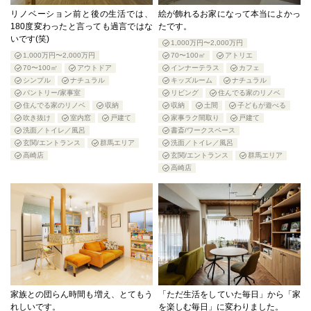
リノベーション前と後の生活では、
絵が飾れるお家になって本当によかっ
180度変わったと言っても過言ではな
たです。
いです(笑)
1,000万円〜2,000万円
1,000万円〜2,000万円
70〜100㎡
アトリエ
70〜100㎡
アウトドア
インナーテラス
カフェ
シンプル
ナチュラル
キッズルーム
ナチュラル
パントリー/家事室
リビング
住んでる家のリノベ
住んでる家のリノベ
収納
収納
土間
子どもが遊べる
吹き抜け
室内窓
戸建て
家事ラク間取り
戸建て
洗面／トイレ／風呂
書斎/ワークスペース
玄関/エントランス
群馬エリア
洗面／トイレ／風呂
高崎店
玄関/エントランス
群馬エリア
高崎店
家族との団らん時間も増え、とてもう
「ただ生活をしていた毎日」から「家
れしいです。
を楽しむ毎日」に変わりました。