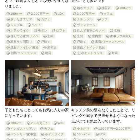
とで、以前よりもとても使いやすくな
遊ぶことも多いです
りました。
越谷エリア
越谷店
100㎡〜
100㎡〜
2,000万円〜
LDK
2,000万円〜
カフェ
さいたまエリア
カフェ
ナチュラル
ラフ
シンプル
ペット
ヴィンテージ
ホテルライク
モダン
ロフト
住んでる家のリノベ
収納
住んでる家のリノベ
土間
土間
室内窓
家事ラク間取り
家事ラク間取り
戸建て
戸建て
書斎/ワークスペース
洗面／トイレ／風呂
浦和店
洗面／トイレ／風呂
玄関/エントランス
耐震
玄関/エントランス
耐震
子どもたちにとってもお気に入りの家
キッチン前の壁をなくしたことで、リ
になっています。
ビングや庭まで見渡せるようになった
点がとても気に入っています。
100㎡〜
2,000万円〜
WIC
インダストリアル
カフェ
小上がり
1,000万円〜2,000万円
パントリー/家事室
ホテルライク
50〜70㎡
LDK
ラフ
ワンダー
ヴィンテージ
アンティーク
インダストリアル