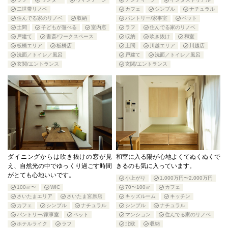
二世帯リノベ
カフェ
シンプル
ナチュラル
住んでる家のリノベ
収納
パントリー/家事室
ペット
土間
子どもが遊べる
室内窓
ラフ
住んでる家のリノベ
戸建て
書斎/ワークスペース
収納
吹き抜け
和室
板橋エリア
板橋店
土間
川越エリア
川越店
洗面／トイレ／風呂
戸建て
洗面／トイレ／風呂
玄関/エントランス
玄関/エントランス
ダイニングからは吹き抜けの窓が見
和室に入る陽が心地よくてぬくぬくで
え、自然光の中でゆっくり過ごす時間
きるのも気に入っています。
がとても心地いいです。
小上がり
1,000万円〜2,000万円
100㎡〜
WIC
70〜100㎡
カフェ
さいたまエリア
さいたま宮原店
キッズルーム
キッチン
カフェ
シンプル
ナチュラル
シンプル
ナチュラル
パントリー/家事室
ペット
マンション
住んでる家のリノベ
ホテルライク
ラフ
北欧
収納