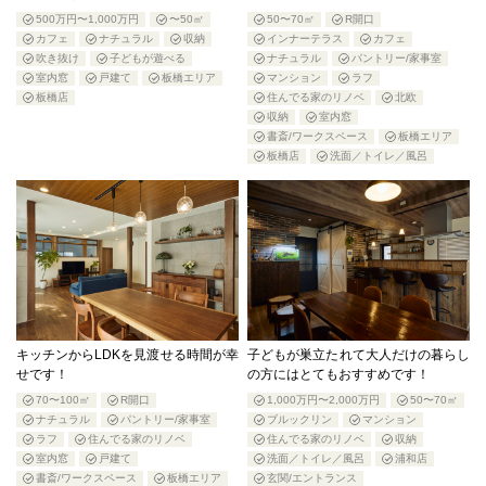
500万円〜1,000万円
〜50㎡
50〜70㎡
R開口
カフェ
ナチュラル
収納
インナーテラス
カフェ
吹き抜け
子どもが遊べる
ナチュラル
パントリー/家事室
室内窓
戸建て
板橋エリア
マンション
ラフ
板橋店
住んでる家のリノベ
北欧
収納
室内窓
書斎/ワークスペース
板橋エリア
板橋店
洗面／トイレ／風呂
キッチンからLDKを見渡せる時間が幸
子どもが巣立たれて大人だけの暮らし
せです！
の方にはとてもおすすめです！
70〜100㎡
R開口
1,000万円〜2,000万円
50〜70㎡
ナチュラル
パントリー/家事室
ブルックリン
マンション
ラフ
住んでる家のリノベ
住んでる家のリノベ
収納
室内窓
戸建て
洗面／トイレ／風呂
浦和店
書斎/ワークスペース
板橋エリア
玄関/エントランス