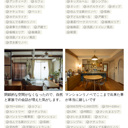
アンティーク
カフェ
キッズルーム
シンプル
カントリー
シンプル
ヌック
ホテルライク
ポップ
ナチュラル
ペット
住んでる家のリノベ
収納
ホテルライク
子どもが遊べる
戸建て
住んでる家のリノベ
書斎/ワークスペース
板橋エリア
家事ラク間取り
戸建て
板橋店
洗面／トイレ／風呂
板橋エリア
板橋店
耐震
洗面／トイレ／風呂
空き家リノベ
閉鎖的な空間がなくなったので、自然
マンションリノベでここまで出来た事
と家族での会話が増えた気がします。
が本当に嬉しいです
70〜100㎡
カフェ
500万円〜1,000万円
70〜100㎡
カントリー
ナチュラル
LDK
R開口
さいたまエリア
パントリー/家事室
マンション
さいたま宮原店
カフェ
住んでる家のリノベ
収納
シンプル
ナチュラル
室内窓
玄関/エントランス
マンション
住んでる家のリノベ