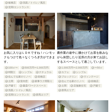
板橋店
洗面／トイレ／風呂
玄関/エントランス
お気に入りはＬＤＫですね！ハンモッ
農作業の途中に腰かけてお茶を飲みな
クもつけて色々なくつろぎ方ができま
がら休憩したり近所の方が来てお話し
す。
するスペースとして過ごしています。
100㎡〜
500万円〜1,000万円
1,000万円〜2,000万円
〜50㎡
R開口
シンプル
ナチュラル
カフェ
シンプル
住んでる家のリノベ
前橋店
ブルックリン
ヴィンテージ
土間
室内窓
家事ラク間取り
住んでる家のリノベ
前橋店
戸建て
書斎/ワークスペース
土間
店舗兼住宅
戸建て
洗面／トイレ／風呂
群馬エリア
玄関/エントランス
群馬エリア