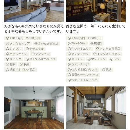
好きなものを集めて好きなものが見え
好きな空間で、毎日わくわく生活して
る丁寧な暮らしをしていきたいです。
います。
1,000万円〜2,000万円
1,000万円〜2,000万円
さいたまエリア
さいたま宮原店
70〜100㎡
R開口
シンプル
ナチュラル
さいたまエリア
さいたま宮原店
ホテルライク
マンション
アンティーク
インダストリアル
リビング
住んでる家のリノベ
キッチン
マンション
ラフ
北欧
収納
ヴィンテージ
洗面／トイレ／風呂
住んでる家のリノベ
収納
書斎/ワークスペース
洗面／トイレ／風呂