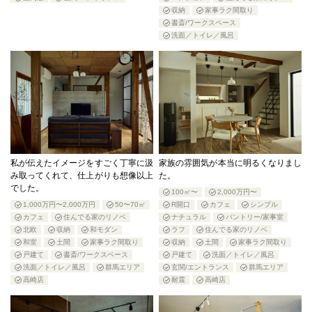
収納
家事ラク間取り
書斎/ワークスペース
洗面／トイレ／風呂
私が伝えたイメージをすごく丁寧に汲
家族の雰囲気が本当に明るくなりまし
み取ってくれて、仕上がりも想像以上
た。
でした。
100㎡〜
2,000万円〜
1,000万円〜2,000万円
50〜70㎡
R開口
カフェ
シンプル
カフェ
住んでる家のリノベ
ナチュラル
パントリー/家事室
北欧
収納
和モダン
ラフ
住んでる家のリノベ
和室
土間
家事ラク間取り
収納
土間
家事ラク間取り
戸建て
書斎/ワークスペース
戸建て
洗面／トイレ／風呂
洗面／トイレ／風呂
群馬エリア
玄関/エントランス
群馬エリア
高崎店
耐震
高崎店