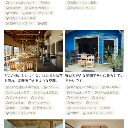
住んでる家のリノベ
収納
洗面／トイレ／風呂
吹き抜け
家事ラク間取り
玄関/エントランス
戸建て
書斎/ワークスペース
洗面／トイレ／風呂
玄関/エントランス
耐震
どこか懐かしいような、はたまた日常
毎日大好きな空間で幸せに暮らしてい
を忘れ、深呼吸できるような空間。
きたいです。
1,000万円〜2,000万円
100㎡〜
500万円〜1,000万円
70〜100㎡
さいたまエリア
さいたま宮原店
さいたまエリア
さいたま宮原店
アンティーク
カフェ
アンティーク
カフェ
ナチュラル
ヴィンテージ
ガレージ
ペット
収納
店舗
店舗リノベ
住んでる家のリノベ
収納
洗面／トイレ／風呂
戸建て
洗面／トイレ／風呂