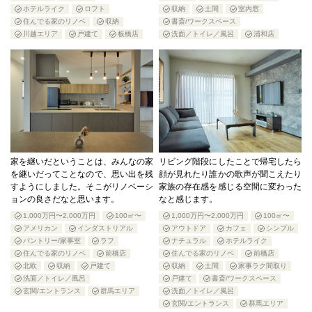
ホテルライク
ロフト
収納
土間
室内窓
住んでる家のリノベ
収納
書斎/ワークスペース
川越エリア
戸建て
板橋店
洗面／トイレ／風呂
浦和店
家を継いだということは、みんなの家
リビング階段にしたことで帰宅したら
を継いだってことなので、思い出を残
顔が見れたり誰かの歌声が聞こえたり
すようにしました。そこがリノベーシ
家族の存在感を感じる空間に変わった
ョンの良さだなと思います。
なと感じます。
1,000万円〜2,000万円
100㎡〜
1,000万円〜2,000万円
100㎡〜
アメリカン
インダストリアル
アウトドア
カフェ
シンプル
パントリー/家事室
ラフ
ナチュラル
ホテルライク
住んでる家のリノベ
前橋店
住んでる家のリノベ
前橋店
北欧
収納
戸建て
収納
土間
家事ラク間取り
洗面／トイレ／風呂
戸建て
書斎/ワークスペース
玄関/エントランス
群馬エリア
洗面／トイレ／風呂
玄関/エントランス
群馬エリア