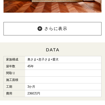
さらに表示
DATA
家族構成
奥さま+息子さま+愛犬
築年数
45年
間取り
施工面積
工期
3か月
費用
2360万円