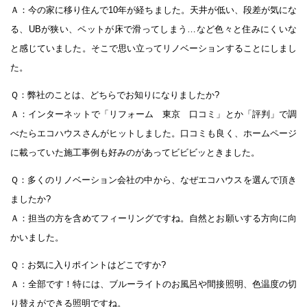
Ａ：今の家に移り住んで10年が経ちました。天井が低い、段差が気にな
る、UBが狭い、ペットが床で滑ってしまう…など色々と住みにくいな
と感じていました。そこで思い立ってリノベーションすることにしまし
た。
Ｑ：弊社のことは、どちらでお知りになりましたか?
Ａ：インターネットで「リフォーム 東京 口コミ」とか「評判」で調
べたらエコハウスさんがヒットしました。口コミも良く、ホームページ
に載っていた施工事例も好みのがあってビビビッときました。
Ｑ：多くのリノベーション会社の中から、なぜエコハウスを選んで頂き
ましたか?
Ａ：担当の方を含めてフィーリングですね。自然とお願いする方向に向
かいました。
Ｑ：お気に入りポイントはどこですか?
Ａ：全部です！特には、ブルーライトのお風呂や間接照明、色温度の切
り替えができる照明ですね。