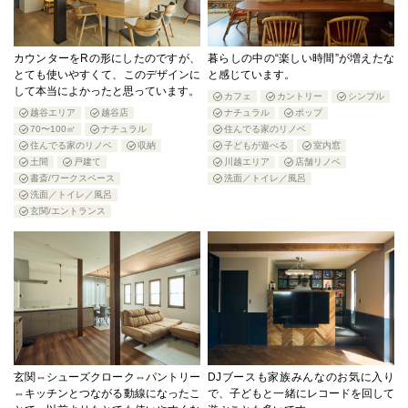
カウンターをRの形にしたのですが、
暮らしの中の“楽しい時間”が増えたな
とても使いやすくて、このデザインに
と感じています。
して本当によかったと思っています。
カフェ
カントリー
シンプル
越谷エリア
越谷店
ナチュラル
ポップ
70〜100㎡
ナチュラル
住んでる家のリノベ
住んでる家のリノベ
収納
子どもが遊べる
室内窓
土間
戸建て
川越エリア
店舗リノベ
書斎/ワークスペース
洗面／トイレ／風呂
洗面／トイレ／風呂
玄関/エントランス
玄関⇔シューズクローク⇔パントリー
DJブースも家族みんなのお気に入り
⇔キッチンとつながる動線になったこ
で、子どもと一緒にレコードを回して