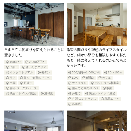
自由自在に間取りを変えられることに
希望の間取りや理想のライフスタイル
驚きました
など、細かい部分も相談しやすく私た
ちと一緒に考えてくれるのがとてもよ
100㎡〜
2,000万円〜
かったです。
R開口
さいたまエリア
インダストリアル
モダン
500万円〜1,000万円
70〜100㎡
ラフ
住んでる家のリノベ
LDK
R開口
カフェ
土間
戸建て
ナチュラル
パントリー/家事室
書斎/ワークスペース
住んでる家のリノベ
収納
洗面／トイレ／風呂
浦和店
戸建て
洗面／トイレ／風呂
玄関/エントランス
群馬エリア
高崎店