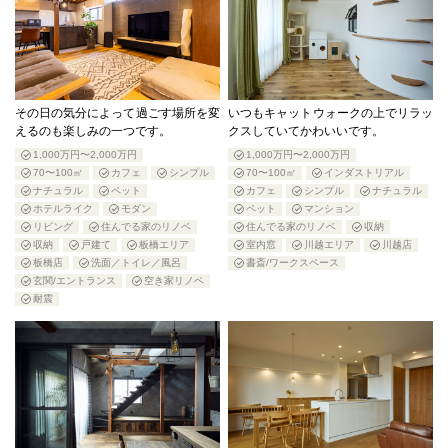
その日の気分によって過ごす場所を変
いつもキャットウォークの上でリラッ
えるのも楽しみの一つです。
クスしていてかわいいです。
1,000万円〜2,000万円
1,000万円〜2,000万円
70〜100㎡
カフェ
シンプル
70〜100㎡
インダストリアル
ナチュラル
ペット
カフェ
シンプル
ナチュラル
ホテルライク
モダン
ペット
マンション
リビング
住んでる家のリノベ
住んでる家のリノベ
収納
収納
戸建て
板橋エリア
室内窓
川越エリア
川越店
板橋店
洗面／トイレ／風呂
書斎/ワークスペース
玄関/エントランス
空き家リノベ
耐震