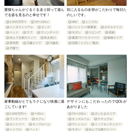
愛猫ちゃんがぐるぐる走り回って遊ん
目に入るもの全部がこだわりで毎日た
でる姿を見るのと幸せです！
のしいです。
2,000万円〜
70〜100㎡
WIC
シンプル
インダストリアル
ヌック
パントリー/家事室
ホテルライク
ペット
ラフ
ヴィンテージ
モダン
リビング
収納
住んでる家のリノベ
吹き抜け
書斎/ワークスペース
板橋エリア
室内窓
川越エリア
川越店
洗面／トイレ／風呂
戸建て
家事動線がとてもラクになり快適に過
デザインにもこだわったのでQOLが
ごしています!
あがりました
2,000万円〜
〜50㎡
70〜100㎡
さいたまエリア
アンティーク
カフェ
キッズルーム
ナチュラル
カントリー
キッズルーム
マンション
ミッドセンチュリー
シンプル
ペット
モダン
住んでる家のリノベ