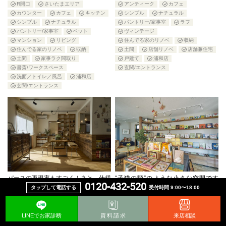
R開口
さいたまエリア
アンティーク
カフェ
カウンター
カフェ
キッチン
シンプル
ナチュラル
シンプル
ナチュラル
パントリー/家事室
ラフ
パントリー/家事室
ペット
ヴィンテージ
マンション
リビング
住んでる家のリノベ
収納
住んでる家のリノベ
収納
土間
店舗リノベ
店舗兼住宅
土間
家事ラク間取り
戸建て
浦和店
書斎/ワークスペース
玄関/エントランス
洗面／トイレ／風呂
浦和店
玄関/エントランス
パースの再現率もすごく！あと、仕様
“子猫の額”のような小さな空間です
0120-432-520
決めがとっても楽しかったです！！
が、皆さんにとってゆっくり絵本を楽
タップして電話する
受付時間 9:00〜18:00
しめる場所になっていけたら嬉しいで
1,000万円〜2,000万円
50〜70㎡
す。
LDK
WIC
さいたまエリア
LINEでお家診断
資料請求
来店相談
さいたま宮原店
アンティーク
カフェ
ナチュラル