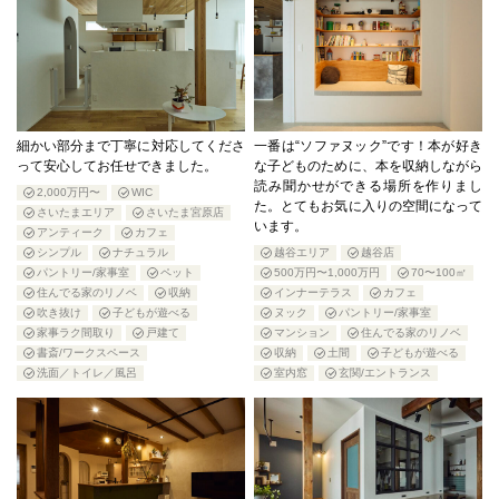
細かい部分まで丁寧に対応してくださ
一番は“ソファヌック”です！本が好き
って安心してお任せできました。
な子どものために、本を収納しながら
読み聞かせができる場所を作りまし
2,000万円〜
WIC
た。とてもお気に入りの空間になって
さいたまエリア
さいたま宮原店
います。
アンティーク
カフェ
シンプル
ナチュラル
越谷エリア
越谷店
パントリー/家事室
ペット
500万円〜1,000万円
70〜100㎡
住んでる家のリノベ
収納
インナーテラス
カフェ
吹き抜け
子どもが遊べる
ヌック
パントリー/家事室
家事ラク間取り
戸建て
マンション
住んでる家のリノベ
書斎/ワークスペース
収納
土間
子どもが遊べる
洗面／トイレ／風呂
室内窓
玄関/エントランス