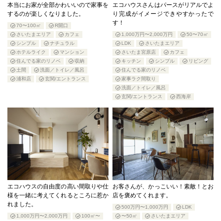
本当にお家が全部かわいいので家事を
エコハウスさんはパースがリアルでよ
するのが楽しくなりました。
り完成がイメージできやすかったで
す！
70〜100㎡
R開口
さいたまエリア
カフェ
1,000万円〜2,000万円
50〜70㎡
シンプル
ナチュラル
LDK
さいたまエリア
ホテルライク
マンション
さいたま宮原店
カフェ
住んでる家のリノベ
収納
キッチン
シンプル
リビング
土間
洗面／トイレ／風呂
住んでる家のリノベ
浦和店
玄関/エントランス
家事ラク間取り
洗面／トイレ／風呂
玄関/エントランス
西海岸
エコハウスの自由度の高い間取りや仕
お客さんが、かっこいい！素敵！とお
様を一緒に考えてくれるところに惹か
店を褒めてくれます。
れました。
500万円〜1,000万円
LDK
1,000万円〜2,000万円
100㎡〜
〜50㎡
さいたまエリア