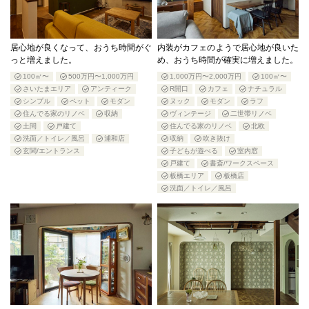
居心地が良くなって、おうち時間がぐ
内装がカフェのようで居心地が良いた
っと増えました。
め、おうち時間が確実に増えました。
100㎡〜
500万円〜1,000万円
1,000万円〜2,000万円
100㎡〜
さいたまエリア
アンティーク
R開口
カフェ
ナチュラル
シンプル
ペット
モダン
ヌック
モダン
ラフ
住んでる家のリノベ
収納
ヴィンテージ
二世帯リノベ
土間
戸建て
住んでる家のリノベ
北欧
洗面／トイレ／風呂
浦和店
収納
吹き抜け
玄関/エントランス
子どもが遊べる
室内窓
戸建て
書斎/ワークスペース
板橋エリア
板橋店
洗面／トイレ／風呂