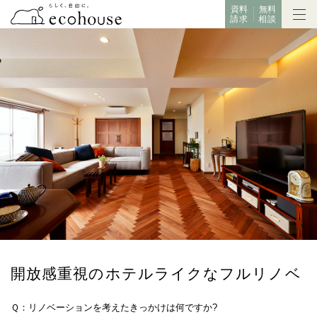
資料
無料
請求
相談
開放感重視のホテルライクなフルリノベ
Ｑ：リノベーションを考えたきっかけは何ですか?