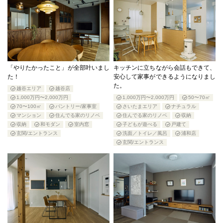
「やりたかったこと」が全部叶いまし
キッチンに立ちながら会話もできて、
た！
安心して家事ができるようになりまし
た。
越谷エリア
越谷店
1,000万円〜2,000万円
1,000万円〜2,000万円
50〜70㎡
70〜100㎡
パントリー/家事室
さいたまエリア
ナチュラル
マンション
住んでる家のリノベ
住んでる家のリノベ
収納
収納
和モダン
室内窓
子どもが遊べる
戸建て
玄関/エントランス
洗面／トイレ／風呂
浦和店
玄関/エントランス