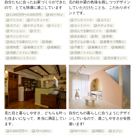
自分たちに合ったお家づくりができた
元の柱や梁の色味を残しつつデザイン
ので、とても快適に過ごしています
していただけたことも、こだわりポイ
ントです。
1,000万円〜2,000万円
50〜70㎡
アトリエ
アンティーク
アンティーク
カフェ
カフェ
ナチュラル
ペット
カントリー
ナチュラル
マンション
ラフ
住んでる家のリノベ
収納
ヴィンテージ
吹き抜け
和
和室
住んでる家のリノベ
収納
子どもが遊べる
家事ラク間取り
室内窓
板橋エリア
板橋店
戸建て
板橋エリア
板橋店
洗面／トイレ／風呂
洗面／トイレ／風呂
玄関/エントランス
玄関/エントランス
空き家リノベ
見た目と暮らしやすさ、どちらも叶っ
自分たちの暮らしに合うようにデザイ
た住まいになって、本当に満足してい
ンしているので、過ごしやすさが全然
ます。
違います!
2,000万円〜
70〜100㎡
50〜70㎡
R開口
カフェ