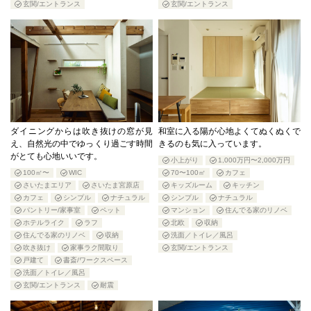
玄関/エントランス
玄関/エントランス
ダイニングからは吹き抜けの窓が見
和室に入る陽が心地よくてぬくぬくで
え、自然光の中でゆっくり過ごす時間
きるのも気に入っています。
がとても心地いいです。
小上がり
1,000万円〜2,000万円
100㎡〜
WIC
70〜100㎡
カフェ
さいたまエリア
さいたま宮原店
キッズルーム
キッチン
カフェ
シンプル
ナチュラル
シンプル
ナチュラル
パントリー/家事室
ペット
マンション
住んでる家のリノベ
ホテルライク
ラフ
北欧
収納
住んでる家のリノベ
収納
洗面／トイレ／風呂
吹き抜け
家事ラク間取り
玄関/エントランス
戸建て
書斎/ワークスペース
洗面／トイレ／風呂
玄関/エントランス
耐震