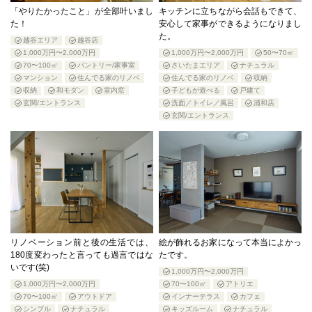
「やりたかったこと」が全部叶いまし
キッチンに立ちながら会話もできて、
た！
安心して家事ができるようになりまし
た。
越谷エリア
越谷店
1,000万円〜2,000万円
1,000万円〜2,000万円
50〜70㎡
70〜100㎡
パントリー/家事室
さいたまエリア
ナチュラル
マンション
住んでる家のリノベ
住んでる家のリノベ
収納
収納
和モダン
室内窓
子どもが遊べる
戸建て
玄関/エントランス
洗面／トイレ／風呂
浦和店
玄関/エントランス
リノベーション前と後の生活では、
絵が飾れるお家になって本当によかっ
180度変わったと言っても過言ではな
たです。
いです(笑)
1,000万円〜2,000万円
1,000万円〜2,000万円
70〜100㎡
アトリエ
70〜100㎡
アウトドア
インナーテラス
カフェ
シンプル
ナチュラル
キッズルーム
ナチュラル