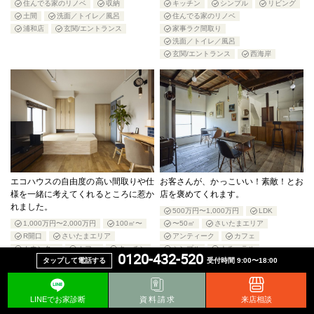
住んでる家のリノベ
収納
キッチン
シンプル
リビング
土間
洗面／トイレ／風呂
住んでる家のリノベ
浦和店
玄関/エントランス
家事ラク間取り
洗面／トイレ／風呂
玄関/エントランス
西海岸
エコハウスの自由度の高い間取りや仕
お客さんが、かっこいい！素敵！とお
様を一緒に考えてくれるところに惹か
店を褒めてくれます。
れました。
500万円〜1,000万円
LDK
1,000万円〜2,000万円
100㎡〜
〜50㎡
さいたまエリア
R開口
さいたまエリア
アンティーク
カフェ
カウンター
カフェ
キッチン
シンプル
ナチュラル
0120-432-520
タップして電話する
受付時間 9:00〜18:00
シンプル
ナチュラル
パントリー/家事室
ラフ
パントリー/家事室
ペット
ヴィンテージ
マンション
リビング
住んでる家のリノベ
収納
住んでる家のリノベ
収納
土間
店舗リノベ
店舗兼住宅
LINEでお家診断
資料請求
来店相談
土間
家事ラク間取り
戸建て
浦和店