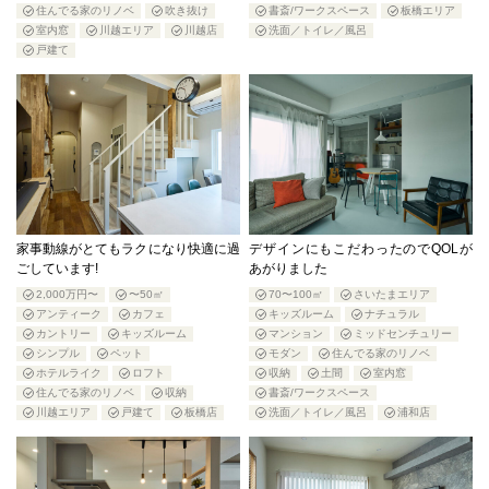
住んでる家のリノベ
吹き抜け
書斎/ワークスペース
板橋エリア
室内窓
川越エリア
川越店
洗面／トイレ／風呂
戸建て
家事動線がとてもラクになり快適に過
デザインにもこだわったのでQOLが
ごしています!
あがりました
2,000万円〜
〜50㎡
70〜100㎡
さいたまエリア
アンティーク
カフェ
キッズルーム
ナチュラル
カントリー
キッズルーム
マンション
ミッドセンチュリー
シンプル
ペット
モダン
住んでる家のリノベ
ホテルライク
ロフト
収納
土間
室内窓
住んでる家のリノベ
収納
書斎/ワークスペース
川越エリア
戸建て
板橋店
洗面／トイレ／風呂
浦和店