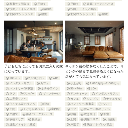
家事ラク間取り
戸建て
戸建て
書斎/ワークスペース
洗面／トイレ／風呂
浦和店
洗面／トイレ／風呂
玄関/エントランス
耐震
玄関/エントランス
耐震
子どもたちにとってもお気に入りの家
キッチン前の壁をなくしたことで、リ
になっています。
ビングや庭まで見渡せるようになった
点がとても気に入っています。
100㎡〜
2,000万円〜
WIC
インダストリアル
カフェ
小上がり
1,000万円〜2,000万円
パントリー/家事室
ホテルライク
50〜70㎡
LDK
ラフ
ワンダー
ヴィンテージ
アンティーク
インダストリアル
二世帯リノベ
カフェ
シンプル
ナチュラル
住んでる家のリノベ
収納
パントリー/家事室
ペット
土間
子どもが遊べる
室内窓
ラフ
住んでる家のリノベ
戸建て
書斎/ワークスペース
収納
吹き抜け
和室
板橋エリア
板橋店
土間
川越エリア
川越店
洗面／トイレ／風呂
戸建て
洗面／トイレ／風呂