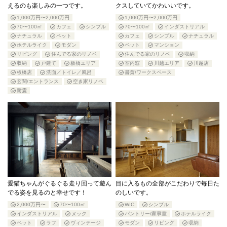
えるのも楽しみの一つです。
クスしていてかわいいです。
1,000万円〜2,000万円
1,000万円〜2,000万円
70〜100㎡
カフェ
シンプル
70〜100㎡
インダストリアル
ナチュラル
ペット
カフェ
シンプル
ナチュラル
ホテルライク
モダン
ペット
マンション
リビング
住んでる家のリノベ
住んでる家のリノベ
収納
収納
戸建て
板橋エリア
室内窓
川越エリア
川越店
板橋店
洗面／トイレ／風呂
書斎/ワークスペース
玄関/エントランス
空き家リノベ
耐震
愛猫ちゃんがぐるぐる走り回って遊ん
目に入るもの全部がこだわりで毎日た
でる姿を見るのと幸せです！
のしいです。
2,000万円〜
70〜100㎡
WIC
シンプル
インダストリアル
ヌック
パントリー/家事室
ホテルライク
ペット
ラフ
ヴィンテージ
モダン
リビング
収納