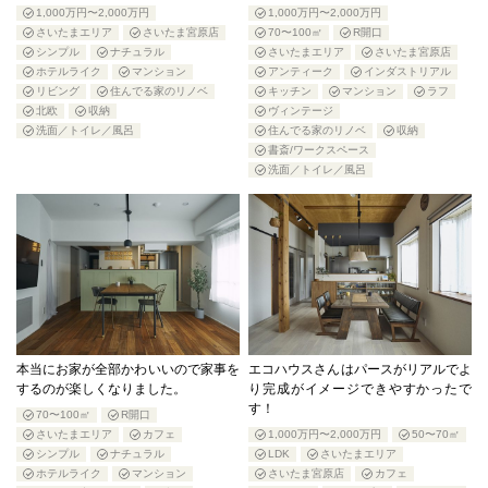
1,000万円〜2,000万円
1,000万円〜2,000万円
さいたまエリア
さいたま宮原店
70〜100㎡
R開口
シンプル
ナチュラル
さいたまエリア
さいたま宮原店
ホテルライク
マンション
アンティーク
インダストリアル
リビング
住んでる家のリノベ
キッチン
マンション
ラフ
北欧
収納
ヴィンテージ
洗面／トイレ／風呂
住んでる家のリノベ
収納
書斎/ワークスペース
洗面／トイレ／風呂
本当にお家が全部かわいいので家事を
エコハウスさんはパースがリアルでよ
するのが楽しくなりました。
り完成がイメージできやすかったで
す！
70〜100㎡
R開口
さいたまエリア
カフェ
1,000万円〜2,000万円
50〜70㎡
シンプル
ナチュラル
LDK
さいたまエリア
ホテルライク
マンション
さいたま宮原店
カフェ