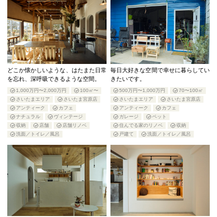
どこか懐かしいような、はたまた日常
毎日大好きな空間で幸せに暮らしてい
を忘れ、深呼吸できるような空間。
きたいです。
1,000万円〜2,000万円
100㎡〜
500万円〜1,000万円
70〜100㎡
さいたまエリア
さいたま宮原店
さいたまエリア
さいたま宮原店
アンティーク
カフェ
アンティーク
カフェ
ナチュラル
ヴィンテージ
ガレージ
ペット
収納
店舗
店舗リノベ
住んでる家のリノベ
収納
洗面／トイレ／風呂
戸建て
洗面／トイレ／風呂