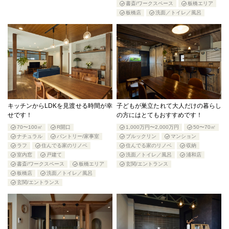
書斎/ワークスペース
板橋エリア
板橋店
洗面／トイレ／風呂
キッチンからLDKを見渡せる時間が幸
子どもが巣立たれて大人だけの暮らし
せです！
の方にはとてもおすすめです！
70〜100㎡
R開口
1,000万円〜2,000万円
50〜70㎡
ナチュラル
パントリー/家事室
ブルックリン
マンション
ラフ
住んでる家のリノベ
住んでる家のリノベ
収納
室内窓
戸建て
洗面／トイレ／風呂
浦和店
書斎/ワークスペース
板橋エリア
玄関/エントランス
板橋店
洗面／トイレ／風呂
玄関/エントランス