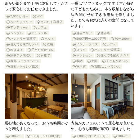
細かい部分まで丁寧に対応してくださ
一番は“ソファヌック”です！本が好き
って安心してお任せできました。
な子どものために、本を収納しながら
読み聞かせができる場所を作りまし
2,000万円〜
WIC
た。とてもお気に入りの空間になって
さいたまエリア
さいたま宮原店
います。
アンティーク
カフェ
シンプル
ナチュラル
越谷エリア
越谷店
パントリー/家事室
ペット
500万円〜1,000万円
70〜100㎡
住んでる家のリノベ
収納
インナーテラス
カフェ
吹き抜け
子どもが遊べる
ヌック
パントリー/家事室
家事ラク間取り
戸建て
マンション
住んでる家のリノベ
書斎/ワークスペース
収納
土間
子どもが遊べる
洗面／トイレ／風呂
室内窓
玄関/エントランス
居心地が良くなって、おうち時間がぐ
内装がカフェのようで居心地が良いた
っと増えました。
め、おうち時間が確実に増えました。
100㎡〜
500万円〜1,000万円
1,000万円〜2,000万円
100㎡〜