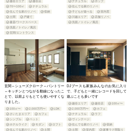
越谷エリア
越谷店
ナチュラル
ポップ
70〜100㎡
ナチュラル
住んでる家のリノベ
住んでる家のリノベ
収納
子どもが遊べる
室内窓
土間
戸建て
川越エリア
店舗リノベ
書斎/ワークスペース
洗面／トイレ／風呂
洗面／トイレ／風呂
玄関/エントランス
玄関⇔シューズクローク⇔パントリー
DJブースも家族みんなのお気に入り
⇔キッチンとつながる動線になったこ
で、子どもと一緒にレコードを回して
とで、以前よりもとても使いやすくな
遊ぶことも多いです
りました。
越谷エリア
越谷店
100㎡〜
100㎡〜
2,000万円〜
LDK
2,000万円〜
カフェ
さいたまエリア
カフェ
ナチュラル
ラフ
シンプル
ペット
ヴィンテージ
ホテルライク
モダン
ロフト
住んでる家のリノベ
収納
住んでる家のリノベ
土間
土間
室内窓
家事ラク間取り