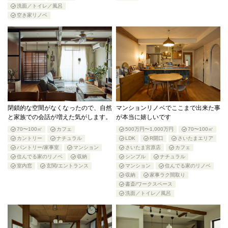
洗面／トイレ／風呂
空き家リノベ
閉鎖的な空間がなくなったので、自然
マンションリノベでここまで出来た事
と家族での会話が増えた気がします。
が本当に嬉しいです
70〜100㎡
カフェ
500万円〜1,000万円
70〜100㎡
カントリー
ナチュラル
LDK
R開口
さいたまエリア
パントリー/家事室
マンション
さいたま宮原店
カフェ
住んでる家のリノベ
収納
シンプル
ナチュラル
室内窓
玄関/エントランス
マンション
住んでる家のリノベ
収納
家事ラク間取り
書斎/ワークスペース
洗面／トイレ／風呂