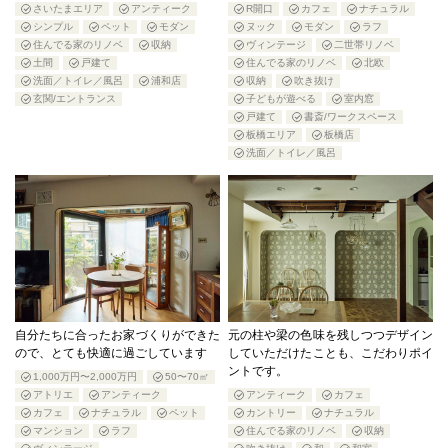
さいたまエリア
アンティーク
R開口
カフェ
ナチュラル
シンプル
ペット
モダン
ヌック
モダン
ラフ
住んでる家のリノベ
収納
ヴィンテージ
二世帯リノベ
土間
戸建て
住んでる家のリノベ
北欧
洗面／トイレ／風呂
浦和店
収納
吹き抜け
玄関/エントランス
子どもが遊べる
室内窓
戸建て
書斎/ワークスペース
板橋エリア
板橋店
洗面／トイレ／風呂
自分たちに合ったお家づくりができた
元の柱や梁の色味を残しつつデザイン
ので、とても快適に過ごしています
していただけたことも、こだわりポイ
ントです。
1,000万円〜2,000万円
50〜70㎡
アトリエ
アンティーク
アンティーク
カフェ
カフェ
ナチュラル
ペット
カントリー
ナチュラル
マンション
ラフ
住んでる家のリノベ
収納