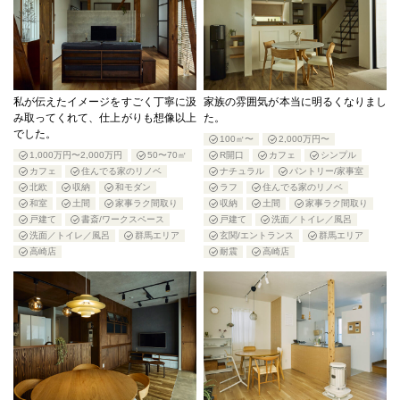
私が伝えたイメージをすごく丁寧に汲
家族の雰囲気が本当に明るくなりまし
み取ってくれて、仕上がりも想像以上
た。
でした。
100㎡〜
2,000万円〜
1,000万円〜2,000万円
50〜70㎡
R開口
カフェ
シンプル
カフェ
住んでる家のリノベ
ナチュラル
パントリー/家事室
北欧
収納
和モダン
ラフ
住んでる家のリノベ
和室
土間
家事ラク間取り
収納
土間
家事ラク間取り
戸建て
書斎/ワークスペース
戸建て
洗面／トイレ／風呂
洗面／トイレ／風呂
群馬エリア
玄関/エントランス
群馬エリア
高崎店
耐震
高崎店