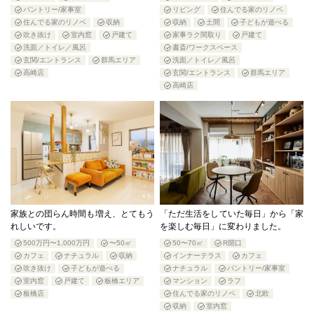
パントリー/家事室
リビング
住んでる家のリノベ
住んでる家のリノベ
収納
収納
土間
子どもが遊べる
吹き抜け
室内窓
戸建て
家事ラク間取り
戸建て
洗面／トイレ／風呂
書斎/ワークスペース
玄関/エントランス
群馬エリア
洗面／トイレ／風呂
高崎店
玄関/エントランス
群馬エリア
高崎店
家族との団らん時間も増え、とてもう
「ただ生活をしていた毎日」から「家
れしいです。
を楽しむ毎日」に変わりました。
500万円〜1,000万円
〜50㎡
50〜70㎡
R開口
カフェ
ナチュラル
収納
インナーテラス
カフェ
吹き抜け
子どもが遊べる
ナチュラル
パントリー/家事室
室内窓
戸建て
板橋エリア
マンション
ラフ
板橋店
住んでる家のリノベ
北欧
収納
室内窓