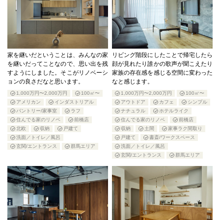
家を継いだということは、みんなの家
リビング階段にしたことで帰宅したら
を継いだってことなので、思い出を残
顔が見れたり誰かの歌声が聞こえたり
すようにしました。そこがリノベーシ
家族の存在感を感じる空間に変わった
ョンの良さだなと思います。
なと感じます。
1,000万円〜2,000万円
100㎡〜
1,000万円〜2,000万円
100㎡〜
アメリカン
インダストリアル
アウトドア
カフェ
シンプル
パントリー/家事室
ラフ
ナチュラル
ホテルライク
住んでる家のリノベ
前橋店
住んでる家のリノベ
前橋店
北欧
収納
戸建て
収納
土間
家事ラク間取り
洗面／トイレ／風呂
戸建て
書斎/ワークスペース
玄関/エントランス
群馬エリア
洗面／トイレ／風呂
玄関/エントランス
群馬エリア