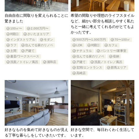
自由自在に間取りを変えられることに
希望の間取りや理想のライフスタイル
驚きました
など、細かい部分も相談しやすく私た
ちと一緒に考えてくれるのがとてもよ
100㎡〜
2,000万円〜
かったです。
R開口
さいたまエリア
インダストリアル
モダン
500万円〜1,000万円
70〜100㎡
ラフ
住んでる家のリノベ
LDK
R開口
カフェ
土間
戸建て
ナチュラル
パントリー/家事室
書斎/ワークスペース
住んでる家のリノベ
収納
洗面／トイレ／風呂
浦和店
戸建て
洗面／トイレ／風呂
玄関/エントランス
群馬エリア
高崎店
好きなものを集めて好きなものが見え
好きな空間で、毎日わくわく生活して
る丁寧な暮らしをしていきたいです。
います。