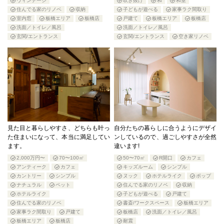
ヴィンテージ
吹き抜け
和
和室
住んでる家のリノベ
収納
子どもが遊べる
家事ラク間取り
室内窓
板橋エリア
板橋店
戸建て
板橋エリア
板橋店
洗面／トイレ／風呂
洗面／トイレ／風呂
玄関/エントランス
玄関/エントランス
空き家リノベ
見た目と暮らしやすさ、どちらも叶っ
自分たちの暮らしに合うようにデザイ
た住まいになって、本当に満足してい
ンしているので、過ごしやすさが全然
ます。
違います!
2,000万円〜
70〜100㎡
50〜70㎡
R開口
カフェ
アンティーク
カフェ
キッズルーム
シンプル
カントリー
シンプル
ヌック
ホテルライク
ポップ
ナチュラル
ペット
住んでる家のリノベ
収納
ホテルライク
子どもが遊べる
戸建て
住んでる家のリノベ
書斎/ワークスペース
板橋エリア
家事ラク間取り
戸建て
板橋店
洗面／トイレ／風呂
板橋エリア
板橋店
耐震