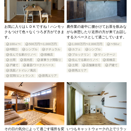
お気に入りはＬＤＫですね！ハンモッ
農作業の途中に腰かけてお茶を飲みな
クもつけて色々なくつろぎ方ができま
がら休憩したり近所の方が来てお話し
す。
するスペースとして過ごしています。
100㎡〜
500万円〜1,000万円
1,000万円〜2,000万円
〜50㎡
R開口
シンプル
ナチュラル
カフェ
シンプル
住んでる家のリノベ
前橋店
ブルックリン
ヴィンテージ
土間
室内窓
家事ラク間取り
住んでる家のリノベ
前橋店
戸建て
書斎/ワークスペース
土間
店舗兼住宅
戸建て
洗面／トイレ／風呂
群馬エリア
玄関/エントランス
群馬エリア
その日の気分によって過ごす場所を変
いつもキャットウォークの上でリラッ