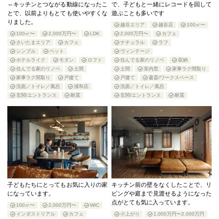
⇔キッチンとつながる動線になったこ
で、子どもと一緒にレコードを回して
とで、以前よりもとても使いやすくな
遊ぶことも多いです
りました。
越谷エリア
越谷店
100㎡〜
100㎡〜
2,000万円〜
LDK
2,000万円〜
カフェ
さいたまエリア
カフェ
ナチュラル
ラフ
シンプル
ペット
ヴィンテージ
ホテルライク
モダン
ロフト
住んでる家のリノベ
収納
住んでる家のリノベ
土間
土間
室内窓
家事ラク間取り
家事ラク間取り
戸建て
戸建て
書斎/ワークスペース
洗面／トイレ／風呂
浦和店
洗面／トイレ／風呂
玄関/エントランス
耐震
玄関/エントランス
耐震
子どもたちにとってもお気に入りの家
キッチン前の壁をなくしたことで、リ
になっています。
ビングや庭まで見渡せるようになった
点がとても気に入っています。
100㎡〜
2,000万円〜
WIC
インダストリアル
カフェ
小上がり
1,000万円〜2,000万円