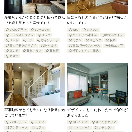
愛猫ちゃんがぐるぐる走り回って遊ん
目に入るもの全部がこだわりで毎日た
でる姿を見るのと幸せです！
のしいです。
2,000万円〜
70〜100㎡
WIC
シンプル
インダストリアル
ヌック
パントリー/家事室
ホテルライク
ペット
ラフ
ヴィンテージ
モダン
リビング
収納
住んでる家のリノベ
吹き抜け
書斎/ワークスペース
板橋エリア
室内窓
川越エリア
川越店
洗面／トイレ／風呂
戸建て
家事動線がとてもラクになり快適に過
デザインにもこだわったのでQOLが
ごしています!
あがりました
2,000万円〜
〜50㎡
70〜100㎡
さいたまエリア
アンティーク
カフェ
キッズルーム
ナチュラル