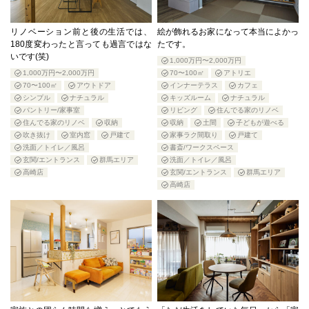
リノベーション前と後の生活では、
絵が飾れるお家になって本当によかっ
180度変わったと言っても過言ではな
たです。
いです(笑)
1,000万円〜2,000万円
1,000万円〜2,000万円
70〜100㎡
アトリエ
70〜100㎡
アウトドア
インナーテラス
カフェ
シンプル
ナチュラル
キッズルーム
ナチュラル
パントリー/家事室
リビング
住んでる家のリノベ
住んでる家のリノベ
収納
収納
土間
子どもが遊べる
吹き抜け
室内窓
戸建て
家事ラク間取り
戸建て
洗面／トイレ／風呂
書斎/ワークスペース
玄関/エントランス
群馬エリア
洗面／トイレ／風呂
高崎店
玄関/エントランス
群馬エリア
高崎店