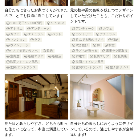
自分たちに合ったお家づくりができた
元の柱や梁の色味を残しつつデザイン
ので、とても快適に過ごしています
していただけたことも、こだわりポイ
ントです。
1,000万円〜2,000万円
50〜70㎡
アトリエ
アンティーク
アンティーク
カフェ
カフェ
ナチュラル
ペット
カントリー
ナチュラル
マンション
ラフ
住んでる家のリノベ
収納
ヴィンテージ
吹き抜け
和
和室
住んでる家のリノベ
収納
子どもが遊べる
家事ラク間取り
室内窓
板橋エリア
板橋店
戸建て
板橋エリア
板橋店
洗面／トイレ／風呂
洗面／トイレ／風呂
玄関/エントランス
玄関/エントランス
空き家リノベ
見た目と暮らしやすさ、どちらも叶っ
自分たちの暮らしに合うようにデザイ
た住まいになって、本当に満足してい
ンしているので、過ごしやすさが全然
ます。
違います!