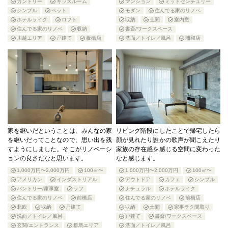
カントリー
キッズルーム
マンション
ミッドセンチュリー
シンプル
ペット
モダン
住んでる家のリノベ
ホテルライク
ロフト
収納
土間
室内窓
住んでる家のリノベ
収納
書斎/ワークスペース
川越エリア
戸建て
板橋店
洗面／トイレ／風呂
浦和店
家を継いだということは、みんなの家
リビング階段にしたことで帰宅したら
を継いだってことなので、思い出を残
顔が見れたり誰かの歌声が聞こえたり
すようにしました。そこがリノベーシ
家族の存在感を感じる空間に変わった
ョンの良さだなと思います。
なと感じます。
1,000万円〜2,000万円
100㎡〜
1,000万円〜2,000万円
100㎡〜
アメリカン
インダストリアル
アウトドア
カフェ
シンプル
パントリー/家事室
ラフ
ナチュラル
ホテルライク
住んでる家のリノベ
前橋店
住んでる家のリノベ
前橋店
北欧
収納
戸建て
収納
土間
家事ラク間取り
洗面／トイレ／風呂
戸建て
書斎/ワークスペース
玄関/エントランス
群馬エリア
洗面／トイレ／風呂