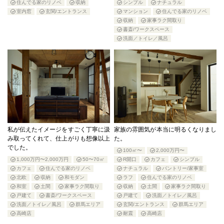
住んでる家のリノベ
収納
シンプル
ナチュラル
室内窓
玄関/エントランス
マンション
住んでる家のリノベ
収納
家事ラク間取り
書斎/ワークスペース
洗面／トイレ／風呂
私が伝えたイメージをすごく丁寧に汲
家族の雰囲気が本当に明るくなりまし
み取ってくれて、仕上がりも想像以上
た。
でした。
100㎡〜
2,000万円〜
1,000万円〜2,000万円
50〜70㎡
R開口
カフェ
シンプル
カフェ
住んでる家のリノベ
ナチュラル
パントリー/家事室
北欧
収納
和モダン
ラフ
住んでる家のリノベ
和室
土間
家事ラク間取り
収納
土間
家事ラク間取り
戸建て
書斎/ワークスペース
戸建て
洗面／トイレ／風呂
洗面／トイレ／風呂
群馬エリア
玄関/エントランス
群馬エリア
高崎店
耐震
高崎店