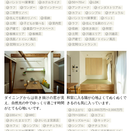
パントリー/家事室
ホテルライク
50〜70㎡
LDK
ラフ
ワンダー
ヴィンテージ
アンティーク
インダストリアル
二世帯リノベ
カフェ
シンプル
ナチュラル
住んでる家のリノベ
収納
パントリー/家事室
ペット
土間
子どもが遊べる
室内窓
ラフ
住んでる家のリノベ
戸建て
書斎/ワークスペース
収納
吹き抜け
和室
板橋エリア
板橋店
土間
川越エリア
川越店
洗面／トイレ／風呂
戸建て
洗面／トイレ／風呂
玄関/エントランス
玄関/エントランス
ダイニングからは吹き抜けの窓が見
和室に入る陽が心地よくてぬくぬくで
え、自然光の中でゆっくり過ごす時間
きるのも気に入っています。
がとても心地いいです。
小上がり
1,000万円〜2,000万円
100㎡〜
WIC
70〜100㎡
カフェ
さいたまエリア
さいたま宮原店
キッズルーム
キッチン
カフェ
シンプル
ナチュラル
シンプル
ナチュラル
パントリー/家事室
ペット
マンション
住んでる家のリノベ