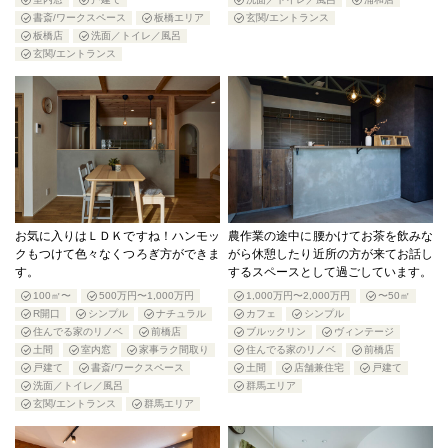
書斎/ワークスペース
板橋エリア
玄関/エントランス
板橋店
洗面／トイレ／風呂
玄関/エントランス
お気に入りはＬＤＫですね！ハンモッ
農作業の途中に腰かけてお茶を飲みな
クもつけて色々なくつろぎ方ができま
がら休憩したり近所の方が来てお話し
す。
するスペースとして過ごしています。
100㎡〜
500万円〜1,000万円
1,000万円〜2,000万円
〜50㎡
R開口
シンプル
ナチュラル
カフェ
シンプル
住んでる家のリノベ
前橋店
ブルックリン
ヴィンテージ
土間
室内窓
家事ラク間取り
住んでる家のリノベ
前橋店
戸建て
書斎/ワークスペース
土間
店舗兼住宅
戸建て
洗面／トイレ／風呂
群馬エリア
玄関/エントランス
群馬エリア