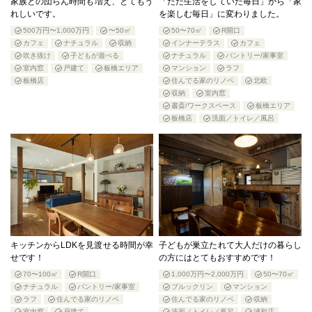
家族との団らん時間も増え、とてもう
「ただ生活をしていた毎日」から「家
れしいです。
を楽しむ毎日」に変わりました。
500万円〜1,000万円
〜50㎡
50〜70㎡
R開口
カフェ
ナチュラル
収納
インナーテラス
カフェ
吹き抜け
子どもが遊べる
ナチュラル
パントリー/家事室
室内窓
戸建て
板橋エリア
マンション
ラフ
板橋店
住んでる家のリノベ
北欧
収納
室内窓
書斎/ワークスペース
板橋エリア
板橋店
洗面／トイレ／風呂
キッチンからLDKを見渡せる時間が幸
子どもが巣立たれて大人だけの暮らし
せです！
の方にはとてもおすすめです！
70〜100㎡
R開口
1,000万円〜2,000万円
50〜70㎡
ナチュラル
パントリー/家事室
ブルックリン
マンション
ラフ
住んでる家のリノベ
住んでる家のリノベ
収納
室内窓
戸建て
洗面／トイレ／風呂
浦和店