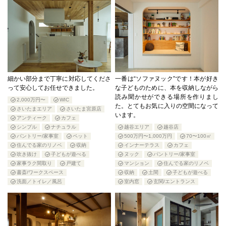
細かい部分まで丁寧に対応してくださ
一番は“ソファヌック”です！本が好き
って安心してお任せできました。
な子どものために、本を収納しながら
読み聞かせができる場所を作りまし
2,000万円〜
WIC
た。とてもお気に入りの空間になって
さいたまエリア
さいたま宮原店
います。
アンティーク
カフェ
シンプル
ナチュラル
越谷エリア
越谷店
パントリー/家事室
ペット
500万円〜1,000万円
70〜100㎡
住んでる家のリノベ
収納
インナーテラス
カフェ
吹き抜け
子どもが遊べる
ヌック
パントリー/家事室
家事ラク間取り
戸建て
マンション
住んでる家のリノベ
書斎/ワークスペース
収納
土間
子どもが遊べる
洗面／トイレ／風呂
室内窓
玄関/エントランス