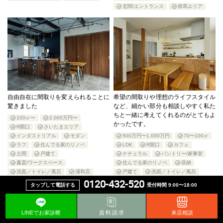
玄関/エントランス
群馬エリア
自由自在に間取りを変えられることに
希望の間取りや理想のライフスタイル
驚きました
など、細かい部分も相談しやすく私た
ちと一緒に考えてくれるのがとてもよ
100㎡〜
2,000万円〜
かったです。
R開口
さいたまエリア
インダストリアル
モダン
500万円〜1,000万円
70〜100㎡
ラフ
住んでる家のリノベ
LDK
R開口
カフェ
土間
戸建て
ナチュラル
パントリー/家事室
書斎/ワークスペース
住んでる家のリノベ
収納
洗面／トイレ／風呂
浦和店
戸建て
洗面／トイレ／風呂
0120-432-520
玄関/エントランス
群馬エリア
タップして電話する
受付時間 9:00〜18:00
高崎店
LINEでお家診断
資料請求
来店相談