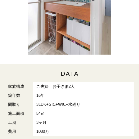
DATA
家族構成
ご夫婦 お子さま2人
築年数
16年
間取り
3LDK+SIC+WIC+水廻り
施工面積
54㎡
工期
3ヶ月
費用
1080万