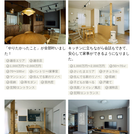
「やりたかったこと」が全部叶いまし
キッチンに立ちながら会話もできて、
た！
安心して家事ができるようになりまし
た。
越谷エリア
越谷店
1,000万円〜2,000万円
1,000万円〜2,000万円
50〜70㎡
70〜100㎡
パントリー/家事室
さいたまエリア
ナチュラル
マンション
住んでる家のリノベ
住んでる家のリノベ
収納
収納
和モダン
室内窓
子どもが遊べる
戸建て
玄関/エントランス
洗面／トイレ／風呂
浦和店
玄関/エントランス