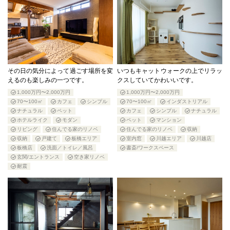
その日の気分によって過ごす場所を変
いつもキャットウォークの上でリラッ
えるのも楽しみの一つです。
クスしていてかわいいです。
1,000万円〜2,000万円
1,000万円〜2,000万円
70〜100㎡
カフェ
シンプル
70〜100㎡
インダストリアル
ナチュラル
ペット
カフェ
シンプル
ナチュラル
ホテルライク
モダン
ペット
マンション
リビング
住んでる家のリノベ
住んでる家のリノベ
収納
収納
戸建て
板橋エリア
室内窓
川越エリア
川越店
板橋店
洗面／トイレ／風呂
書斎/ワークスペース
玄関/エントランス
空き家リノベ
耐震