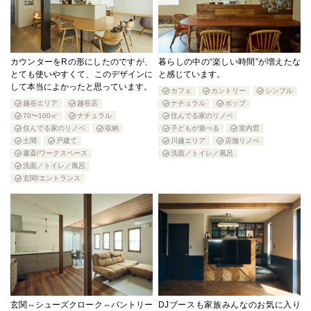
カウンターをRの形にしたのですが、
暮らしの中の“楽しい時間”が増えたな
とても使いやすくて、このデザインに
と感じています。
して本当によかったと思っています。
カフェ
カントリー
シンプル
越谷エリア
越谷店
ナチュラル
ポップ
70〜100㎡
ナチュラル
住んでる家のリノベ
住んでる家のリノベ
収納
子どもが遊べる
室内窓
土間
戸建て
川越エリア
店舗リノベ
書斎/ワークスペース
洗面／トイレ／風呂
洗面／トイレ／風呂
玄関/エントランス
玄関⇔シューズクローク⇔パントリー
DJブースも家族みんなのお気に入り