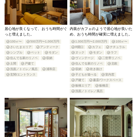
居心地が良くなって、おうち時間がぐ
内装がカフェのようで居心地が良いた
っと増えました。
め、おうち時間が確実に増えました。
100㎡〜
500万円〜1,000万円
1,000万円〜2,000万円
100㎡〜
さいたまエリア
アンティーク
R開口
カフェ
ナチュラル
シンプル
ペット
モダン
ヌック
モダン
ラフ
住んでる家のリノベ
収納
ヴィンテージ
二世帯リノベ
土間
戸建て
住んでる家のリノベ
北欧
洗面／トイレ／風呂
浦和店
収納
吹き抜け
玄関/エントランス
子どもが遊べる
室内窓
戸建て
書斎/ワークスペース
板橋エリア
板橋店
洗面／トイレ／風呂