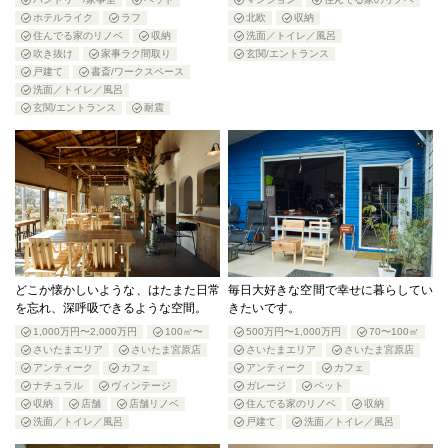
ホテルライク
ラフ
北欧
収納
住んでる家のリノベ
収納
洗面／トイレ／風呂
吹き抜け
家事ラク間取り
玄関/エントランス
戸建て
書斎/ワークスペース
洗面／トイレ／風呂
玄関/エントランス
耐震
どこか懐かしいような、はたまた日常
毎日大好きな空間で幸せに暮らしてい
を忘れ、深呼吸できるような空間。
きたいです。
1,000万円〜2,000万円
100㎡〜
500万円〜1,000万円
70〜100㎡
さいたまエリア
さいたま宮原店
さいたまエリア
さいたま宮原店
アンティーク
カフェ
アンティーク
カフェ
ナチュラル
ヴィンテージ
ガレージ
ペット
収納
店舗
店舗リノベ
住んでる家のリノベ
収納
洗面／トイレ／風呂
戸建て
洗面／トイレ／風呂