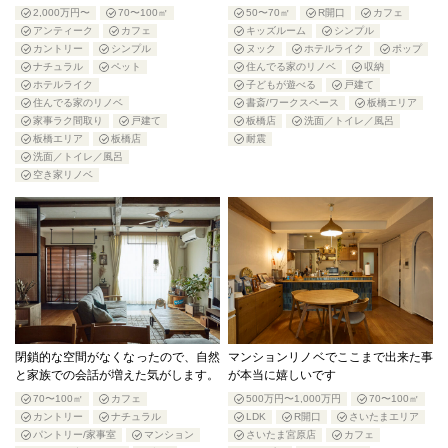
2,000万円〜
70〜100㎡
50〜70㎡
R開口
カフェ
アンティーク
カフェ
キッズルーム
シンプル
カントリー
シンプル
ヌック
ホテルライク
ポップ
ナチュラル
ペット
住んでる家のリノベ
収納
ホテルライク
子どもが遊べる
戸建て
住んでる家のリノベ
書斎/ワークスペース
板橋エリア
家事ラク間取り
戸建て
板橋店
洗面／トイレ／風呂
板橋エリア
板橋店
耐震
洗面／トイレ／風呂
空き家リノベ
閉鎖的な空間がなくなったので、自然
マンションリノベでここまで出来た事
と家族での会話が増えた気がします。
が本当に嬉しいです
70〜100㎡
カフェ
500万円〜1,000万円
70〜100㎡
カントリー
ナチュラル
LDK
R開口
さいたまエリア
パントリー/家事室
マンション
さいたま宮原店
カフェ