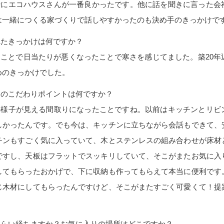
時にエコハウスさんが一番良かったです。他に話を聞きに言った会
は一緒につくる家づくりで話しやすかったのも決め手のきっかけで
れたきっかけは何ですか？
たことで日当たりが悪くなったことで寒さを感じてました。築20年
めのきっかけでした。
番のこだわりポイントは何ですか？
の様子が見える間取りになったことですね。以前はキッチンとリビ
しかったんです。でも今は、キッチンに立ちながら会話もできて、
チンもすごく気に入っていて、木とステンレスの組み合わせが床材
ですし、天板はフラットでスッキリしていて、そこがまたお気に入
してもらったおかげで、下に収納も作ってもらえて本当に便利です
じ木材にしてもらったんですけど、そこがまたすごく可愛くて！提
くらい経ちますか？お気に入りの場所はどこですか？