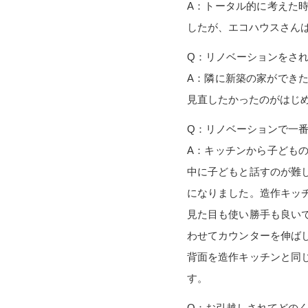
A：トータル的に考えた
したが、エコハウスさん
Q：リノベーションをさ
A：隣に新築の家ができ
見直したかったのがはじ
Q：リノベーションで一
A：キッチンから子ども
中に子どもと話すのが難
になりました。造作キッ
見た目も使い勝手も良い
わせてカウンターを伸ば
背面を造作キッチンと同
す。
Q：お引越しされてどの