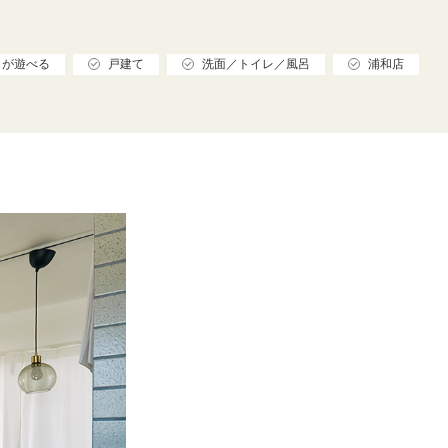
もが遊べる
戸建て
洗面／トイレ／風呂
浦和店