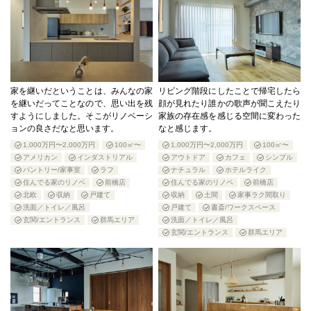
家を継いだということは、みんなの家
リビング階段にしたことで帰宅したら
を継いだってことなので、思い出を残
顔が見れたり誰かの歌声が聞こえたり
すようにしました。そこがリノベーシ
家族の存在感を感じる空間に変わった
ョンの良さだなと思います。
なと感じます。
1,000万円〜2,000万円
100㎡〜
1,000万円〜2,000万円
100㎡〜
アメリカン
インダストリアル
アウトドア
カフェ
シンプル
パントリー/家事室
ラフ
ナチュラル
ホテルライク
住んでる家のリノベ
前橋店
住んでる家のリノベ
前橋店
北欧
収納
戸建て
収納
土間
家事ラク間取り
洗面／トイレ／風呂
戸建て
書斎/ワークスペース
玄関/エントランス
群馬エリア
洗面／トイレ／風呂
玄関/エントランス
群馬エリア