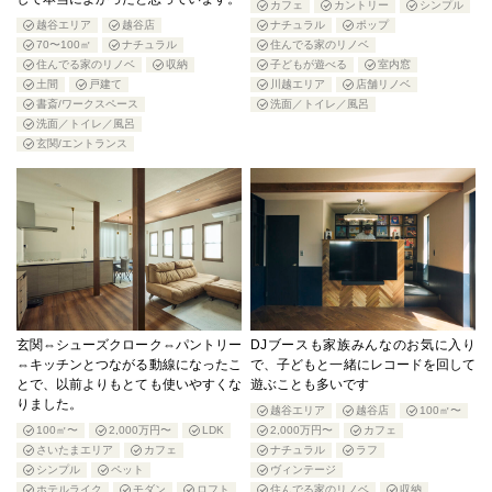
カフェ
カントリー
シンプル
越谷エリア
越谷店
ナチュラル
ポップ
70〜100㎡
ナチュラル
住んでる家のリノベ
住んでる家のリノベ
収納
子どもが遊べる
室内窓
土間
戸建て
川越エリア
店舗リノベ
書斎/ワークスペース
洗面／トイレ／風呂
洗面／トイレ／風呂
玄関/エントランス
玄関⇔シューズクローク⇔パントリー
DJブースも家族みんなのお気に入り
⇔キッチンとつながる動線になったこ
で、子どもと一緒にレコードを回して
とで、以前よりもとても使いやすくな
遊ぶことも多いです
りました。
越谷エリア
越谷店
100㎡〜
100㎡〜
2,000万円〜
LDK
2,000万円〜
カフェ
さいたまエリア
カフェ
ナチュラル
ラフ
シンプル
ペット
ヴィンテージ
ホテルライク
モダン
ロフト
住んでる家のリノベ
収納