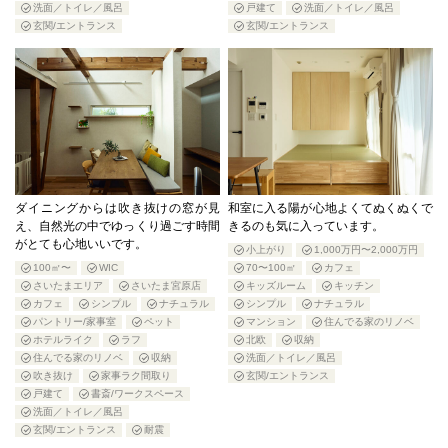
洗面／トイレ／風呂
戸建て
洗面／トイレ／風呂
玄関/エントランス
玄関/エントランス
ダイニングからは吹き抜けの窓が見
和室に入る陽が心地よくてぬくぬくで
え、自然光の中でゆっくり過ごす時間
きるのも気に入っています。
がとても心地いいです。
小上がり
1,000万円〜2,000万円
100㎡〜
WIC
70〜100㎡
カフェ
さいたまエリア
さいたま宮原店
キッズルーム
キッチン
カフェ
シンプル
ナチュラル
シンプル
ナチュラル
パントリー/家事室
ペット
マンション
住んでる家のリノベ
ホテルライク
ラフ
北欧
収納
住んでる家のリノベ
収納
洗面／トイレ／風呂
吹き抜け
家事ラク間取り
玄関/エントランス
戸建て
書斎/ワークスペース
洗面／トイレ／風呂
玄関/エントランス
耐震