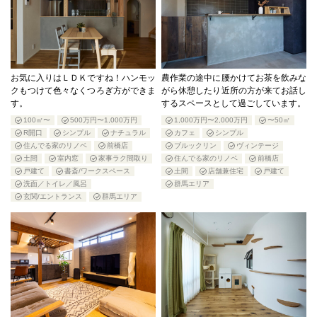
お気に入りはＬＤＫですね！ハンモッ
農作業の途中に腰かけてお茶を飲みな
クもつけて色々なくつろぎ方ができま
がら休憩したり近所の方が来てお話し
す。
するスペースとして過ごしています。
100㎡〜
500万円〜1,000万円
1,000万円〜2,000万円
〜50㎡
R開口
シンプル
ナチュラル
カフェ
シンプル
住んでる家のリノベ
前橋店
ブルックリン
ヴィンテージ
土間
室内窓
家事ラク間取り
住んでる家のリノベ
前橋店
戸建て
書斎/ワークスペース
土間
店舗兼住宅
戸建て
洗面／トイレ／風呂
群馬エリア
玄関/エントランス
群馬エリア