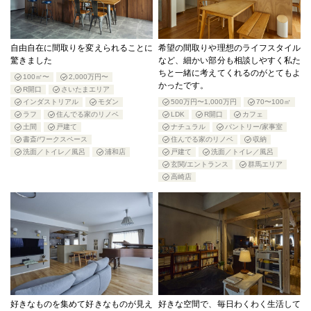
自由自在に間取りを変えられることに
希望の間取りや理想のライフスタイル
驚きました
など、細かい部分も相談しやすく私た
ちと一緒に考えてくれるのがとてもよ
100㎡〜
2,000万円〜
かったです。
R開口
さいたまエリア
インダストリアル
モダン
500万円〜1,000万円
70〜100㎡
ラフ
住んでる家のリノベ
LDK
R開口
カフェ
土間
戸建て
ナチュラル
パントリー/家事室
書斎/ワークスペース
住んでる家のリノベ
収納
洗面／トイレ／風呂
浦和店
戸建て
洗面／トイレ／風呂
玄関/エントランス
群馬エリア
高崎店
好きなものを集めて好きなものが見え
好きな空間で、毎日わくわく生活して