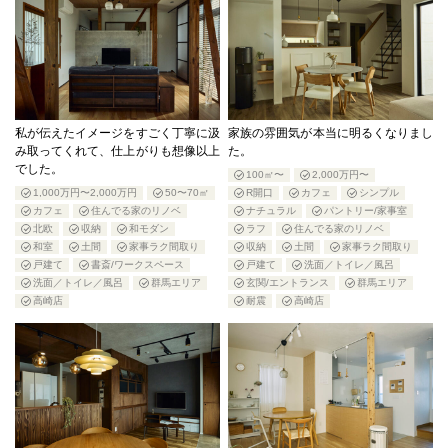
私が伝えたイメージをすごく丁寧に汲
家族の雰囲気が本当に明るくなりまし
み取ってくれて、仕上がりも想像以上
た。
でした。
100㎡〜
2,000万円〜
1,000万円〜2,000万円
50〜70㎡
R開口
カフェ
シンプル
カフェ
住んでる家のリノベ
ナチュラル
パントリー/家事室
北欧
収納
和モダン
ラフ
住んでる家のリノベ
和室
土間
家事ラク間取り
収納
土間
家事ラク間取り
戸建て
書斎/ワークスペース
戸建て
洗面／トイレ／風呂
洗面／トイレ／風呂
群馬エリア
玄関/エントランス
群馬エリア
高崎店
耐震
高崎店