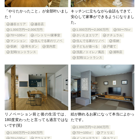
「やりたかったこと」が全部叶いまし
キッチンに立ちながら会話もできて、
た！
安心して家事ができるようになりまし
た。
越谷エリア
越谷店
1,000万円〜2,000万円
1,000万円〜2,000万円
50〜70㎡
70〜100㎡
パントリー/家事室
さいたまエリア
ナチュラル
マンション
住んでる家のリノベ
住んでる家のリノベ
収納
収納
和モダン
室内窓
子どもが遊べる
戸建て
玄関/エントランス
洗面／トイレ／風呂
浦和店
玄関/エントランス
リノベーション前と後の生活では、
絵が飾れるお家になって本当によかっ
180度変わったと言っても過言ではな
たです。
いです(笑)
1,000万円〜2,000万円
1,000万円〜2,000万円
70〜100㎡
アトリエ
70〜100㎡
アウトドア
インナーテラス
カフェ