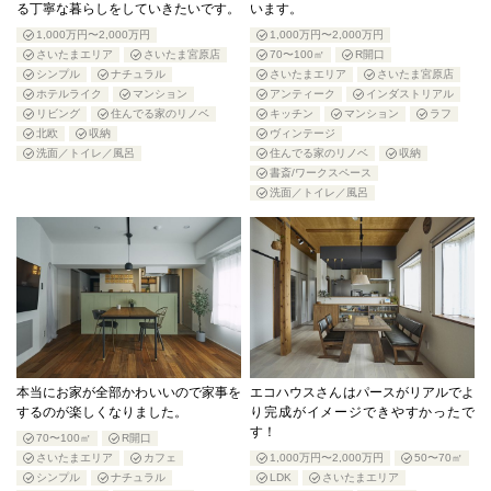
る丁寧な暮らしをしていきたいです。
います。
1,000万円〜2,000万円
1,000万円〜2,000万円
さいたまエリア
さいたま宮原店
70〜100㎡
R開口
シンプル
ナチュラル
さいたまエリア
さいたま宮原店
ホテルライク
マンション
アンティーク
インダストリアル
リビング
住んでる家のリノベ
キッチン
マンション
ラフ
北欧
収納
ヴィンテージ
洗面／トイレ／風呂
住んでる家のリノベ
収納
書斎/ワークスペース
洗面／トイレ／風呂
本当にお家が全部かわいいので家事を
エコハウスさんはパースがリアルでよ
するのが楽しくなりました。
り完成がイメージできやすかったで
す！
70〜100㎡
R開口
さいたまエリア
カフェ
1,000万円〜2,000万円
50〜70㎡
シンプル
ナチュラル
LDK
さいたまエリア