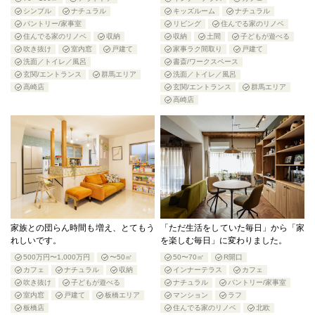
シンプル
ナチュラル
キッズルーム
ナチュラル
パントリー/家事室
リビング
住んでる家のリノベ
住んでる家のリノベ
収納
収納
土間
子どもが遊べる
吹き抜け
室内窓
戸建て
家事ラク間取り
戸建て
洗面／トイレ／風呂
書斎/ワークスペース
玄関/エントランス
群馬エリア
洗面／トイレ／風呂
高崎店
玄関/エントランス
群馬エリア
高崎店
家族との団らん時間も増え、とてもう
「ただ生活をしていた毎日」から「家
れしいです。
を楽しむ毎日」に変わりました。
500万円〜1,000万円
〜50㎡
50〜70㎡
R開口
カフェ
ナチュラル
収納
インナーテラス
カフェ
吹き抜け
子どもが遊べる
ナチュラル
パントリー/家事室
室内窓
戸建て
板橋エリア
マンション
ラフ
板橋店
住んでる家のリノベ
北欧