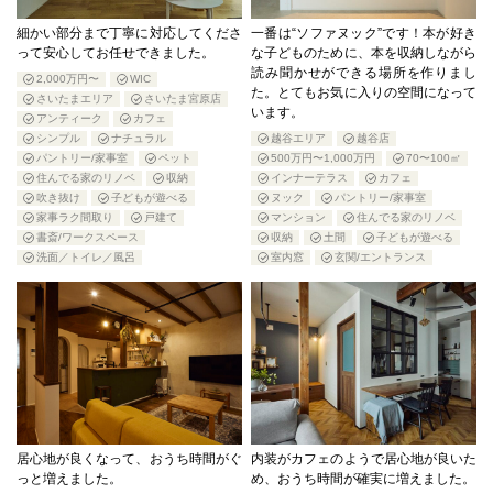
細かい部分まで丁寧に対応してくださ
一番は“ソファヌック”です！本が好き
って安心してお任せできました。
な子どものために、本を収納しながら
読み聞かせができる場所を作りまし
2,000万円〜
WIC
た。とてもお気に入りの空間になって
さいたまエリア
さいたま宮原店
います。
アンティーク
カフェ
シンプル
ナチュラル
越谷エリア
越谷店
パントリー/家事室
ペット
500万円〜1,000万円
70〜100㎡
住んでる家のリノベ
収納
インナーテラス
カフェ
吹き抜け
子どもが遊べる
ヌック
パントリー/家事室
家事ラク間取り
戸建て
マンション
住んでる家のリノベ
書斎/ワークスペース
収納
土間
子どもが遊べる
洗面／トイレ／風呂
室内窓
玄関/エントランス
居心地が良くなって、おうち時間がぐ
内装がカフェのようで居心地が良いた
っと増えました。
め、おうち時間が確実に増えました。