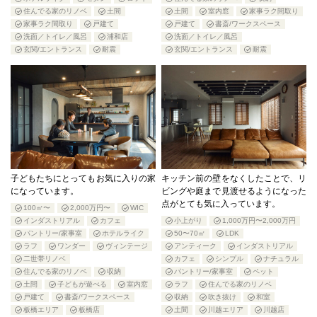
住んでる家のリノベ
土間
土間
室内窓
家事ラク間取り
家事ラク間取り
戸建て
戸建て
書斎/ワークスペース
洗面／トイレ／風呂
浦和店
洗面／トイレ／風呂
玄関/エントランス
耐震
玄関/エントランス
耐震
子どもたちにとってもお気に入りの家
キッチン前の壁をなくしたことで、リ
になっています。
ビングや庭まで見渡せるようになった
点がとても気に入っています。
100㎡〜
2,000万円〜
WIC
インダストリアル
カフェ
小上がり
1,000万円〜2,000万円
パントリー/家事室
ホテルライク
50〜70㎡
LDK
ラフ
ワンダー
ヴィンテージ
アンティーク
インダストリアル
二世帯リノベ
カフェ
シンプル
ナチュラル
住んでる家のリノベ
収納
パントリー/家事室
ペット
土間
子どもが遊べる
室内窓
ラフ
住んでる家のリノベ
戸建て
書斎/ワークスペース
収納
吹き抜け
和室
板橋エリア
板橋店
土間
川越エリア
川越店