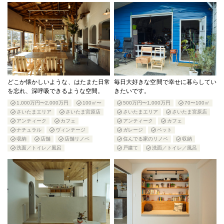
どこか懐かしいような、はたまた日常
毎日大好きな空間で幸せに暮らしてい
を忘れ、深呼吸できるような空間。
きたいです。
1,000万円〜2,000万円
100㎡〜
500万円〜1,000万円
70〜100㎡
さいたまエリア
さいたま宮原店
さいたまエリア
さいたま宮原店
アンティーク
カフェ
アンティーク
カフェ
ナチュラル
ヴィンテージ
ガレージ
ペット
収納
店舗
店舗リノベ
住んでる家のリノベ
収納
洗面／トイレ／風呂
戸建て
洗面／トイレ／風呂