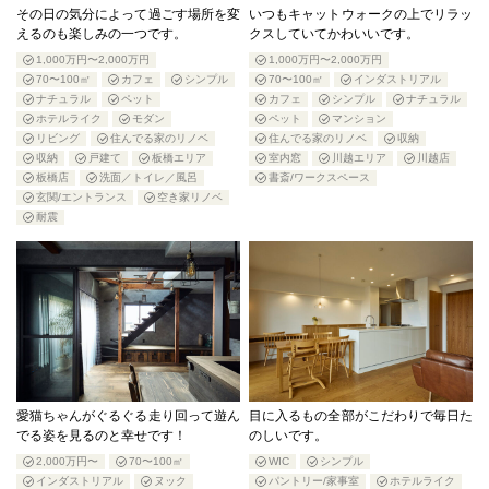
その日の気分によって過ごす場所を変
いつもキャットウォークの上でリラッ
えるのも楽しみの一つです。
クスしていてかわいいです。
1,000万円〜2,000万円
1,000万円〜2,000万円
70〜100㎡
カフェ
シンプル
70〜100㎡
インダストリアル
ナチュラル
ペット
カフェ
シンプル
ナチュラル
ホテルライク
モダン
ペット
マンション
リビング
住んでる家のリノベ
住んでる家のリノベ
収納
収納
戸建て
板橋エリア
室内窓
川越エリア
川越店
板橋店
洗面／トイレ／風呂
書斎/ワークスペース
玄関/エントランス
空き家リノベ
耐震
愛猫ちゃんがぐるぐる走り回って遊ん
目に入るもの全部がこだわりで毎日た
でる姿を見るのと幸せです！
のしいです。
2,000万円〜
70〜100㎡
WIC
シンプル
インダストリアル
ヌック
パントリー/家事室
ホテルライク