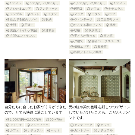
100㎡〜
500万円〜1,000万円
1,000万円〜2,000万円
100㎡〜
さいたまエリア
アンティーク
R開口
カフェ
ナチュラル
シンプル
ペット
モダン
ヌック
モダン
ラフ
住んでる家のリノベ
収納
ヴィンテージ
二世帯リノベ
土間
戸建て
住んでる家のリノベ
北欧
洗面／トイレ／風呂
浦和店
収納
吹き抜け
玄関/エントランス
子どもが遊べる
室内窓
戸建て
書斎/ワークスペース
板橋エリア
板橋店
洗面／トイレ／風呂
自分たちに合ったお家づくりができた
元の柱や梁の色味を残しつつデザイン
ので、とても快適に過ごしています
していただけたことも、こだわりポイ
ントです。
1,000万円〜2,000万円
50〜70㎡
アトリエ
アンティーク
アンティーク
カフェ
カフェ
ナチュラル
ペット
カントリー
ナチュラル