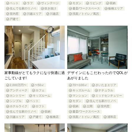
ペット
ラフ
ヴィンテージ
モダン
リビング
収納
住んでる家のリノベ
吹き抜け
書斎/ワークスペース
板橋エリア
室内窓
川越エリア
川越店
洗面／トイレ／風呂
戸建て
家事動線がとてもラクになり快適に過
デザインにもこだわったのでQOLが
ごしています!
あがりました
2,000万円〜
〜50㎡
70〜100㎡
さいたまエリア
アンティーク
カフェ
キッズルーム
ナチュラル
カントリー
キッズルーム
マンション
ミッドセンチュリー
シンプル
ペット
モダン
住んでる家のリノベ
ホテルライク
ロフト
収納
土間
室内窓
住んでる家のリノベ
収納
書斎/ワークスペース
川越エリア
戸建て
板橋店
洗面／トイレ／風呂
浦和店