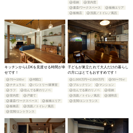
収納
室内窓
書斎/ワークスペース
板橋エリア
板橋店
洗面／トイレ／風呂
キッチンからLDKを見渡せる時間が幸
子どもが巣立たれて大人だけの暮らし
せです！
の方にはとてもおすすめです！
70〜100㎡
R開口
1,000万円〜2,000万円
50〜70㎡
ナチュラル
パントリー/家事室
ブルックリン
マンション
ラフ
住んでる家のリノベ
住んでる家のリノベ
収納
室内窓
戸建て
洗面／トイレ／風呂
浦和店
書斎/ワークスペース
板橋エリア
玄関/エントランス
板橋店
洗面／トイレ／風呂
玄関/エントランス