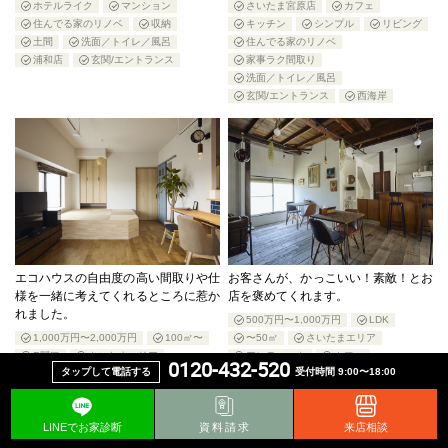
ホテルライク
マンション
さいたま宮原店
カフェ
住んでる家のリノベ
収納
キッチン
シンプル
リビング
土間
洗面／トイレ／風呂
住んでる家のリノベ
浦和店
玄関/エントランス
家事ラク間取り
洗面／トイレ／風呂
玄関/エントランス
西海岸
エコハウスの自由度の高い間取りや仕
お客さんが、かっこいい！素敵！とお
様を一緒に考えてくれるところに惹か
店を褒めてくれます。
れました。
500万円〜1,000万円
LDK
1,000万円〜2,000万円
100㎡〜
〜50㎡
さいたまエリア
R開口
さいたまエリア
アンティーク
カフェ
0120-432-520
タップして電話する
受付時間 9:00〜18:00
カウンター
カフェ
キッチン
シンプル
ナチュラル
シンプル
ナチュラル
パントリー/家事室
ラフ
パントリー/家事室
ペット
ヴィンテージ
LINEでお家診断
資料請求
来店相談
マンション
リビング
住んでる家のリノベ
収納
住んでる家のリノベ
収納
土間
店舗リノベ
店舗兼住宅