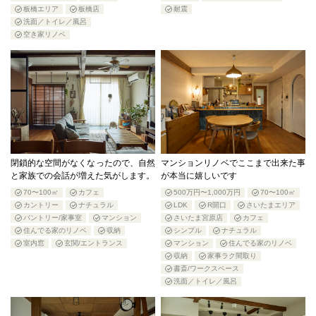
板橋エリア
板橋店
耐震
洗面／トイレ／風呂
空き家リノベ
閉鎖的な空間がなくなったので、自然
マンションリノベでここまで出来た事
と家族での会話が増えた気がします。
が本当に嬉しいです
70〜100㎡
カフェ
500万円〜1,000万円
70〜100㎡
カントリー
ナチュラル
LDK
R開口
さいたまエリア
パントリー/家事室
マンション
さいたま宮原店
カフェ
住んでる家のリノベ
収納
シンプル
ナチュラル
室内窓
玄関/エントランス
マンション
住んでる家のリノベ
収納
家事ラク間取り
書斎/ワークスペース
洗面／トイレ／風呂