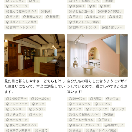
マンション
ラフ
住んでる家のリノベ
収納
ヴィンテージ
吹き抜け
和
和室
住んでる家のリノベ
収納
子どもが遊べる
家事ラク間取り
室内窓
板橋エリア
板橋店
戸建て
板橋エリア
板橋店
洗面／トイレ／風呂
洗面／トイレ／風呂
玄関/エントランス
玄関/エントランス
空き家リノベ
見た目と暮らしやすさ、どちらも叶っ
自分たちの暮らしに合うようにデザイ
た住まいになって、本当に満足してい
ンしているので、過ごしやすさが全然
ます。
違います!
2,000万円〜
70〜100㎡
50〜70㎡
R開口
カフェ
アンティーク
カフェ
キッズルーム
シンプル
カントリー
シンプル
ヌック
ホテルライク
ポップ
ナチュラル
ペット
住んでる家のリノベ
収納
ホテルライク
子どもが遊べる
戸建て
住んでる家のリノベ
書斎/ワークスペース
板橋エリア
家事ラク間取り
戸建て
板橋店
洗面／トイレ／風呂