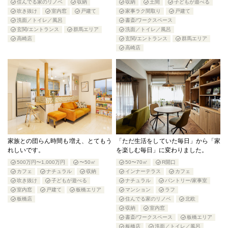
住んでる家のリノベ
収納
収納
土間
子どもが遊べる
吹き抜け
室内窓
戸建て
家事ラク間取り
戸建て
洗面／トイレ／風呂
書斎/ワークスペース
玄関/エントランス
群馬エリア
洗面／トイレ／風呂
高崎店
玄関/エントランス
群馬エリア
高崎店
家族との団らん時間も増え、とてもう
「ただ生活をしていた毎日」から「家
れしいです。
を楽しむ毎日」に変わりました。
500万円〜1,000万円
〜50㎡
50〜70㎡
R開口
カフェ
ナチュラル
収納
インナーテラス
カフェ
吹き抜け
子どもが遊べる
ナチュラル
パントリー/家事室
室内窓
戸建て
板橋エリア
マンション
ラフ
板橋店
住んでる家のリノベ
北欧
収納
室内窓
書斎/ワークスペース
板橋エリア
板橋店
洗面／トイレ／風呂