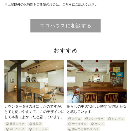
※上記以外のお時間をご希望の場合は、こちらにご記入ください
おすすめ
カウンターをRの形にしたのですが、
暮らしの中の“楽しい時間”が増えたな
とても使いやすくて、このデザインに
と感じています。
して本当によかったと思っています。
カフェ
カントリー
シンプル
越谷エリア
越谷店
ナチュラル
ポップ
70〜100㎡
ナチュラル
住んでる家のリノベ