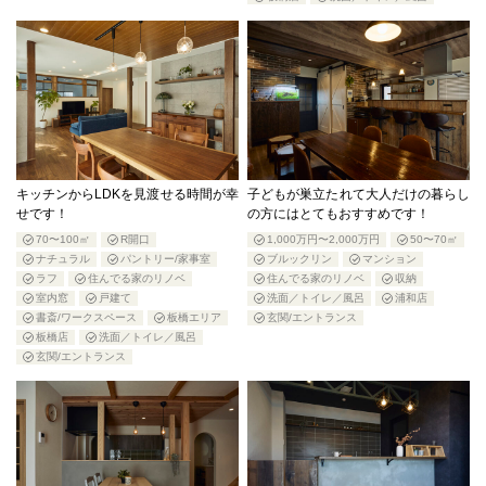
キッチンからLDKを見渡せる時間が幸
子どもが巣立たれて大人だけの暮らし
せです！
の方にはとてもおすすめです！
70〜100㎡
R開口
1,000万円〜2,000万円
50〜70㎡
ナチュラル
パントリー/家事室
ブルックリン
マンション
ラフ
住んでる家のリノベ
住んでる家のリノベ
収納
室内窓
戸建て
洗面／トイレ／風呂
浦和店
書斎/ワークスペース
板橋エリア
玄関/エントランス
板橋店
洗面／トイレ／風呂
玄関/エントランス