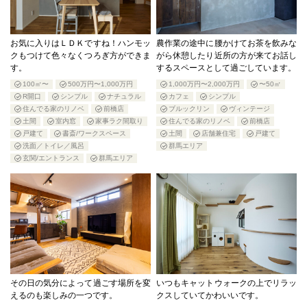
お気に入りはＬＤＫですね！ハンモッ
農作業の途中に腰かけてお茶を飲みな
クもつけて色々なくつろぎ方ができま
がら休憩したり近所の方が来てお話し
す。
するスペースとして過ごしています。
100㎡〜
500万円〜1,000万円
1,000万円〜2,000万円
〜50㎡
R開口
シンプル
ナチュラル
カフェ
シンプル
住んでる家のリノベ
前橋店
ブルックリン
ヴィンテージ
土間
室内窓
家事ラク間取り
住んでる家のリノベ
前橋店
戸建て
書斎/ワークスペース
土間
店舗兼住宅
戸建て
洗面／トイレ／風呂
群馬エリア
玄関/エントランス
群馬エリア
その日の気分によって過ごす場所を変
いつもキャットウォークの上でリラッ
えるのも楽しみの一つです。
クスしていてかわいいです。