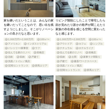
家を継いだということは、みんなの家
リビング階段にしたことで帰宅したら
を継いだってことなので、思い出を残
顔が見れたり誰かの歌声が聞こえたり
すようにしました。そこがリノベーシ
家族の存在感を感じる空間に変わった
ョンの良さだなと思います。
なと感じます。
1,000万円〜2,000万円
100㎡〜
1,000万円〜2,000万円
100㎡〜
アメリカン
インダストリアル
アウトドア
カフェ
シンプル
パントリー/家事室
ラフ
ナチュラル
ホテルライク
住んでる家のリノベ
前橋店
住んでる家のリノベ
前橋店
北欧
収納
戸建て
収納
土間
家事ラク間取り
洗面／トイレ／風呂
戸建て
書斎/ワークスペース
玄関/エントランス
群馬エリア
洗面／トイレ／風呂
玄関/エントランス
群馬エリア