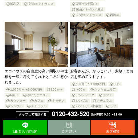
浦和店
玄関/エントランス
家事ラク間取り
洗面／トイレ／風呂
玄関/エントランス
西海岸
エコハウスの自由度の高い間取りや仕
お客さんが、かっこいい！素敵！とお
様を一緒に考えてくれるところに惹か
店を褒めてくれます。
れました。
500万円〜1,000万円
LDK
1,000万円〜2,000万円
100㎡〜
〜50㎡
さいたまエリア
R開口
さいたまエリア
アンティーク
カフェ
カウンター
カフェ
キッチン
シンプル
ナチュラル
シンプル
ナチュラル
パントリー/家事室
ラフ
0120-432-520
パントリー/家事室
ペット
ヴィンテージ
タップして電話する
受付時間 9:00〜18:00
マンション
リビング
住んでる家のリノベ
収納
住んでる家のリノベ
収納
土間
店舗リノベ
店舗兼住宅
土間
家事ラク間取り
戸建て
浦和店
LINEでお家診断
資料請求
来店相談
書斎/ワークスペース
玄関/エントランス