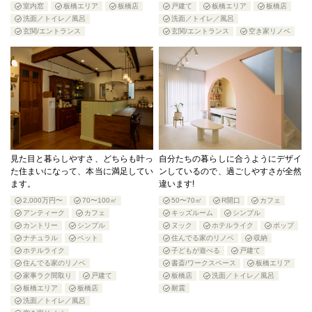
室内窓
板橋エリア
板橋店
戸建て
板橋エリア
板橋店
洗面／トイレ／風呂
洗面／トイレ／風呂
玄関/エントランス
玄関/エントランス
空き家リノベ
見た目と暮らしやすさ、どちらも叶っ
自分たちの暮らしに合うようにデザイ
た住まいになって、本当に満足してい
ンしているので、過ごしやすさが全然
ます。
違います!
2,000万円〜
70〜100㎡
50〜70㎡
R開口
カフェ
アンティーク
カフェ
キッズルーム
シンプル
カントリー
シンプル
ヌック
ホテルライク
ポップ
ナチュラル
ペット
住んでる家のリノベ
収納
ホテルライク
子どもが遊べる
戸建て
住んでる家のリノベ
書斎/ワークスペース
板橋エリア
家事ラク間取り
戸建て
板橋店
洗面／トイレ／風呂
板橋エリア
板橋店
耐震
洗面／トイレ／風呂