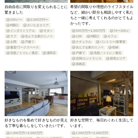
自由自在に間取りを変えられることに
希望の間取りや理想のライフスタイル
驚きました
など、細かい部分も相談しやすく私た
ちと一緒に考えてくれるのがとてもよ
100㎡〜
2,000万円〜
かったです。
R開口
さいたまエリア
インダストリアル
モダン
500万円〜1,000万円
70〜100㎡
ラフ
住んでる家のリノベ
LDK
R開口
カフェ
土間
戸建て
ナチュラル
パントリー/家事室
書斎/ワークスペース
住んでる家のリノベ
収納
洗面／トイレ／風呂
浦和店
戸建て
洗面／トイレ／風呂
玄関/エントランス
群馬エリア
高崎店
好きなものを集めて好きなものが見え
好きな空間で、毎日わくわく生活して
る丁寧な暮らしをしていきたいです。
います。
1,000万円〜2,000万円
1,000万円〜2,000万円