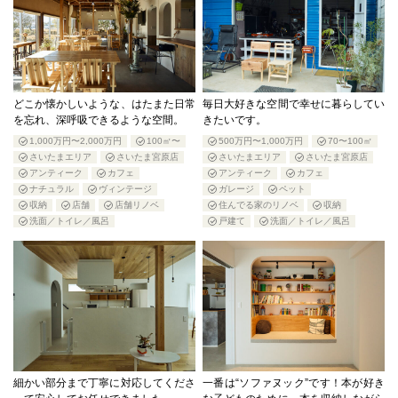
どこか懐かしいような、はたまた日常
毎日大好きな空間で幸せに暮らしてい
を忘れ、深呼吸できるような空間。
きたいです。
1,000万円〜2,000万円
100㎡〜
500万円〜1,000万円
70〜100㎡
さいたまエリア
さいたま宮原店
さいたまエリア
さいたま宮原店
アンティーク
カフェ
アンティーク
カフェ
ナチュラル
ヴィンテージ
ガレージ
ペット
収納
店舗
店舗リノベ
住んでる家のリノベ
収納
洗面／トイレ／風呂
戸建て
洗面／トイレ／風呂
細かい部分まで丁寧に対応してくださ
一番は“ソファヌック”です！本が好き