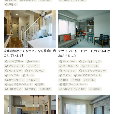
戸建て
家事動線がとてもラクになり快適に過
デザインにもこだわったのでQOLが
ごしています!
あがりました
2,000万円〜
〜50㎡
70〜100㎡
さいたまエリア
アンティーク
カフェ
キッズルーム
ナチュラル
カントリー
キッズルーム
マンション
ミッドセンチュリー
シンプル
ペット
モダン
住んでる家のリノベ
ホテルライク
ロフト
収納
土間
室内窓
住んでる家のリノベ
収納
書斎/ワークスペース
川越エリア
戸建て
板橋店
洗面／トイレ／風呂
浦和店