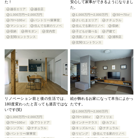
た！
安心して家事ができるようになりまし
た。
越谷エリア
越谷店
1,000万円〜2,000万円
1,000万円〜2,000万円
50〜70㎡
70〜100㎡
パントリー/家事室
さいたまエリア
ナチュラル
マンション
住んでる家のリノベ
住んでる家のリノベ
収納
収納
和モダン
室内窓
子どもが遊べる
戸建て
玄関/エントランス
洗面／トイレ／風呂
浦和店
玄関/エントランス
リノベーション前と後の生活では、
絵が飾れるお家になって本当によかっ
180度変わったと言っても過言ではな
たです。
いです(笑)
1,000万円〜2,000万円
1,000万円〜2,000万円
70〜100㎡
アトリエ
70〜100㎡
アウトドア
インナーテラス
カフェ
シンプル
ナチュラル
キッズルーム
ナチュラル
パントリー/家事室
リビング
住んでる家のリノベ