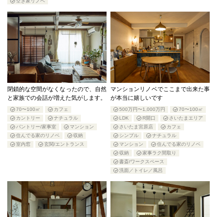
空き家リノベ
閉鎖的な空間がなくなったので、自然
マンションリノベでここまで出来た事
と家族での会話が増えた気がします。
が本当に嬉しいです
70〜100㎡
カフェ
500万円〜1,000万円
70〜100㎡
カントリー
ナチュラル
LDK
R開口
さいたまエリア
パントリー/家事室
マンション
さいたま宮原店
カフェ
住んでる家のリノベ
収納
シンプル
ナチュラル
室内窓
玄関/エントランス
マンション
住んでる家のリノベ
収納
家事ラク間取り
書斎/ワークスペース
洗面／トイレ／風呂