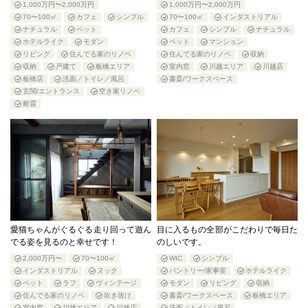
1,000万円〜2,000万円
1,000万円〜2,000万円
70〜100㎡
カフェ
シンプル
70〜100㎡
インダストリアル
ナチュラル
ペット
カフェ
シンプル
ナチュラル
ホテルライク
モダン
ペット
マンション
リビング
住んでる家のリノベ
住んでる家のリノベ
収納
収納
戸建て
板橋エリア
室内窓
川越エリア
川越店
板橋店
洗面／トイレ／風呂
書斎/ワークスペース
玄関/エントランス
空き家リノベ
耐震
愛猫ちゃんがぐるぐる走り回って遊ん
目に入るもの全部がこだわりで毎日た
でる姿を見るのと幸せです！
のしいです。
2,000万円〜
70〜100㎡
WIC
シンプル
インダストリアル
ヌック
パントリー/家事室
ホテルライク
ペット
ラフ
ヴィンテージ
モダン
リビング
収納
住んでる家のリノベ
吹き抜け
書斎/ワークスペース
板橋エリア
室内窓
川越エリア
川越店
洗面／トイレ／風呂