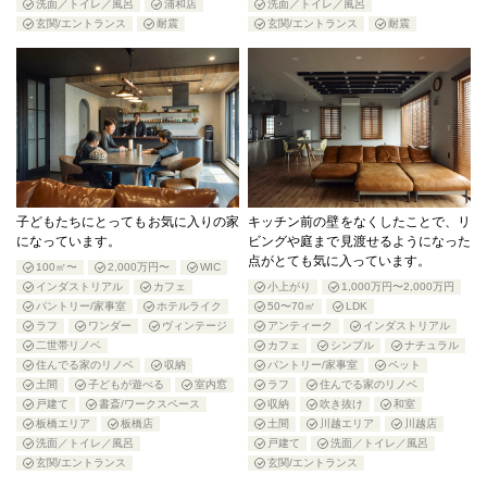
洗面／トイレ／風呂
浦和店
洗面／トイレ／風呂
玄関/エントランス
耐震
玄関/エントランス
耐震
子どもたちにとってもお気に入りの家
キッチン前の壁をなくしたことで、リ
になっています。
ビングや庭まで見渡せるようになった
点がとても気に入っています。
100㎡〜
2,000万円〜
WIC
インダストリアル
カフェ
小上がり
1,000万円〜2,000万円
パントリー/家事室
ホテルライク
50〜70㎡
LDK
ラフ
ワンダー
ヴィンテージ
アンティーク
インダストリアル
二世帯リノベ
カフェ
シンプル
ナチュラル
住んでる家のリノベ
収納
パントリー/家事室
ペット
土間
子どもが遊べる
室内窓
ラフ
住んでる家のリノベ
戸建て
書斎/ワークスペース
収納
吹き抜け
和室
板橋エリア
板橋店
土間
川越エリア
川越店
洗面／トイレ／風呂
戸建て
洗面／トイレ／風呂
玄関/エントランス
玄関/エントランス