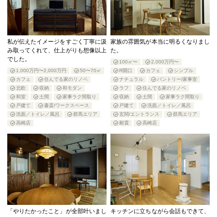
私が伝えたイメージをすごく丁寧に汲
家族の雰囲気が本当に明るくなりまし
み取ってくれて、仕上がりも想像以上
た。
でした。
100㎡〜
2,000万円〜
1,000万円〜2,000万円
50〜70㎡
R開口
カフェ
シンプル
カフェ
住んでる家のリノベ
ナチュラル
パントリー/家事室
北欧
収納
和モダン
ラフ
住んでる家のリノベ
和室
土間
家事ラク間取り
収納
土間
家事ラク間取り
戸建て
書斎/ワークスペース
戸建て
洗面／トイレ／風呂
洗面／トイレ／風呂
群馬エリア
玄関/エントランス
群馬エリア
高崎店
耐震
高崎店
「やりたかったこと」が全部叶いまし
キッチンに立ちながら会話もできて、