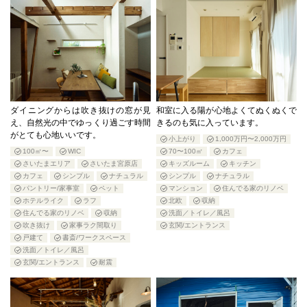
ダイニングからは吹き抜けの窓が見
和室に入る陽が心地よくてぬくぬくで
え、自然光の中でゆっくり過ごす時間
きるのも気に入っています。
がとても心地いいです。
小上がり
1,000万円〜2,000万円
100㎡〜
WIC
70〜100㎡
カフェ
さいたまエリア
さいたま宮原店
キッズルーム
キッチン
カフェ
シンプル
ナチュラル
シンプル
ナチュラル
パントリー/家事室
ペット
マンション
住んでる家のリノベ
ホテルライク
ラフ
北欧
収納
住んでる家のリノベ
収納
洗面／トイレ／風呂
吹き抜け
家事ラク間取り
玄関/エントランス
戸建て
書斎/ワークスペース
洗面／トイレ／風呂
玄関/エントランス
耐震