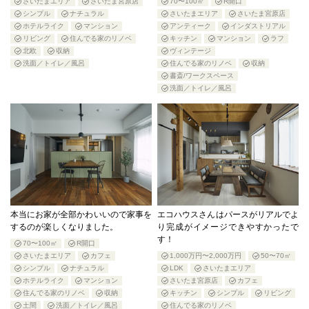
さいたまエリア
さいたま宮原店
70〜100㎡
R開口
シンプル
ナチュラル
さいたまエリア
さいたま宮原店
ホテルライク
マンション
アンティーク
インダストリアル
リビング
住んでる家のリノベ
キッチン
マンション
ラフ
北欧
収納
ヴィンテージ
洗面／トイレ／風呂
住んでる家のリノベ
収納
書斎/ワークスペース
洗面／トイレ／風呂
本当にお家が全部かわいいので家事を
エコハウスさんはパースがリアルでよ
するのが楽しくなりました。
り完成がイメージできやすかったで
す！
70〜100㎡
R開口
さいたまエリア
カフェ
1,000万円〜2,000万円
50〜70㎡
シンプル
ナチュラル
LDK
さいたまエリア
ホテルライク
マンション
さいたま宮原店
カフェ
住んでる家のリノベ
収納
キッチン
シンプル
リビング
土間
洗面／トイレ／風呂
住んでる家のリノベ