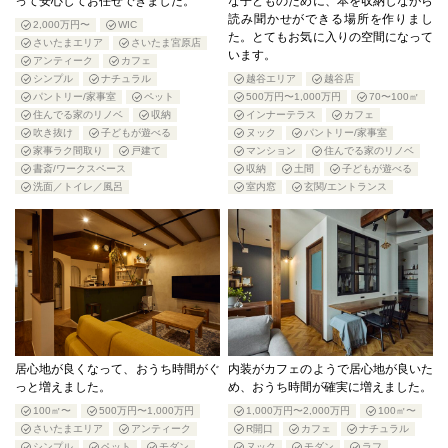
って安心してお任せできました。
な子どものために、本を収納しながら
読み聞かせができる場所を作りまし
2,000万円〜
WIC
た。とてもお気に入りの空間になって
さいたまエリア
さいたま宮原店
います。
アンティーク
カフェ
シンプル
ナチュラル
越谷エリア
越谷店
パントリー/家事室
ペット
500万円〜1,000万円
70〜100㎡
住んでる家のリノベ
収納
インナーテラス
カフェ
吹き抜け
子どもが遊べる
ヌック
パントリー/家事室
家事ラク間取り
戸建て
マンション
住んでる家のリノベ
書斎/ワークスペース
収納
土間
子どもが遊べる
洗面／トイレ／風呂
室内窓
玄関/エントランス
居心地が良くなって、おうち時間がぐ
内装がカフェのようで居心地が良いた
っと増えました。
め、おうち時間が確実に増えました。
100㎡〜
500万円〜1,000万円
1,000万円〜2,000万円
100㎡〜
さいたまエリア
アンティーク
R開口
カフェ
ナチュラル
シンプル
ペット
モダン
ヌック
モダン
ラフ