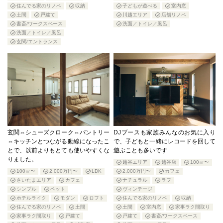
住んでる家のリノベ
収納
子どもが遊べる
室内窓
土間
戸建て
川越エリア
店舗リノベ
書斎/ワークスペース
洗面／トイレ／風呂
洗面／トイレ／風呂
玄関/エントランス
玄関⇔シューズクローク⇔パントリー
DJブースも家族みんなのお気に入り
⇔キッチンとつながる動線になったこ
で、子どもと一緒にレコードを回して
とで、以前よりもとても使いやすくな
遊ぶことも多いです
りました。
越谷エリア
越谷店
100㎡〜
100㎡〜
2,000万円〜
LDK
2,000万円〜
カフェ
さいたまエリア
カフェ
ナチュラル
ラフ
シンプル
ペット
ヴィンテージ
ホテルライク
モダン
ロフト
住んでる家のリノベ
収納
住んでる家のリノベ
土間
土間
室内窓
家事ラク間取り
家事ラク間取り
戸建て
戸建て
書斎/ワークスペース