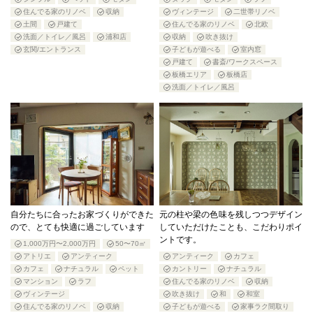
住んでる家のリノベ
収納
ヴィンテージ
二世帯リノベ
土間
戸建て
住んでる家のリノベ
北欧
洗面／トイレ／風呂
浦和店
収納
吹き抜け
玄関/エントランス
子どもが遊べる
室内窓
戸建て
書斎/ワークスペース
板橋エリア
板橋店
洗面／トイレ／風呂
自分たちに合ったお家づくりができた
元の柱や梁の色味を残しつつデザイン
ので、とても快適に過ごしています
していただけたことも、こだわりポイ
ントです。
1,000万円〜2,000万円
50〜70㎡
アトリエ
アンティーク
アンティーク
カフェ
カフェ
ナチュラル
ペット
カントリー
ナチュラル
マンション
ラフ
住んでる家のリノベ
収納
ヴィンテージ
吹き抜け
和
和室
住んでる家のリノベ
収納
子どもが遊べる
家事ラク間取り