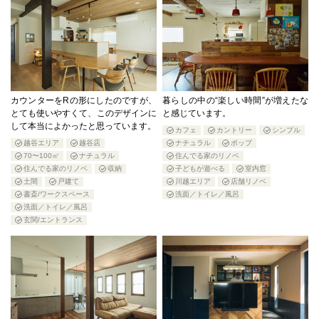
カウンターをRの形にしたのですが、
暮らしの中の“楽しい時間”が増えたな
とても使いやすくて、このデザインに
と感じています。
して本当によかったと思っています。
カフェ
カントリー
シンプル
越谷エリア
越谷店
ナチュラル
ポップ
70〜100㎡
ナチュラル
住んでる家のリノベ
住んでる家のリノベ
収納
子どもが遊べる
室内窓
土間
戸建て
川越エリア
店舗リノベ
書斎/ワークスペース
洗面／トイレ／風呂
洗面／トイレ／風呂
玄関/エントランス