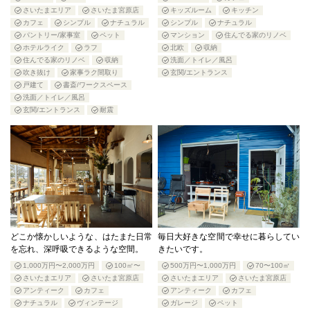
さいたまエリア
さいたま宮原店
キッズルーム
キッチン
カフェ
シンプル
ナチュラル
シンプル
ナチュラル
パントリー/家事室
ペット
マンション
住んでる家のリノベ
ホテルライク
ラフ
北欧
収納
住んでる家のリノベ
収納
洗面／トイレ／風呂
吹き抜け
家事ラク間取り
玄関/エントランス
戸建て
書斎/ワークスペース
洗面／トイレ／風呂
玄関/エントランス
耐震
どこか懐かしいような、はたまた日常
毎日大好きな空間で幸せに暮らしてい
を忘れ、深呼吸できるような空間。
きたいです。
1,000万円〜2,000万円
100㎡〜
500万円〜1,000万円
70〜100㎡
さいたまエリア
さいたま宮原店
さいたまエリア
さいたま宮原店
アンティーク
カフェ
アンティーク
カフェ
ナチュラル
ヴィンテージ
ガレージ
ペット