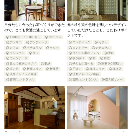
自分たちに合ったお家づくりができた
元の柱や梁の色味を残しつつデザイン
ので、とても快適に過ごしています
していただけたことも、こだわりポイ
ントです。
1,000万円〜2,000万円
50〜70㎡
アトリエ
アンティーク
アンティーク
カフェ
カフェ
ナチュラル
ペット
カントリー
ナチュラル
マンション
ラフ
住んでる家のリノベ
収納
ヴィンテージ
吹き抜け
和
和室
住んでる家のリノベ
収納
子どもが遊べる
家事ラク間取り
室内窓
板橋エリア
板橋店
戸建て
板橋エリア
板橋店
洗面／トイレ／風呂
洗面／トイレ／風呂
玄関/エントランス
玄関/エントランス
空き家リノベ