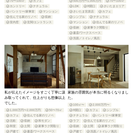
70〜100㎡
カフェ
500万円〜1,000万円
70〜100㎡
カントリー
ナチュラル
LDK
R開口
さいたまエリア
パントリー/家事室
マンション
さいたま宮原店
カフェ
住んでる家のリノベ
収納
シンプル
ナチュラル
室内窓
玄関/エントランス
マンション
住んでる家のリノベ
収納
家事ラク間取り
書斎/ワークスペース
洗面／トイレ／風呂
私が伝えたイメージをすごく丁寧に汲
家族の雰囲気が本当に明るくなりまし
み取ってくれて、仕上がりも想像以上
た。
でした。
100㎡〜
2,000万円〜
1,000万円〜2,000万円
50〜70㎡
R開口
カフェ
シンプル
カフェ
住んでる家のリノベ
ナチュラル
パントリー/家事室
北欧
収納
和モダン
ラフ
住んでる家のリノベ
和室
土間
家事ラク間取り
収納
土間
家事ラク間取り
戸建て
書斎/ワークスペース
戸建て
洗面／トイレ／風呂