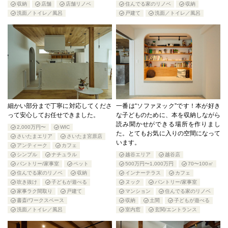
収納
店舗
店舗リノベ
住んでる家のリノベ
収納
洗面／トイレ／風呂
戸建て
洗面／トイレ／風呂
細かい部分まで丁寧に対応してくださ
一番は“ソファヌック”です！本が好き
って安心してお任せできました。
な子どものために、本を収納しながら
読み聞かせができる場所を作りまし
2,000万円〜
WIC
た。とてもお気に入りの空間になって
さいたまエリア
さいたま宮原店
います。
アンティーク
カフェ
シンプル
ナチュラル
越谷エリア
越谷店
パントリー/家事室
ペット
500万円〜1,000万円
70〜100㎡
住んでる家のリノベ
収納
インナーテラス
カフェ
吹き抜け
子どもが遊べる
ヌック
パントリー/家事室
家事ラク間取り
戸建て
マンション
住んでる家のリノベ
書斎/ワークスペース
収納
土間
子どもが遊べる
洗面／トイレ／風呂
室内窓
玄関/エントランス