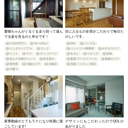
愛猫ちゃんがぐるぐる走り回って遊ん
目に入るもの全部がこだわりで毎日た
でる姿を見るのと幸せです！
のしいです。
2,000万円〜
70〜100㎡
WIC
シンプル
インダストリアル
ヌック
パントリー/家事室
ホテルライク
ペット
ラフ
ヴィンテージ
モダン
リビング
収納
住んでる家のリノベ
吹き抜け
書斎/ワークスペース
板橋エリア
室内窓
川越エリア
川越店
洗面／トイレ／風呂
戸建て
家事動線がとてもラクになり快適に過
デザインにもこだわったのでQOLが
ごしています!
あがりました