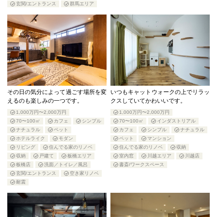
玄関/エントランス
群馬エリア
その日の気分によって過ごす場所を変
いつもキャットウォークの上でリラッ
えるのも楽しみの一つです。
クスしていてかわいいです。
1,000万円〜2,000万円
1,000万円〜2,000万円
70〜100㎡
カフェ
シンプル
70〜100㎡
インダストリアル
ナチュラル
ペット
カフェ
シンプル
ナチュラル
ホテルライク
モダン
ペット
マンション
リビング
住んでる家のリノベ
住んでる家のリノベ
収納
収納
戸建て
板橋エリア
室内窓
川越エリア
川越店
板橋店
洗面／トイレ／風呂
書斎/ワークスペース
玄関/エントランス
空き家リノベ
耐震