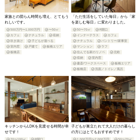
家族との団らん時間も増え、とてもう
「ただ生活をしていた毎日」から「家
れしいです。
を楽しむ毎日」に変わりました。
500万円〜1,000万円
〜50㎡
50〜70㎡
R開口
カフェ
ナチュラル
収納
インナーテラス
カフェ
吹き抜け
子どもが遊べる
ナチュラル
パントリー/家事室
室内窓
戸建て
板橋エリア
マンション
ラフ
板橋店
住んでる家のリノベ
北欧
収納
室内窓
書斎/ワークスペース
板橋エリア
板橋店
洗面／トイレ／風呂
キッチンからLDKを見渡せる時間が幸
子どもが巣立たれて大人だけの暮らし
せです！
の方にはとてもおすすめです！
70〜100㎡
R開口
1,000万円〜2,000万円
50〜70㎡