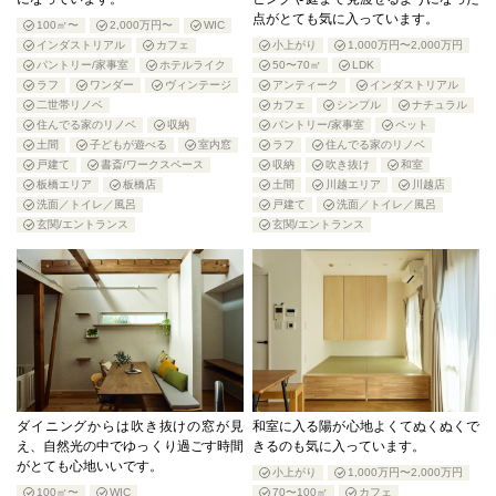
点がとても気に入っています。
100㎡〜
2,000万円〜
WIC
インダストリアル
カフェ
小上がり
1,000万円〜2,000万円
パントリー/家事室
ホテルライク
50〜70㎡
LDK
ラフ
ワンダー
ヴィンテージ
アンティーク
インダストリアル
二世帯リノベ
カフェ
シンプル
ナチュラル
住んでる家のリノベ
収納
パントリー/家事室
ペット
土間
子どもが遊べる
室内窓
ラフ
住んでる家のリノベ
戸建て
書斎/ワークスペース
収納
吹き抜け
和室
板橋エリア
板橋店
土間
川越エリア
川越店
洗面／トイレ／風呂
戸建て
洗面／トイレ／風呂
玄関/エントランス
玄関/エントランス
ダイニングからは吹き抜けの窓が見
和室に入る陽が心地よくてぬくぬくで
え、自然光の中でゆっくり過ごす時間
きるのも気に入っています。
がとても心地いいです。
小上がり
1,000万円〜2,000万円
100㎡〜
WIC
70〜100㎡
カフェ