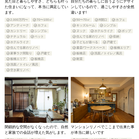
見た目と暮らしやすさ、どちらも叶っ
自分たちの暮らしに合うようにデザイ
た住まいになって、本当に満足してい
ンしているので、過ごしやすさが全然
ます。
違います!
2,000万円〜
70〜100㎡
50〜70㎡
R開口
カフェ
アンティーク
カフェ
キッズルーム
シンプル
カントリー
シンプル
ヌック
ホテルライク
ポップ
ナチュラル
ペット
住んでる家のリノベ
収納
ホテルライク
子どもが遊べる
戸建て
住んでる家のリノベ
書斎/ワークスペース
板橋エリア
家事ラク間取り
戸建て
板橋店
洗面／トイレ／風呂
板橋エリア
板橋店
耐震
洗面／トイレ／風呂
空き家リノベ
閉鎖的な空間がなくなったので、自然
マンションリノベでここまで出来た事
と家族での会話が増えた気がします。
が本当に嬉しいです