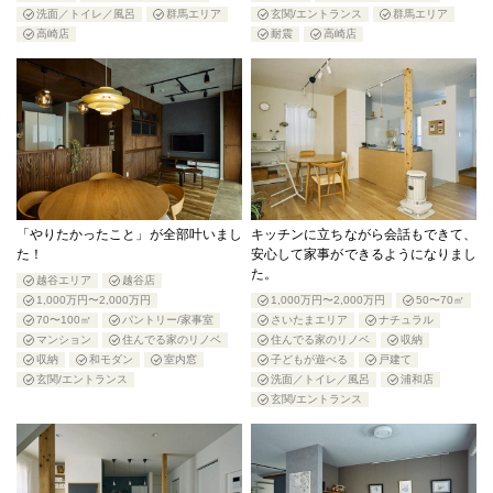
洗面／トイレ／風呂
群馬エリア
玄関/エントランス
群馬エリア
高崎店
耐震
高崎店
「やりたかったこと」が全部叶いまし
キッチンに立ちながら会話もできて、
た！
安心して家事ができるようになりまし
た。
越谷エリア
越谷店
1,000万円〜2,000万円
1,000万円〜2,000万円
50〜70㎡
70〜100㎡
パントリー/家事室
さいたまエリア
ナチュラル
マンション
住んでる家のリノベ
住んでる家のリノベ
収納
収納
和モダン
室内窓
子どもが遊べる
戸建て
玄関/エントランス
洗面／トイレ／風呂
浦和店
玄関/エントランス