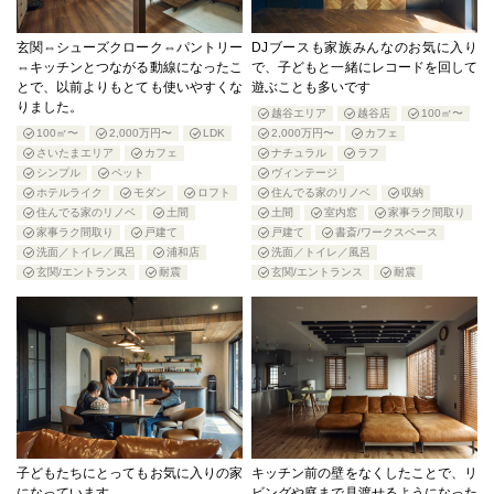
玄関⇔シューズクローク⇔パントリー
DJブースも家族みんなのお気に入り
⇔キッチンとつながる動線になったこ
で、子どもと一緒にレコードを回して
とで、以前よりもとても使いやすくな
遊ぶことも多いです
りました。
越谷エリア
越谷店
100㎡〜
100㎡〜
2,000万円〜
LDK
2,000万円〜
カフェ
さいたまエリア
カフェ
ナチュラル
ラフ
シンプル
ペット
ヴィンテージ
ホテルライク
モダン
ロフト
住んでる家のリノベ
収納
住んでる家のリノベ
土間
土間
室内窓
家事ラク間取り
家事ラク間取り
戸建て
戸建て
書斎/ワークスペース
洗面／トイレ／風呂
浦和店
洗面／トイレ／風呂
玄関/エントランス
耐震
玄関/エントランス
耐震
子どもたちにとってもお気に入りの家
キッチン前の壁をなくしたことで、リ
になっています。
ビングや庭まで見渡せるようになった