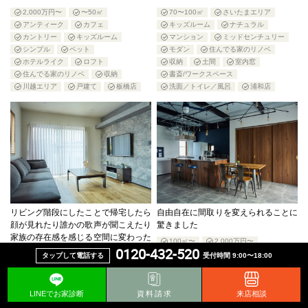
2,000万円〜
〜50㎡
70〜100㎡
さいたまエリア
アンティーク
カフェ
キッズルーム
ナチュラル
カントリー
キッズルーム
マンション
ミッドセンチュリー
シンプル
ペット
モダン
住んでる家のリノベ
ホテルライク
ロフト
収納
土間
室内窓
住んでる家のリノベ
収納
書斎/ワークスペース
川越エリア
戸建て
板橋店
洗面／トイレ／風呂
浦和店
リビング階段にしたことで帰宅したら
自由自在に間取りを変えられることに
顔が見れたり誰かの歌声が聞こえたり
驚きました
家族の存在感を感じる空間に変わった
100㎡〜
2,000万円〜
なと感じます。
0120-432-520
R開口
さいたまエリア
タップして電話する
受付時間 9:00〜18:00
1,000万円〜2,000万円
100㎡〜
インダストリアル
モダン
アウトドア
カフェ
シンプル
ラフ
住んでる家のリノベ
ナチュラル
ホテルライク
土間
戸建て
LINEでお家診断
資料請求
来店相談
住んでる家のリノベ
前橋店
書斎/ワークスペース