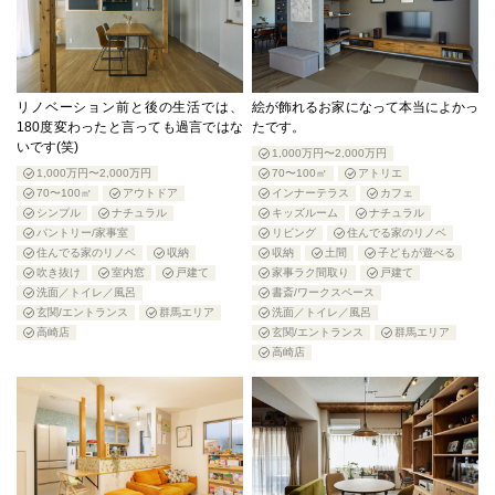
リノベーション前と後の生活では、
絵が飾れるお家になって本当によかっ
180度変わったと言っても過言ではな
たです。
いです(笑)
1,000万円〜2,000万円
1,000万円〜2,000万円
70〜100㎡
アトリエ
70〜100㎡
アウトドア
インナーテラス
カフェ
シンプル
ナチュラル
キッズルーム
ナチュラル
パントリー/家事室
リビング
住んでる家のリノベ
住んでる家のリノベ
収納
収納
土間
子どもが遊べる
吹き抜け
室内窓
戸建て
家事ラク間取り
戸建て
洗面／トイレ／風呂
書斎/ワークスペース
玄関/エントランス
群馬エリア
洗面／トイレ／風呂
高崎店
玄関/エントランス
群馬エリア
高崎店