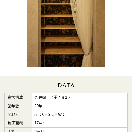
DATA
家族構成
ご夫婦 お子さま1人
築年数
20年
間取り
5LDK＋SIC＋WIC
施工面積
174㎡
工期
3ヶ月