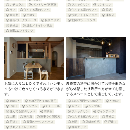
ナチュラル
パントリー/家事室
ブルックリン
マンション
ラフ
住んでる家のリノベ
住んでる家のリノベ
収納
室内窓
戸建て
洗面／トイレ／風呂
浦和店
書斎/ワークスペース
板橋エリア
玄関/エントランス
板橋店
洗面／トイレ／風呂
玄関/エントランス
お気に入りはＬＤＫですね！ハンモッ
農作業の途中に腰かけてお茶を飲みな
クもつけて色々なくつろぎ方ができま
がら休憩したり近所の方が来てお話し
す。
するスペースとして過ごしています。
100㎡〜
500万円〜1,000万円
1,000万円〜2,000万円
〜50㎡
R開口
シンプル
ナチュラル
カフェ
シンプル
住んでる家のリノベ
前橋店
ブルックリン
ヴィンテージ
土間
室内窓
家事ラク間取り
住んでる家のリノベ
前橋店
戸建て
書斎/ワークスペース
土間
店舗兼住宅
戸建て
洗面／トイレ／風呂
群馬エリア