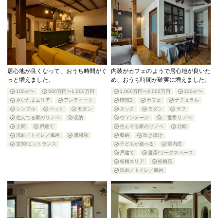
居心地が良くなって、おうち時間がぐ
内装がカフェのようで居心地が良いた
っと増えました。
め、おうち時間が確実に増えました。
100㎡〜
500万円〜1,000万円
1,000万円〜2,000万円
100㎡〜
さいたまエリア
アンティーク
R開口
カフェ
ナチュラル
シンプル
ペット
モダン
ヌック
モダン
ラフ
住んでる家のリノベ
収納
ヴィンテージ
二世帯リノベ
土間
戸建て
住んでる家のリノベ
北欧
洗面／トイレ／風呂
浦和店
収納
吹き抜け
玄関/エントランス
子どもが遊べる
室内窓
戸建て
書斎/ワークスペース
板橋エリア
板橋店
洗面／トイレ／風呂