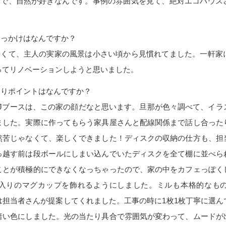
味で、自然が好きなんです。事例の雰囲気を見て、絶対エコハウス
きっかけはなんですか？
長くて、主人の実家の風景は小さい頃から見慣れてました。一軒家
ってリノベーションしようと思いました。
わりポイントはなんですか？
DJブースは、この家の顔だなと思います。旦那が色々調べて、イラ
ました。実際に作ってもらう家具屋さんと配線関係まで話し合った
然苦じゃなくて、楽しくできました！ディスクの収納の仕方も、担
っ越す前は段ボールにしまい込んでいたディスクを全て棚に並べら
ことが積極的にできなくなっちゃったので、家の中をカフェっぽく
入りのマグカップを飾れるようにしました。ミルも本格的なも
は担当者さんが提案してくれました。工事の時に1枚1枚丁寧に選ん
暗い色にしました。光の当たり具合で雰囲気が変わって、ムードが