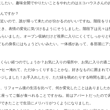
にしたい。趣味全開でやりたいことをやれたのはエコハウスさんの
なんですか？
離近いので、誰が帰って来たのが分かるのがいいですね。階段をリ
とき、表情の変化に気づけるようにそうしました。階段下は元々は
もらいました。オープン収納だけど視界に入りにくくてしっかりと
どもの身長にはちょうどいいみたい。一体感があって、各部屋にア
れくらい経つのでしょうか？お気に入りの場所や、お気に入りの過
コーヒー淹れて、ただゆっくりすることかな。好きなものに囲まれて
ンジしました！お手入れしたり、ただ緑を眺めたりする時間も楽し
と、リフォーム後の生活を比べて、何か変化したことはありました
に座ってご飯が食べれることですかね。前はアパートだったので
ができたことで生活にメリハリがつくようになりました。