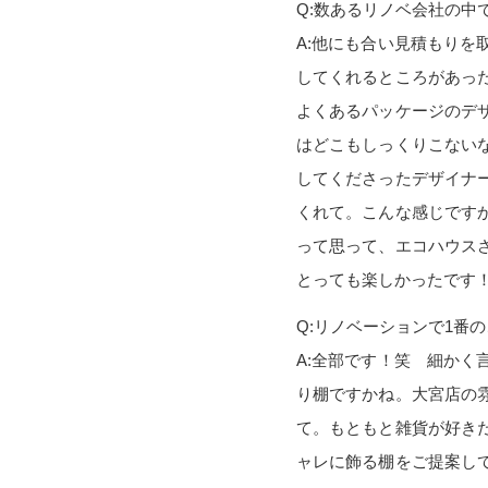
Q:数あるリノベ会社の中
A:他にも合い見積もり
してくれるところがあっ
よくあるパッケージのデ
はどこもしっくりこない
してくださったデザイナ
くれて。こんな感じです
って思って、エコハウス
とっても楽しかったです
Q:リノベーションで1番
A:全部です！笑 細か
り棚ですかね。大宮店の
て。もともと雑貨が好き
ャレに飾る棚をご提案し