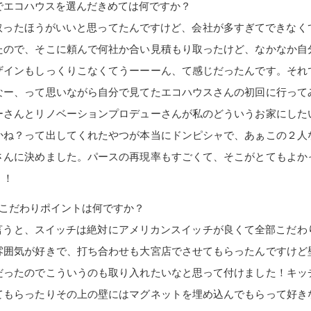
でエコハウスを選んだきめては何ですか？
を取ったほうがいいと思ってたんですけど、会社が多すぎてできなく
たので、そこに頼んで何社か合い見積もり取ったけど、なかなか自
ザインもしっくりこなくてうーーーん、て感じだったんです。それ
なー、って思いながら自分で見てたエコハウスさんの初回に行って
ーさんとリノベーションプロデューさんが私のどういうお家にした
かね？って出してくれたやつが本当にドンピシャで、あぁこの２人
さんに決めました。パースの再現率もすごくて、そこがとてもよか
！！
のこだわりポイントは何ですか？
く言うと、スイッチは絶対にアメリカンスイッチが良くて全部こだわ
雰囲気が好きで、打ち合わせも大宮店でさせてもらったんですけど
だったのでこういうのも取り入れたいなと思って付けました！キッ
てもらったりその上の壁にはマグネットを埋め込んでもらって好き