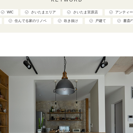
WIC
さいたまエリア
さいたま宮原店
アンティー
住んでる家のリノベ
吹き抜け
戸建て
書斎/