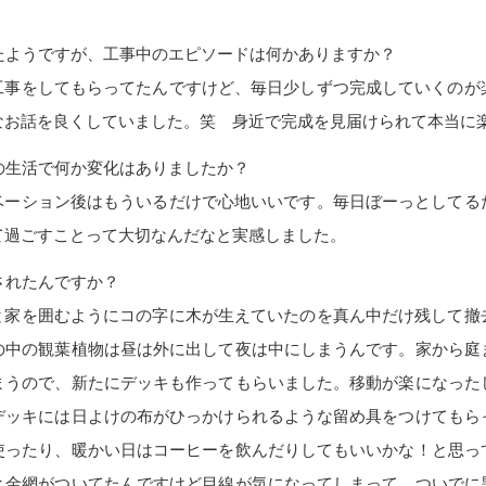
たようですが、工事中のエピソードは何かありますか？
日工事をしてもらってたんですけど、毎日少しずつ完成していくのが
なお話を良くしていました。笑 身近で完成を見届けられて本当に
の生活で何か変化はありましたか？
ノベーション後はもういるだけで心地いいです。毎日ぼーっとしてる
て過ごすことって大切なんだなと実感しました。
されたんですか？
もと家を囲むようにコの字に木が生えていたのを真ん中だけ残して撤
の中の観葉植物は昼は外に出して夜は中にしまうんです。家から庭
まうので、新たにデッキも作ってもらいました。移動が楽になった
デッキには日よけの布がひっかけられるような留め具をつけてもら
使ったり、暖かい日はコーヒーを飲んだりしてもいいかな！と思っ
と金網がついてたんですけど目線が気になってしまって。ついでに