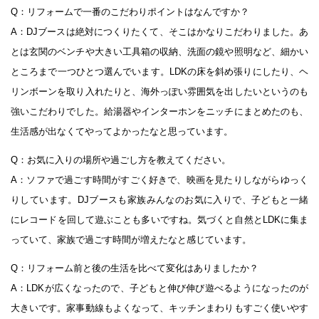
Q：リフォームで一番のこだわりポイントはなんですか？
A：DJブースは絶対につくりたくて、そこはかなりこだわりました。あ
とは玄関のベンチや大きい工具箱の収納、洗面の鏡や照明など、細かい
ところまで一つひとつ選んでいます。LDKの床を斜め張りにしたり、ヘ
リンボーンを取り入れたりと、海外っぽい雰囲気を出したいというのも
強いこだわりでした。給湯器やインターホンをニッチにまとめたのも、
生活感が出なくてやってよかったなと思っています。
Q：お気に入りの場所や過ごし方を教えてください。
A：ソファで過ごす時間がすごく好きで、映画を見たりしながらゆっく
りしています。DJブースも家族みんなのお気に入りで、子どもと一緒
にレコードを回して遊ぶことも多いですね。気づくと自然とLDKに集ま
っていて、家族で過ごす時間が増えたなと感じています。
Q：リフォーム前と後の生活を比べて変化はありましたか？
A：LDKが広くなったので、子どもと伸び伸び遊べるようになったのが
大きいです。家事動線もよくなって、キッチンまわりもすごく使いやす