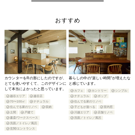
おすすめ
カウンターをRの形にしたのですが、
暮らしの中の“楽しい時間”が増えたな
とても使いやすくて、このデザインに
と感じています。
して本当によかったと思っています。
カフェ
カントリー
シンプル
越谷エリア
越谷店
ナチュラル
ポップ
70〜100㎡
ナチュラル
住んでる家のリノベ
住んでる家のリノベ
収納
子どもが遊べる
室内窓
土間
戸建て
川越エリア
店舗リノベ
書斎/ワークスペース
洗面／トイレ／風呂
洗面／トイレ／風呂
玄関/エントランス