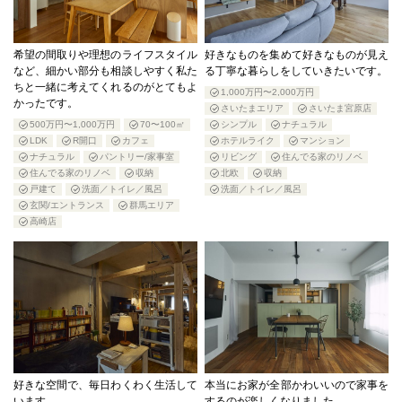
希望の間取りや理想のライフスタイル
好きなものを集めて好きなものが見え
など、細かい部分も相談しやすく私た
る丁寧な暮らしをしていきたいです。
ちと一緒に考えてくれるのがとてもよ
1,000万円〜2,000万円
かったです。
さいたまエリア
さいたま宮原店
500万円〜1,000万円
70〜100㎡
シンプル
ナチュラル
LDK
R開口
カフェ
ホテルライク
マンション
ナチュラル
パントリー/家事室
リビング
住んでる家のリノベ
住んでる家のリノベ
収納
北欧
収納
戸建て
洗面／トイレ／風呂
洗面／トイレ／風呂
玄関/エントランス
群馬エリア
高崎店
好きな空間で、毎日わくわく生活して
本当にお家が全部かわいいので家事を
います。
するのが楽しくなりました。