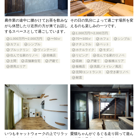
農作業の途中に腰かけてお茶を飲みな
その日の気分によって過ごす場所を変
がら休憩したり近所の方が来てお話し
えるのも楽しみの一つです。
するスペースとして過ごしています。
1,000万円〜2,000万円
1,000万円〜2,000万円
〜50㎡
70〜100㎡
カフェ
シンプル
カフェ
シンプル
ナチュラル
ペット
ブルックリン
ヴィンテージ
ホテルライク
モダン
住んでる家のリノベ
前橋店
リビング
住んでる家のリノベ
土間
店舗兼住宅
戸建て
収納
戸建て
板橋エリア
群馬エリア
板橋店
洗面／トイレ／風呂
玄関/エントランス
空き家リノベ
耐震
いつもキャットウォークの上でリラッ
愛猫ちゃんがぐるぐる走り回って遊ん