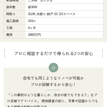
家族構成
ご夫婦 お子さま
築年数
築30年
間取り
3LDK.水廻り.納戸.SC.DJスペース
施工面積
103㎡
工期
4ヶ月
費用
2900万円
プロに相談するだけで得られる3つの安心
01
自宅でも同じようなリノベが可能か
プロが診断するから安心！
「この事例のような暮らしが、自分の家でもできる？」をプ
ロ目線でアドバイス。 現地調査の前に、写真や図面からでも
ある程度の判断が可能です。