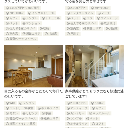
クスしていてかわいいです。
でる姿を見るのと幸せです！
1,000万円〜2,000万円
2,000万円〜
70〜100㎡
70〜100㎡
インダストリアル
インダストリアル
ヌック
カフェ
シンプル
ナチュラル
ペット
ラフ
ヴィンテージ
ペット
マンション
住んでる家のリノベ
吹き抜け
住んでる家のリノベ
収納
室内窓
川越エリア
川越店
室内窓
川越エリア
川越店
戸建て
書斎/ワークスペース
目に入るもの全部がこだわりで毎日た
家事動線がとてもラクになり快適に過
のしいです。
ごしています!
WIC
シンプル
2,000万円〜
〜50㎡
パントリー/家事室
ホテルライク
アンティーク
カフェ
モダン
リビング
収納
カントリー
キッズルーム
書斎/ワークスペース
板橋エリア
シンプル
ペット
洗面／トイレ／風呂
ホテルライク
ロフト