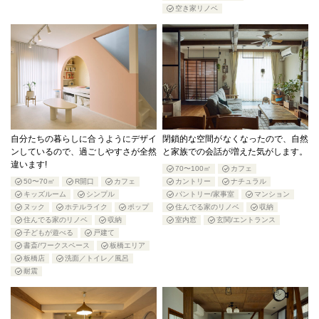
空き家リノベ
自分たちの暮らしに合うようにデザイ
閉鎖的な空間がなくなったので、自然
ンしているので、過ごしやすさが全然
と家族での会話が増えた気がします。
違います!
70〜100㎡
カフェ
50〜70㎡
R開口
カフェ
カントリー
ナチュラル
キッズルーム
シンプル
パントリー/家事室
マンション
ヌック
ホテルライク
ポップ
住んでる家のリノベ
収納
住んでる家のリノベ
収納
室内窓
玄関/エントランス
子どもが遊べる
戸建て
書斎/ワークスペース
板橋エリア
板橋店
洗面／トイレ／風呂
耐震