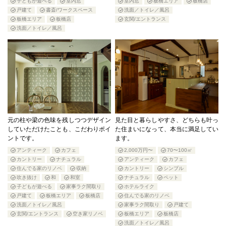
子どもが遊べる
室内窓
室内窓
板橋エリア
板橋店
戸建て
書斎/ワークスペース
洗面／トイレ／風呂
板橋エリア
板橋店
玄関/エントランス
洗面／トイレ／風呂
元の柱や梁の色味を残しつつデザイン
見た目と暮らしやすさ、どちらも叶っ
していただけたことも、こだわりポイ
た住まいになって、本当に満足してい
ントです。
ます。
アンティーク
カフェ
2,000万円〜
70〜100㎡
カントリー
ナチュラル
アンティーク
カフェ
住んでる家のリノベ
収納
カントリー
シンプル
吹き抜け
和
和室
ナチュラル
ペット
子どもが遊べる
家事ラク間取り
ホテルライク
戸建て
板橋エリア
板橋店
住んでる家のリノベ
洗面／トイレ／風呂
家事ラク間取り
戸建て
玄関/エントランス
空き家リノベ
板橋エリア
板橋店
洗面／トイレ／風呂