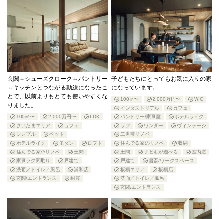
玄関⇔シューズクローク⇔パントリー
子どもたちにとってもお気に入りの家
⇔キッチンとつながる動線になったこ
になっています。
とで、以前よりもとても使いやすくな
100㎡〜
2,000万円〜
WIC
りました。
インダストリアル
カフェ
100㎡〜
2,000万円〜
LDK
パントリー/家事室
ホテルライク
さいたまエリア
カフェ
ラフ
ワンダー
ヴィンテージ
シンプル
ペット
二世帯リノベ
ホテルライク
モダン
ロフト
住んでる家のリノベ
収納
住んでる家のリノベ
土間
土間
子どもが遊べる
室内窓
家事ラク間取り
戸建て
戸建て
書斎/ワークスペース
洗面／トイレ／風呂
浦和店
板橋エリア
板橋店
玄関/エントランス
耐震
洗面／トイレ／風呂
玄関/エントランス