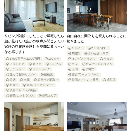
リビング階段にしたことで帰宅したら
自由自在に間取りを変えられることに
顔が見れたり誰かの歌声が聞こえたり
驚きました
家族の存在感を感じる空間に変わった
100㎡〜
2,000万円〜
なと感じます。
R開口
さいたまエリア
1,000万円〜2,000万円
100㎡〜
インダストリアル
モダン
アウトドア
カフェ
シンプル
ラフ
住んでる家のリノベ
ナチュラル
ホテルライク
土間
戸建て
住んでる家のリノベ
前橋店
書斎/ワークスペース
収納
土間
家事ラク間取り
洗面／トイレ／風呂
浦和店
戸建て
書斎/ワークスペース
洗面／トイレ／風呂
玄関/エントランス
群馬エリア