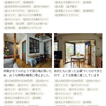
越谷エリア
越谷店
住んでる家のリノベ
収納
500万円〜1,000万円
70〜100㎡
土間
戸建て
インナーテラス
カフェ
洗面／トイレ／風呂
浦和店
ヌック
パントリー/家事室
玄関/エントランス
マンション
住んでる家のリノベ
収納
土間
子どもが遊べる
室内窓
玄関/エントランス
内装がカフェのようで居心地が良いた
自分たちに合ったお家づくりができた
め、おうち時間が確実に増えました。
ので、とても快適に過ごしています
1,000万円〜2,000万円
100㎡〜
1,000万円〜2,000万円
50〜70㎡
R開口
カフェ
ナチュラル
アトリエ
アンティーク
ヌック
モダン
ラフ
カフェ
ナチュラル
ペット
ヴィンテージ
二世帯リノベ
マンション
ラフ
住んでる家のリノベ
北欧
ヴィンテージ
収納
吹き抜け
住んでる家のリノベ
収納