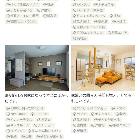
住んでる家のリノベ
収納
シンプル
ナチュラル
子どもが遊べる
戸建て
パントリー/家事室
洗面／トイレ／風呂
浦和店
住んでる家のリノベ
収納
玄関/エントランス
吹き抜け
室内窓
戸建て
洗面／トイレ／風呂
玄関/エントランス
群馬エリア
高崎店
絵が飾れるお家になって本当によかっ
家族との団らん時間も増え、とてもう
たです。
れしいです。
1,000万円〜2,000万円
500万円〜1,000万円
〜50㎡
70〜100㎡
アトリエ
カフェ
ナチュラル
収納
インナーテラス
カフェ
吹き抜け
子どもが遊べる
キッズルーム
ナチュラル
室内窓
戸建て
板橋エリア
リビング
住んでる家のリノベ
板橋店
収納
土間
子どもが遊べる