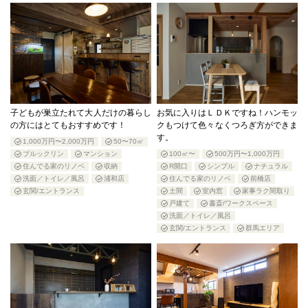
子どもが巣立たれて大人だけの暮らし
お気に入りはＬＤＫですね！ハンモッ
の方にはとてもおすすめです！
クもつけて色々なくつろぎ方ができま
す。
1,000万円〜2,000万円
50〜70㎡
ブルックリン
マンション
100㎡〜
500万円〜1,000万円
住んでる家のリノベ
収納
R開口
シンプル
ナチュラル
洗面／トイレ／風呂
浦和店
住んでる家のリノベ
前橋店
玄関/エントランス
土間
室内窓
家事ラク間取り
戸建て
書斎/ワークスペース
洗面／トイレ／風呂
玄関/エントランス
群馬エリア