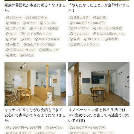
家族の雰囲気が本当に明るくなりまし
「やりたかったこと」が全部叶いまし
た。
た！
100㎡〜
2,000万円〜
越谷エリア
越谷店
R開口
カフェ
シンプル
1,000万円〜2,000万円
ナチュラル
パントリー/家事室
70〜100㎡
パントリー/家事室
ラフ
住んでる家のリノベ
マンション
住んでる家のリノベ
収納
土間
家事ラク間取り
収納
和モダン
室内窓
戸建て
洗面／トイレ／風呂
玄関/エントランス
玄関/エントランス
群馬エリア
耐震
高崎店
キッチンに立ちながら会話もできて、
リノベーション前と後の生活では、
安心して家事ができるようになりまし
180度変わったと言っても過言ではな
た。
いです(笑)
1,000万円〜2,000万円
50〜70㎡
1,000万円〜2,000万円
さいたまエリア
ナチュラル
70〜100㎡
アウトドア