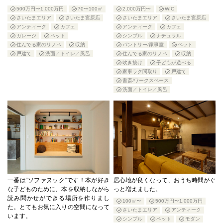
500万円〜1,000万円
70〜100㎡
2,000万円〜
WIC
さいたまエリア
さいたま宮原店
さいたまエリア
さいたま宮原店
アンティーク
カフェ
アンティーク
カフェ
ガレージ
ペット
シンプル
ナチュラル
住んでる家のリノベ
収納
パントリー/家事室
ペット
戸建て
洗面／トイレ／風呂
住んでる家のリノベ
収納
吹き抜け
子どもが遊べる
家事ラク間取り
戸建て
書斎/ワークスペース
洗面／トイレ／風呂
一番は“ソファヌック”です！本が好き
居心地が良くなって、おうち時間がぐ
な子どものために、本を収納しながら
っと増えました。
読み聞かせができる場所を作りまし
100㎡〜
500万円〜1,000万円
た。とてもお気に入りの空間になって
さいたまエリア
アンティーク
います。
シンプル
ペット
モダン