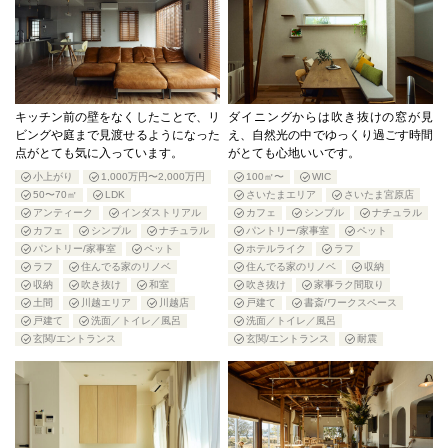
キッチン前の壁をなくしたことで、リ
ダイニングからは吹き抜けの窓が見
ビングや庭まで見渡せるようになった
え、自然光の中でゆっくり過ごす時間
点がとても気に入っています。
がとても心地いいです。
小上がり
1,000万円〜2,000万円
100㎡〜
WIC
50〜70㎡
LDK
さいたまエリア
さいたま宮原店
アンティーク
インダストリアル
カフェ
シンプル
ナチュラル
カフェ
シンプル
ナチュラル
パントリー/家事室
ペット
パントリー/家事室
ペット
ホテルライク
ラフ
ラフ
住んでる家のリノベ
住んでる家のリノベ
収納
収納
吹き抜け
和室
吹き抜け
家事ラク間取り
土間
川越エリア
川越店
戸建て
書斎/ワークスペース
戸建て
洗面／トイレ／風呂
洗面／トイレ／風呂
玄関/エントランス
玄関/エントランス
耐震