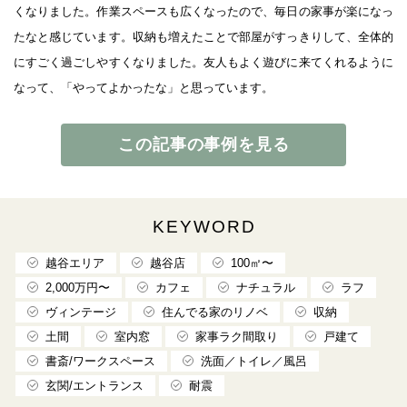
くなりました。作業スペースも広くなったので、毎日の家事が楽になっ
たなと感じています。収納も増えたことで部屋がすっきりして、全体的
にすごく過ごしやすくなりました。友人もよく遊びに来てくれるように
なって、「やってよかったな」と思っています。
この記事の事例を見る
KEYWORD
越谷エリア
越谷店
100㎡〜
2,000万円〜
カフェ
ナチュラル
ラフ
ヴィンテージ
住んでる家のリノベ
収納
土間
室内窓
家事ラク間取り
戸建て
書斎/ワークスペース
洗面／トイレ／風呂
玄関/エントランス
耐震