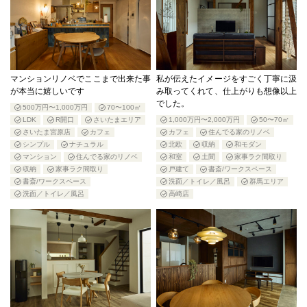
マンションリノベでここまで出来た事
私が伝えたイメージをすごく丁寧に汲
が本当に嬉しいです
み取ってくれて、仕上がりも想像以上
でした。
500万円〜1,000万円
70〜100㎡
LDK
R開口
さいたまエリア
1,000万円〜2,000万円
50〜70㎡
さいたま宮原店
カフェ
カフェ
住んでる家のリノベ
シンプル
ナチュラル
北欧
収納
和モダン
マンション
住んでる家のリノベ
和室
土間
家事ラク間取り
収納
家事ラク間取り
戸建て
書斎/ワークスペース
書斎/ワークスペース
洗面／トイレ／風呂
群馬エリア
洗面／トイレ／風呂
高崎店