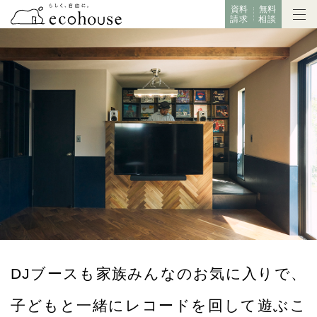
資料
無料
請求
相談
DJブースも家族みんなのお気に入りで、
子どもと一緒にレコードを回して遊ぶこ