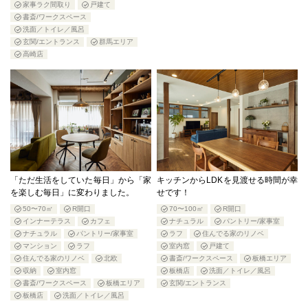
家事ラク間取り
戸建て
書斎/ワークスペース
洗面／トイレ／風呂
玄関/エントランス
群馬エリア
高崎店
「ただ生活をしていた毎日」から「家
キッチンからLDKを見渡せる時間が幸
を楽しむ毎日」に変わりました。
せです！
50〜70㎡
R開口
70〜100㎡
R開口
インナーテラス
カフェ
ナチュラル
パントリー/家事室
ナチュラル
パントリー/家事室
ラフ
住んでる家のリノベ
マンション
ラフ
室内窓
戸建て
住んでる家のリノベ
北欧
書斎/ワークスペース
板橋エリア
収納
室内窓
板橋店
洗面／トイレ／風呂
書斎/ワークスペース
板橋エリア
玄関/エントランス
板橋店
洗面／トイレ／風呂