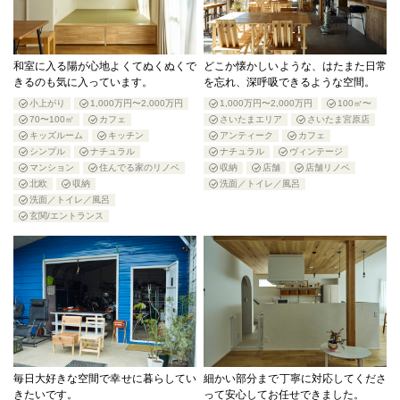
和室に入る陽が心地よくてぬくぬくで
どこか懐かしいような、はたまた日常
きるのも気に入っています。
を忘れ、深呼吸できるような空間。
小上がり
1,000万円〜2,000万円
1,000万円〜2,000万円
100㎡〜
70〜100㎡
カフェ
さいたまエリア
さいたま宮原店
キッズルーム
キッチン
アンティーク
カフェ
シンプル
ナチュラル
ナチュラル
ヴィンテージ
マンション
住んでる家のリノベ
収納
店舗
店舗リノベ
北欧
収納
洗面／トイレ／風呂
洗面／トイレ／風呂
玄関/エントランス
毎日大好きな空間で幸せに暮らしてい
細かい部分まで丁寧に対応してくださ
きたいです。
って安心してお任せできました。