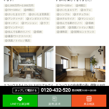
1,000万円〜2,000万円
70〜100㎡
R開口
70〜100㎡
R開口
さいたまエリア
カフェ
さいたまエリア
さいたま宮原店
シンプル
ナチュラル
アンティーク
インダストリアル
ホテルライク
マンション
キッチン
マンション
ラフ
住んでる家のリノベ
収納
ヴィンテージ
土間
洗面／トイレ／風呂
住んでる家のリノベ
収納
浦和店
玄関/エントランス
書斎/ワークスペース
洗面／トイレ／風呂
エコハウスさんはパースがリアルでよ
エコハウスの自由度の高い間取りや仕
0120-432-520
り完成がイメージできやすかったで
様を一緒に考えてくれるところに惹か
タップして電話する
受付時間 9:00〜18:00
す！
れました。
1,000万円〜2,000万円
50〜70㎡
1,000万円〜2,000万円
100㎡〜
LINEでお家診断
資料請求
来店相談
LDK
さいたまエリア
R開口
さいたまエリア
さいたま宮原店
カフェ
カウンター
カフェ
キッチン